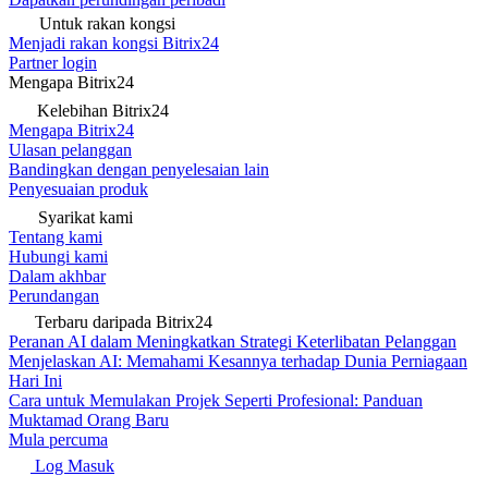
Untuk rakan kongsi
Menjadi rakan kongsi Bitrix24
Partner login
Mengapa Bitrix24
Kelebihan Bitrix24
Mengapa Bitrix24
Ulasan pelanggan
Bandingkan dengan penyelesaian lain
Penyesuaian produk
Syarikat kami
Tentang kami
Hubungi kami
Dalam akhbar
Perundangan
Terbaru daripada Bitrix24
Peranan AI dalam Meningkatkan Strategi Keterlibatan Pelanggan
Menjelaskan AI: Memahami Kesannya terhadap Dunia Perniagaan
Hari Ini
Cara untuk Memulakan Projek Seperti Profesional: Panduan
Muktamad Orang Baru
Mula percuma
Log Masuk