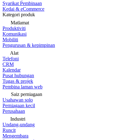
Syarikat Pembinaan
Kedai & eCommerce
Kategori produk
Matlamat
Produktiviti
Komunikasi
Mobiliti
Pengurusan & kepimpinan
Alat
Telefoni
CRM
Kalendar
Pusat hubungan
Tugas & projek
Pembina laman web
Saiz perniagaan
Usahawan solo
Perniagaan kecil
Perusahaan
Industri
Undang-undang
Runcit
Mengembara