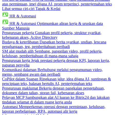
atas permintaan, imej dijana AI, prom terperinci, penterjemahan teks
Lihat semua ciri-ciri Tapak & Kedai
HR & Automasi
HR & Automasi
Optimumkan aliran kerja & uruskan data
Sumber Manusia
Pengurusan pekerja
Gunakan profil pekerja, struktur syarikat,
kebenaran akses, Active Directory
Budaya & keterlibatan
Dapatkan berita syarikat, undian, lencana
penghargaan, teg, pemberitahuan peribadi
SM alat mudah alih
Sembang, panggilan video, profil pekerja,
kelulusan, pemberitahuan di mana-mana sahaja
Pengurusan kerja
Jejak prestasi pekerja dengan KPI, laporan kerja,
paparan penyelia
Komunikasi dalaman
Berhubung melalui pengumuman video,
memo, sembang awam dan peribadi
CoPilot dalam Suapan
Ringkasan jalur, idea dijana AI, suntingan &
penciptaan teks, balasan bertulis AI, penterjemahan teks
Pengurusan maklumat
Bekerja dengan pangkalan pengetahuan,
dokumen dalam talian, storan fail, kebenaran akses
Pelayan MCP
Sambungkan alat AI luaran ke Bitrix24 dan lakukan
tindakan selamat di dalam ruang kerja anda
Automasi
Memperkemas operasi dengan permintaan, kelulusan,
laporan perbelanjaan, RPA, automasi alir kerja