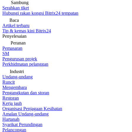
Sambung
Serahkan tiket
Hubungi rakan kongsi Bitrix24 tempatan
Baca
Artikel terbaru
Tip & kemas kini Bitrix24
Penyelesaian
Peranan
Pemasaran
SM
Pengurusan projek
Perkhidmatan pelanggan
Industri
Undang-undang
Runcit
Mengembara
Pengangkutan dan storan
Restoran
Kerja jauh
Organisasi Penjagaan Kesihatan
Amalan Undang-undang
Hartanah
Syarikat Perundingan
Pelancongan