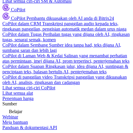
Lihat semua ciri-ciri SM & Automasi
CoPilot
CoPilot
Pembantu dikuasakan oleh AI anda di Bitrix24
CoPilot dalam CRM
Transkripsi panggilan audio kepada teks,
ringkasan panggilan, pengisian automatik medan dalam urus niaga
CoPilot dalam Tugas
Perihalan tugas yang dijana oleh AI, ringkasan
tugas, senarai semak, komen
CoPilot dalam Sembang
Sumber idea tanpa had, teks dijana AI,
sumbang saran dan lebih lagi
CoPilot di Laman Web & Kedai
Salinan yang menambat perhatian
atas permintaan, imej dijana AI, prom terperinci, penterjemahan teks
CoPilot dalam Suapan
Ringkasan jalur, idea dijana AI, suntingan &
penciptaan teks, balasan bertulis AI, penterjemahan teks
CoPilot di panggilan video
Transkripsi panggilan yang dikuasakan
oleh AI, analisis, ringkasan dan cadangan
Lihat semua ciri-ciri CoPilot
Lihat semua alat
Penentuan harga
Sumber
Belajar
Webinar
Meja bantuan
Panduan & dokumentasi API