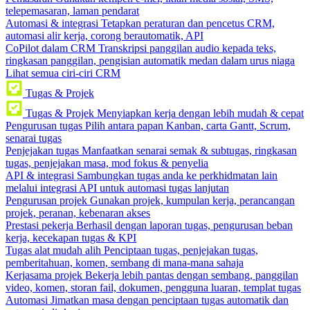
telepemasaran, laman pendarat
Automasi & integrasi
Tetapkan peraturan dan pencetus CRM,
automasi alir kerja, corong berautomatik, API
CoPilot dalam CRM
Transkripsi panggilan audio kepada teks,
ringkasan panggilan, pengisian automatik medan dalam urus niaga
Lihat semua ciri-ciri CRM
Tugas & Projek
Tugas & Projek
Menyiapkan kerja dengan lebih mudah & cepat
Pengurusan tugas
Pilih antara papan Kanban, carta Gantt, Scrum,
senarai tugas
Penjejakan tugas
Manfaatkan senarai semak & subtugas, ringkasan
tugas, penjejakan masa, mod fokus & penyelia
API & integrasi
Sambungkan tugas anda ke perkhidmatan lain
melalui integrasi API untuk automasi tugas lanjutan
Pengurusan projek
Gunakan projek, kumpulan kerja, perancangan
projek, peranan, kebenaran akses
Prestasi pekerja
Berhasil dengan laporan tugas, pengurusan beban
kerja, kecekapan tugas & KPI
Tugas alat mudah alih
Penciptaan tugas, penjejakan tugas,
pemberitahuan, komen, sembang di mana-mana sahaja
Kerjasama projek
Bekerja lebih pantas dengan sembang, panggilan
video, komen, storan fail, dokumen, pengguna luaran, templat tugas
Automasi
Jimatkan masa dengan penciptaan tugas automatik dan