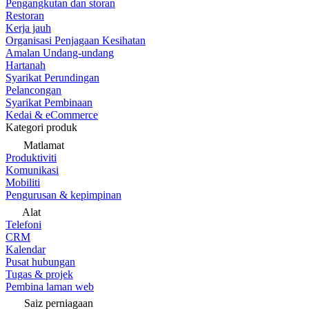
Pengangkutan dan storan
Restoran
Kerja jauh
Organisasi Penjagaan Kesihatan
Amalan Undang-undang
Hartanah
Syarikat Perundingan
Pelancongan
Syarikat Pembinaan
Kedai & eCommerce
Kategori produk
Matlamat
Produktiviti
Komunikasi
Mobiliti
Pengurusan & kepimpinan
Alat
Telefoni
CRM
Kalendar
Pusat hubungan
Tugas & projek
Pembina laman web
Saiz perniagaan