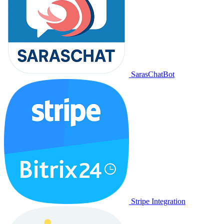
SarasChatBot
Stripe Integration