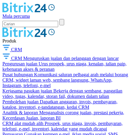
Mula percuma
Produk
CRM
CRM
Menguruskan jualan dan pelanggan dengan lancar
Pengurusan jualan
Urus prospek, urus niaga, kenalan, talian paip,
kebenaran akses & peranan
Pusat hubungan
Komunikasi saluran pelbagai arah melalui borang
CRM, widget laman web, sembang langsung, WhatsApp,
Instagram, telefoni, e-mel
Kerjasama pasukan jualan
Bekerja dengan sembang, panggilan
video, tugas, kalendar, storan fail, dokumen dalam talian
Pembolehan jualan
Dapatkan anggaran, invois, pembayaran,
katalog, inventori, e-tandatangan, kedai CRM
Analitik & laporan
Menganalisis corong jualan, prestasi pekerja,
Kecerdasan Jualan, laporan BI
CRM alat mudah alih
Prospek, urus niaga, invois, pembayaran,
telefoni, e-mel, inventori, kalendar yang mudah dicapai
Pemasaran
Gunakan kempen e-mel, iklan media sosial, SMS,