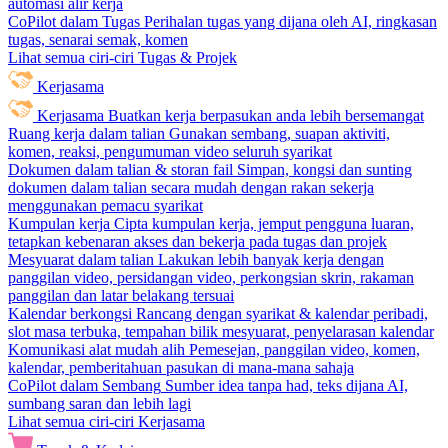
automasi alir kerja
CoPilot dalam Tugas
Perihalan tugas yang dijana oleh AI, ringkasan
tugas, senarai semak, komen
Lihat semua ciri-ciri Tugas & Projek
Kerjasama
Kerjasama
Buatkan kerja berpasukan anda lebih bersemangat
Ruang kerja dalam talian
Gunakan sembang, suapan aktiviti,
komen, reaksi, pengumuman video seluruh syarikat
Dokumen dalam talian & storan fail
Simpan, kongsi dan sunting
dokumen dalam talian secara mudah dengan rakan sekerja
menggunakan pemacu syarikat
Kumpulan kerja
Cipta kumpulan kerja, jemput pengguna luaran,
tetapkan kebenaran akses dan bekerja pada tugas dan projek
Mesyuarat dalam talian
Lakukan lebih banyak kerja dengan
panggilan video, persidangan video, perkongsian skrin, rakaman
panggilan dan latar belakang tersuai
Kalendar berkongsi
Rancang dengan syarikat & kalendar peribadi,
slot masa terbuka, tempahan bilik mesyuarat, penyelarasan kalendar
Komunikasi alat mudah alih
Pemesejan, panggilan video, komen,
kalendar, pemberitahuan pasukan di mana-mana sahaja
CoPilot dalam Sembang
Sumber idea tanpa had, teks dijana AI,
sumbang saran dan lebih lagi
Lihat semua ciri-ciri Kerjasama