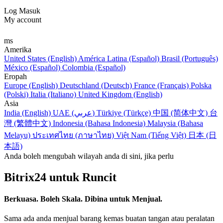
Log Masuk
My account
ms
Amerika
United States (English)
América Latina (Español)
Brasil (Português)
México (Español)
Colombia (Español)
Eropah
Europe (English)
Deutschland (Deutsch)
France (Français)
Polska
(Polski)
Italia (Italiano)
United Kingdom (English)
Asia
India (English)
UAE (عربي)
Türkiye (Türkçe)
中国 (简体中文)
台
灣 (繁體中文)
Indonesia (Bahasa Indonesia)
Malaysia (Bahasa
Melayu)
ประเทศไทย (ภาษาไทย)
Việt Nam (Tiếng Việt)
日本 (日
本語)
Anda boleh mengubah wilayah anda di sini, jika perlu
Bitrix24 untuk Runcit
Berkuasa. Boleh Skala. Dibina untuk Menjual.
Sama ada anda menjual barang kemas buatan tangan atau peralatan