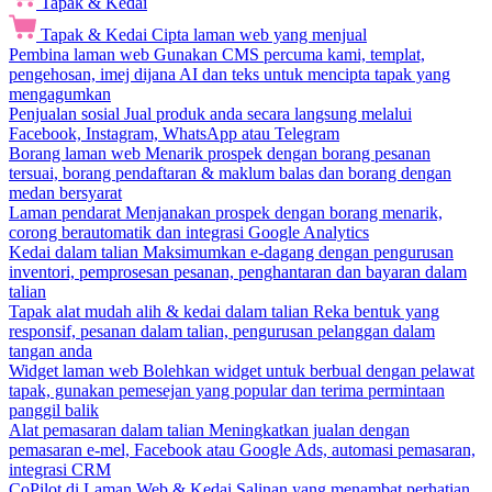
Tapak & Kedai
Tapak & Kedai
Cipta laman web yang menjual
Pembina laman web
Gunakan CMS percuma kami, templat,
pengehosan, imej dijana AI dan teks untuk mencipta tapak yang
mengagumkan
Penjualan sosial
Jual produk anda secara langsung melalui
Facebook, Instagram, WhatsApp atau Telegram
Borang laman web
Menarik prospek dengan borang pesanan
tersuai, borang pendaftaran & maklum balas dan borang dengan
medan bersyarat
Laman pendarat
Menjanakan prospek dengan borang menarik,
corong berautomatik dan integrasi Google Analytics
Kedai dalam talian
Maksimumkan e-dagang dengan pengurusan
inventori, pemprosesan pesanan, penghantaran dan bayaran dalam
talian
Tapak alat mudah alih & kedai dalam talian
Reka bentuk yang
responsif, pesanan dalam talian, pengurusan pelanggan dalam
tangan anda
Widget laman web
Bolehkan widget untuk berbual dengan pelawat
tapak, gunakan pemesejan yang popular dan terima permintaan
panggil balik
Alat pemasaran dalam talian
Meningkatkan jualan dengan
pemasaran e-mel, Facebook atau Google Ads, automasi pemasaran,
integrasi CRM
CoPilot di Laman Web & Kedai
Salinan yang menambat perhatian