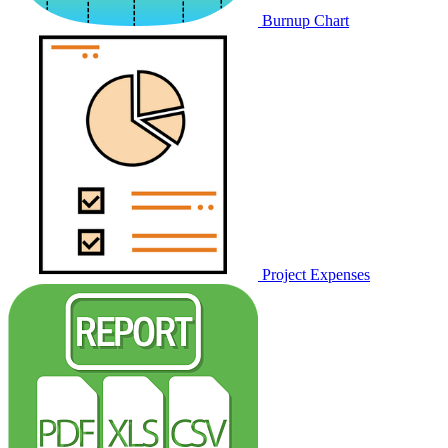
Burnup Chart
Project Expenses