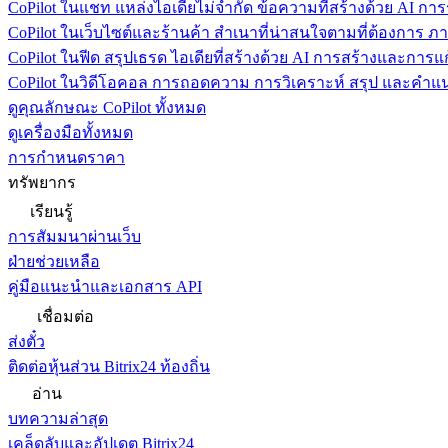
CoPilot ในแชท
แหล่งไอเดียไม่จำกัด ข้อความที่สร้างด้วย AI ก
CoPilot ในเว็บไซต์และร้านค้า
สำเนาที่น่าสนใจตามที่ต้องการ ภ
CoPilot ในฟีด
สรุปเธรด ไอเดียที่สร้างด้วย AI การสร้างและการ
CoPilot ในวิดีโอคอล
การถอดความ การวิเคราะห์ สรุป และคำแนะ
ดูคุณลักษณะ CoPilot ทั้งหมด
ดูเครื่องมือทั้งหมด
การกำหนดราคา
ทรัพยากร
เรียนรู้
การสัมมนาผ่านเว็บ
ฝ่ายช่วยเหลือ
คู่มือแนะนำและเอกสาร API
เชื่อมต่อ
ส่งตั๋ว
ติดต่อหุ้นส่วน Bitrix24 ท้องถิ่น
อ่าน
บทความล่าสุด
เคล็ดลับและอัปเดต Bitrix24