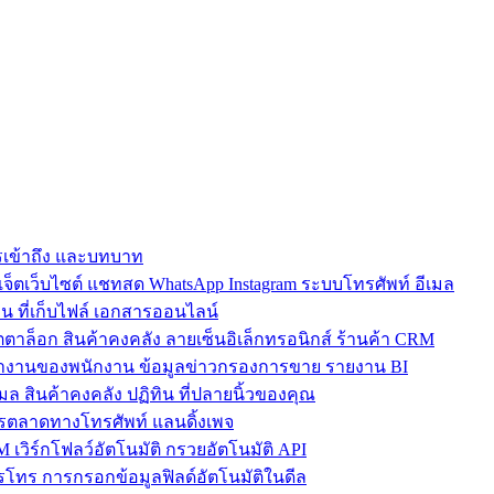
การเข้าถึง และบทบาท
ตเว็บไซต์ แชทสด WhatsApp Instagram ระบบโทรศัพท์ อีเมล
น ที่เก็บไฟล์ เอกสารออนไลน์
ตาล็อก สินค้าคงคลัง ลายเซ็นอิเล็กทรอนิกส์ ร้านค้า CRM
ำงานของพนักงาน ข้อมูลข่าวกรองการขาย รายงาน BI
เมล สินค้าคงคลัง ปฏิทิน ที่ปลายนิ้วของคุณ
ตลาดทางโทรศัพท์ แลนดิ้งเพจ
 เวิร์กโฟลว์อัตโนมัติ กรวยอัตโนมัติ API
โทร การกรอกข้อมูลฟิลด์อัตโนมัติในดีล