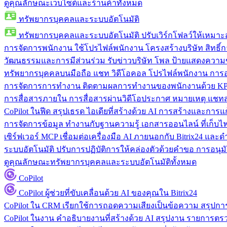
ดูคุณลักษณะเว็บไซต์และร้านค้าทั้งหมด
ทรัพยากรบุคคลและระบบอัตโนมัติ
ทรัพยากรบุคคลและระบบอัตโนมัติ
ปรับเวิร์กโฟลว์ให้เหมา
การจัดการพนักงาน
ใช้โปรไฟล์พนักงาน โครงสร้างบริษัท สิทธิ์กา
วัฒนธรรมและการมีส่วนร่วม
รับข่าวบริษัท โพล ป้ายแสดงความ
ทรัพยากรบุคคลบนมือถือ
แชท วิดีโอคอล โปรไฟล์พนักงาน การอน
การจัดการการทำงาน
ติดตามผลการทำงานของพนักงานด้วย KPI
การสื่อสารภายใน
การสื่อสารผ่านวิดีโอประกาศ หมายเหตุ แ
CoPilot ในฟีด
สรุปเธรด ไอเดียที่สร้างด้วย AI การสร้างและการ
การจัดการข้อมูล
ทำงานกับฐานความรู้ เอกสารออนไลน์ ที่เก็บไฟล์
เซิร์ฟเวอร์ MCP
เชื่อมต่อเครื่องมือ AI ภายนอกกับ Bitrix24 แล
ระบบอัตโนมัติ
ปรับการปฏิบัติการให้คล่องตัวด้วยคำขอ การอนุมัต
ดูคุณลักษณะทรัพยากรบุคคลและระบบอัตโนมัติทั้งหมด
CoPilot
CoPilot
ผู้ช่วยที่ขับเคลื่อนด้วย AI ของคุณใน Bitrix24
CoPilot ใน CRM
เรียกใช้การถอดความเสียงเป็นข้อความ สรุปการ
CoPilot ในงาน
คำอธิบายงานที่สร้างด้วย AI สรุปงาน รายการต