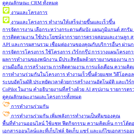
ดูคุณลักษณะ CRM ทั้งหมด
งานและโครงการ
งานและโครงการ
ทำงานให้เสร็จง่ายขึ้นและเร็วขึ้น
การจัดการงาน
เลือกระหว่างกระดานคัมบัง แผนภูมิแกนต์ สกรั
การติดตามงาน
ใช้ประโยชน์จากรายการตรวจสอบและงานลูก สร
API และการผสานรวม
เชื่อมต่องานของคุณกับบริการอื่นๆ ผ่าน
การจัดการโครงการ
ใช้โครงการ เวิร์กกรุ๊ป การวางแผนโครงการ
ผลการทำงานของพนักงาน
มีประสิทธิผลด้วยรายงานของงาน กา
งานมือถือ
การสร้างงาน การติดตามงาน การแจ้งเตือน ความคิดเ
การทำงานร่วมกันในโครงการ
ทํางานเร็วขึ้นด้วยแชท วิดีโอคอ
ระบบอัตโนมัติ
ประหยัดเวลาด้วยการสร้างงานอัตโนมัติ และเวิร์ก
CoPilot ในงาน
คำอธิบายงานที่สร้างด้วย AI สรุปงาน รายการต
ดูคุณลักษณะงานและโครงการทั้งหมด
การทำงานร่วมกัน
การทำงานร่วมกัน
เพิ่มพลังการทำงานเป็นทีมของคุณ
พื้นที่ทำงานออนไลน์
ใช้แชท ฟีดกิจกรรม ความคิดเห็น การโต้ตอบ 
เอกสารออนไลน์และที่เก็บไฟล์
จัดเก็บ แชร์ และแก้ไขเอกสารออน