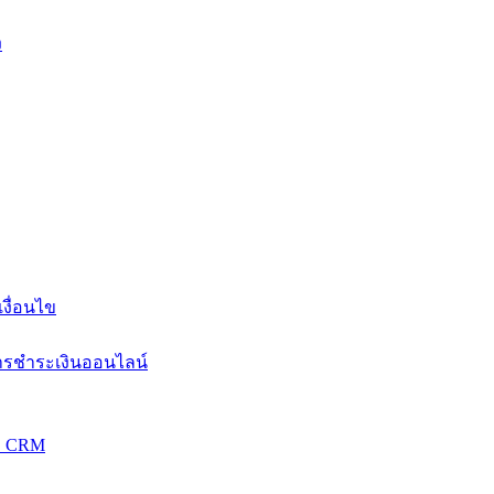
ง
งื่อนไข
การชำระเงินออนไลน์
วม CRM