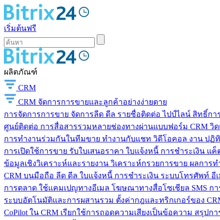
เริ่มต้นฟรี
ผลิตภัณฑ์
CRM
CRM
จัดการการขายและลูกค้าอย่างง่ายดาย
การจัดการการขาย
จัดการลีด ดีล รายชื่อติดต่อ ไปป์ไลน์ สิทธิ์
ศูนย์ติดต่อ
การสื่อสารรวมหลายช่องทางผ่านแบบฟอร์ม CRM วิดเจ็
การทำงานร่วมกันในทีมขาย
ทำงานกับแชท วิดีโอคอล งาน ปฏิทิ
การเปิดใช้การขาย
รับใบเสนอราคา ใบแจ้งหนี้ การชำระเงิน แค็ต
ข้อมูลเชิงวิเคราะห์และรายงาน
วิเคราะห์กรวยการขาย ผลการท
CRM บนมือถือ
ลีด ดีล ใบแจ้งหนี้ การชำระเงิน ระบบโทรศัพท์ อี
การตลาด
ใช้แคมเปญทางอีเมล โฆษณาทางสื่อโซเชียล SMS การ
ระบบอัตโนมัติและการผสานรวม
ตั้งค่ากฎและทริกเกอร์ของ CRM
CoPilot ใน CRM
เรียกใช้การถอดความเสียงเป็นข้อความ สรุปการ