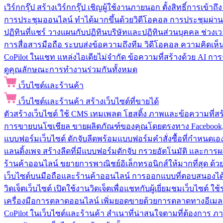
เวิร์กกรุ๊ป
สร้างเวิร์กกรุ๊ป เชิญผู้ใช้งานภายนอก ตั้งสิทธิ์การเ
การประชุมออนไลน์
ทำได้มากขึ้นด้วยวิดีโอคอล การประชุมผ่าน
ปฏิทินที่แชร์
วางแผนกับปฏิทินบริษัทและปฏิทินส่วนบุคคล ช่วงเ
การสื่อสารมือถือ
ระบบส่งข้อความถึงทีม วิดีโอคอล ความคิดเห็น ป
CoPilot ในแชท
แหล่งไอเดียไม่จำกัด ข้อความที่สร้างด้วย AI ก
ดูคุณลักษณะการทำงานร่วมกันทั้งหมด
เว็บไซต์และร้านค้า
เว็บไซต์และร้านค้า
สร้างเว็บไซต์ที่ขายได้
ตัวสร้างเว็บไซต์
ใช้ CMS เทมเพลต โฮสติ้ง ภาพและข้อความที่สร้า
การขายบนโซเชียล
ขายผลิตภัณฑ์ของคุณโดยตรงทาง Facebook, I
แบบฟอร์มเว็บไซต์
ดักจับลีดพร้อมแบบฟอร์มคำสั่งซื้อที่กำหนดเ
แลนดิ้งเพจ
สร้างลีดที่มีแบบฟอร์มดักจับ กรวยอัตโนมัติ และการผ
ร้านค้าออนไลน์
ขยายการพาณิชย์อิเล็กทรอนิกส์ให้มากที่สุด ด
เว็บไซต์บนมือถือและร้านค้าออนไลน์
การออกแบบที่ตอบสนองได้ด
วิดเจ็ตเว็บไซต์
เปิดใช้งานวิดเจ็ตเพื่อแชทกับผู้เยี่ยมชมเว็บไซ
เครื่องมือการตลาดออนไลน์
เพิ่มยอดขายด้วยการตลาดทางอีเมล
CoPilot ในเว็บไซต์และร้านค้า
สำเนาที่น่าสนใจตามที่ต้องการ ภ