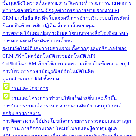
ข้อมูลเชิงวิเคราะห์และรายงาน
วิเคราะห์กรวยการขาย ผลการ
ทำงานของพนักงาน ข้อมูลข่าวกรองการขาย รายงาน BI
CRM บนมือถือ
ลีด ดีล ใบแจ้งหนี้ การชำระเงิน ระบบโทรศัพท์
อีเมล สินค้าคงคลัง ปฏิทิน ที่ปลายนิ้วของคุณ
การตลาด
ใช้แคมเปญทางอีเมล โฆษณาทางสื่อโซเชียล SMS
การตลาดทางโทรศัพท์ แลนดิ้งเพจ
ระบบอัตโนมัติและการผสานรวม
ตั้งค่ากฎและทริกเกอร์ของ
CRM เวิร์กโฟลว์อัตโนมัติ กรวยอัตโนมัติ API
CoPilot ใน CRM
เรียกใช้การถอดความเสียงเป็นข้อความ สรุป
การโทร การกรอกข้อมูลฟิลด์อัตโนมัติในดีล
ดูคุณลักษณะ CRM ทั้งหมด
งานและโครงการ
งานและโครงการ
ทำงานให้เสร็จง่ายขึ้นและเร็วขึ้น
การจัดการงาน
เลือกระหว่างกระดานคัมบัง แผนภูมิแกนต์
สกรัม รายการงาน
การติดตามงาน
ใช้ประโยชน์จากรายการตรวจสอบและงานลูก
สรุปงาน การติดตามเวลา โหมดโฟกัสและผู้ควบคุมดูแล