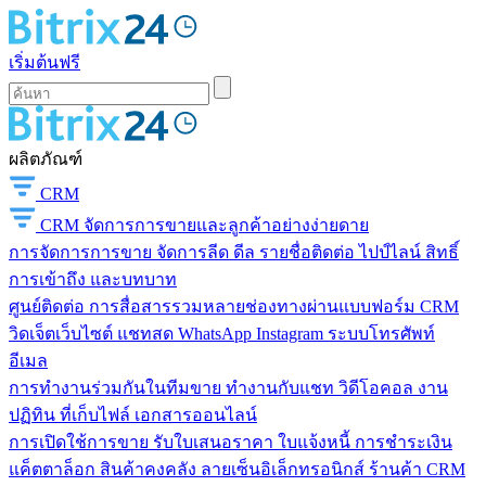
เริ่มต้นฟรี
ผลิตภัณฑ์
CRM
CRM
จัดการการขายและลูกค้าอย่างง่ายดาย
การจัดการการขาย
จัดการลีด ดีล รายชื่อติดต่อ ไปป์ไลน์ สิทธิ์
การเข้าถึง และบทบาท
ศูนย์ติดต่อ
การสื่อสารรวมหลายช่องทางผ่านแบบฟอร์ม CRM
วิดเจ็ตเว็บไซต์ แชทสด WhatsApp Instagram ระบบโทรศัพท์
อีเมล
การทำงานร่วมกันในทีมขาย
ทำงานกับแชท วิดีโอคอล งาน
ปฏิทิน ที่เก็บไฟล์ เอกสารออนไลน์
การเปิดใช้การขาย
รับใบเสนอราคา ใบแจ้งหนี้ การชำระเงิน
แค็ตตาล็อก สินค้าคงคลัง ลายเซ็นอิเล็กทรอนิกส์ ร้านค้า CRM