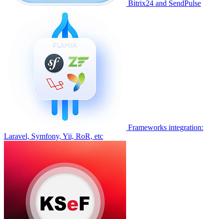
Bitrix24 and SendPulse
Frameworks integration:
Laravel, Symfony, Yii, RoR, etc