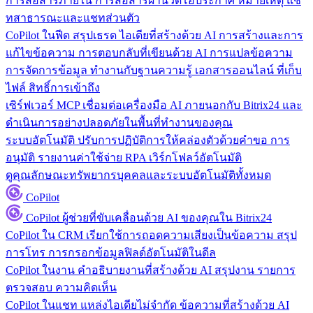
การสื่อสารภายใน
การสื่อสารผ่านวิดีโอประกาศ หมายเหตุ แช
ทสาธารณะและแชทส่วนตัว
CoPilot ในฟีด
สรุปเธรด ไอเดียที่สร้างด้วย AI การสร้างและการ
แก้ไขข้อความ การตอบกลับที่เขียนด้วย AI การแปลข้อความ
การจัดการข้อมูล
ทำงานกับฐานความรู้ เอกสารออนไลน์ ที่เก็บ
ไฟล์ สิทธิ์การเข้าถึง
เซิร์ฟเวอร์ MCP
เชื่อมต่อเครื่องมือ AI ภายนอกกับ Bitrix24 และ
ดำเนินการอย่างปลอดภัยในพื้นที่ทำงานของคุณ
ระบบอัตโนมัติ
ปรับการปฏิบัติการให้คล่องตัวด้วยคำขอ การ
อนุมัติ รายงานค่าใช้จ่าย RPA เวิร์กโฟลว์อัตโนมัติ
ดูคุณลักษณะทรัพยากรบุคคลและระบบอัตโนมัติทั้งหมด
CoPilot
CoPilot
ผู้ช่วยที่ขับเคลื่อนด้วย AI ของคุณใน Bitrix24
CoPilot ใน CRM
เรียกใช้การถอดความเสียงเป็นข้อความ สรุป
การโทร การกรอกข้อมูลฟิลด์อัตโนมัติในดีล
CoPilot ในงาน
คำอธิบายงานที่สร้างด้วย AI สรุปงาน รายการ
ตรวจสอบ ความคิดเห็น
CoPilot ในแชท
แหล่งไอเดียไม่จำกัด ข้อความที่สร้างด้วย AI