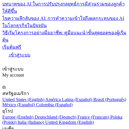
บทบาทของ AI ในการปรับปรุงกลยุทธ์การมีส่วนร่วมของลูกค้า
ให้ดีขึ้น
ไขความลึกลับของ AI: การทำความเข้าใจถึงผลกระทบของ AI
ในโลกธุรกิจในปัจจุบัน
วิธีเริ่มโครงการอย่างมืออาชีพ: คู่มือแนะนำขั้นสุดยอดของผู้เริ่ม
ต้น
เริ่มต้นฟรี
เข้าสู่ระบบ
เข้าสู่ระบบ
My account
th
สหรัฐอเมริกา
United States (English)
América Latina (Español)
Brasil (Português)
México (Español)
Colombia (Español)
ยุโรป
Europe (English)
Deutschland (Deutsch)
France (Français)
Polska
(Polski)
Italia (Italiano)
United Kingdom (English)
เอเชีย