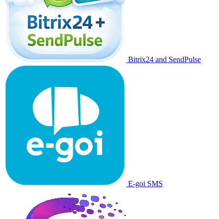
Bitrix24 and SendPulse
E-goi SMS