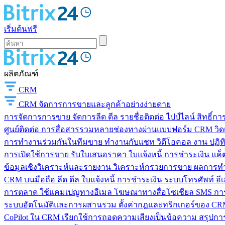
เริ่มต้นฟรี
ผลิตภัณฑ์
CRM
CRM
จัดการการขายและลูกค้าอย่างง่ายดาย
การจัดการการขาย
จัดการลีด ดีล รายชื่อติดต่อ ไปป์ไลน์ สิทธิ์
ศูนย์ติดต่อ
การสื่อสารรวมหลายช่องทางผ่านแบบฟอร์ม CRM วิดเจ็
การทำงานร่วมกันในทีมขาย
ทำงานกับแชท วิดีโอคอล งาน ปฏิทิ
การเปิดใช้การขาย
รับใบเสนอราคา ใบแจ้งหนี้ การชำระเงิน แค็ต
ข้อมูลเชิงวิเคราะห์และรายงาน
วิเคราะห์กรวยการขาย ผลการท
CRM บนมือถือ
ลีด ดีล ใบแจ้งหนี้ การชำระเงิน ระบบโทรศัพท์ อี
การตลาด
ใช้แคมเปญทางอีเมล โฆษณาทางสื่อโซเชียล SMS การ
ระบบอัตโนมัติและการผสานรวม
ตั้งค่ากฎและทริกเกอร์ของ CRM
CoPilot ใน CRM
เรียกใช้การถอดความเสียงเป็นข้อความ สรุปการ