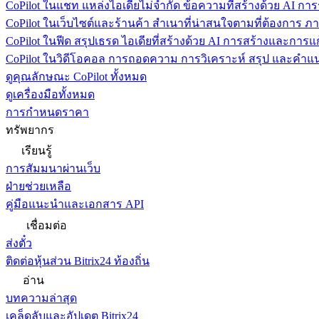
CoPilot ในแชท
แหล่งไอเดียไม่จำกัด ข้อความที่สร้างด้วย AI ก
CoPilot ในเว็บไซต์และร้านค้า
สำเนาที่น่าสนใจตามที่ต้องการ ภ
CoPilot ในฟีด
สรุปเธรด ไอเดียที่สร้างด้วย AI การสร้างและการ
CoPilot ในวิดีโอคอล
การถอดความ การวิเคราะห์ สรุป และคำแนะ
ดูคุณลักษณะ CoPilot ทั้งหมด
ดูเครื่องมือทั้งหมด
การกำหนดราคา
ทรัพยากร
เรียนรู้
การสัมมนาผ่านเว็บ
ฝ่ายช่วยเหลือ
คู่มือแนะนำและเอกสาร API
เชื่อมต่อ
ส่งตั๋ว
ติดต่อหุ้นส่วน Bitrix24 ท้องถิ่น
อ่าน
บทความล่าสุด
เคล็ดลับและอัปเดต Bitrix24