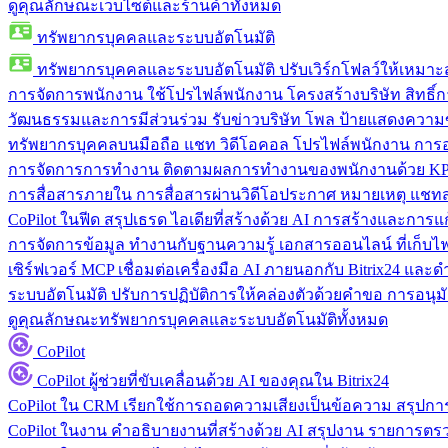
ดูคุณลักษณะเว็บไซต์และร้านค้าทั้งหมด
ทรัพยากรบุคคลและระบบอัตโนมัติ
ทรัพยากรบุคคลและระบบอัตโนมัติ
ปรับเวิร์กโฟลว์ให้เหมา
การจัดการพนักงาน
ใช้โปรไฟล์พนักงาน โครงสร้างบริษัท สิทธิ์กา
วัฒนธรรมและการมีส่วนร่วม
รับข่าวบริษัท โพล ป้ายแสดงความ
ทรัพยากรบุคคลบนมือถือ
แชท วิดีโอคอล โปรไฟล์พนักงาน การอน
การจัดการการทำงาน
ติดตามผลการทำงานของพนักงานด้วย KPI
การสื่อสารภายใน
การสื่อสารผ่านวิดีโอประกาศ หมายเหตุ แ
CoPilot ในฟีด
สรุปเธรด ไอเดียที่สร้างด้วย AI การสร้างและการ
การจัดการข้อมูล
ทำงานกับฐานความรู้ เอกสารออนไลน์ ที่เก็บไฟล์
เซิร์ฟเวอร์ MCP
เชื่อมต่อเครื่องมือ AI ภายนอกกับ Bitrix24 แล
ระบบอัตโนมัติ
ปรับการปฏิบัติการให้คล่องตัวด้วยคำขอ การอนุมัต
ดูคุณลักษณะทรัพยากรบุคคลและระบบอัตโนมัติทั้งหมด
CoPilot
CoPilot
ผู้ช่วยที่ขับเคลื่อนด้วย AI ของคุณใน Bitrix24
CoPilot ใน CRM
เรียกใช้การถอดความเสียงเป็นข้อความ สรุปการ
CoPilot ในงาน
คำอธิบายงานที่สร้างด้วย AI สรุปงาน รายการต