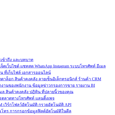
การเข้าถึง และบทบาท
ตเว็บไซต์ แชทสด WhatsApp Instagram ระบบโทรศัพท์ อีเมล
น ที่เก็บไฟล์ เอกสารออนไลน์
ตาล็อก สินค้าคงคลัง ลายเซ็นอิเล็กทรอนิกส์ ร้านค้า CRM
ำงานของพนักงาน ข้อมูลข่าวกรองการขาย รายงาน BI
เมล สินค้าคงคลัง ปฏิทิน ที่ปลายนิ้วของคุณ
ตลาดทางโทรศัพท์ แลนดิ้งเพจ
 เวิร์กโฟลว์อัตโนมัติ กรวยอัตโนมัติ API
โทร การกรอกข้อมูลฟิลด์อัตโนมัติในดีล