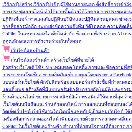
เวิร์กกรุ๊ป
สร้างเวิร์กกรุ๊ป เชิญผู้ใช้งานภายนอก ตั้งสิทธิ์การเ
การประชุมออนไลน์
ทำได้มากขึ้นด้วยวิดีโอคอล การประชุมผ่าน
ปฏิทินที่แชร์
วางแผนกับปฏิทินบริษัทและปฏิทินส่วนบุคคล ช่วงเ
การสื่อสารมือถือ
ระบบส่งข้อความถึงทีม วิดีโอคอล ความคิดเห็น ป
CoPilot ในแชท
แหล่งไอเดียไม่จำกัด ข้อความที่สร้างด้วย AI ก
ดูคุณลักษณะการทำงานร่วมกันทั้งหมด
เว็บไซต์และร้านค้า
เว็บไซต์และร้านค้า
สร้างเว็บไซต์ที่ขายได้
ตัวสร้างเว็บไซต์
ใช้ CMS เทมเพลต โฮสติ้ง ภาพและข้อความที่สร้า
การขายบนโซเชียล
ขายผลิตภัณฑ์ของคุณโดยตรงทาง Facebook, I
แบบฟอร์มเว็บไซต์
ดักจับลีดพร้อมแบบฟอร์มคำสั่งซื้อที่กำหนดเ
แลนดิ้งเพจ
สร้างลีดที่มีแบบฟอร์มดักจับ กรวยอัตโนมัติ และการผ
ร้านค้าออนไลน์
ขยายการพาณิชย์อิเล็กทรอนิกส์ให้มากที่สุด ด
เว็บไซต์บนมือถือและร้านค้าออนไลน์
การออกแบบที่ตอบสนองได้ด
วิดเจ็ตเว็บไซต์
เปิดใช้งานวิดเจ็ตเพื่อแชทกับผู้เยี่ยมชมเว็บไซ
เครื่องมือการตลาดออนไลน์
เพิ่มยอดขายด้วยการตลาดทางอีเมล
CoPilot ในเว็บไซต์และร้านค้า
สำเนาที่น่าสนใจตามที่ต้องการ ภ