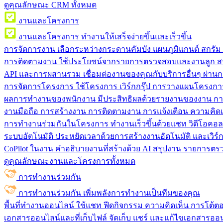
ดูคุณลักษณะ CRM ทั้งหมด
งานและโครงการ
งานและโครงการ
ทำงานให้เสร็จง่ายขึ้นและเร็วขึ้น
การจัดการงาน
เลือกระหว่างกระดานคัมบัง แผนภูมิแกนต์ สกรั
การติดตามงาน
ใช้ประโยชน์จากรายการตรวจสอบและงานลูก สร
API และการผสานรวม
เชื่อมต่องานของคุณกับบริการอื่นๆ ผ่าน
การจัดการโครงการ
ใช้โครงการ เวิร์กกรุ๊ป การวางแผนโครงการ
ผลการทำงานของพนักงาน
มีประสิทธิผลด้วยรายงานของงาน กา
งานมือถือ
การสร้างงาน การติดตามงาน การแจ้งเตือน ความคิดเ
การทำงานร่วมกันในโครงการ
ทํางานเร็วขึ้นด้วยแชท วิดีโอคอ
ระบบอัตโนมัติ
ประหยัดเวลาด้วยการสร้างงานอัตโนมัติ และเวิร์ก
CoPilot ในงาน
คำอธิบายงานที่สร้างด้วย AI สรุปงาน รายการต
ดูคุณลักษณะงานและโครงการทั้งหมด
การทำงานร่วมกัน
การทำงานร่วมกัน
เพิ่มพลังการทำงานเป็นทีมของคุณ
พื้นที่ทำงานออนไลน์
ใช้แชท ฟีดกิจกรรม ความคิดเห็น การโต้ตอบ 
เอกสารออนไลน์และที่เก็บไฟล์
จัดเก็บ แชร์ และแก้ไขเอกสารออน