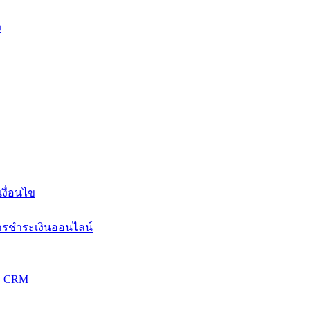
ง
งื่อนไข
การชำระเงินออนไลน์
วม CRM