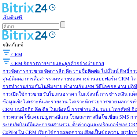
เริ่มต้นฟรี
ผลิตภัณฑ์
CRM
CRM
จัดการการขายและลูกค้าอย่างง่ายดาย
การจัดการการขาย
จัดการลีด ดีล รายชื่อติดต่อ ไปป์ไลน์ สิทธิ์
ศูนย์ติดต่อ
การสื่อสารรวมหลายช่องทางผ่านแบบฟอร์ม CRM วิดเจ็
การทำงานร่วมกันในทีมขาย
ทำงานกับแชท วิดีโอคอล งาน ปฏิทิ
การเปิดใช้การขาย
รับใบเสนอราคา ใบแจ้งหนี้ การชำระเงิน แค็ต
ข้อมูลเชิงวิเคราะห์และรายงาน
วิเคราะห์กรวยการขาย ผลการท
CRM บนมือถือ
ลีด ดีล ใบแจ้งหนี้ การชำระเงิน ระบบโทรศัพท์ อี
การตลาด
ใช้แคมเปญทางอีเมล โฆษณาทางสื่อโซเชียล SMS การ
ระบบอัตโนมัติและการผสานรวม
ตั้งค่ากฎและทริกเกอร์ของ CRM
CoPilot ใน CRM
เรียกใช้การถอดความเสียงเป็นข้อความ สรุปการ