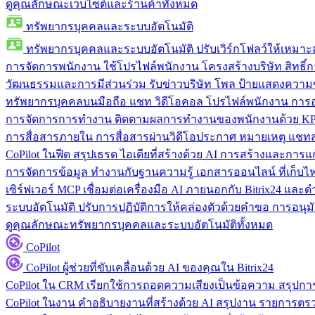
ดูคุณลักษณะเว็บไซต์และร้านค้าทั้งหมด
ทรัพยากรบุคคลและระบบอัตโนมัติ
ทรัพยากรบุคคลและระบบอัตโนมัติ
ปรับเวิร์กโฟลว์ให้เหมา
การจัดการพนักงาน
ใช้โปรไฟล์พนักงาน โครงสร้างบริษัท สิทธิ์กา
วัฒนธรรมและการมีส่วนร่วม
รับข่าวบริษัท โพล ป้ายแสดงความ
ทรัพยากรบุคคลบนมือถือ
แชท วิดีโอคอล โปรไฟล์พนักงาน การอน
การจัดการการทำงาน
ติดตามผลการทำงานของพนักงานด้วย KPI
การสื่อสารภายใน
การสื่อสารผ่านวิดีโอประกาศ หมายเหตุ แ
CoPilot ในฟีด
สรุปเธรด ไอเดียที่สร้างด้วย AI การสร้างและการ
การจัดการข้อมูล
ทำงานกับฐานความรู้ เอกสารออนไลน์ ที่เก็บไฟล์
เซิร์ฟเวอร์ MCP
เชื่อมต่อเครื่องมือ AI ภายนอกกับ Bitrix24 แล
ระบบอัตโนมัติ
ปรับการปฏิบัติการให้คล่องตัวด้วยคำขอ การอนุมัต
ดูคุณลักษณะทรัพยากรบุคคลและระบบอัตโนมัติทั้งหมด
CoPilot
CoPilot
ผู้ช่วยที่ขับเคลื่อนด้วย AI ของคุณใน Bitrix24
CoPilot ใน CRM
เรียกใช้การถอดความเสียงเป็นข้อความ สรุปการ
CoPilot ในงาน
คำอธิบายงานที่สร้างด้วย AI สรุปงาน รายการต