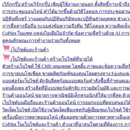
เวิร์กกรุ๊ป
สร้างเวิร์กกรุ๊ป เชิญผู้ใช้งานภายนอก ตั้งสิทธิ์การเ
การประชุมออนไลน์
ทำได้มากขึ้นด้วยวิดีโอคอล การประชุมผ่าน
ปฏิทินที่แชร์
วางแผนกับปฏิทินบริษัทและปฏิทินส่วนบุคคล ช่วงเ
การสื่อสารมือถือ
ระบบส่งข้อความถึงทีม วิดีโอคอล ความคิดเห็น ป
CoPilot ในแชท
แหล่งไอเดียไม่จำกัด ข้อความที่สร้างด้วย AI ก
ดูคุณลักษณะการทำงานร่วมกันทั้งหมด
เว็บไซต์และร้านค้า
เว็บไซต์และร้านค้า
สร้างเว็บไซต์ที่ขายได้
ตัวสร้างเว็บไซต์
ใช้ CMS เทมเพลต โฮสติ้ง ภาพและข้อความที่สร้า
การขายบนโซเชียล
ขายผลิตภัณฑ์ของคุณโดยตรงทาง Facebook, I
แบบฟอร์มเว็บไซต์
ดักจับลีดพร้อมแบบฟอร์มคำสั่งซื้อที่กำหนดเ
แลนดิ้งเพจ
สร้างลีดที่มีแบบฟอร์มดักจับ กรวยอัตโนมัติ และการผ
ร้านค้าออนไลน์
ขยายการพาณิชย์อิเล็กทรอนิกส์ให้มากที่สุด ด
เว็บไซต์บนมือถือและร้านค้าออนไลน์
การออกแบบที่ตอบสนองได้ด
วิดเจ็ตเว็บไซต์
เปิดใช้งานวิดเจ็ตเพื่อแชทกับผู้เยี่ยมชมเว็บไซ
เครื่องมือการตลาดออนไลน์
เพิ่มยอดขายด้วยการตลาดทางอีเมล
CoPilot ในเว็บไซต์และร้านค้า
สำเนาที่น่าสนใจตามที่ต้องการ ภ