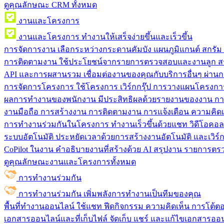
ดูคุณลักษณะ CRM ทั้งหมด
งานและโครงการ
งานและโครงการ
ทำงานให้เสร็จง่ายขึ้นและเร็วขึ้น
การจัดการงาน
เลือกระหว่างกระดานคัมบัง แผนภูมิแกนต์ สกรั
การติดตามงาน
ใช้ประโยชน์จากรายการตรวจสอบและงานลูก สร
API และการผสานรวม
เชื่อมต่องานของคุณกับบริการอื่นๆ ผ่าน
การจัดการโครงการ
ใช้โครงการ เวิร์กกรุ๊ป การวางแผนโครงการ
ผลการทำงานของพนักงาน
มีประสิทธิผลด้วยรายงานของงาน กา
งานมือถือ
การสร้างงาน การติดตามงาน การแจ้งเตือน ความคิดเ
การทำงานร่วมกันในโครงการ
ทํางานเร็วขึ้นด้วยแชท วิดีโอคอ
ระบบอัตโนมัติ
ประหยัดเวลาด้วยการสร้างงานอัตโนมัติ และเวิร์ก
CoPilot ในงาน
คำอธิบายงานที่สร้างด้วย AI สรุปงาน รายการต
ดูคุณลักษณะงานและโครงการทั้งหมด
การทำงานร่วมกัน
การทำงานร่วมกัน
เพิ่มพลังการทำงานเป็นทีมของคุณ
พื้นที่ทำงานออนไลน์
ใช้แชท ฟีดกิจกรรม ความคิดเห็น การโต้ตอบ 
เอกสารออนไลน์และที่เก็บไฟล์
จัดเก็บ แชร์ และแก้ไขเอกสารออน