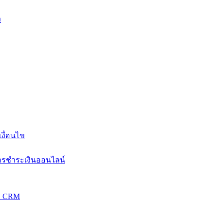
ง
งื่อนไข
การชำระเงินออนไลน์
วม CRM