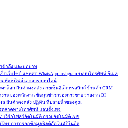
การเข้าถึง และบทบาท
ตเว็บไซต์ แชทสด WhatsApp Instagram ระบบโทรศัพท์ อีเมล
น ที่เก็บไฟล์ เอกสารออนไลน์
ตาล็อก สินค้าคงคลัง ลายเซ็นอิเล็กทรอนิกส์ ร้านค้า CRM
ำงานของพนักงาน ข้อมูลข่าวกรองการขาย รายงาน BI
เมล สินค้าคงคลัง ปฏิทิน ที่ปลายนิ้วของคุณ
ตลาดทางโทรศัพท์ แลนดิ้งเพจ
 เวิร์กโฟลว์อัตโนมัติ กรวยอัตโนมัติ API
โทร การกรอกข้อมูลฟิลด์อัตโนมัติในดีล