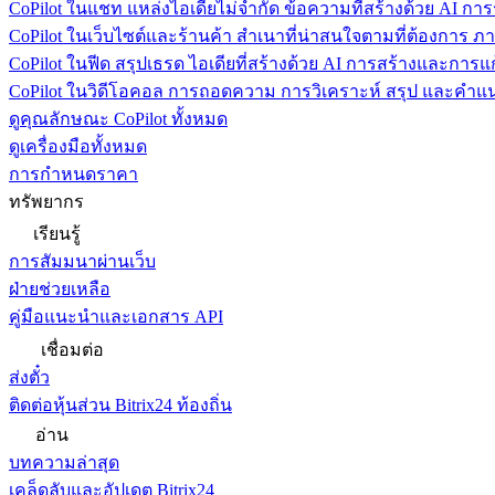
CoPilot ในแชท
แหล่งไอเดียไม่จำกัด ข้อความที่สร้างด้วย AI ก
CoPilot ในเว็บไซต์และร้านค้า
สำเนาที่น่าสนใจตามที่ต้องการ ภ
CoPilot ในฟีด
สรุปเธรด ไอเดียที่สร้างด้วย AI การสร้างและการ
CoPilot ในวิดีโอคอล
การถอดความ การวิเคราะห์ สรุป และคำแนะ
ดูคุณลักษณะ CoPilot ทั้งหมด
ดูเครื่องมือทั้งหมด
การกำหนดราคา
ทรัพยากร
เรียนรู้
การสัมมนาผ่านเว็บ
ฝ่ายช่วยเหลือ
คู่มือแนะนำและเอกสาร API
เชื่อมต่อ
ส่งตั๋ว
ติดต่อหุ้นส่วน Bitrix24 ท้องถิ่น
อ่าน
บทความล่าสุด
เคล็ดลับและอัปเดต Bitrix24