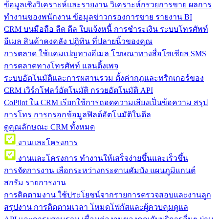
ข้อมูลเชิงวิเคราะห์และรายงาน
วิเคราะห์กรวยการขาย ผลการ
ทำงานของพนักงาน ข้อมูลข่าวกรองการขาย รายงาน BI
CRM บนมือถือ
ลีด ดีล ใบแจ้งหนี้ การชำระเงิน ระบบโทรศัพท์
อีเมล สินค้าคงคลัง ปฏิทิน ที่ปลายนิ้วของคุณ
การตลาด
ใช้แคมเปญทางอีเมล โฆษณาทางสื่อโซเชียล SMS
การตลาดทางโทรศัพท์ แลนดิ้งเพจ
ระบบอัตโนมัติและการผสานรวม
ตั้งค่ากฎและทริกเกอร์ของ
CRM เวิร์กโฟลว์อัตโนมัติ กรวยอัตโนมัติ API
CoPilot ใน CRM
เรียกใช้การถอดความเสียงเป็นข้อความ สรุป
การโทร การกรอกข้อมูลฟิลด์อัตโนมัติในดีล
ดูคุณลักษณะ CRM ทั้งหมด
งานและโครงการ
งานและโครงการ
ทำงานให้เสร็จง่ายขึ้นและเร็วขึ้น
การจัดการงาน
เลือกระหว่างกระดานคัมบัง แผนภูมิแกนต์
สกรัม รายการงาน
การติดตามงาน
ใช้ประโยชน์จากรายการตรวจสอบและงานลูก
สรุปงาน การติดตามเวลา โหมดโฟกัสและผู้ควบคุมดูแล