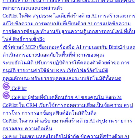
การสื่อสารภายใน
การสื่อสารผ่านวิดีโอประกาศ หมายเหตุ แช
ทสาธารณะและแชทส่วนตัว
CoPilot ในฟีด
สรุปเธรด ไอเดียที่สร้างด้วย AI การสร้างและการ
แก้ไขข้อความ การตอบกลับที่เขียนด้วย AI การแปลข้อความ
การจัดการข้อมูล
ทำงานกับฐานความรู้ เอกสารออนไลน์ ที่เก็บ
ไฟล์ สิทธิ์การเข้าถึง
เซิร์ฟเวอร์ MCP
เชื่อมต่อเครื่องมือ AI ภายนอกกับ Bitrix24 และ
ดำเนินการอย่างปลอดภัยในพื้นที่ทำงานของคุณ
ระบบอัตโนมัติ
ปรับการปฏิบัติการให้คล่องตัวด้วยคำขอ การ
อนุมัติ รายงานค่าใช้จ่าย RPA เวิร์กโฟลว์อัตโนมัติ
ดูคุณลักษณะทรัพยากรบุคคลและระบบอัตโนมัติทั้งหมด
CoPilot
CoPilot
ผู้ช่วยที่ขับเคลื่อนด้วย AI ของคุณใน Bitrix24
CoPilot ใน CRM
เรียกใช้การถอดความเสียงเป็นข้อความ สรุป
การโทร การกรอกข้อมูลฟิลด์อัตโนมัติในดีล
CoPilot ในงาน
คำอธิบายงานที่สร้างด้วย AI สรุปงาน รายการ
ตรวจสอบ ความคิดเห็น
CoPilot ในแชท
แหล่งไอเดียไม่จำกัด ข้อความที่สร้างด้วย AI