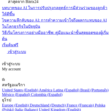
ล่าสุดจาก Bitrix24
บทบาทของ AI ในการปรับปรุงกลยุทธ์การมีส่วนร่วมของลูกค้า
ให้ดีขึ้น
ไขความลึกลับของ AI: การทำความเข้าใจถึงผลกระทบของ AI
ในโลกธุรกิจในปัจจุบัน
วิธีเริ่มโครงการอย่างมืออาชีพ: คู่มือแนะนำขั้นสุดยอดของผู้เริ่ม
ต้น
เริ่มต้นฟรี
เข้าสู่ระบบ
เข้าสู่ระบบ
My account
th
สหรัฐอเมริกา
United States (English)
América Latina (Español)
Brasil (Português)
México (Español)
Colombia (Español)
ยุโรป
Europe (English)
Deutschland (Deutsch)
France (Français)
Polska
(Polski)
Italia (Italiano)
United Kingdom (English)