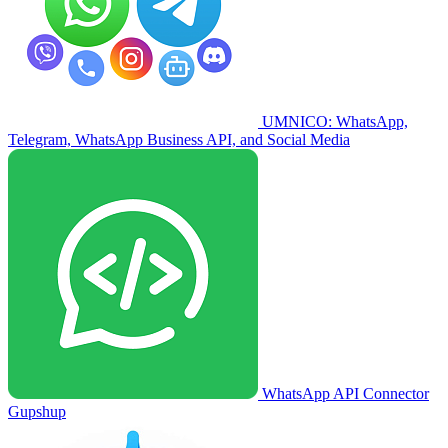
UMNICO: WhatsApp,
Telegram, WhatsApp Business API, and Social Media
WhatsApp API Connector
Gupshup