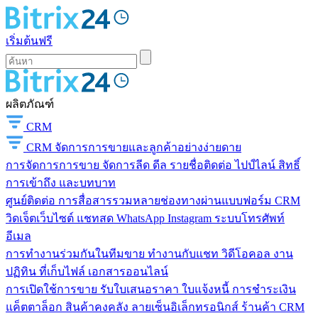
เริ่มต้นฟรี
ผลิตภัณฑ์
CRM
CRM
จัดการการขายและลูกค้าอย่างง่ายดาย
การจัดการการขาย
จัดการลีด ดีล รายชื่อติดต่อ ไปป์ไลน์ สิทธิ์
การเข้าถึง และบทบาท
ศูนย์ติดต่อ
การสื่อสารรวมหลายช่องทางผ่านแบบฟอร์ม CRM
วิดเจ็ตเว็บไซต์ แชทสด WhatsApp Instagram ระบบโทรศัพท์
อีเมล
การทำงานร่วมกันในทีมขาย
ทำงานกับแชท วิดีโอคอล งาน
ปฏิทิน ที่เก็บไฟล์ เอกสารออนไลน์
การเปิดใช้การขาย
รับใบเสนอราคา ใบแจ้งหนี้ การชำระเงิน
แค็ตตาล็อก สินค้าคงคลัง ลายเซ็นอิเล็กทรอนิกส์ ร้านค้า CRM