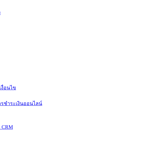
ง
งื่อนไข
การชำระเงินออนไลน์
วม CRM