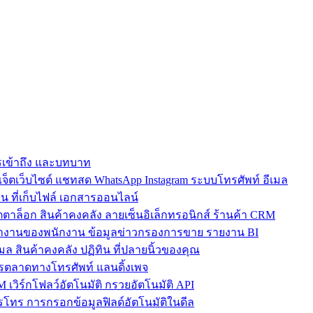
การเข้าถึง และบทบาท
ตเว็บไซต์ แชทสด WhatsApp Instagram ระบบโทรศัพท์ อีเมล
น ที่เก็บไฟล์ เอกสารออนไลน์
ตาล็อก สินค้าคงคลัง ลายเซ็นอิเล็กทรอนิกส์ ร้านค้า CRM
ำงานของพนักงาน ข้อมูลข่าวกรองการขาย รายงาน BI
เมล สินค้าคงคลัง ปฏิทิน ที่ปลายนิ้วของคุณ
ตลาดทางโทรศัพท์ แลนดิ้งเพจ
 เวิร์กโฟลว์อัตโนมัติ กรวยอัตโนมัติ API
โทร การกรอกข้อมูลฟิลด์อัตโนมัติในดีล