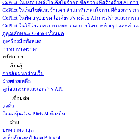
CoPilot ในแชท
แหล่งไอเดียไม่จำกัด ข้อความที่สร้างด้วย AI ก
CoPilot ในเว็บไซต์และร้านค้า
สำเนาที่น่าสนใจตามที่ต้องการ ภ
CoPilot ในฟีด
สรุปเธรด ไอเดียที่สร้างด้วย AI การสร้างและการ
CoPilot ในวิดีโอคอล
การถอดความ การวิเคราะห์ สรุป และคำแนะ
ดูคุณลักษณะ CoPilot ทั้งหมด
ดูเครื่องมือทั้งหมด
การกำหนดราคา
ทรัพยากร
เรียนรู้
การสัมมนาผ่านเว็บ
ฝ่ายช่วยเหลือ
คู่มือแนะนำและเอกสาร API
เชื่อมต่อ
ส่งตั๋ว
ติดต่อหุ้นส่วน Bitrix24 ท้องถิ่น
อ่าน
บทความล่าสุด
เคล็ดลับและอัปเดต Bitrix24