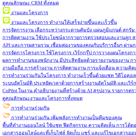
ดูคุณลักษณะ CRM ทั้งหมด
งานและโครงการ
งานและโครงการ
ทำงานให้เสร็จง่ายขึ้นและเร็วขึ้น
การจัดการงาน
เลือกระหว่างกระดานคัมบัง แผนภูมิแกนต์ สกรั
การติดตามงาน
ใช้ประโยชน์จากรายการตรวจสอบและงานลูก สร
API และการผสานรวม
เชื่อมต่องานของคุณกับบริการอื่นๆ ผ่าน
การจัดการโครงการ
ใช้โครงการ เวิร์กกรุ๊ป การวางแผนโครงการ
ผลการทำงานของพนักงาน
มีประสิทธิผลด้วยรายงานของงาน กา
งานมือถือ
การสร้างงาน การติดตามงาน การแจ้งเตือน ความคิดเ
การทำงานร่วมกันในโครงการ
ทํางานเร็วขึ้นด้วยแชท วิดีโอคอ
ระบบอัตโนมัติ
ประหยัดเวลาด้วยการสร้างงานอัตโนมัติ และเวิร์ก
CoPilot ในงาน
คำอธิบายงานที่สร้างด้วย AI สรุปงาน รายการต
ดูคุณลักษณะงานและโครงการทั้งหมด
การทำงานร่วมกัน
การทำงานร่วมกัน
เพิ่มพลังการทำงานเป็นทีมของคุณ
พื้นที่ทำงานออนไลน์
ใช้แชท ฟีดกิจกรรม ความคิดเห็น การโต้ตอบ 
เอกสารออนไลน์และที่เก็บไฟล์
จัดเก็บ แชร์ และแก้ไขเอกสารออน