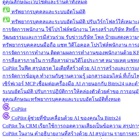
ดูคุณลักษณะเว็บไซต์และร้านค้าทั้งหมด
ทรัพยากรบุคคลและระบบอัตโนมัติ
ทรัพยากรบุคคลและระบบอัตโนมัติ
ปรับเวิร์กโฟลว์ให้เหมา
การจัดการพนักงาน
ใช้โปรไฟล์พนักงาน โครงสร้างบริษัท สิทธิ์กา
วัฒนธรรมและการมีส่วนร่วม
รับข่าวบริษัท โพล ป้ายแสดงความ
ทรัพยากรบุคคลบนมือถือ
แชท วิดีโอคอล โปรไฟล์พนักงาน การอน
การจัดการการทำงาน
ติดตามผลการทำงานของพนักงานด้วย KPI
การสื่อสารภายใน
การสื่อสารผ่านวิดีโอประกาศ หมายเหตุ แ
CoPilot ในฟีด
สรุปเธรด ไอเดียที่สร้างด้วย AI การสร้างและการ
การจัดการข้อมูล
ทำงานกับฐานความรู้ เอกสารออนไลน์ ที่เก็บไฟล์
เซิร์ฟเวอร์ MCP
เชื่อมต่อเครื่องมือ AI ภายนอกกับ Bitrix24 แล
ระบบอัตโนมัติ
ปรับการปฏิบัติการให้คล่องตัวด้วยคำขอ การอนุมัต
ดูคุณลักษณะทรัพยากรบุคคลและระบบอัตโนมัติทั้งหมด
CoPilot
CoPilot
ผู้ช่วยที่ขับเคลื่อนด้วย AI ของคุณใน Bitrix24
CoPilot ใน CRM
เรียกใช้การถอดความเสียงเป็นข้อความ สรุปการ
CoPilot ในงาน
คำอธิบายงานที่สร้างด้วย AI สรุปงาน รายการต