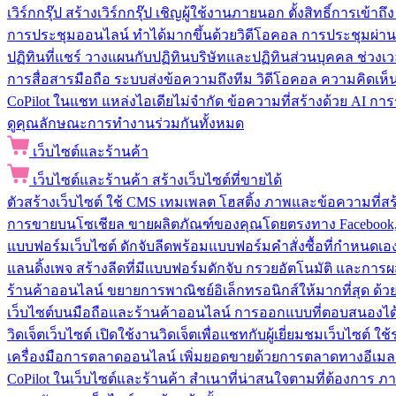
เวิร์กกรุ๊ป
สร้างเวิร์กกรุ๊ป เชิญผู้ใช้งานภายนอก ตั้งสิทธิ์การเ
การประชุมออนไลน์
ทำได้มากขึ้นด้วยวิดีโอคอล การประชุมผ่าน
ปฏิทินที่แชร์
วางแผนกับปฏิทินบริษัทและปฏิทินส่วนบุคคล ช่วงเ
การสื่อสารมือถือ
ระบบส่งข้อความถึงทีม วิดีโอคอล ความคิดเห็น ป
CoPilot ในแชท
แหล่งไอเดียไม่จำกัด ข้อความที่สร้างด้วย AI ก
ดูคุณลักษณะการทำงานร่วมกันทั้งหมด
เว็บไซต์และร้านค้า
เว็บไซต์และร้านค้า
สร้างเว็บไซต์ที่ขายได้
ตัวสร้างเว็บไซต์
ใช้ CMS เทมเพลต โฮสติ้ง ภาพและข้อความที่สร้า
การขายบนโซเชียล
ขายผลิตภัณฑ์ของคุณโดยตรงทาง Facebook, I
แบบฟอร์มเว็บไซต์
ดักจับลีดพร้อมแบบฟอร์มคำสั่งซื้อที่กำหนดเ
แลนดิ้งเพจ
สร้างลีดที่มีแบบฟอร์มดักจับ กรวยอัตโนมัติ และการผ
ร้านค้าออนไลน์
ขยายการพาณิชย์อิเล็กทรอนิกส์ให้มากที่สุด ด
เว็บไซต์บนมือถือและร้านค้าออนไลน์
การออกแบบที่ตอบสนองได้ด
วิดเจ็ตเว็บไซต์
เปิดใช้งานวิดเจ็ตเพื่อแชทกับผู้เยี่ยมชมเว็บไซ
เครื่องมือการตลาดออนไลน์
เพิ่มยอดขายด้วยการตลาดทางอีเมล
CoPilot ในเว็บไซต์และร้านค้า
สำเนาที่น่าสนใจตามที่ต้องการ ภ