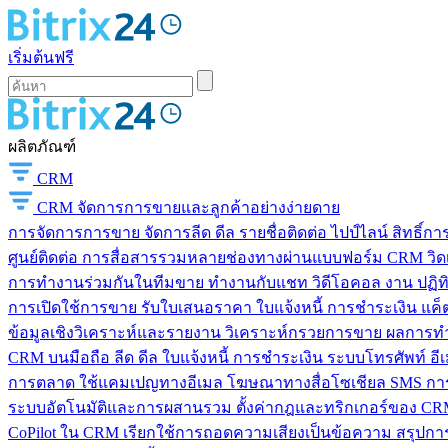
เริ่มต้นฟรี
ผลิตภัณฑ์
CRM
CRM
จัดการการขายและลูกค้าอย่างง่ายดาย
การจัดการการขาย
จัดการลีด ดีล รายชื่อติดต่อ ไปป์ไลน์ สิทธิ์
ศูนย์ติดต่อ
การสื่อสารรวมหลายช่องทางผ่านแบบฟอร์ม CRM วิดเจ็
การทำงานร่วมกันในทีมขาย
ทำงานกับแชท วิดีโอคอล งาน ปฏิทิ
การเปิดใช้การขาย
รับใบเสนอราคา ใบแจ้งหนี้ การชำระเงิน แค็ต
ข้อมูลเชิงวิเคราะห์และรายงาน
วิเคราะห์กรวยการขาย ผลการท
CRM บนมือถือ
ลีด ดีล ใบแจ้งหนี้ การชำระเงิน ระบบโทรศัพท์ อี
การตลาด
ใช้แคมเปญทางอีเมล โฆษณาทางสื่อโซเชียล SMS การ
ระบบอัตโนมัติและการผสานรวม
ตั้งค่ากฎและทริกเกอร์ของ CRM
CoPilot ใน CRM
เรียกใช้การถอดความเสียงเป็นข้อความ สรุปการ