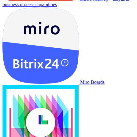
business process capabilities
Miro Boards