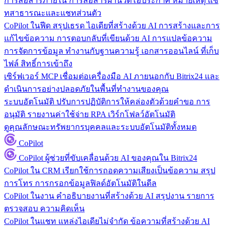
การสื่อสารภายใน
การสื่อสารผ่านวิดีโอประกาศ หมายเหตุ แช
ทสาธารณะและแชทส่วนตัว
CoPilot ในฟีด
สรุปเธรด ไอเดียที่สร้างด้วย AI การสร้างและการ
แก้ไขข้อความ การตอบกลับที่เขียนด้วย AI การแปลข้อความ
การจัดการข้อมูล
ทำงานกับฐานความรู้ เอกสารออนไลน์ ที่เก็บ
ไฟล์ สิทธิ์การเข้าถึง
เซิร์ฟเวอร์ MCP
เชื่อมต่อเครื่องมือ AI ภายนอกกับ Bitrix24 และ
ดำเนินการอย่างปลอดภัยในพื้นที่ทำงานของคุณ
ระบบอัตโนมัติ
ปรับการปฏิบัติการให้คล่องตัวด้วยคำขอ การ
อนุมัติ รายงานค่าใช้จ่าย RPA เวิร์กโฟลว์อัตโนมัติ
ดูคุณลักษณะทรัพยากรบุคคลและระบบอัตโนมัติทั้งหมด
CoPilot
CoPilot
ผู้ช่วยที่ขับเคลื่อนด้วย AI ของคุณใน Bitrix24
CoPilot ใน CRM
เรียกใช้การถอดความเสียงเป็นข้อความ สรุป
การโทร การกรอกข้อมูลฟิลด์อัตโนมัติในดีล
CoPilot ในงาน
คำอธิบายงานที่สร้างด้วย AI สรุปงาน รายการ
ตรวจสอบ ความคิดเห็น
CoPilot ในแชท
แหล่งไอเดียไม่จำกัด ข้อความที่สร้างด้วย AI