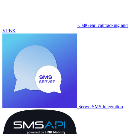
CallGear: calltracking and
VPBX
SerwerSMS Integration