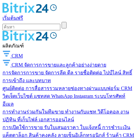
เริ่มต้นฟรี
ผลิตภัณฑ์
CRM
CRM
จัดการการขายและลูกค้าอย่างง่ายดาย
การจัดการการขาย
จัดการลีด ดีล รายชื่อติดต่อ ไปป์ไลน์ สิทธิ์
การเข้าถึง และบทบาท
ศูนย์ติดต่อ
การสื่อสารรวมหลายช่องทางผ่านแบบฟอร์ม CRM
วิดเจ็ตเว็บไซต์ แชทสด WhatsApp Instagram ระบบโทรศัพท์
อีเมล
การทำงานร่วมกันในทีมขาย
ทำงานกับแชท วิดีโอคอล งาน
ปฏิทิน ที่เก็บไฟล์ เอกสารออนไลน์
การเปิดใช้การขาย
รับใบเสนอราคา ใบแจ้งหนี้ การชำระเงิน
แค็ตตาล็อก สินค้าคงคลัง ลายเซ็นอิเล็กทรอนิกส์ ร้านค้า CRM