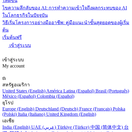
ให้ดีขึ้น
ไขความลึกลับของ AI: การทำความเข้าใจถึงผลกระทบของ AI
ในโลกธุรกิจในปัจจุบัน
วิธีเริ่มโครงการอย่างมืออาชีพ: คู่มือแนะนำขั้นสุดยอดของผู้เริ่ม
ต้น
เริ่มต้นฟรี
เข้าสู่ระบบ
เข้าสู่ระบบ
My account
th
สหรัฐอเมริกา
United States (English)
América Latina (Español)
Brasil (Português)
México (Español)
Colombia (Español)
ยุโรป
Europe (English)
Deutschland (Deutsch)
France (Français)
Polska
(Polski)
Italia (Italiano)
United Kingdom (English)
เอเชีย
India (English)
UAE (عربي)
Türkiye (Türkçe)
中国 (简体中文)
台