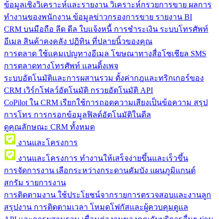
ข้อมูลเชิงวิเคราะห์และรายงาน
วิเคราะห์กรวยการขาย ผลการ
ทำงานของพนักงาน ข้อมูลข่าวกรองการขาย รายงาน BI
CRM บนมือถือ
ลีด ดีล ใบแจ้งหนี้ การชำระเงิน ระบบโทรศัพท์
อีเมล สินค้าคงคลัง ปฏิทิน ที่ปลายนิ้วของคุณ
การตลาด
ใช้แคมเปญทางอีเมล โฆษณาทางสื่อโซเชียล SMS
การตลาดทางโทรศัพท์ แลนดิ้งเพจ
ระบบอัตโนมัติและการผสานรวม
ตั้งค่ากฎและทริกเกอร์ของ
CRM เวิร์กโฟลว์อัตโนมัติ กรวยอัตโนมัติ API
CoPilot ใน CRM
เรียกใช้การถอดความเสียงเป็นข้อความ สรุป
การโทร การกรอกข้อมูลฟิลด์อัตโนมัติในดีล
ดูคุณลักษณะ CRM ทั้งหมด
งานและโครงการ
งานและโครงการ
ทำงานให้เสร็จง่ายขึ้นและเร็วขึ้น
การจัดการงาน
เลือกระหว่างกระดานคัมบัง แผนภูมิแกนต์
สกรัม รายการงาน
การติดตามงาน
ใช้ประโยชน์จากรายการตรวจสอบและงานลูก
สรุปงาน การติดตามเวลา โหมดโฟกัสและผู้ควบคุมดูแล