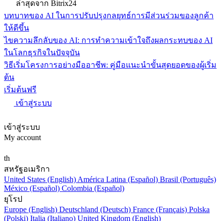
ล่าสุดจาก Bitrix24
บทบาทของ AI ในการปรับปรุงกลยุทธ์การมีส่วนร่วมของลูกค้า
ให้ดีขึ้น
ไขความลึกลับของ AI: การทำความเข้าใจถึงผลกระทบของ AI
ในโลกธุรกิจในปัจจุบัน
วิธีเริ่มโครงการอย่างมืออาชีพ: คู่มือแนะนำขั้นสุดยอดของผู้เริ่ม
ต้น
เริ่มต้นฟรี
เข้าสู่ระบบ
เข้าสู่ระบบ
My account
th
สหรัฐอเมริกา
United States (English)
América Latina (Español)
Brasil (Português)
México (Español)
Colombia (Español)
ยุโรป
Europe (English)
Deutschland (Deutsch)
France (Français)
Polska
(Polski)
Italia (Italiano)
United Kingdom (English)