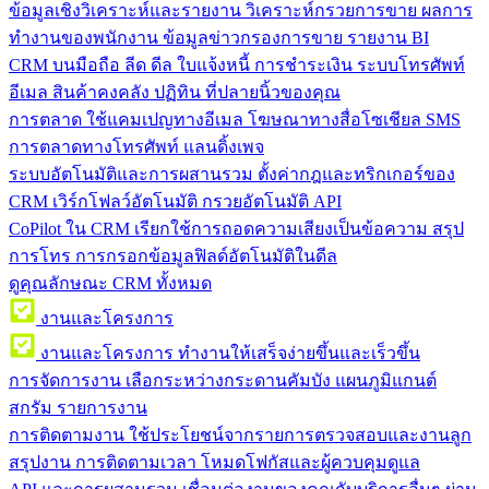
ข้อมูลเชิงวิเคราะห์และรายงาน
วิเคราะห์กรวยการขาย ผลการ
ทำงานของพนักงาน ข้อมูลข่าวกรองการขาย รายงาน BI
CRM บนมือถือ
ลีด ดีล ใบแจ้งหนี้ การชำระเงิน ระบบโทรศัพท์
อีเมล สินค้าคงคลัง ปฏิทิน ที่ปลายนิ้วของคุณ
การตลาด
ใช้แคมเปญทางอีเมล โฆษณาทางสื่อโซเชียล SMS
การตลาดทางโทรศัพท์ แลนดิ้งเพจ
ระบบอัตโนมัติและการผสานรวม
ตั้งค่ากฎและทริกเกอร์ของ
CRM เวิร์กโฟลว์อัตโนมัติ กรวยอัตโนมัติ API
CoPilot ใน CRM
เรียกใช้การถอดความเสียงเป็นข้อความ สรุป
การโทร การกรอกข้อมูลฟิลด์อัตโนมัติในดีล
ดูคุณลักษณะ CRM ทั้งหมด
งานและโครงการ
งานและโครงการ
ทำงานให้เสร็จง่ายขึ้นและเร็วขึ้น
การจัดการงาน
เลือกระหว่างกระดานคัมบัง แผนภูมิแกนต์
สกรัม รายการงาน
การติดตามงาน
ใช้ประโยชน์จากรายการตรวจสอบและงานลูก
สรุปงาน การติดตามเวลา โหมดโฟกัสและผู้ควบคุมดูแล