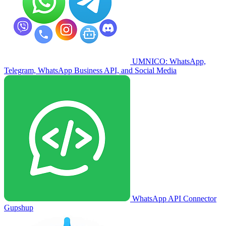
UMNICO: WhatsApp,
Telegram, WhatsApp Business API, and Social Media
WhatsApp API Connector
Gupshup