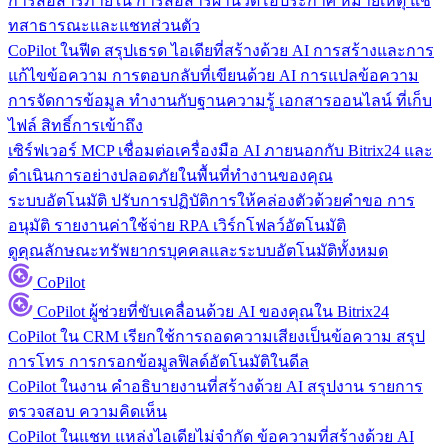
การสื่อสารภายใน
การสื่อสารผ่านวิดีโอประกาศ หมายเหตุ แช
ทสาธารณะและแชทส่วนตัว
CoPilot ในฟีด
สรุปเธรด ไอเดียที่สร้างด้วย AI การสร้างและการ
แก้ไขข้อความ การตอบกลับที่เขียนด้วย AI การแปลข้อความ
การจัดการข้อมูล
ทำงานกับฐานความรู้ เอกสารออนไลน์ ที่เก็บ
ไฟล์ สิทธิ์การเข้าถึง
เซิร์ฟเวอร์ MCP
เชื่อมต่อเครื่องมือ AI ภายนอกกับ Bitrix24 และ
ดำเนินการอย่างปลอดภัยในพื้นที่ทำงานของคุณ
ระบบอัตโนมัติ
ปรับการปฏิบัติการให้คล่องตัวด้วยคำขอ การ
อนุมัติ รายงานค่าใช้จ่าย RPA เวิร์กโฟลว์อัตโนมัติ
ดูคุณลักษณะทรัพยากรบุคคลและระบบอัตโนมัติทั้งหมด
CoPilot
CoPilot
ผู้ช่วยที่ขับเคลื่อนด้วย AI ของคุณใน Bitrix24
CoPilot ใน CRM
เรียกใช้การถอดความเสียงเป็นข้อความ สรุป
การโทร การกรอกข้อมูลฟิลด์อัตโนมัติในดีล
CoPilot ในงาน
คำอธิบายงานที่สร้างด้วย AI สรุปงาน รายการ
ตรวจสอบ ความคิดเห็น
CoPilot ในแชท
แหล่งไอเดียไม่จำกัด ข้อความที่สร้างด้วย AI