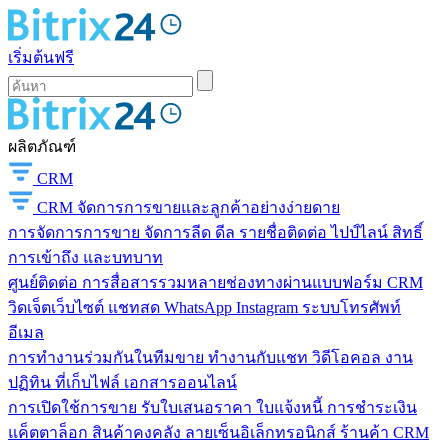
เริ่มต้นฟรี
ผลิตภัณฑ์
CRM
CRM
จัดการการขายและลูกค้าอย่างง่ายดาย
การจัดการการขาย
จัดการลีด ดีล รายชื่อติดต่อ ไปป์ไลน์ สิทธิ์
การเข้าถึง และบทบาท
ศูนย์ติดต่อ
การสื่อสารรวมหลายช่องทางผ่านแบบฟอร์ม CRM
วิดเจ็ตเว็บไซต์ แชทสด WhatsApp Instagram ระบบโทรศัพท์
อีเมล
การทำงานร่วมกันในทีมขาย
ทำงานกับแชท วิดีโอคอล งาน
ปฏิทิน ที่เก็บไฟล์ เอกสารออนไลน์
การเปิดใช้การขาย
รับใบเสนอราคา ใบแจ้งหนี้ การชำระเงิน
แค็ตตาล็อก สินค้าคงคลัง ลายเซ็นอิเล็กทรอนิกส์ ร้านค้า CRM