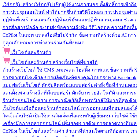
เวิร์กกรุ๊ป
สร้างเวิร์กกรุ๊ป เชิญผู้ใช้งานภายนอก ตั้งสิทธิ์การเ
การประชุมออนไลน์
ทำได้มากขึ้นด้วยวิดีโอคอล การประชุมผ่าน
ปฏิทินที่แชร์
วางแผนกับปฏิทินบริษัทและปฏิทินส่วนบุคคล ช่วงเ
การสื่อสารมือถือ
ระบบส่งข้อความถึงทีม วิดีโอคอล ความคิดเห็น ป
CoPilot ในแชท
แหล่งไอเดียไม่จำกัด ข้อความที่สร้างด้วย AI ก
ดูคุณลักษณะการทำงานร่วมกันทั้งหมด
เว็บไซต์และร้านค้า
เว็บไซต์และร้านค้า
สร้างเว็บไซต์ที่ขายได้
ตัวสร้างเว็บไซต์
ใช้ CMS เทมเพลต โฮสติ้ง ภาพและข้อความที่สร้า
การขายบนโซเชียล
ขายผลิตภัณฑ์ของคุณโดยตรงทาง Facebook, I
แบบฟอร์มเว็บไซต์
ดักจับลีดพร้อมแบบฟอร์มคำสั่งซื้อที่กำหนดเ
แลนดิ้งเพจ
สร้างลีดที่มีแบบฟอร์มดักจับ กรวยอัตโนมัติ และการผ
ร้านค้าออนไลน์
ขยายการพาณิชย์อิเล็กทรอนิกส์ให้มากที่สุด ด
เว็บไซต์บนมือถือและร้านค้าออนไลน์
การออกแบบที่ตอบสนองได้ด
วิดเจ็ตเว็บไซต์
เปิดใช้งานวิดเจ็ตเพื่อแชทกับผู้เยี่ยมชมเว็บไซ
เครื่องมือการตลาดออนไลน์
เพิ่มยอดขายด้วยการตลาดทางอีเมล
CoPilot ในเว็บไซต์และร้านค้า
สำเนาที่น่าสนใจตามที่ต้องการ ภ