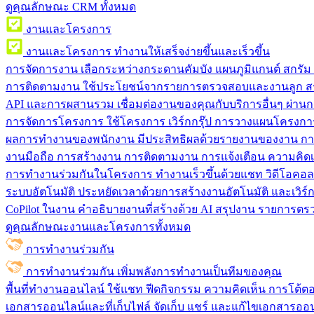
ดูคุณลักษณะ CRM ทั้งหมด
งานและโครงการ
งานและโครงการ
ทำงานให้เสร็จง่ายขึ้นและเร็วขึ้น
การจัดการงาน
เลือกระหว่างกระดานคัมบัง แผนภูมิแกนต์ สกรั
การติดตามงาน
ใช้ประโยชน์จากรายการตรวจสอบและงานลูก สร
API และการผสานรวม
เชื่อมต่องานของคุณกับบริการอื่นๆ ผ่าน
การจัดการโครงการ
ใช้โครงการ เวิร์กกรุ๊ป การวางแผนโครงการ
ผลการทำงานของพนักงาน
มีประสิทธิผลด้วยรายงานของงาน กา
งานมือถือ
การสร้างงาน การติดตามงาน การแจ้งเตือน ความคิดเ
การทำงานร่วมกันในโครงการ
ทํางานเร็วขึ้นด้วยแชท วิดีโอคอ
ระบบอัตโนมัติ
ประหยัดเวลาด้วยการสร้างงานอัตโนมัติ และเวิร์ก
CoPilot ในงาน
คำอธิบายงานที่สร้างด้วย AI สรุปงาน รายการต
ดูคุณลักษณะงานและโครงการทั้งหมด
การทำงานร่วมกัน
การทำงานร่วมกัน
เพิ่มพลังการทำงานเป็นทีมของคุณ
พื้นที่ทำงานออนไลน์
ใช้แชท ฟีดกิจกรรม ความคิดเห็น การโต้ตอบ 
เอกสารออนไลน์และที่เก็บไฟล์
จัดเก็บ แชร์ และแก้ไขเอกสารออน