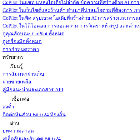
CoPilot ในแชท
แหล่งไอเดียไม่จำกัด ข้อความที่สร้างด้วย AI ก
CoPilot ในเว็บไซต์และร้านค้า
สำเนาที่น่าสนใจตามที่ต้องการ ภ
CoPilot ในฟีด
สรุปเธรด ไอเดียที่สร้างด้วย AI การสร้างและการ
CoPilot ในวิดีโอคอล
การถอดความ การวิเคราะห์ สรุป และคำแนะ
ดูคุณลักษณะ CoPilot ทั้งหมด
ดูเครื่องมือทั้งหมด
การกำหนดราคา
ทรัพยากร
เรียนรู้
การสัมมนาผ่านเว็บ
ฝ่ายช่วยเหลือ
คู่มือแนะนำและเอกสาร API
เชื่อมต่อ
ส่งตั๋ว
ติดต่อหุ้นส่วน Bitrix24 ท้องถิ่น
อ่าน
บทความล่าสุด
เคล็ดลับและอัปเดต Bitrix24