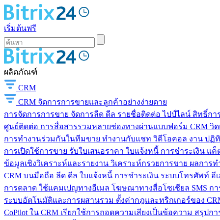
เริ่มต้นฟรี
ผลิตภัณฑ์
CRM
CRM
จัดการการขายและลูกค้าอย่างง่ายดาย
การจัดการการขาย
จัดการลีด ดีล รายชื่อติดต่อ ไปป์ไลน์ สิทธิ์
ศูนย์ติดต่อ
การสื่อสารรวมหลายช่องทางผ่านแบบฟอร์ม CRM วิดเจ็
การทำงานร่วมกันในทีมขาย
ทำงานกับแชท วิดีโอคอล งาน ปฏิทิ
การเปิดใช้การขาย
รับใบเสนอราคา ใบแจ้งหนี้ การชำระเงิน แค็ต
ข้อมูลเชิงวิเคราะห์และรายงาน
วิเคราะห์กรวยการขาย ผลการท
CRM บนมือถือ
ลีด ดีล ใบแจ้งหนี้ การชำระเงิน ระบบโทรศัพท์ อี
การตลาด
ใช้แคมเปญทางอีเมล โฆษณาทางสื่อโซเชียล SMS การ
ระบบอัตโนมัติและการผสานรวม
ตั้งค่ากฎและทริกเกอร์ของ CRM
CoPilot ใน CRM
เรียกใช้การถอดความเสียงเป็นข้อความ สรุปการ