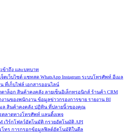
การเข้าถึง และบทบาท
ตเว็บไซต์ แชทสด WhatsApp Instagram ระบบโทรศัพท์ อีเมล
น ที่เก็บไฟล์ เอกสารออนไลน์
ตาล็อก สินค้าคงคลัง ลายเซ็นอิเล็กทรอนิกส์ ร้านค้า CRM
ำงานของพนักงาน ข้อมูลข่าวกรองการขาย รายงาน BI
เมล สินค้าคงคลัง ปฏิทิน ที่ปลายนิ้วของคุณ
ตลาดทางโทรศัพท์ แลนดิ้งเพจ
 เวิร์กโฟลว์อัตโนมัติ กรวยอัตโนมัติ API
โทร การกรอกข้อมูลฟิลด์อัตโนมัติในดีล