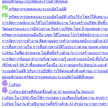
ดูคุณลักษณะเว็บไซต์และร้านค้าทั้งหมด
ทรัพยากรบุคคลและระบบอัตโนมัติ
ทรัพยากรบุคคลและระบบอัตโนมัติ
ปรับเวิร์กโฟลว์ให้เหมา
การจัดการพนักงาน
ใช้โปรไฟล์พนักงาน โครงสร้างบริษัท สิทธิ์กา
วัฒนธรรมและการมีส่วนร่วม
รับข่าวบริษัท โพล ป้ายแสดงความ
ทรัพยากรบุคคลบนมือถือ
แชท วิดีโอคอล โปรไฟล์พนักงาน การอน
การจัดการการทำงาน
ติดตามผลการทำงานของพนักงานด้วย KPI
การสื่อสารภายใน
การสื่อสารผ่านวิดีโอประกาศ หมายเหตุ แ
CoPilot ในฟีด
สรุปเธรด ไอเดียที่สร้างด้วย AI การสร้างและการ
การจัดการข้อมูล
ทำงานกับฐานความรู้ เอกสารออนไลน์ ที่เก็บไฟล์
เซิร์ฟเวอร์ MCP
เชื่อมต่อเครื่องมือ AI ภายนอกกับ Bitrix24 แล
ระบบอัตโนมัติ
ปรับการปฏิบัติการให้คล่องตัวด้วยคำขอ การอนุมัต
ดูคุณลักษณะทรัพยากรบุคคลและระบบอัตโนมัติทั้งหมด
CoPilot
CoPilot
ผู้ช่วยที่ขับเคลื่อนด้วย AI ของคุณใน Bitrix24
CoPilot ใน CRM
เรียกใช้การถอดความเสียงเป็นข้อความ สรุปการ
CoPilot ในงาน
คำอธิบายงานที่สร้างด้วย AI สรุปงาน รายการต