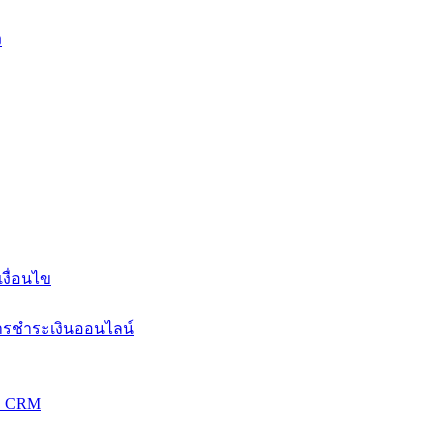
ง
งื่อนไข
การชำระเงินออนไลน์
วม CRM