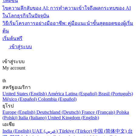
ให้ดีขึ้น
ไขความลึกลับของ AI: การทำความเข้าใจถึงผลกระทบของ AI
ในโลกธุรกิจในปัจจุบัน
วิธีเริ่มโครงการอย่างมืออาชีพ: คู่มือแนะนำขั้นสุดยอดของผู้เริ่ม
ต้น
เริ่มต้นฟรี
เข้าสู่ระบบ
เข้าสู่ระบบ
My account
th
สหรัฐอเมริกา
United States (English)
América Latina (Español)
Brasil (Português)
México (Español)
Colombia (Español)
ยุโรป
Europe (English)
Deutschland (Deutsch)
France (Français)
Polska
(Polski)
Italia (Italiano)
United Kingdom (English)
เอเชีย
India (English)
UAE (عربي)
Türkiye (Türkçe)
中国 (简体中文)
台