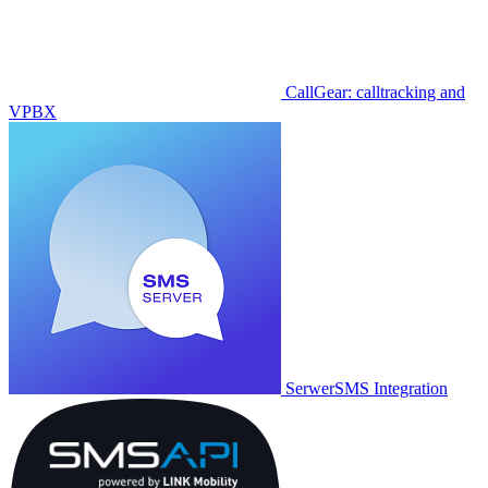
CallGear: calltracking and
VPBX
SerwerSMS Integration