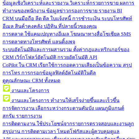
ข้อมูลเชิงวิเคราะห์และรายงาน
วิเคราะห์กรวยการขาย ผลการ
ทำงานของพนักงาน ข้อมูลข่าวกรองการขาย รายงาน BI
CRM บนมือถือ
ลีด ดีล ใบแจ้งหนี้ การชำระเงิน ระบบโทรศัพท์
อีเมล สินค้าคงคลัง ปฏิทิน ที่ปลายนิ้วของคุณ
การตลาด
ใช้แคมเปญทางอีเมล โฆษณาทางสื่อโซเชียล SMS
การตลาดทางโทรศัพท์ แลนดิ้งเพจ
ระบบอัตโนมัติและการผสานรวม
ตั้งค่ากฎและทริกเกอร์ของ
CRM เวิร์กโฟลว์อัตโนมัติ กรวยอัตโนมัติ API
CoPilot ใน CRM
เรียกใช้การถอดความเสียงเป็นข้อความ สรุป
การโทร การกรอกข้อมูลฟิลด์อัตโนมัติในดีล
ดูคุณลักษณะ CRM ทั้งหมด
งานและโครงการ
งานและโครงการ
ทำงานให้เสร็จง่ายขึ้นและเร็วขึ้น
การจัดการงาน
เลือกระหว่างกระดานคัมบัง แผนภูมิแกนต์
สกรัม รายการงาน
การติดตามงาน
ใช้ประโยชน์จากรายการตรวจสอบและงานลูก
สรุปงาน การติดตามเวลา โหมดโฟกัสและผู้ควบคุมดูแล