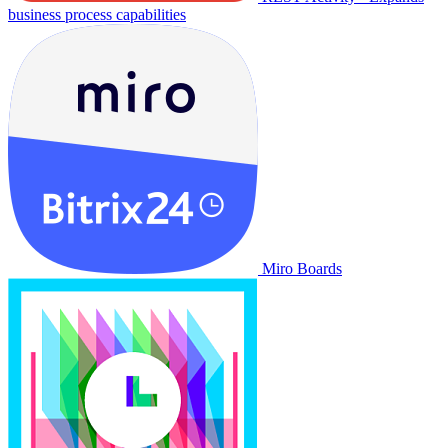
business process capabilities
Miro Boards