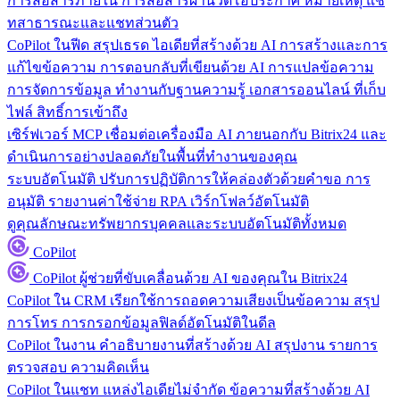
การสื่อสารภายใน
การสื่อสารผ่านวิดีโอประกาศ หมายเหตุ แช
ทสาธารณะและแชทส่วนตัว
CoPilot ในฟีด
สรุปเธรด ไอเดียที่สร้างด้วย AI การสร้างและการ
แก้ไขข้อความ การตอบกลับที่เขียนด้วย AI การแปลข้อความ
การจัดการข้อมูล
ทำงานกับฐานความรู้ เอกสารออนไลน์ ที่เก็บ
ไฟล์ สิทธิ์การเข้าถึง
เซิร์ฟเวอร์ MCP
เชื่อมต่อเครื่องมือ AI ภายนอกกับ Bitrix24 และ
ดำเนินการอย่างปลอดภัยในพื้นที่ทำงานของคุณ
ระบบอัตโนมัติ
ปรับการปฏิบัติการให้คล่องตัวด้วยคำขอ การ
อนุมัติ รายงานค่าใช้จ่าย RPA เวิร์กโฟลว์อัตโนมัติ
ดูคุณลักษณะทรัพยากรบุคคลและระบบอัตโนมัติทั้งหมด
CoPilot
CoPilot
ผู้ช่วยที่ขับเคลื่อนด้วย AI ของคุณใน Bitrix24
CoPilot ใน CRM
เรียกใช้การถอดความเสียงเป็นข้อความ สรุป
การโทร การกรอกข้อมูลฟิลด์อัตโนมัติในดีล
CoPilot ในงาน
คำอธิบายงานที่สร้างด้วย AI สรุปงาน รายการ
ตรวจสอบ ความคิดเห็น
CoPilot ในแชท
แหล่งไอเดียไม่จำกัด ข้อความที่สร้างด้วย AI