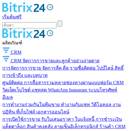
เริ่มต้นฟรี
ผลิตภัณฑ์
CRM
CRM
จัดการการขายและลูกค้าอย่างง่ายดาย
การจัดการการขาย
จัดการลีด ดีล รายชื่อติดต่อ ไปป์ไลน์ สิทธิ์
การเข้าถึง และบทบาท
ศูนย์ติดต่อ
การสื่อสารรวมหลายช่องทางผ่านแบบฟอร์ม CRM
วิดเจ็ตเว็บไซต์ แชทสด WhatsApp Instagram ระบบโทรศัพท์
อีเมล
การทำงานร่วมกันในทีมขาย
ทำงานกับแชท วิดีโอคอล งาน
ปฏิทิน ที่เก็บไฟล์ เอกสารออนไลน์
การเปิดใช้การขาย
รับใบเสนอราคา ใบแจ้งหนี้ การชำระเงิน
แค็ตตาล็อก สินค้าคงคลัง ลายเซ็นอิเล็กทรอนิกส์ ร้านค้า CRM