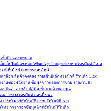
การเข้าถึง และบทบาท
ตเว็บไซต์ แชทสด WhatsApp Instagram ระบบโทรศัพท์ อีเมล
น ที่เก็บไฟล์ เอกสารออนไลน์
ตาล็อก สินค้าคงคลัง ลายเซ็นอิเล็กทรอนิกส์ ร้านค้า CRM
ำงานของพนักงาน ข้อมูลข่าวกรองการขาย รายงาน BI
เมล สินค้าคงคลัง ปฏิทิน ที่ปลายนิ้วของคุณ
ตลาดทางโทรศัพท์ แลนดิ้งเพจ
 เวิร์กโฟลว์อัตโนมัติ กรวยอัตโนมัติ API
โทร การกรอกข้อมูลฟิลด์อัตโนมัติในดีล