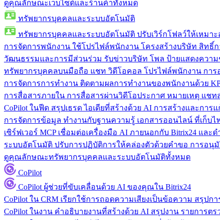
ดูคุณลักษณะเว็บไซต์และร้านค้าทั้งหมด
ทรัพยากรบุคคลและระบบอัตโนมัติ
ทรัพยากรบุคคลและระบบอัตโนมัติ
ปรับเวิร์กโฟลว์ให้เหมา
การจัดการพนักงาน
ใช้โปรไฟล์พนักงาน โครงสร้างบริษัท สิทธิ์กา
วัฒนธรรมและการมีส่วนร่วม
รับข่าวบริษัท โพล ป้ายแสดงความ
ทรัพยากรบุคคลบนมือถือ
แชท วิดีโอคอล โปรไฟล์พนักงาน การอน
การจัดการการทำงาน
ติดตามผลการทำงานของพนักงานด้วย KPI
การสื่อสารภายใน
การสื่อสารผ่านวิดีโอประกาศ หมายเหตุ แ
CoPilot ในฟีด
สรุปเธรด ไอเดียที่สร้างด้วย AI การสร้างและการ
การจัดการข้อมูล
ทำงานกับฐานความรู้ เอกสารออนไลน์ ที่เก็บไฟล์
เซิร์ฟเวอร์ MCP
เชื่อมต่อเครื่องมือ AI ภายนอกกับ Bitrix24 แล
ระบบอัตโนมัติ
ปรับการปฏิบัติการให้คล่องตัวด้วยคำขอ การอนุมัต
ดูคุณลักษณะทรัพยากรบุคคลและระบบอัตโนมัติทั้งหมด
CoPilot
CoPilot
ผู้ช่วยที่ขับเคลื่อนด้วย AI ของคุณใน Bitrix24
CoPilot ใน CRM
เรียกใช้การถอดความเสียงเป็นข้อความ สรุปการ
CoPilot ในงาน
คำอธิบายงานที่สร้างด้วย AI สรุปงาน รายการต