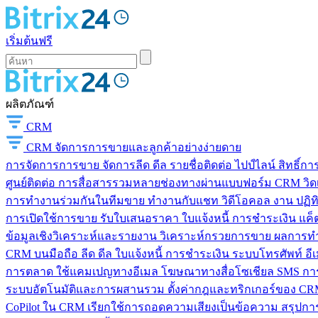
เริ่มต้นฟรี
ผลิตภัณฑ์
CRM
CRM
จัดการการขายและลูกค้าอย่างง่ายดาย
การจัดการการขาย
จัดการลีด ดีล รายชื่อติดต่อ ไปป์ไลน์ สิทธิ์
ศูนย์ติดต่อ
การสื่อสารรวมหลายช่องทางผ่านแบบฟอร์ม CRM วิดเจ็
การทำงานร่วมกันในทีมขาย
ทำงานกับแชท วิดีโอคอล งาน ปฏิทิ
การเปิดใช้การขาย
รับใบเสนอราคา ใบแจ้งหนี้ การชำระเงิน แค็ต
ข้อมูลเชิงวิเคราะห์และรายงาน
วิเคราะห์กรวยการขาย ผลการท
CRM บนมือถือ
ลีด ดีล ใบแจ้งหนี้ การชำระเงิน ระบบโทรศัพท์ อี
การตลาด
ใช้แคมเปญทางอีเมล โฆษณาทางสื่อโซเชียล SMS การ
ระบบอัตโนมัติและการผสานรวม
ตั้งค่ากฎและทริกเกอร์ของ CRM
CoPilot ใน CRM
เรียกใช้การถอดความเสียงเป็นข้อความ สรุปการ