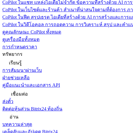
CoPilot ในแชท
แหล่งไอเดียไม่จำกัด ข้อความที่สร้างด้วย AI ก
CoPilot ในเว็บไซต์และร้านค้า
สำเนาที่น่าสนใจตามที่ต้องการ ภ
CoPilot ในฟีด
สรุปเธรด ไอเดียที่สร้างด้วย AI การสร้างและการ
CoPilot ในวิดีโอคอล
การถอดความ การวิเคราะห์ สรุป และคำแนะ
ดูคุณลักษณะ CoPilot ทั้งหมด
ดูเครื่องมือทั้งหมด
การกำหนดราคา
ทรัพยากร
เรียนรู้
การสัมมนาผ่านเว็บ
ฝ่ายช่วยเหลือ
คู่มือแนะนำและเอกสาร API
เชื่อมต่อ
ส่งตั๋ว
ติดต่อหุ้นส่วน Bitrix24 ท้องถิ่น
อ่าน
บทความล่าสุด
เคล็ดลับและอัปเดต Bitrix24