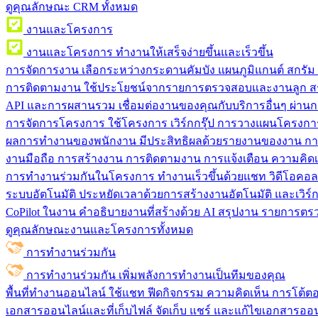
ดูคุณลักษณะ CRM ทั้งหมด
งานและโครงการ
งานและโครงการ
ทำงานให้เสร็จง่ายขึ้นและเร็วขึ้น
การจัดการงาน
เลือกระหว่างกระดานคัมบัง แผนภูมิแกนต์ สกรั
การติดตามงาน
ใช้ประโยชน์จากรายการตรวจสอบและงานลูก สร
API และการผสานรวม
เชื่อมต่องานของคุณกับบริการอื่นๆ ผ่าน
การจัดการโครงการ
ใช้โครงการ เวิร์กกรุ๊ป การวางแผนโครงการ
ผลการทำงานของพนักงาน
มีประสิทธิผลด้วยรายงานของงาน กา
งานมือถือ
การสร้างงาน การติดตามงาน การแจ้งเตือน ความคิดเ
การทำงานร่วมกันในโครงการ
ทํางานเร็วขึ้นด้วยแชท วิดีโอคอ
ระบบอัตโนมัติ
ประหยัดเวลาด้วยการสร้างงานอัตโนมัติ และเวิร์ก
CoPilot ในงาน
คำอธิบายงานที่สร้างด้วย AI สรุปงาน รายการต
ดูคุณลักษณะงานและโครงการทั้งหมด
การทำงานร่วมกัน
การทำงานร่วมกัน
เพิ่มพลังการทำงานเป็นทีมของคุณ
พื้นที่ทำงานออนไลน์
ใช้แชท ฟีดกิจกรรม ความคิดเห็น การโต้ตอบ 
เอกสารออนไลน์และที่เก็บไฟล์
จัดเก็บ แชร์ และแก้ไขเอกสารออน