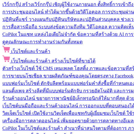
เวิร์กกรุ๊ป
สร้างเวิร์กกรุ๊ป เชิญผู้ใช้งานภายนอก ตั้งสิทธิ์การเ
การประชุมออนไลน์
ทำได้มากขึ้นด้วยวิดีโอคอล การประชุมผ่าน
ปฏิทินที่แชร์
วางแผนกับปฏิทินบริษัทและปฏิทินส่วนบุคคล ช่วงเ
การสื่อสารมือถือ
ระบบส่งข้อความถึงทีม วิดีโอคอล ความคิดเห็น ป
CoPilot ในแชท
แหล่งไอเดียไม่จำกัด ข้อความที่สร้างด้วย AI ก
ดูคุณลักษณะการทำงานร่วมกันทั้งหมด
เว็บไซต์และร้านค้า
เว็บไซต์และร้านค้า
สร้างเว็บไซต์ที่ขายได้
ตัวสร้างเว็บไซต์
ใช้ CMS เทมเพลต โฮสติ้ง ภาพและข้อความที่สร้า
การขายบนโซเชียล
ขายผลิตภัณฑ์ของคุณโดยตรงทาง Facebook, I
แบบฟอร์มเว็บไซต์
ดักจับลีดพร้อมแบบฟอร์มคำสั่งซื้อที่กำหนดเ
แลนดิ้งเพจ
สร้างลีดที่มีแบบฟอร์มดักจับ กรวยอัตโนมัติ และการผ
ร้านค้าออนไลน์
ขยายการพาณิชย์อิเล็กทรอนิกส์ให้มากที่สุด ด
เว็บไซต์บนมือถือและร้านค้าออนไลน์
การออกแบบที่ตอบสนองได้ด
วิดเจ็ตเว็บไซต์
เปิดใช้งานวิดเจ็ตเพื่อแชทกับผู้เยี่ยมชมเว็บไซ
เครื่องมือการตลาดออนไลน์
เพิ่มยอดขายด้วยการตลาดทางอีเมล
CoPilot ในเว็บไซต์และร้านค้า
สำเนาที่น่าสนใจตามที่ต้องการ ภ