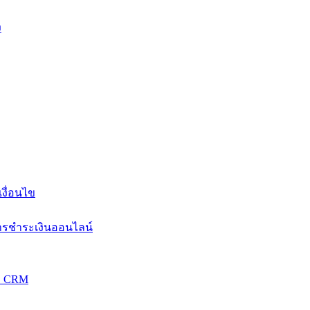
ง
งื่อนไข
การชำระเงินออนไลน์
วม CRM