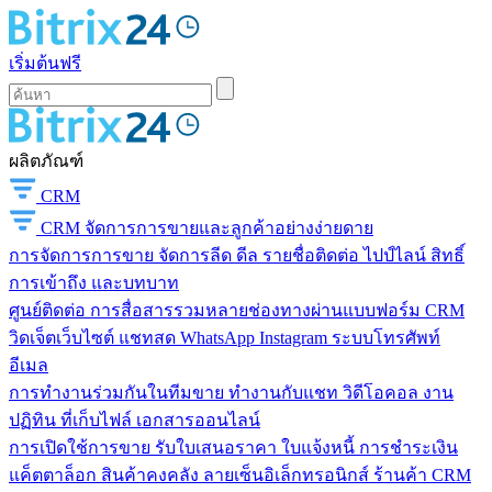
เริ่มต้นฟรี
ผลิตภัณฑ์
CRM
CRM
จัดการการขายและลูกค้าอย่างง่ายดาย
การจัดการการขาย
จัดการลีด ดีล รายชื่อติดต่อ ไปป์ไลน์ สิทธิ์
การเข้าถึง และบทบาท
ศูนย์ติดต่อ
การสื่อสารรวมหลายช่องทางผ่านแบบฟอร์ม CRM
วิดเจ็ตเว็บไซต์ แชทสด WhatsApp Instagram ระบบโทรศัพท์
อีเมล
การทำงานร่วมกันในทีมขาย
ทำงานกับแชท วิดีโอคอล งาน
ปฏิทิน ที่เก็บไฟล์ เอกสารออนไลน์
การเปิดใช้การขาย
รับใบเสนอราคา ใบแจ้งหนี้ การชำระเงิน
แค็ตตาล็อก สินค้าคงคลัง ลายเซ็นอิเล็กทรอนิกส์ ร้านค้า CRM