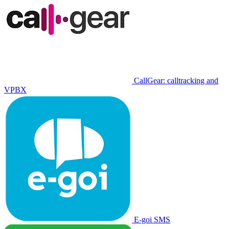
CallGear: calltracking and
VPBX
E-goi SMS