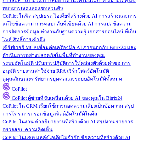
การสื่อสารภายใน
การสื่อสารผ่านวิดีโอประกาศ หมายเหตุ แช
ทสาธารณะและแชทส่วนตัว
CoPilot ในฟีด
สรุปเธรด ไอเดียที่สร้างด้วย AI การสร้างและการ
แก้ไขข้อความ การตอบกลับที่เขียนด้วย AI การแปลข้อความ
การจัดการข้อมูล
ทำงานกับฐานความรู้ เอกสารออนไลน์ ที่เก็บ
ไฟล์ สิทธิ์การเข้าถึง
เซิร์ฟเวอร์ MCP
เชื่อมต่อเครื่องมือ AI ภายนอกกับ Bitrix24 และ
ดำเนินการอย่างปลอดภัยในพื้นที่ทำงานของคุณ
ระบบอัตโนมัติ
ปรับการปฏิบัติการให้คล่องตัวด้วยคำขอ การ
อนุมัติ รายงานค่าใช้จ่าย RPA เวิร์กโฟลว์อัตโนมัติ
ดูคุณลักษณะทรัพยากรบุคคลและระบบอัตโนมัติทั้งหมด
CoPilot
CoPilot
ผู้ช่วยที่ขับเคลื่อนด้วย AI ของคุณใน Bitrix24
CoPilot ใน CRM
เรียกใช้การถอดความเสียงเป็นข้อความ สรุป
การโทร การกรอกข้อมูลฟิลด์อัตโนมัติในดีล
CoPilot ในงาน
คำอธิบายงานที่สร้างด้วย AI สรุปงาน รายการ
ตรวจสอบ ความคิดเห็น
CoPilot ในแชท
แหล่งไอเดียไม่จำกัด ข้อความที่สร้างด้วย AI