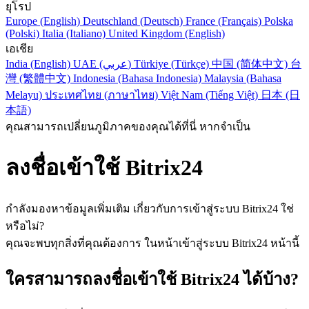
ยุโรป
Europe (English)
Deutschland (Deutsch)
France (Français)
Polska
(Polski)
Italia (Italiano)
United Kingdom (English)
เอเชีย
India (English)
UAE (عربي)
Türkiye (Türkçe)
中国 (简体中文)
台
灣 (繁體中文)
Indonesia (Bahasa Indonesia)
Malaysia (Bahasa
Melayu)
ประเทศไทย (ภาษาไทย)
Việt Nam (Tiếng Việt)
日本 (日
本語)
คุณสามารถเปลี่ยนภูมิภาคของคุณได้ที่นี่ หากจำเป็น
ลงชื่อเข้าใช้ Bitrix24
กำลังมองหาข้อมูลเพิ่มเติม เกี่ยวกับการเข้าสู่ระบบ Bitrix24 ใช่
หรือไม่?
คุณจะพบทุกสิ่งที่คุณต้องการ ในหน้าเข้าสู่ระบบ Bitrix24 หน้านี้
ใครสามารถลงชื่อเข้าใช้ Bitrix24 ได้บ้าง?