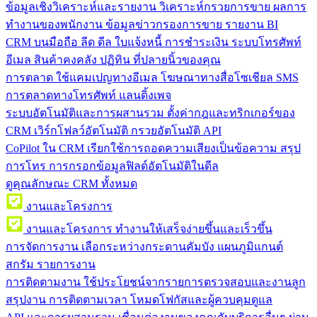
ข้อมูลเชิงวิเคราะห์และรายงาน
วิเคราะห์กรวยการขาย ผลการ
ทำงานของพนักงาน ข้อมูลข่าวกรองการขาย รายงาน BI
CRM บนมือถือ
ลีด ดีล ใบแจ้งหนี้ การชำระเงิน ระบบโทรศัพท์
อีเมล สินค้าคงคลัง ปฏิทิน ที่ปลายนิ้วของคุณ
การตลาด
ใช้แคมเปญทางอีเมล โฆษณาทางสื่อโซเชียล SMS
การตลาดทางโทรศัพท์ แลนดิ้งเพจ
ระบบอัตโนมัติและการผสานรวม
ตั้งค่ากฎและทริกเกอร์ของ
CRM เวิร์กโฟลว์อัตโนมัติ กรวยอัตโนมัติ API
CoPilot ใน CRM
เรียกใช้การถอดความเสียงเป็นข้อความ สรุป
การโทร การกรอกข้อมูลฟิลด์อัตโนมัติในดีล
ดูคุณลักษณะ CRM ทั้งหมด
งานและโครงการ
งานและโครงการ
ทำงานให้เสร็จง่ายขึ้นและเร็วขึ้น
การจัดการงาน
เลือกระหว่างกระดานคัมบัง แผนภูมิแกนต์
สกรัม รายการงาน
การติดตามงาน
ใช้ประโยชน์จากรายการตรวจสอบและงานลูก
สรุปงาน การติดตามเวลา โหมดโฟกัสและผู้ควบคุมดูแล