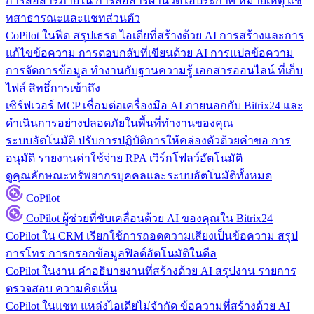
การสื่อสารภายใน
การสื่อสารผ่านวิดีโอประกาศ หมายเหตุ แช
ทสาธารณะและแชทส่วนตัว
CoPilot ในฟีด
สรุปเธรด ไอเดียที่สร้างด้วย AI การสร้างและการ
แก้ไขข้อความ การตอบกลับที่เขียนด้วย AI การแปลข้อความ
การจัดการข้อมูล
ทำงานกับฐานความรู้ เอกสารออนไลน์ ที่เก็บ
ไฟล์ สิทธิ์การเข้าถึง
เซิร์ฟเวอร์ MCP
เชื่อมต่อเครื่องมือ AI ภายนอกกับ Bitrix24 และ
ดำเนินการอย่างปลอดภัยในพื้นที่ทำงานของคุณ
ระบบอัตโนมัติ
ปรับการปฏิบัติการให้คล่องตัวด้วยคำขอ การ
อนุมัติ รายงานค่าใช้จ่าย RPA เวิร์กโฟลว์อัตโนมัติ
ดูคุณลักษณะทรัพยากรบุคคลและระบบอัตโนมัติทั้งหมด
CoPilot
CoPilot
ผู้ช่วยที่ขับเคลื่อนด้วย AI ของคุณใน Bitrix24
CoPilot ใน CRM
เรียกใช้การถอดความเสียงเป็นข้อความ สรุป
การโทร การกรอกข้อมูลฟิลด์อัตโนมัติในดีล
CoPilot ในงาน
คำอธิบายงานที่สร้างด้วย AI สรุปงาน รายการ
ตรวจสอบ ความคิดเห็น
CoPilot ในแชท
แหล่งไอเดียไม่จำกัด ข้อความที่สร้างด้วย AI