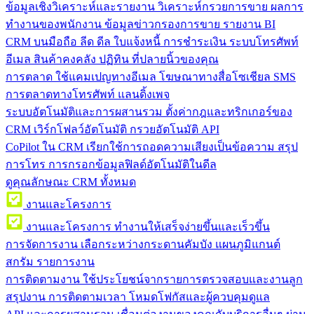
ข้อมูลเชิงวิเคราะห์และรายงาน
วิเคราะห์กรวยการขาย ผลการ
ทำงานของพนักงาน ข้อมูลข่าวกรองการขาย รายงาน BI
CRM บนมือถือ
ลีด ดีล ใบแจ้งหนี้ การชำระเงิน ระบบโทรศัพท์
อีเมล สินค้าคงคลัง ปฏิทิน ที่ปลายนิ้วของคุณ
การตลาด
ใช้แคมเปญทางอีเมล โฆษณาทางสื่อโซเชียล SMS
การตลาดทางโทรศัพท์ แลนดิ้งเพจ
ระบบอัตโนมัติและการผสานรวม
ตั้งค่ากฎและทริกเกอร์ของ
CRM เวิร์กโฟลว์อัตโนมัติ กรวยอัตโนมัติ API
CoPilot ใน CRM
เรียกใช้การถอดความเสียงเป็นข้อความ สรุป
การโทร การกรอกข้อมูลฟิลด์อัตโนมัติในดีล
ดูคุณลักษณะ CRM ทั้งหมด
งานและโครงการ
งานและโครงการ
ทำงานให้เสร็จง่ายขึ้นและเร็วขึ้น
การจัดการงาน
เลือกระหว่างกระดานคัมบัง แผนภูมิแกนต์
สกรัม รายการงาน
การติดตามงาน
ใช้ประโยชน์จากรายการตรวจสอบและงานลูก
สรุปงาน การติดตามเวลา โหมดโฟกัสและผู้ควบคุมดูแล