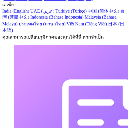
เอเชีย
India (English)
UAE (عربي)
Türkiye (Türkçe)
中国 (简体中文)
台
灣 (繁體中文)
Indonesia (Bahasa Indonesia)
Malaysia (Bahasa
Melayu)
ประเทศไทย (ภาษาไทย)
Việt Nam (Tiếng Việt)
日本 (日
本語)
คุณสามารถเปลี่ยนภูมิภาคของคุณได้ที่นี่ หากจำเป็น