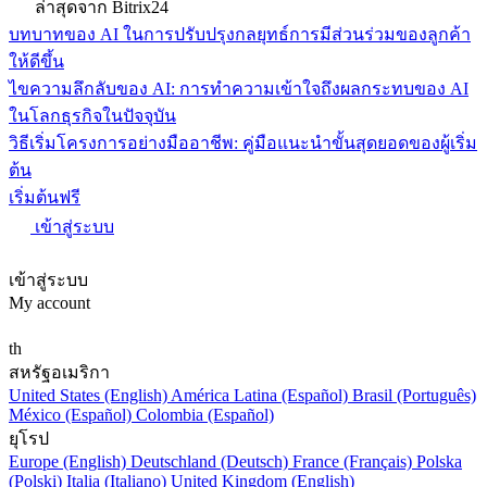
ล่าสุดจาก Bitrix24
บทบาทของ AI ในการปรับปรุงกลยุทธ์การมีส่วนร่วมของลูกค้า
ให้ดีขึ้น
ไขความลึกลับของ AI: การทำความเข้าใจถึงผลกระทบของ AI
ในโลกธุรกิจในปัจจุบัน
วิธีเริ่มโครงการอย่างมืออาชีพ: คู่มือแนะนำขั้นสุดยอดของผู้เริ่ม
ต้น
เริ่มต้นฟรี
เข้าสู่ระบบ
เข้าสู่ระบบ
My account
th
สหรัฐอเมริกา
United States (English)
América Latina (Español)
Brasil (Português)
México (Español)
Colombia (Español)
ยุโรป
Europe (English)
Deutschland (Deutsch)
France (Français)
Polska
(Polski)
Italia (Italiano)
United Kingdom (English)