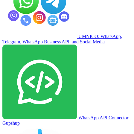
UMNICO: WhatsApp,
Telegram, WhatsApp Business API, and Social Media
WhatsApp API Connector
Gupshup