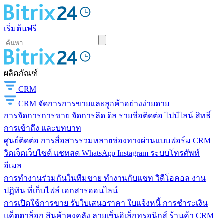
เริ่มต้นฟรี
ผลิตภัณฑ์
CRM
CRM
จัดการการขายและลูกค้าอย่างง่ายดาย
การจัดการการขาย
จัดการลีด ดีล รายชื่อติดต่อ ไปป์ไลน์ สิทธิ์
การเข้าถึง และบทบาท
ศูนย์ติดต่อ
การสื่อสารรวมหลายช่องทางผ่านแบบฟอร์ม CRM
วิดเจ็ตเว็บไซต์ แชทสด WhatsApp Instagram ระบบโทรศัพท์
อีเมล
การทำงานร่วมกันในทีมขาย
ทำงานกับแชท วิดีโอคอล งาน
ปฏิทิน ที่เก็บไฟล์ เอกสารออนไลน์
การเปิดใช้การขาย
รับใบเสนอราคา ใบแจ้งหนี้ การชำระเงิน
แค็ตตาล็อก สินค้าคงคลัง ลายเซ็นอิเล็กทรอนิกส์ ร้านค้า CRM