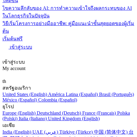
ให้ดีขึ้น
ไขความลึกลับของ AI: การทำความเข้าใจถึงผลกระทบของ AI
ในโลกธุรกิจในปัจจุบัน
วิธีเริ่มโครงการอย่างมืออาชีพ: คู่มือแนะนำขั้นสุดยอดของผู้เริ่ม
ต้น
เริ่มต้นฟรี
เข้าสู่ระบบ
เข้าสู่ระบบ
My account
th
สหรัฐอเมริกา
United States (English)
América Latina (Español)
Brasil (Português)
México (Español)
Colombia (Español)
ยุโรป
Europe (English)
Deutschland (Deutsch)
France (Français)
Polska
(Polski)
Italia (Italiano)
United Kingdom (English)
เอเชีย
India (English)
UAE (عربي)
Türkiye (Türkçe)
中国 (简体中文)
台