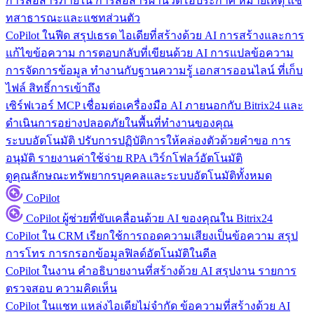
การสื่อสารภายใน
การสื่อสารผ่านวิดีโอประกาศ หมายเหตุ แช
ทสาธารณะและแชทส่วนตัว
CoPilot ในฟีด
สรุปเธรด ไอเดียที่สร้างด้วย AI การสร้างและการ
แก้ไขข้อความ การตอบกลับที่เขียนด้วย AI การแปลข้อความ
การจัดการข้อมูล
ทำงานกับฐานความรู้ เอกสารออนไลน์ ที่เก็บ
ไฟล์ สิทธิ์การเข้าถึง
เซิร์ฟเวอร์ MCP
เชื่อมต่อเครื่องมือ AI ภายนอกกับ Bitrix24 และ
ดำเนินการอย่างปลอดภัยในพื้นที่ทำงานของคุณ
ระบบอัตโนมัติ
ปรับการปฏิบัติการให้คล่องตัวด้วยคำขอ การ
อนุมัติ รายงานค่าใช้จ่าย RPA เวิร์กโฟลว์อัตโนมัติ
ดูคุณลักษณะทรัพยากรบุคคลและระบบอัตโนมัติทั้งหมด
CoPilot
CoPilot
ผู้ช่วยที่ขับเคลื่อนด้วย AI ของคุณใน Bitrix24
CoPilot ใน CRM
เรียกใช้การถอดความเสียงเป็นข้อความ สรุป
การโทร การกรอกข้อมูลฟิลด์อัตโนมัติในดีล
CoPilot ในงาน
คำอธิบายงานที่สร้างด้วย AI สรุปงาน รายการ
ตรวจสอบ ความคิดเห็น
CoPilot ในแชท
แหล่งไอเดียไม่จำกัด ข้อความที่สร้างด้วย AI