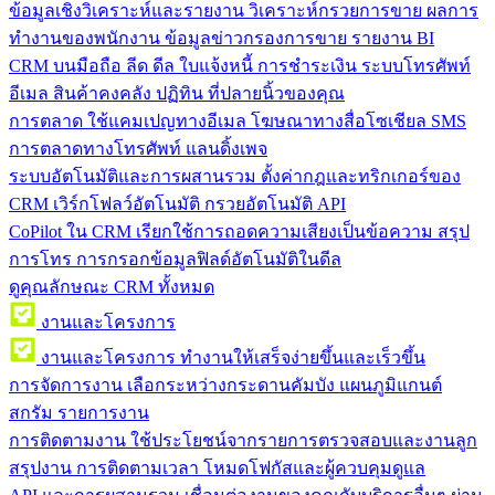
ข้อมูลเชิงวิเคราะห์และรายงาน
วิเคราะห์กรวยการขาย ผลการ
ทำงานของพนักงาน ข้อมูลข่าวกรองการขาย รายงาน BI
CRM บนมือถือ
ลีด ดีล ใบแจ้งหนี้ การชำระเงิน ระบบโทรศัพท์
อีเมล สินค้าคงคลัง ปฏิทิน ที่ปลายนิ้วของคุณ
การตลาด
ใช้แคมเปญทางอีเมล โฆษณาทางสื่อโซเชียล SMS
การตลาดทางโทรศัพท์ แลนดิ้งเพจ
ระบบอัตโนมัติและการผสานรวม
ตั้งค่ากฎและทริกเกอร์ของ
CRM เวิร์กโฟลว์อัตโนมัติ กรวยอัตโนมัติ API
CoPilot ใน CRM
เรียกใช้การถอดความเสียงเป็นข้อความ สรุป
การโทร การกรอกข้อมูลฟิลด์อัตโนมัติในดีล
ดูคุณลักษณะ CRM ทั้งหมด
งานและโครงการ
งานและโครงการ
ทำงานให้เสร็จง่ายขึ้นและเร็วขึ้น
การจัดการงาน
เลือกระหว่างกระดานคัมบัง แผนภูมิแกนต์
สกรัม รายการงาน
การติดตามงาน
ใช้ประโยชน์จากรายการตรวจสอบและงานลูก
สรุปงาน การติดตามเวลา โหมดโฟกัสและผู้ควบคุมดูแล