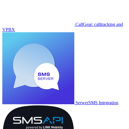
CallGear: calltracking and
VPBX
SerwerSMS Integration