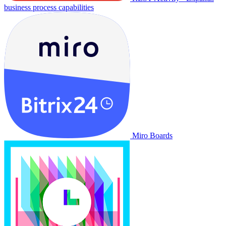
business process capabilities
Miro Boards