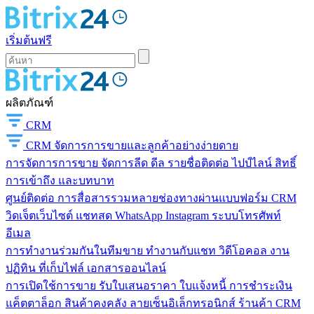
เริ่มต้นฟรี
ผลิตภัณฑ์
CRM
CRM
จัดการการขายและลูกค้าอย่างง่ายดาย
การจัดการการขาย
จัดการลีด ดีล รายชื่อติดต่อ ไปป์ไลน์ สิทธิ์
การเข้าถึง และบทบาท
ศูนย์ติดต่อ
การสื่อสารรวมหลายช่องทางผ่านแบบฟอร์ม CRM
วิดเจ็ตเว็บไซต์ แชทสด WhatsApp Instagram ระบบโทรศัพท์
อีเมล
การทำงานร่วมกันในทีมขาย
ทำงานกับแชท วิดีโอคอล งาน
ปฏิทิน ที่เก็บไฟล์ เอกสารออนไลน์
การเปิดใช้การขาย
รับใบเสนอราคา ใบแจ้งหนี้ การชำระเงิน
แค็ตตาล็อก สินค้าคงคลัง ลายเซ็นอิเล็กทรอนิกส์ ร้านค้า CRM