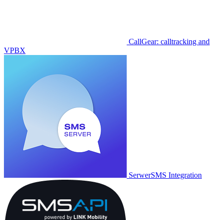
CallGear: calltracking and
VPBX
SerwerSMS Integration