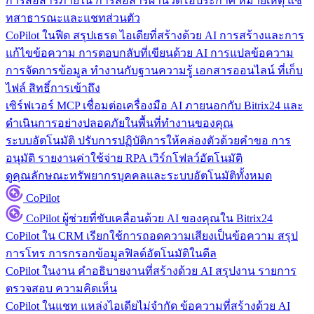
การสื่อสารภายใน
การสื่อสารผ่านวิดีโอประกาศ หมายเหตุ แช
ทสาธารณะและแชทส่วนตัว
CoPilot ในฟีด
สรุปเธรด ไอเดียที่สร้างด้วย AI การสร้างและการ
แก้ไขข้อความ การตอบกลับที่เขียนด้วย AI การแปลข้อความ
การจัดการข้อมูล
ทำงานกับฐานความรู้ เอกสารออนไลน์ ที่เก็บ
ไฟล์ สิทธิ์การเข้าถึง
เซิร์ฟเวอร์ MCP
เชื่อมต่อเครื่องมือ AI ภายนอกกับ Bitrix24 และ
ดำเนินการอย่างปลอดภัยในพื้นที่ทำงานของคุณ
ระบบอัตโนมัติ
ปรับการปฏิบัติการให้คล่องตัวด้วยคำขอ การ
อนุมัติ รายงานค่าใช้จ่าย RPA เวิร์กโฟลว์อัตโนมัติ
ดูคุณลักษณะทรัพยากรบุคคลและระบบอัตโนมัติทั้งหมด
CoPilot
CoPilot
ผู้ช่วยที่ขับเคลื่อนด้วย AI ของคุณใน Bitrix24
CoPilot ใน CRM
เรียกใช้การถอดความเสียงเป็นข้อความ สรุป
การโทร การกรอกข้อมูลฟิลด์อัตโนมัติในดีล
CoPilot ในงาน
คำอธิบายงานที่สร้างด้วย AI สรุปงาน รายการ
ตรวจสอบ ความคิดเห็น
CoPilot ในแชท
แหล่งไอเดียไม่จำกัด ข้อความที่สร้างด้วย AI