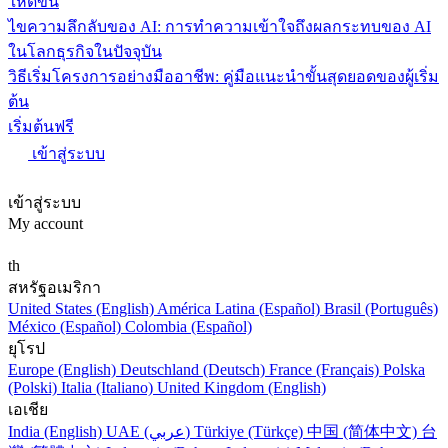
ให้ดีขึ้น
ไขความลึกลับของ AI: การทำความเข้าใจถึงผลกระทบของ AI
ในโลกธุรกิจในปัจจุบัน
วิธีเริ่มโครงการอย่างมืออาชีพ: คู่มือแนะนำขั้นสุดยอดของผู้เริ่ม
ต้น
เริ่มต้นฟรี
เข้าสู่ระบบ
เข้าสู่ระบบ
My account
th
สหรัฐอเมริกา
United States (English)
América Latina (Español)
Brasil (Português)
México (Español)
Colombia (Español)
ยุโรป
Europe (English)
Deutschland (Deutsch)
France (Français)
Polska
(Polski)
Italia (Italiano)
United Kingdom (English)
เอเชีย
India (English)
UAE (عربي)
Türkiye (Türkçe)
中国 (简体中文)
台