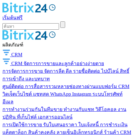
เริ่มต้นฟรี
ผลิตภัณฑ์
CRM
CRM
จัดการการขายและลูกค้าอย่างง่ายดาย
การจัดการการขาย
จัดการลีด ดีล รายชื่อติดต่อ ไปป์ไลน์ สิทธิ์
การเข้าถึง และบทบาท
ศูนย์ติดต่อ
การสื่อสารรวมหลายช่องทางผ่านแบบฟอร์ม CRM
วิดเจ็ตเว็บไซต์ แชทสด WhatsApp Instagram ระบบโทรศัพท์
อีเมล
การทำงานร่วมกันในทีมขาย
ทำงานกับแชท วิดีโอคอล งาน
ปฏิทิน ที่เก็บไฟล์ เอกสารออนไลน์
การเปิดใช้การขาย
รับใบเสนอราคา ใบแจ้งหนี้ การชำระเงิน
แค็ตตาล็อก สินค้าคงคลัง ลายเซ็นอิเล็กทรอนิกส์ ร้านค้า CRM