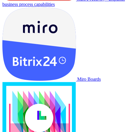
business process capabilities
Miro Boards