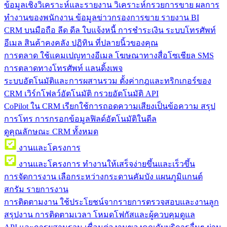
ข้อมูลเชิงวิเคราะห์และรายงาน
วิเคราะห์กรวยการขาย ผลการ
ทำงานของพนักงาน ข้อมูลข่าวกรองการขาย รายงาน BI
CRM บนมือถือ
ลีด ดีล ใบแจ้งหนี้ การชำระเงิน ระบบโทรศัพท์
อีเมล สินค้าคงคลัง ปฏิทิน ที่ปลายนิ้วของคุณ
การตลาด
ใช้แคมเปญทางอีเมล โฆษณาทางสื่อโซเชียล SMS
การตลาดทางโทรศัพท์ แลนดิ้งเพจ
ระบบอัตโนมัติและการผสานรวม
ตั้งค่ากฎและทริกเกอร์ของ
CRM เวิร์กโฟลว์อัตโนมัติ กรวยอัตโนมัติ API
CoPilot ใน CRM
เรียกใช้การถอดความเสียงเป็นข้อความ สรุป
การโทร การกรอกข้อมูลฟิลด์อัตโนมัติในดีล
ดูคุณลักษณะ CRM ทั้งหมด
งานและโครงการ
งานและโครงการ
ทำงานให้เสร็จง่ายขึ้นและเร็วขึ้น
การจัดการงาน
เลือกระหว่างกระดานคัมบัง แผนภูมิแกนต์
สกรัม รายการงาน
การติดตามงาน
ใช้ประโยชน์จากรายการตรวจสอบและงานลูก
สรุปงาน การติดตามเวลา โหมดโฟกัสและผู้ควบคุมดูแล