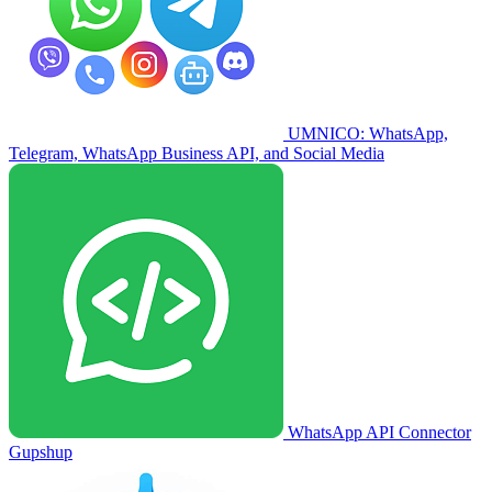
UMNICO: WhatsApp,
Telegram, WhatsApp Business API, and Social Media
WhatsApp API Connector
Gupshup