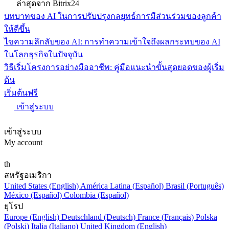
ล่าสุดจาก Bitrix24
บทบาทของ AI ในการปรับปรุงกลยุทธ์การมีส่วนร่วมของลูกค้า
ให้ดีขึ้น
ไขความลึกลับของ AI: การทำความเข้าใจถึงผลกระทบของ AI
ในโลกธุรกิจในปัจจุบัน
วิธีเริ่มโครงการอย่างมืออาชีพ: คู่มือแนะนำขั้นสุดยอดของผู้เริ่ม
ต้น
เริ่มต้นฟรี
เข้าสู่ระบบ
เข้าสู่ระบบ
My account
th
สหรัฐอเมริกา
United States (English)
América Latina (Español)
Brasil (Português)
México (Español)
Colombia (Español)
ยุโรป
Europe (English)
Deutschland (Deutsch)
France (Français)
Polska
(Polski)
Italia (Italiano)
United Kingdom (English)