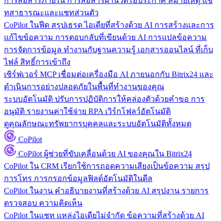
การสื่อสารภายใน
การสื่อสารผ่านวิดีโอประกาศ หมายเหตุ แช
ทสาธารณะและแชทส่วนตัว
CoPilot ในฟีด
สรุปเธรด ไอเดียที่สร้างด้วย AI การสร้างและการ
แก้ไขข้อความ การตอบกลับที่เขียนด้วย AI การแปลข้อความ
การจัดการข้อมูล
ทำงานกับฐานความรู้ เอกสารออนไลน์ ที่เก็บ
ไฟล์ สิทธิ์การเข้าถึง
เซิร์ฟเวอร์ MCP
เชื่อมต่อเครื่องมือ AI ภายนอกกับ Bitrix24 และ
ดำเนินการอย่างปลอดภัยในพื้นที่ทำงานของคุณ
ระบบอัตโนมัติ
ปรับการปฏิบัติการให้คล่องตัวด้วยคำขอ การ
อนุมัติ รายงานค่าใช้จ่าย RPA เวิร์กโฟลว์อัตโนมัติ
ดูคุณลักษณะทรัพยากรบุคคลและระบบอัตโนมัติทั้งหมด
CoPilot
CoPilot
ผู้ช่วยที่ขับเคลื่อนด้วย AI ของคุณใน Bitrix24
CoPilot ใน CRM
เรียกใช้การถอดความเสียงเป็นข้อความ สรุป
การโทร การกรอกข้อมูลฟิลด์อัตโนมัติในดีล
CoPilot ในงาน
คำอธิบายงานที่สร้างด้วย AI สรุปงาน รายการ
ตรวจสอบ ความคิดเห็น
CoPilot ในแชท
แหล่งไอเดียไม่จำกัด ข้อความที่สร้างด้วย AI