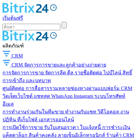
เริ่มต้นฟรี
ผลิตภัณฑ์
CRM
CRM
จัดการการขายและลูกค้าอย่างง่ายดาย
การจัดการการขาย
จัดการลีด ดีล รายชื่อติดต่อ ไปป์ไลน์ สิทธิ์
การเข้าถึง และบทบาท
ศูนย์ติดต่อ
การสื่อสารรวมหลายช่องทางผ่านแบบฟอร์ม CRM
วิดเจ็ตเว็บไซต์ แชทสด WhatsApp Instagram ระบบโทรศัพท์
อีเมล
การทำงานร่วมกันในทีมขาย
ทำงานกับแชท วิดีโอคอล งาน
ปฏิทิน ที่เก็บไฟล์ เอกสารออนไลน์
การเปิดใช้การขาย
รับใบเสนอราคา ใบแจ้งหนี้ การชำระเงิน
แค็ตตาล็อก สินค้าคงคลัง ลายเซ็นอิเล็กทรอนิกส์ ร้านค้า CRM