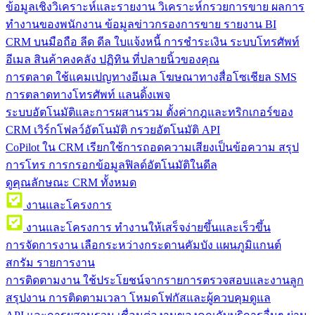
ข้อมูลเชิงวิเคราะห์และรายงาน
วิเคราะห์กรวยการขาย ผลการ
ทำงานของพนักงาน ข้อมูลข่าวกรองการขาย รายงาน BI
CRM บนมือถือ
ลีด ดีล ใบแจ้งหนี้ การชำระเงิน ระบบโทรศัพท์
อีเมล สินค้าคงคลัง ปฏิทิน ที่ปลายนิ้วของคุณ
การตลาด
ใช้แคมเปญทางอีเมล โฆษณาทางสื่อโซเชียล SMS
การตลาดทางโทรศัพท์ แลนดิ้งเพจ
ระบบอัตโนมัติและการผสานรวม
ตั้งค่ากฎและทริกเกอร์ของ
CRM เวิร์กโฟลว์อัตโนมัติ กรวยอัตโนมัติ API
CoPilot ใน CRM
เรียกใช้การถอดความเสียงเป็นข้อความ สรุป
การโทร การกรอกข้อมูลฟิลด์อัตโนมัติในดีล
ดูคุณลักษณะ CRM ทั้งหมด
งานและโครงการ
งานและโครงการ
ทำงานให้เสร็จง่ายขึ้นและเร็วขึ้น
การจัดการงาน
เลือกระหว่างกระดานคัมบัง แผนภูมิแกนต์
สกรัม รายการงาน
การติดตามงาน
ใช้ประโยชน์จากรายการตรวจสอบและงานลูก
สรุปงาน การติดตามเวลา โหมดโฟกัสและผู้ควบคุมดูแล