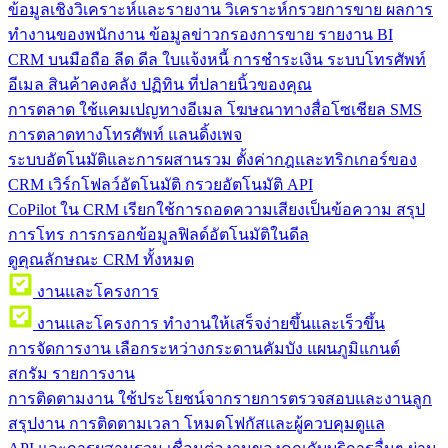
ข้อมูลเชิงวิเคราะห์และรายงาน
วิเคราะห์กรวยการขาย ผลการ
ทำงานของพนักงาน ข้อมูลข่าวกรองการขาย รายงาน BI
CRM บนมือถือ
ลีด ดีล ใบแจ้งหนี้ การชำระเงิน ระบบโทรศัพท์
อีเมล สินค้าคงคลัง ปฏิทิน ที่ปลายนิ้วของคุณ
การตลาด
ใช้แคมเปญทางอีเมล โฆษณาทางสื่อโซเชียล SMS
การตลาดทางโทรศัพท์ แลนดิ้งเพจ
ระบบอัตโนมัติและการผสานรวม
ตั้งค่ากฎและทริกเกอร์ของ
CRM เวิร์กโฟลว์อัตโนมัติ กรวยอัตโนมัติ API
CoPilot ใน CRM
เรียกใช้การถอดความเสียงเป็นข้อความ สรุป
การโทร การกรอกข้อมูลฟิลด์อัตโนมัติในดีล
ดูคุณลักษณะ CRM ทั้งหมด
งานและโครงการ
งานและโครงการ
ทำงานให้เสร็จง่ายขึ้นและเร็วขึ้น
การจัดการงาน
เลือกระหว่างกระดานคัมบัง แผนภูมิแกนต์
สกรัม รายการงาน
การติดตามงาน
ใช้ประโยชน์จากรายการตรวจสอบและงานลูก
สรุปงาน การติดตามเวลา โหมดโฟกัสและผู้ควบคุมดูแล