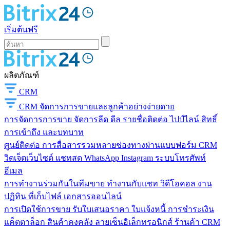
เริ่มต้นฟรี
ผลิตภัณฑ์
CRM
CRM
จัดการการขายและลูกค้าอย่างง่ายดาย
การจัดการการขาย
จัดการลีด ดีล รายชื่อติดต่อ ไปป์ไลน์ สิทธิ์
การเข้าถึง และบทบาท
ศูนย์ติดต่อ
การสื่อสารรวมหลายช่องทางผ่านแบบฟอร์ม CRM
วิดเจ็ตเว็บไซต์ แชทสด WhatsApp Instagram ระบบโทรศัพท์
อีเมล
การทำงานร่วมกันในทีมขาย
ทำงานกับแชท วิดีโอคอล งาน
ปฏิทิน ที่เก็บไฟล์ เอกสารออนไลน์
การเปิดใช้การขาย
รับใบเสนอราคา ใบแจ้งหนี้ การชำระเงิน
แค็ตตาล็อก สินค้าคงคลัง ลายเซ็นอิเล็กทรอนิกส์ ร้านค้า CRM