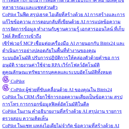
การสื่อสารภายใน
การสื่อสารผ่านวิดีโอประกาศ หมายเหตุ แช
ทสาธารณะและแชทส่วนตัว
CoPilot ในฟีด
สรุปเธรด ไอเดียที่สร้างด้วย AI การสร้างและการ
แก้ไขข้อความ การตอบกลับที่เขียนด้วย AI การแปลข้อความ
การจัดการข้อมูล
ทำงานกับฐานความรู้ เอกสารออนไลน์ ที่เก็บ
ไฟล์ สิทธิ์การเข้าถึง
เซิร์ฟเวอร์ MCP
เชื่อมต่อเครื่องมือ AI ภายนอกกับ Bitrix24 และ
ดำเนินการอย่างปลอดภัยในพื้นที่ทำงานของคุณ
ระบบอัตโนมัติ
ปรับการปฏิบัติการให้คล่องตัวด้วยคำขอ การ
อนุมัติ รายงานค่าใช้จ่าย RPA เวิร์กโฟลว์อัตโนมัติ
ดูคุณลักษณะทรัพยากรบุคคลและระบบอัตโนมัติทั้งหมด
CoPilot
CoPilot
ผู้ช่วยที่ขับเคลื่อนด้วย AI ของคุณใน Bitrix24
CoPilot ใน CRM
เรียกใช้การถอดความเสียงเป็นข้อความ สรุป
การโทร การกรอกข้อมูลฟิลด์อัตโนมัติในดีล
CoPilot ในงาน
คำอธิบายงานที่สร้างด้วย AI สรุปงาน รายการ
ตรวจสอบ ความคิดเห็น
CoPilot ในแชท
แหล่งไอเดียไม่จำกัด ข้อความที่สร้างด้วย AI