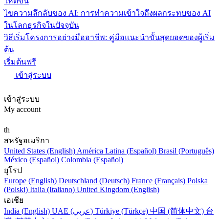
ให้ดีขึ้น
ไขความลึกลับของ AI: การทำความเข้าใจถึงผลกระทบของ AI
ในโลกธุรกิจในปัจจุบัน
วิธีเริ่มโครงการอย่างมืออาชีพ: คู่มือแนะนำขั้นสุดยอดของผู้เริ่ม
ต้น
เริ่มต้นฟรี
เข้าสู่ระบบ
เข้าสู่ระบบ
My account
th
สหรัฐอเมริกา
United States (English)
América Latina (Español)
Brasil (Português)
México (Español)
Colombia (Español)
ยุโรป
Europe (English)
Deutschland (Deutsch)
France (Français)
Polska
(Polski)
Italia (Italiano)
United Kingdom (English)
เอเชีย
India (English)
UAE (عربي)
Türkiye (Türkçe)
中国 (简体中文)
台