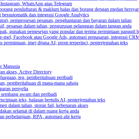
, Instagram, WhatsApp atau Telegram
 borang pendaftaran & maklum balas dan borang dengan medan bersyar
berautomatik dan integrasi Google Analytics
ri, pemprosesan pesanan, penghantaran dan bayaran dalam talian
if, pesanan dalam talian, pengurusan pelanggan dalam tangan anda
pak, gunakan pemesejan yang popular dan terima permintaan panggil b
e-mel, Facebook atau Google Ads, automasi pemasaran, integrasi CR
 permintaan, imej dijana AI, prom terperinci, penterjemahan teks
er Manusia
ran akses, Active Directory
ghargaan, teg, pemberitahuan peribadi
usan, pemberitahuan di mana-mana sahaja
aparan penyelia
 sembang awam dan peribadi
enciptaan teks, balasan bertulis AI, penterjemahan teks
n dalam talian, storan fail, kebenaran akses
dakan selamat di dalam ruang kerja anda
n perbelanjaan, RPA, automasi alir kerja