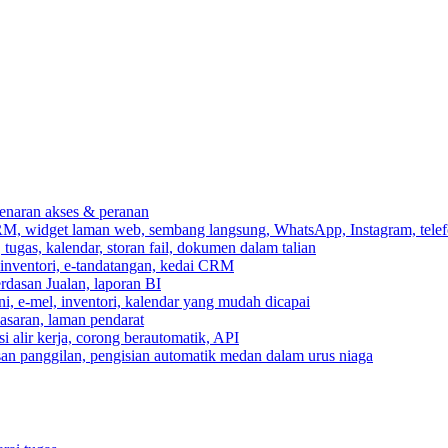
ebenaran akses & peranan
RM, widget laman web, sembang langsung, WhatsApp, Instagram, telef
ugas, kalendar, storan fail, dokumen dalam talian
 inventori, e-tandatangan, kedai CRM
erdasan Jualan, laporan BI
ni, e-mel, inventori, kalendar yang mudah dicapai
asaran, laman pendarat
 alir kerja, corong berautomatik, API
asan panggilan, pengisian automatik medan dalam urus niaga