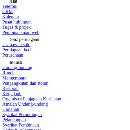
Alat
Telefoni
CRM
Kalendar
Pusat hubungan
Tugas & projek
Pembina laman web
Saiz perniagaan
Usahawan solo
Perniagaan kecil
Perusahaan
Industri
Undang-undang
Runcit
Mengembara
Pengangkutan dan storan
Restoran
Kerja jauh
Organisasi Penjagaan Kesihatan
Amalan Undang-undang
Hartanah
Syarikat Perundingan
Pelancongan
Syarikat Pembinaan