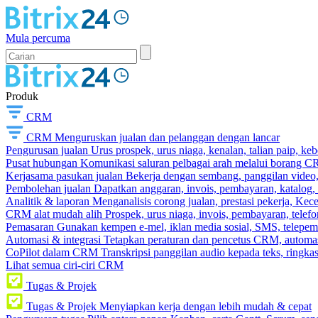
Mula percuma
Produk
CRM
CRM
Menguruskan jualan dan pelanggan dengan lancar
Pengurusan jualan
Urus prospek, urus niaga, kenalan, talian paip, k
Pusat hubungan
Komunikasi saluran pelbagai arah melalui borang C
Kerjasama pasukan jualan
Bekerja dengan sembang, panggilan video, t
Pembolehan jualan
Dapatkan anggaran, invois, pembayaran, katalog,
Analitik & laporan
Menganalisis corong jualan, prestasi pekerja, Kec
CRM alat mudah alih
Prospek, urus niaga, invois, pembayaran, telefo
Pemasaran
Gunakan kempen e-mel, iklan media sosial, SMS, telepem
Automasi & integrasi
Tetapkan peraturan dan pencetus CRM, automasi
CoPilot dalam CRM
Transkripsi panggilan audio kepada teks, ringk
Lihat semua ciri-ciri CRM
Tugas & Projek
Tugas & Projek
Menyiapkan kerja dengan lebih mudah & cepat