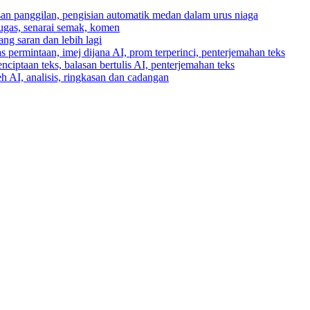
asan panggilan, pengisian automatik medan dalam urus niaga
tugas, senarai semak, komen
ng saran dan lebih lagi
 permintaan, imej dijana AI, prom terperinci, penterjemahan teks
enciptaan teks, balasan bertulis AI, penterjemahan teks
h AI, analisis, ringkasan dan cadangan