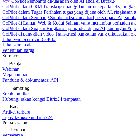
CoPilot
Pembantu dikuasakan oleh AI anda di Bitrix24
CoPilot dalam CRM
Transkripsi panggilan audio kepada teks, ringk
CoPilot dalam Tugas
Perihalan tugas yang dijana oleh AI, ringkasan 
CoPilot dalam Sembang
Sumber idea tanpa had, teks dijana AI, sumba
CoPilot di Laman Web & Kedai
Salinan yang menambat perhatian atas
CoPilot dalam Suapan
Ringkasan jalur, idea dijana AI, suntingan & p
CoPilot di panggilan video
Transkripsi panggilan yang dikuasakan ole
Lihat semua ciri-ciri CoPilot
Lihat semua alat
Penentuan harga
Sumber
Belajar
Webinar
Meja bantuan
Panduan & dokumentasi API
Sambung
Serahkan tiket
Hubungi rakan kongsi Bitrix24 tempatan
Baca
Artikel terbaru
Tip & kemas kini Bitrix24
Penyelesaian
Peranan
Pemasaran