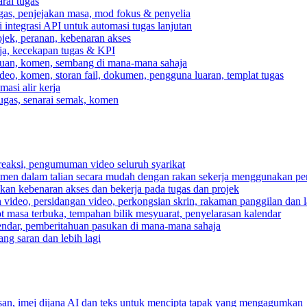
rai tugas
gas, penjejakan masa, mod fokus & penyelia
integrasi API untuk automasi tugas lanjutan
jek, peranan, kebenaran akses
rja, kecekapan tugas & KPI
ahuan, komen, sembang di mana-mana sahaja
deo, komen, storan fail, dokumen, pengguna luaran, templat tugas
asi alir kerja
tugas, senarai semak, komen
reaksi, pengumuman video seluruh syarikat
umen dalam talian secara mudah dengan rakan sekerja menggunakan pe
pkan kebenaran akses dan bekerja pada tugas dan projek
video, persidangan video, perkongsian skrin, rakaman panggilan dan la
ot masa terbuka, tempahan bilik mesyuarat, penyelarasan kalendar
endar, pemberitahuan pasukan di mana-mana sahaja
ng saran dan lebih lagi
n, imej dijana AI dan teks untuk mencipta tapak yang mengagumkan