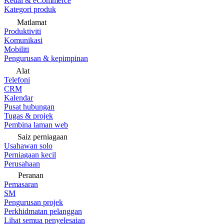
Kedai & eCommerce
Kategori produk
Matlamat
Produktiviti
Komunikasi
Mobiliti
Pengurusan & kepimpinan
Alat
Telefoni
CRM
Kalendar
Pusat hubungan
Tugas & projek
Pembina laman web
Saiz perniagaan
Usahawan solo
Perniagaan kecil
Perusahaan
Peranan
Pemasaran
SM
Pengurusan projek
Perkhidmatan pelanggan
Lihat semua penyelesaian