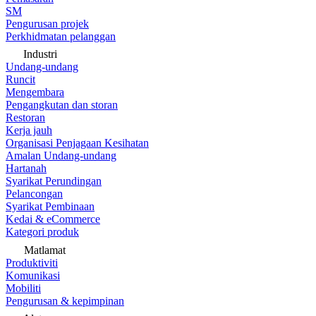
SM
Pengurusan projek
Perkhidmatan pelanggan
Industri
Undang-undang
Runcit
Mengembara
Pengangkutan dan storan
Restoran
Kerja jauh
Organisasi Penjagaan Kesihatan
Amalan Undang-undang
Hartanah
Syarikat Perundingan
Pelancongan
Syarikat Pembinaan
Kedai & eCommerce
Kategori produk
Matlamat
Produktiviti
Komunikasi
Mobiliti
Pengurusan & kepimpinan