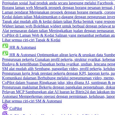
Penjualan sosial
Jual produk anda secara langsung melalui Facebook
Borang laman web
Menarik prospek dengan borang pesanan tersuai,
Laman pendarat
Menjanakan prospek dengan borang menarik, corong 
Kedai dalam talian
Maksimumkan e-dagang dengan pengurusan invento
Tapak alat mudah alih & kedai dalam talian
Reka bentuk yang respons
Widget laman web
Bolehkan widget untuk berbual dengan pelawat ta
Alat pemasaran dalam talian
Meningkatkan jualan dengan pemasaran 
CoPilot di Laman Web & Kedai
Salinan yang menambat perhatian atas
Lihat semua ciri-ciri Tapak & Kedai
HR & Automasi
HR & Automasi
Optimumkan aliran kerja & uruskan data Sumb
Pengurusan pekerja
Gunakan profil pekerja, struktur syarikat, kebena
Budaya & keterlibatan
Dapatkan berita syarikat, undian, lencana pen
SM alat mudah alih
Sembang, panggilan video, profil pekerja, kelul
Pengurusan kerja
Jejak prestasi pekerja dengan KPI, laporan kerja, p
Komunikasi dalaman
Berhubung melalui pengumuman video, memo,
CoPilot dalam Suapan
Ringkasan jalur, idea dijana AI, suntingan & p
Pengurusan maklumat
Bekerja dengan pangkalan pengetahuan, dokume
Pelayan MCP
Sambungkan alat AI luaran ke Bitrix24 dan lakukan tin
Automasi
Memperkemas operasi dengan permintaan, kelulusan, lapora
Lihat semua ciri-ciri SM & Automasi
CoPilot