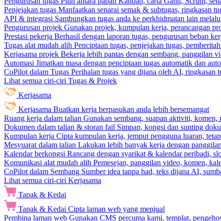
Pengurusan tugas
Pilih antara papan Kanban, carta Gantt, Scrum, sena
Penjejakan tugas
Manfaatkan senarai semak & subtugas, ringkasan tu
API & integrasi
Sambungkan tugas anda ke perkhidmatan lain melalui 
Pengurusan projek
Gunakan projek, kumpulan kerja, perancangan pro
Prestasi pekerja
Berhasil dengan laporan tugas, pengurusan beban ke
Tugas alat mudah alih
Penciptaan tugas, penjejakan tugas, pemberit
Kerjasama projek
Bekerja lebih pantas dengan sembang, panggilan vi
Automasi
Jimatkan masa dengan penciptaan tugas automatik dan autom
CoPilot dalam Tugas
Perihalan tugas yang dijana oleh AI, ringkasan 
Lihat semua ciri-ciri Tugas & Projek
Kerjasama
Kerjasama
Buatkan kerja berpasukan anda lebih bersemangat
Ruang kerja dalam talian
Gunakan sembang, suapan aktiviti, komen, 
Dokumen dalam talian & storan fail
Simpan, kongsi dan sunting dok
Kumpulan kerja
Cipta kumpulan kerja, jemput pengguna luaran, teta
Mesyuarat dalam talian
Lakukan lebih banyak kerja dengan panggilan 
Kalendar berkongsi
Rancang dengan syarikat & kalendar peribadi, sl
Komunikasi alat mudah alih
Pemesejan, panggilan video, komen, kal
CoPilot dalam Sembang
Sumber idea tanpa had, teks dijana AI, sumba
Lihat semua ciri-ciri Kerjasama
Tapak & Kedai
Tapak & Kedai
Cipta laman web yang menjual
Pembina laman web
Gunakan CMS percuma kami, templat, pengehosa