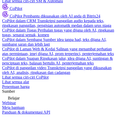
Lihat semua ciri-ciri SM & Automasi
CoPilot
CoPilot
Pembantu dikuasakan oleh AI anda di Bitrix24
CoPilot dalam CRM
Transkripsi panggilan audio kepada teks,
ringkasan panggilan, pengisian automatik medan dalam urus niaga
CoPilot dalam Tugas
Perihalan tugas yang dijana oleh AI, ringkasan
tugas, senarai semak, komen
CoPilot dalam Sembang
Sumber idea tanpa had, teks dijana AI,
sumbang saran dan lebih lagi
CoPilot di Laman Web & Kedai
Salinan yang menambat perhatian
atas permintaan, imej dijana AI, prom terperinci, penterjemahan teks
CoPilot dalam Suapan
Ringkasan jalur, idea dijana AI, suntingan &
penciptaan teks, balasan bertulis AI, penterjemahan teks
CoPilot di panggilan video
Transkripsi panggilan yang dikuasakan
oleh AI, analisis, ringkasan dan cadangan
Lihat semua ciri-ciri CoPilot
Lihat semua alat
Penentuan harga
Sumber
Belajar
Webinar
Meja bantuan
Panduan & dokumentasi API