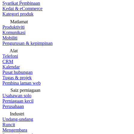
Syarikat Pembinaan
Kedai & eCommerce
Kategori produk
Matlamat
Produktiviti
Komunikasi
Mobiliti
Pengurusan & kepimpinan
Alat
Telefoni
CRM
Kalendar
Pusat hubungan
Tugas & projek
Pembina laman web
Saiz perniagaan
Usahawan solo
Perniagaan kecil
Perusahaan
Industri
Undang-undang
Runcit
Mengembara