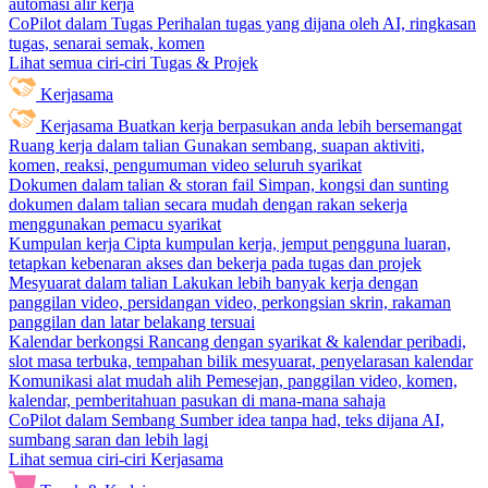
automasi alir kerja
CoPilot dalam Tugas
Perihalan tugas yang dijana oleh AI, ringkasan
tugas, senarai semak, komen
Lihat semua ciri-ciri Tugas & Projek
Kerjasama
Kerjasama
Buatkan kerja berpasukan anda lebih bersemangat
Ruang kerja dalam talian
Gunakan sembang, suapan aktiviti,
komen, reaksi, pengumuman video seluruh syarikat
Dokumen dalam talian & storan fail
Simpan, kongsi dan sunting
dokumen dalam talian secara mudah dengan rakan sekerja
menggunakan pemacu syarikat
Kumpulan kerja
Cipta kumpulan kerja, jemput pengguna luaran,
tetapkan kebenaran akses dan bekerja pada tugas dan projek
Mesyuarat dalam talian
Lakukan lebih banyak kerja dengan
panggilan video, persidangan video, perkongsian skrin, rakaman
panggilan dan latar belakang tersuai
Kalendar berkongsi
Rancang dengan syarikat & kalendar peribadi,
slot masa terbuka, tempahan bilik mesyuarat, penyelarasan kalendar
Komunikasi alat mudah alih
Pemesejan, panggilan video, komen,
kalendar, pemberitahuan pasukan di mana-mana sahaja
CoPilot dalam Sembang
Sumber idea tanpa had, teks dijana AI,
sumbang saran dan lebih lagi
Lihat semua ciri-ciri Kerjasama