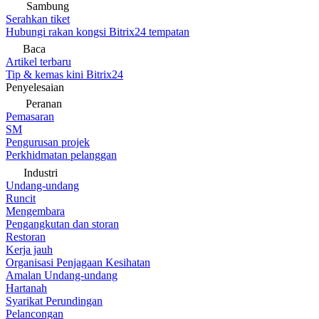
Sambung
Serahkan tiket
Hubungi rakan kongsi Bitrix24 tempatan
Baca
Artikel terbaru
Tip & kemas kini Bitrix24
Penyelesaian
Peranan
Pemasaran
SM
Pengurusan projek
Perkhidmatan pelanggan
Industri
Undang-undang
Runcit
Mengembara
Pengangkutan dan storan
Restoran
Kerja jauh
Organisasi Penjagaan Kesihatan
Amalan Undang-undang
Hartanah
Syarikat Perundingan
Pelancongan