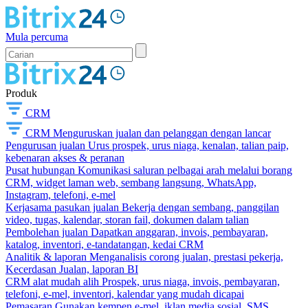
Mula percuma
Produk
CRM
CRM
Menguruskan jualan dan pelanggan dengan lancar
Pengurusan jualan
Urus prospek, urus niaga, kenalan, talian paip,
kebenaran akses & peranan
Pusat hubungan
Komunikasi saluran pelbagai arah melalui borang
CRM, widget laman web, sembang langsung, WhatsApp,
Instagram, telefoni, e-mel
Kerjasama pasukan jualan
Bekerja dengan sembang, panggilan
video, tugas, kalendar, storan fail, dokumen dalam talian
Pembolehan jualan
Dapatkan anggaran, invois, pembayaran,
katalog, inventori, e-tandatangan, kedai CRM
Analitik & laporan
Menganalisis corong jualan, prestasi pekerja,
Kecerdasan Jualan, laporan BI
CRM alat mudah alih
Prospek, urus niaga, invois, pembayaran,
telefoni, e-mel, inventori, kalendar yang mudah dicapai
Pemasaran
Gunakan kempen e-mel, iklan media sosial, SMS,