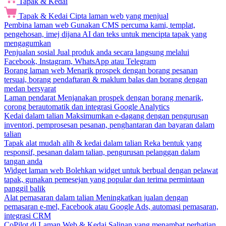
Tapak & Kedai
Tapak & Kedai
Cipta laman web yang menjual
Pembina laman web
Gunakan CMS percuma kami, templat,
pengehosan, imej dijana AI dan teks untuk mencipta tapak yang
mengagumkan
Penjualan sosial
Jual produk anda secara langsung melalui
Facebook, Instagram, WhatsApp atau Telegram
Borang laman web
Menarik prospek dengan borang pesanan
tersuai, borang pendaftaran & maklum balas dan borang dengan
medan bersyarat
Laman pendarat
Menjanakan prospek dengan borang menarik,
corong berautomatik dan integrasi Google Analytics
Kedai dalam talian
Maksimumkan e-dagang dengan pengurusan
inventori, pemprosesan pesanan, penghantaran dan bayaran dalam
talian
Tapak alat mudah alih & kedai dalam talian
Reka bentuk yang
responsif, pesanan dalam talian, pengurusan pelanggan dalam
tangan anda
Widget laman web
Bolehkan widget untuk berbual dengan pelawat
tapak, gunakan pemesejan yang popular dan terima permintaan
panggil balik
Alat pemasaran dalam talian
Meningkatkan jualan dengan
pemasaran e-mel, Facebook atau Google Ads, automasi pemasaran,
integrasi CRM
CoPilot di Laman Web & Kedai
Salinan yang menambat perhatian