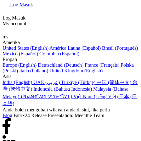
Log Masuk
Log Masuk
My account
ms
Amerika
United States (English)
América Latina (Español)
Brasil (Português)
México (Español)
Colombia (Español)
Eropah
Europe (English)
Deutschland (Deutsch)
France (Français)
Polska
(Polski)
Italia (Italiano)
United Kingdom (English)
Asia
India (English)
UAE (عربي)
Türkiye (Türkçe)
中国 (简体中文)
台
灣 (繁體中文)
Indonesia (Bahasa Indonesia)
Malaysia (Bahasa
Melayu)
ประเทศไทย (ภาษาไทย)
Việt Nam (Tiếng Việt)
日本 (日
本語)
Anda boleh mengubah wilayah anda di sini, jika perlu
Blog
Bitrix24 Release Presentation: Meet the Team