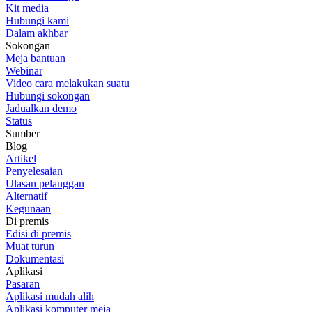
Kit media
Hubungi kami
Dalam akhbar
Sokongan
Meja bantuan
Webinar
Video cara melakukan suatu
Hubungi sokongan
Jadualkan demo
Status
Sumber
Blog
Artikel
Penyelesaian
Ulasan pelanggan
Alternatif
Kegunaan
Di premis
Edisi di premis
Muat turun
Dokumentasi
Aplikasi
Pasaran
Aplikasi mudah alih
Aplikasi komputer meja