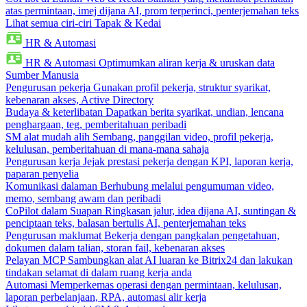
atas permintaan, imej dijana AI, prom terperinci, penterjemahan teks
Lihat semua ciri-ciri Tapak & Kedai
HR & Automasi
HR & Automasi
Optimumkan aliran kerja & uruskan data
Sumber Manusia
Pengurusan pekerja
Gunakan profil pekerja, struktur syarikat,
kebenaran akses, Active Directory
Budaya & keterlibatan
Dapatkan berita syarikat, undian, lencana
penghargaan, teg, pemberitahuan peribadi
SM alat mudah alih
Sembang, panggilan video, profil pekerja,
kelulusan, pemberitahuan di mana-mana sahaja
Pengurusan kerja
Jejak prestasi pekerja dengan KPI, laporan kerja,
paparan penyelia
Komunikasi dalaman
Berhubung melalui pengumuman video,
memo, sembang awam dan peribadi
CoPilot dalam Suapan
Ringkasan jalur, idea dijana AI, suntingan &
penciptaan teks, balasan bertulis AI, penterjemahan teks
Pengurusan maklumat
Bekerja dengan pangkalan pengetahuan,
dokumen dalam talian, storan fail, kebenaran akses
Pelayan MCP
Sambungkan alat AI luaran ke Bitrix24 dan lakukan
tindakan selamat di dalam ruang kerja anda
Automasi
Memperkemas operasi dengan permintaan, kelulusan,
laporan perbelanjaan, RPA, automasi alir kerja