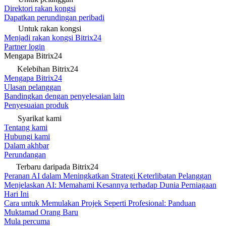
Direktori rakan kongsi
Dapatkan perundingan peribadi
Untuk rakan kongsi
Menjadi rakan kongsi Bitrix24
Partner login
Mengapa Bitrix24
Kelebihan Bitrix24
Mengapa Bitrix24
Ulasan pelanggan
Bandingkan dengan penyelesaian lain
Penyesuaian produk
Syarikat kami
Tentang kami
Hubungi kami
Dalam akhbar
Perundangan
Terbaru daripada Bitrix24
Peranan AI dalam Meningkatkan Strategi Keterlibatan Pelanggan
Menjelaskan AI: Memahami Kesannya terhadap Dunia Perniagaan
Hari Ini
Cara untuk Memulakan Projek Seperti Profesional: Panduan
Muktamad Orang Baru
Mula percuma