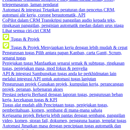
telepemasaran, laman pendarat
Automasi & integrasi
Tetapkan peraturan dan pencetus CRM,
automasi alir kerja, corong berautomatik, API
CoPilot dalam CRM
Transkripsi panggilan audio kepada teks,
ringkasan panggilan, pengisian automatik medan dalam urus niaga
Lihat semua ciri-ciri CRM
Tugas & Projek
Tugas & Projek
Menyiapkan kerja dengan lebih mudah & cepat
Pengurusan tugas
Pilih antara papan Kanban, carta Gantt, Scrum,
senarai tugas
Penjejakan tugas
Manfaatkan senarai semak & subtugas, ringkasan
tugas, penjejakan masa, mod fokus & penyelia
API & integrasi
Sambungkan tugas anda ke perkhidmatan lain
melalui integrasi API untuk automasi tugas lanjutan
Pengurusan projek
Gunakan projek, kumpulan kerja, perancangan
projek, peranan, kebenaran akses
Prestasi pekerja
Berhasil dengan laporan tugas, pengurusan beban
kerja, kecekapan tugas & KPI
Tugas alat mudah alih
Penciptaan tugas, penjejakan tugas,
pemberitahuan, komen, sembang di mana-mana sahaja
Kerjasama projek
Bekerja lebih pantas dengan sembang, panggilan
video, komen, storan fail, dokumen, pengguna luaran, templat tugas
Automasi
Jimatkan masa dengan penciptaan tugas automatik dan