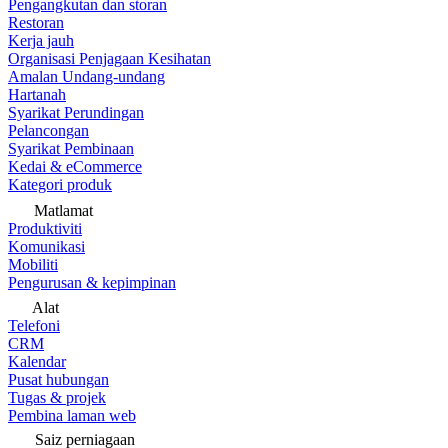
Pengangkutan dan storan
Restoran
Kerja jauh
Organisasi Penjagaan Kesihatan
Amalan Undang-undang
Hartanah
Syarikat Perundingan
Pelancongan
Syarikat Pembinaan
Kedai & eCommerce
Kategori produk
Matlamat
Produktiviti
Komunikasi
Mobiliti
Pengurusan & kepimpinan
Alat
Telefoni
CRM
Kalendar
Pusat hubungan
Tugas & projek
Pembina laman web
Saiz perniagaan