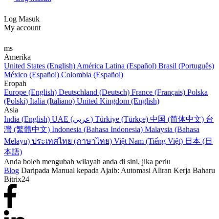
Log Masuk
My account
ms
Amerika
United States (English)
América Latina (Español)
Brasil (Português)
México (Español)
Colombia (Español)
Eropah
Europe (English)
Deutschland (Deutsch)
France (Français)
Polska
(Polski)
Italia (Italiano)
United Kingdom (English)
Asia
India (English)
UAE (عربي)
Türkiye (Türkçe)
中国 (简体中文)
台
灣 (繁體中文)
Indonesia (Bahasa Indonesia)
Malaysia (Bahasa
Melayu)
ประเทศไทย (ภาษาไทย)
Việt Nam (Tiếng Việt)
日本 (日
本語)
Anda boleh mengubah wilayah anda di sini, jika perlu
Blog
Daripada Manual kepada Ajaib: Automasi Aliran Kerja Baharu
Bitrix24