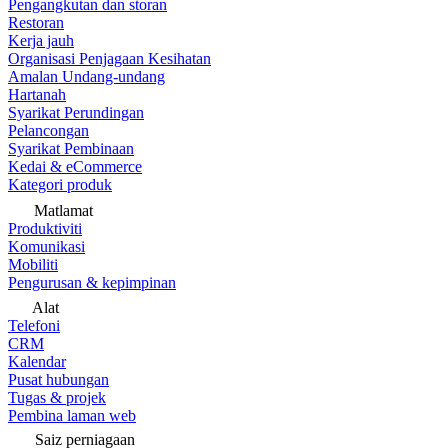
Pengangkutan dan storan
Restoran
Kerja jauh
Organisasi Penjagaan Kesihatan
Amalan Undang-undang
Hartanah
Syarikat Perundingan
Pelancongan
Syarikat Pembinaan
Kedai & eCommerce
Kategori produk
Matlamat
Produktiviti
Komunikasi
Mobiliti
Pengurusan & kepimpinan
Alat
Telefoni
CRM
Kalendar
Pusat hubungan
Tugas & projek
Pembina laman web
Saiz perniagaan