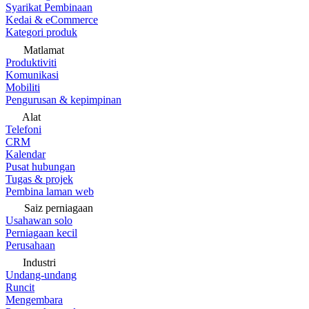
Syarikat Pembinaan
Kedai & eCommerce
Kategori produk
Matlamat
Produktiviti
Komunikasi
Mobiliti
Pengurusan & kepimpinan
Alat
Telefoni
CRM
Kalendar
Pusat hubungan
Tugas & projek
Pembina laman web
Saiz perniagaan
Usahawan solo
Perniagaan kecil
Perusahaan
Industri
Undang-undang
Runcit
Mengembara