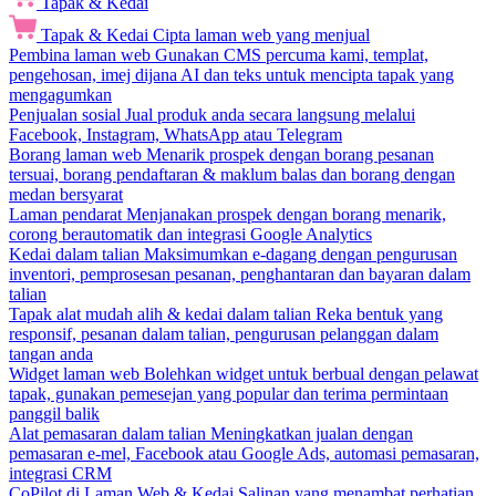
Tapak & Kedai
Tapak & Kedai
Cipta laman web yang menjual
Pembina laman web
Gunakan CMS percuma kami, templat,
pengehosan, imej dijana AI dan teks untuk mencipta tapak yang
mengagumkan
Penjualan sosial
Jual produk anda secara langsung melalui
Facebook, Instagram, WhatsApp atau Telegram
Borang laman web
Menarik prospek dengan borang pesanan
tersuai, borang pendaftaran & maklum balas dan borang dengan
medan bersyarat
Laman pendarat
Menjanakan prospek dengan borang menarik,
corong berautomatik dan integrasi Google Analytics
Kedai dalam talian
Maksimumkan e-dagang dengan pengurusan
inventori, pemprosesan pesanan, penghantaran dan bayaran dalam
talian
Tapak alat mudah alih & kedai dalam talian
Reka bentuk yang
responsif, pesanan dalam talian, pengurusan pelanggan dalam
tangan anda
Widget laman web
Bolehkan widget untuk berbual dengan pelawat
tapak, gunakan pemesejan yang popular dan terima permintaan
panggil balik
Alat pemasaran dalam talian
Meningkatkan jualan dengan
pemasaran e-mel, Facebook atau Google Ads, automasi pemasaran,
integrasi CRM
CoPilot di Laman Web & Kedai
Salinan yang menambat perhatian