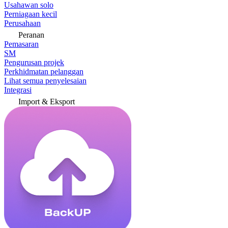
Usahawan solo
Perniagaan kecil
Perusahaan
Peranan
Pemasaran
SM
Pengurusan projek
Perkhidmatan pelanggan
Lihat semua penyelesaian
Integrasi
Import & Eksport