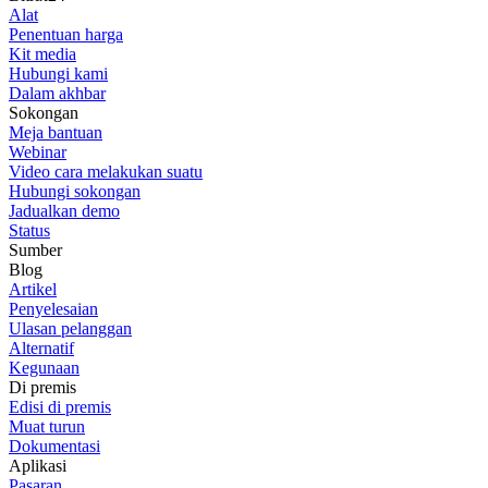
Alat
Penentuan harga
Kit media
Hubungi kami
Dalam akhbar
Sokongan
Meja bantuan
Webinar
Video cara melakukan suatu
Hubungi sokongan
Jadualkan demo
Status
Sumber
Blog
Artikel
Penyelesaian
Ulasan pelanggan
Alternatif
Kegunaan
Di premis
Edisi di premis
Muat turun
Dokumentasi
Aplikasi
Pasaran