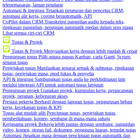
telepemasaran, laman pendarat
Automasi & integrasi
Tetapkan peraturan dan pencetus CRM,
automasi alir kerja, corong berautomatik, API
CoPilot dalam CRM
Transkripsi panggilan audio kepada teks,
ringkasan panggilan, pengisian automatik medan dalam urus niaga
Lihat semua ciri-ciri CRM
Tugas & Projek
Tugas & Projek
Menyiapkan kerja dengan lebih mudah & cepat
Pengurusan tugas
Pilih antara papan Kanban, carta Gantt, Scrum,
senarai tugas
Penjejakan tugas
Manfaatkan senarai semak & subtugas, ringkasan
tugas, penjejakan masa, mod fokus & penyelia
API & integrasi
Sambungkan tugas anda ke perkhidmatan lain
melalui integrasi API untuk automasi tugas lanjutan
Pengurusan projek
Gunakan projek, kumpulan kerja, perancangan
projek, peranan, kebenaran akses
Prestasi pekerja
Berhasil dengan laporan tugas, pengurusan beban
kerja, kecekapan tugas & KPI
Tugas alat mudah alih
Penciptaan tugas, penjejakan tugas,
pemberitahuan, komen, sembang di mana-mana sahaja
Kerjasama projek
Bekerja lebih pantas dengan sembang, panggilan
video, komen, storan fail, dokumen, pengguna luaran, templat tugas
Automasi
Jimatkan masa dengan penciptaan tugas automatik dan