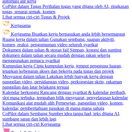
automasi alir kerja
CoPilot dalam Tugas
Perihalan tugas yang dijana oleh AI, ringkasan
tugas, senarai semak, komen
Lihat semua ciri-ciri Tugas & Projek
Kerjasama
Kerjasama
Buatkan kerja berpasukan anda lebih bersemangat
Ruang kerja dalam talian
Gunakan sembang, suapan aktiviti,
komen, reaksi, pengumuman video seluruh syarikat
Dokumen dalam talian & storan fail
Simpan, kongsi dan sunting
dokumen dalam talian secara mudah dengan rakan sekerja
menggunakan pemacu syarikat
Kumpulan kerja
Cipta kumpulan kerja, jemput pengguna luaran,
tetapkan kebenaran akses dan bekerja pada tugas dan projek
Mesyuarat dalam talian
Lakukan lebih banyak kerja dengan
panggilan video, persidangan video, perkongsian skrin, rakaman
panggilan dan latar belakang tersuai
Kalendar berkongsi
Rancang dengan syarikat & kalendar peribadi,
slot masa terbuka, tempahan bilik mesyuarat, penyelarasan kalendar
Komunikasi alat mudah alih
Pemesejan, panggilan video, komen,
kalendar, pemberitahuan pasukan di mana-mana sahaja
CoPilot dalam Sembang
Sumber idea tanpa had, teks dijana AI,
sumbang saran dan lebih lagi
Lihat semua ciri-ciri Kerjasama