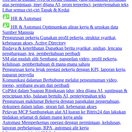
atas permintaan, imej dijana AI, prom terperinci, penterjemahan teks
Lihat semua ciri-ciri Tapak & Kedai
HR & Automasi
HR & Automasi
Optimumkan aliran kerja & uruskan data
Sumber Manusia
Pengurusan pekerja
Gunakan profil pekerja, struktur syarikat,
kebenaran akses, Active Directory
Budaya & keterlibatan
Dapatkan berita syarikat, undian, lencana
penghargaan, teg, pemberitahuan peribadi
SM alat mudah alih
Sembang, panggilan video, profil pekerja,
kelulusan, pemberitahuan di mana-mana sahaja
Pengurusan kerja
Jejak prestasi pekerja dengan KPI, laporan kerja,
paparan penyelia
Komunikasi dalaman
Berhubung melalui pengumuman video,
memo, sembang awam dan peribadi
CoPilot dalam Suapan
Ringkasan jalur, idea dijana AI, suntingan &
penciptaan teks, balasan bertulis AI, penterjemahan teks
Pengurusan maklumat
Bekerja dengan pangkalan pengetahuan,
dokumen dalam talian, storan fail, kebenaran akses
Pelayan MCP
Sambungkan alat AI luaran ke Bitrix24 dan lakukan
tindakan selamat di dalam ruang kerja anda
Automasi
Memperkemas operasi dengan permintaan, kelulusan,
laporan perbelanjaan, RPA, automasi alir kerja