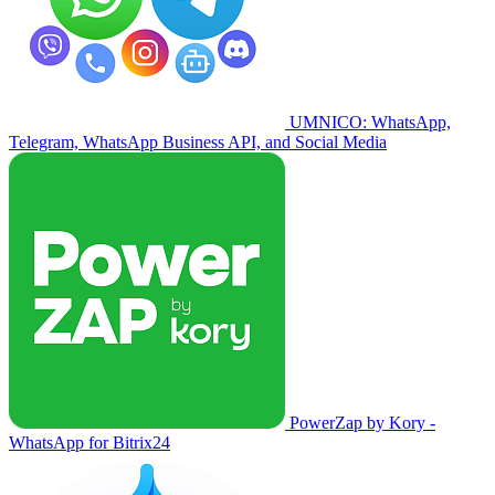
UMNICO: WhatsApp,
Telegram, WhatsApp Business API, and Social Media
PowerZap by Kory -
WhatsApp for Bitrix24