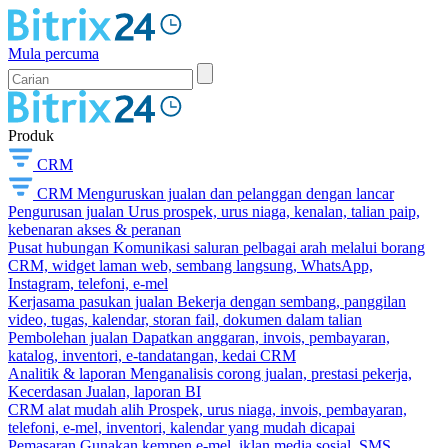
Mula percuma
Produk
CRM
CRM
Menguruskan jualan dan pelanggan dengan lancar
Pengurusan jualan
Urus prospek, urus niaga, kenalan, talian paip,
kebenaran akses & peranan
Pusat hubungan
Komunikasi saluran pelbagai arah melalui borang
CRM, widget laman web, sembang langsung, WhatsApp,
Instagram, telefoni, e-mel
Kerjasama pasukan jualan
Bekerja dengan sembang, panggilan
video, tugas, kalendar, storan fail, dokumen dalam talian
Pembolehan jualan
Dapatkan anggaran, invois, pembayaran,
katalog, inventori, e-tandatangan, kedai CRM
Analitik & laporan
Menganalisis corong jualan, prestasi pekerja,
Kecerdasan Jualan, laporan BI
CRM alat mudah alih
Prospek, urus niaga, invois, pembayaran,
telefoni, e-mel, inventori, kalendar yang mudah dicapai
Pemasaran
Gunakan kempen e-mel, iklan media sosial, SMS,