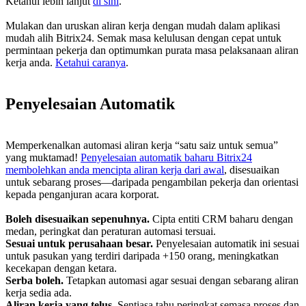
Ketahui lebih lanjut
di sini
.
Mulakan dan uruskan aliran kerja dengan mudah dalam aplikasi
mudah alih Bitrix24. Semak masa kelulusan dengan cepat untuk
permintaan pekerja dan optimumkan purata masa pelaksanaan aliran
kerja anda.
Ketahui caranya
.
Penyelesaian Automatik
Memperkenalkan automasi aliran kerja “satu saiz untuk semua”
yang muktamad!
Penyelesaian automatik baharu Bitrix24
membolehkan anda mencipta aliran kerja dari awal
, disesuaikan
untuk sebarang proses—daripada pengambilan pekerja dan orientasi
kepada penganjuran acara korporat.
Boleh disesuaikan sepenuhnya.
Cipta entiti CRM baharu dengan
medan, peringkat dan peraturan automasi tersuai.
Sesuai untuk perusahaan besar.
Penyelesaian automatik ini sesuai
untuk pasukan yang terdiri daripada +150 orang, meningkatkan
kecekapan dengan ketara.
Serba boleh.
Tetapkan automasi agar sesuai dengan sebarang aliran
kerja sedia ada.
Aliran kerja yang telus.
Sentiasa tahu peringkat semasa proses dan