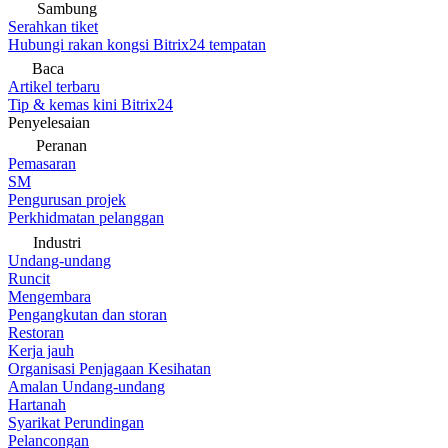
Sambung
Serahkan tiket
Hubungi rakan kongsi Bitrix24 tempatan
Baca
Artikel terbaru
Tip & kemas kini Bitrix24
Penyelesaian
Peranan
Pemasaran
SM
Pengurusan projek
Perkhidmatan pelanggan
Industri
Undang-undang
Runcit
Mengembara
Pengangkutan dan storan
Restoran
Kerja jauh
Organisasi Penjagaan Kesihatan
Amalan Undang-undang
Hartanah
Syarikat Perundingan
Pelancongan