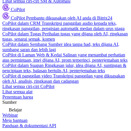
Lihat semua ciri-ciri SM & Automasi
CoPilot
CoPilot
Pembantu dikuasakan oleh AI anda di Bitrix24
CoPilot dalam CRM
Transkripsi panggilan audio kepada teks,
ringkasan panggilan, pengisian automatik medan dalam urus niaga
CoPilot dalam Tugas
Perihalan tugas yang dijana oleh AI, ringkasan
tugas, senarai semak, komen
CoPilot dalam Sembang
Sumber idea tanpa had, teks dijana AI,
sumbang saran dan lebih lagi
CoPilot di Laman Web & Kedai
Salinan yang menambat perhatian
atas permintaan, imej dijana AI, prom terperinci, penterjemahan teks
CoPilot dalam Suapan
Ringkasan jalur, idea dijana AI, suntingan &
penciptaan teks, balasan bertulis AI, penterjemahan teks
CoPilot di panggilan video
Transkripsi panggilan yang dikuasakan
oleh AI, analisis, ringkasan dan cadangan
Lihat semua ciri-ciri CoPilot
Lihat semua alat
Penentuan harga
Sumber
Belajar
Webinar
Meja bantuan
Panduan & dokumentasi API