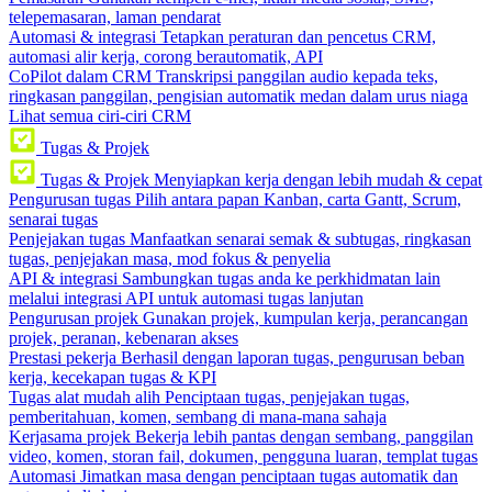
telepemasaran, laman pendarat
Automasi & integrasi
Tetapkan peraturan dan pencetus CRM,
automasi alir kerja, corong berautomatik, API
CoPilot dalam CRM
Transkripsi panggilan audio kepada teks,
ringkasan panggilan, pengisian automatik medan dalam urus niaga
Lihat semua ciri-ciri CRM
Tugas & Projek
Tugas & Projek
Menyiapkan kerja dengan lebih mudah & cepat
Pengurusan tugas
Pilih antara papan Kanban, carta Gantt, Scrum,
senarai tugas
Penjejakan tugas
Manfaatkan senarai semak & subtugas, ringkasan
tugas, penjejakan masa, mod fokus & penyelia
API & integrasi
Sambungkan tugas anda ke perkhidmatan lain
melalui integrasi API untuk automasi tugas lanjutan
Pengurusan projek
Gunakan projek, kumpulan kerja, perancangan
projek, peranan, kebenaran akses
Prestasi pekerja
Berhasil dengan laporan tugas, pengurusan beban
kerja, kecekapan tugas & KPI
Tugas alat mudah alih
Penciptaan tugas, penjejakan tugas,
pemberitahuan, komen, sembang di mana-mana sahaja
Kerjasama projek
Bekerja lebih pantas dengan sembang, panggilan
video, komen, storan fail, dokumen, pengguna luaran, templat tugas
Automasi
Jimatkan masa dengan penciptaan tugas automatik dan