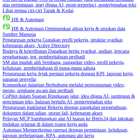
atas permintaan, imej dijana AI, prom terperinci, penterjemahan teks
Lihat semua ciri-ciri Tapak & Kedai
HR & Automasi
HR & Automasi
Optimumkan aliran kerja & uruskan data
Sumber Manusia
Pengurusan pekerja
Gunakan profil pekerja, struktur syarikat,
kebenaran akses, Active Directory
Budaya & keterlibatan
Dapatkan berita syarikat, undian, lencana
penghargaan, teg, pemberitahuan peribadi
SM alat mudah alih
Sembang, panggilan video, profil pekerja,
kelulusan, pemberitahuan di mana-mana sahaja
Pengurusan kerja
Jejak prestasi pekerja dengan KPI, laporan kerja,
paparan penyelia
Komunikasi dalaman
Berhubung melalui pengumuman video,
memo, sembang awam dan peribadi
CoPilot dalam Suapan
Ringkasan jalur, idea dijana AI, suntingan &
penciptaan teks, balasan bertulis AI, penterjemahan teks
Pengurusan maklumat
Bekerja dengan pangkalan pengetahuan,
dokumen dalam talian, storan fail, kebenaran akses
Pelayan MCP
Sambungkan alat AI luaran ke Bitrix24 dan lakukan
tindakan selamat di dalam ruang kerja anda
Automasi
Memperkemas operasi dengan permintaan, kelulusan,
laporan perbelanjaan, RPA, automasi alir kerja