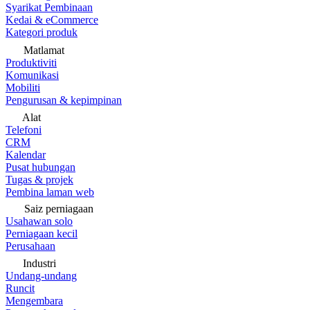
Syarikat Pembinaan
Kedai & eCommerce
Kategori produk
Matlamat
Produktiviti
Komunikasi
Mobiliti
Pengurusan & kepimpinan
Alat
Telefoni
CRM
Kalendar
Pusat hubungan
Tugas & projek
Pembina laman web
Saiz perniagaan
Usahawan solo
Perniagaan kecil
Perusahaan
Industri
Undang-undang
Runcit
Mengembara