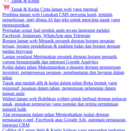
Tapak & Kedai
Tapak & Kedai
Cipta laman web yang menjual
Pembina laman web
Gunakan CMS percuma kami, templat,
pengehosan, imej dijana AI dan teks untuk mencipta tapak yang
mengagumkan
Penjualan sosial
Jual produk anda secara langsung melalui
Facebook, Instagram, WhatsApp atau Telegram
Borang laman web
Menarik prospek dengan borang pesanan
tersuai, borang pendaftaran & maklum balas dan borang dengan
medan bersyarat
Laman pendarat
Menjanakan prospek dengan borang menarik,
corong berautomatik dan integrasi Google Analytics
Kedai dalam talian
Maksimumkan e-dagang dengan pengurusan
inventori, pemprosesan pesanan, penghantaran dan bayaran dalam
talian
Tapak alat mudah alih & kedai dalam talian
Reka bentuk yang
responsif, pesanan dalam talian, pengurusan pelanggan dalam
tangan anda
Widget laman web
Bolehkan widget untuk berbual dengan pelawat
tapak, gunakan pemesejan yang popular dan terima permintaan
panggil balik
Alat pemasaran dalam talian
Meningkatkan jualan dengan
pemasaran e-mel, Facebook atau Google Ads, automasi pemasaran,
integrasi CRM
CoPilot di Laman Web & Kedai
Salinan yang menambat perhatian