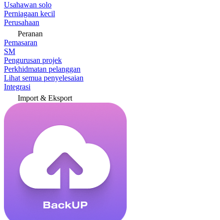
Usahawan solo
Perniagaan kecil
Perusahaan
Peranan
Pemasaran
SM
Pengurusan projek
Perkhidmatan pelanggan
Lihat semua penyelesaian
Integrasi
Import & Eksport