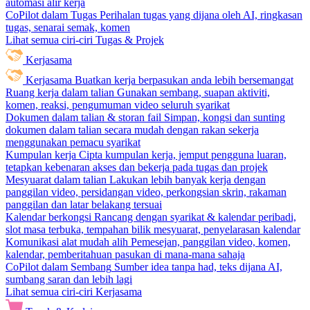
automasi alir kerja
CoPilot dalam Tugas
Perihalan tugas yang dijana oleh AI, ringkasan
tugas, senarai semak, komen
Lihat semua ciri-ciri Tugas & Projek
Kerjasama
Kerjasama
Buatkan kerja berpasukan anda lebih bersemangat
Ruang kerja dalam talian
Gunakan sembang, suapan aktiviti,
komen, reaksi, pengumuman video seluruh syarikat
Dokumen dalam talian & storan fail
Simpan, kongsi dan sunting
dokumen dalam talian secara mudah dengan rakan sekerja
menggunakan pemacu syarikat
Kumpulan kerja
Cipta kumpulan kerja, jemput pengguna luaran,
tetapkan kebenaran akses dan bekerja pada tugas dan projek
Mesyuarat dalam talian
Lakukan lebih banyak kerja dengan
panggilan video, persidangan video, perkongsian skrin, rakaman
panggilan dan latar belakang tersuai
Kalendar berkongsi
Rancang dengan syarikat & kalendar peribadi,
slot masa terbuka, tempahan bilik mesyuarat, penyelarasan kalendar
Komunikasi alat mudah alih
Pemesejan, panggilan video, komen,
kalendar, pemberitahuan pasukan di mana-mana sahaja
CoPilot dalam Sembang
Sumber idea tanpa had, teks dijana AI,
sumbang saran dan lebih lagi
Lihat semua ciri-ciri Kerjasama