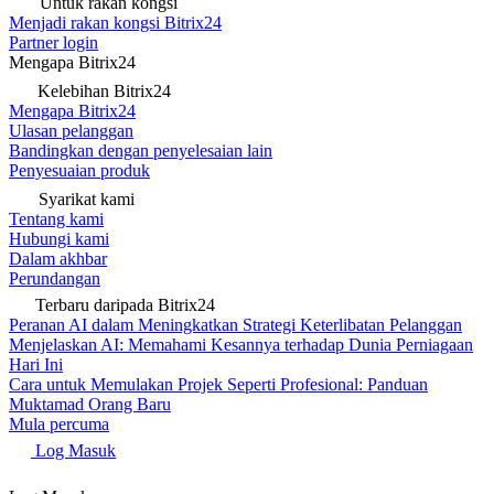
Untuk rakan kongsi
Menjadi rakan kongsi Bitrix24
Partner login
Mengapa Bitrix24
Kelebihan Bitrix24
Mengapa Bitrix24
Ulasan pelanggan
Bandingkan dengan penyelesaian lain
Penyesuaian produk
Syarikat kami
Tentang kami
Hubungi kami
Dalam akhbar
Perundangan
Terbaru daripada Bitrix24
Peranan AI dalam Meningkatkan Strategi Keterlibatan Pelanggan
Menjelaskan AI: Memahami Kesannya terhadap Dunia Perniagaan
Hari Ini
Cara untuk Memulakan Projek Seperti Profesional: Panduan
Muktamad Orang Baru
Mula percuma
Log Masuk