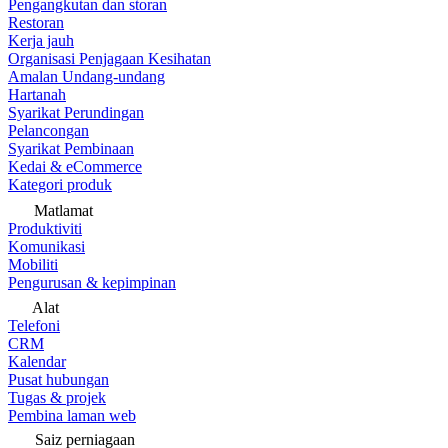
Pengangkutan dan storan
Restoran
Kerja jauh
Organisasi Penjagaan Kesihatan
Amalan Undang-undang
Hartanah
Syarikat Perundingan
Pelancongan
Syarikat Pembinaan
Kedai & eCommerce
Kategori produk
Matlamat
Produktiviti
Komunikasi
Mobiliti
Pengurusan & kepimpinan
Alat
Telefoni
CRM
Kalendar
Pusat hubungan
Tugas & projek
Pembina laman web
Saiz perniagaan