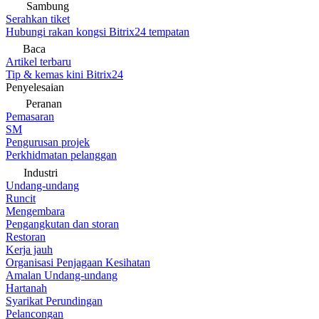
Sambung
Serahkan tiket
Hubungi rakan kongsi Bitrix24 tempatan
Baca
Artikel terbaru
Tip & kemas kini Bitrix24
Penyelesaian
Peranan
Pemasaran
SM
Pengurusan projek
Perkhidmatan pelanggan
Industri
Undang-undang
Runcit
Mengembara
Pengangkutan dan storan
Restoran
Kerja jauh
Organisasi Penjagaan Kesihatan
Amalan Undang-undang
Hartanah
Syarikat Perundingan
Pelancongan