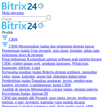
Mula percuma
Produk
CRM
CRM
Menguruskan jualan dan pelanggan dengan lancar
Pengurusan jualan
Urus prospek, urus niaga, kenalan, talian paip,
kebenaran akses & peranan
Pusat hubungan
Komunikasi saluran pelbagai arah melalui borang
CRM, widget laman web, sembang langsung, WhatsApp,
Instagram, telefoni, e-mel
Kerjasama pasukan jualan
Bekerja dengan sembang, panggilan
video, tugas, kalendar, storan fail, dokumen dalam talian
Pembolehan jualan
Dapatkan anggaran, invois, pembayaran,
katalog, inventori, e-tandatangan, kedai CRM
Analitik & laporan
Menganalisis corong jualan, prestasi pekerja,
Kecerdasan Jualan, laporan BI
CRM alat mudah alih
Prospek, urus niaga, invois, pembayaran,
telefoni, e-mel, inventori, kalendar yang mudah dicapai
Pemasaran
Gunakan kempen e-mel, iklan media sosial, SMS,