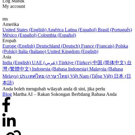
Log Masuk
My account
ms
Amerika
United States (English)
América Latina (Español)
Brasil (Português)
México (Español)
Colombia (Español)
Eropah
Europe (English)
Deutschland (Deutsch)
France (Français)
Polska
(Polski)
Italia (Italiano)
United Kingdom (English)
Asia
India (English)
UAE (عربي)
Türkiye (Türkçe)
中国 (简体中文)
台
灣 (繁體中文)
Indonesia (Bahasa Indonesia)
Malaysia (Bahasa
Melayu)
ประเทศไทย (ภาษาไทย)
Việt Nam (Tiếng Việt)
日本 (日
本語)
Anda boleh mengubah wilayah anda di sini, jika perlu
Blog
Martha AI – Rakan Sokongan Berbilang Bahasa Anda