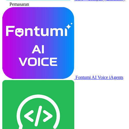
Pemasaran
Fontumi AI Voice iAgents