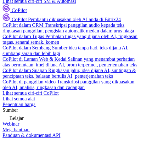
Lihat semua ciri-ciri SM & Automasi
CoPilot
CoPilot
Pembantu dikuasakan oleh AI anda di Bitrix24
CoPilot dalam CRM
Transkripsi panggilan audio kepada teks,
ringkasan panggilan, pengisian automatik medan dalam urus niaga
CoPilot dalam Tugas
Perihalan tugas yang dijana oleh AI, ringkasan
tugas, senarai semak, komen
CoPilot dalam Sembang
Sumber idea tanpa had, teks dijana AI,
sumbang saran dan lebih lagi
CoPilot di Laman Web & Kedai
Salinan yang menambat perhatian
atas permintaan, imej dijana AI, prom terperinci, penterjemahan teks
CoPilot dalam Suapan
Ringkasan jalur, idea dijana AI, suntingan &
penciptaan teks, balasan bertulis AI, penterjemahan teks
CoPilot di panggilan video
Transkripsi panggilan yang dikuasakan
oleh AI, analisis, ringkasan dan cadangan
Lihat semua ciri-ciri CoPilot
Lihat semua alat
Penentuan harga
Sumber
Belajar
Webinar
Meja bantuan
Panduan & dokumentasi API