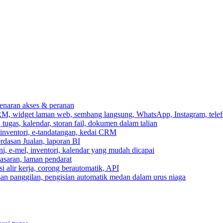
ebenaran akses & peranan
RM, widget laman web, sembang langsung, WhatsApp, Instagram, telef
ugas, kalendar, storan fail, dokumen dalam talian
 inventori, e-tandatangan, kedai CRM
erdasan Jualan, laporan BI
ni, e-mel, inventori, kalendar yang mudah dicapai
asaran, laman pendarat
 alir kerja, corong berautomatik, API
asan panggilan, pengisian automatik medan dalam urus niaga