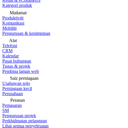
Kedai & eCommerce
Kategori produk
Matlamat
Produktiviti
Komunikasi
Mobiliti
Pengurusan & kepimpinan
Alat
Telefoni
CRM
Kalendar
Pusat hubungan
Tugas & projek
Pembina laman web
Saiz perniagaan
Usahawan solo
Perniagaan kecil
Perusahaan
Peranan
Pemasaran
SM
Pengurusan projek
Perkhidmatan pelanggan
Lihat semua penyelesaian