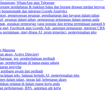
, Instagram, WhatsApp atau Telegram
 borang pendaftaran & maklum balas dan borang dengan medan bersyar
berautomatik dan integrasi Google Analytics
ri, pemprosesan pesanan, penghantaran dan bayaran dalam talian
if, pesanan dalam talian, pengurusan pelanggan dalam tangan anda
pak, gunakan pemesejan yang popular dan terima permintaan panggil b
e-mel, Facebook atau Google Ads, automasi pemasaran, integrasi CR
 permintaan, imej dijana AI, prom terperinci, penterjemahan teks
er Manusia
ran akses, Active Directory
ghargaan, teg, pemberitahuan peribadi
usan, pemberitahuan di mana-mana sahaja
aparan penyelia
 sembang awam dan peribadi
enciptaan teks, balasan bertulis AI, penterjemahan teks
n dalam talian, storan fail, kebenaran akses
dakan selamat di dalam ruang kerja anda
n perbelanjaan, RPA, automasi alir kerja