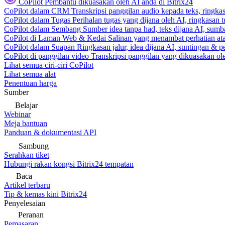
CoPilot
Pembantu dikuasakan oleh AI anda di Bitrix24
CoPilot dalam CRM
Transkripsi panggilan audio kepada teks, ringk
CoPilot dalam Tugas
Perihalan tugas yang dijana oleh AI, ringkasan 
CoPilot dalam Sembang
Sumber idea tanpa had, teks dijana AI, sumba
CoPilot di Laman Web & Kedai
Salinan yang menambat perhatian atas
CoPilot dalam Suapan
Ringkasan jalur, idea dijana AI, suntingan & p
CoPilot di panggilan video
Transkripsi panggilan yang dikuasakan ole
Lihat semua ciri-ciri CoPilot
Lihat semua alat
Penentuan harga
Sumber
Belajar
Webinar
Meja bantuan
Panduan & dokumentasi API
Sambung
Serahkan tiket
Hubungi rakan kongsi Bitrix24 tempatan
Baca
Artikel terbaru
Tip & kemas kini Bitrix24
Penyelesaian
Peranan
Pemasaran