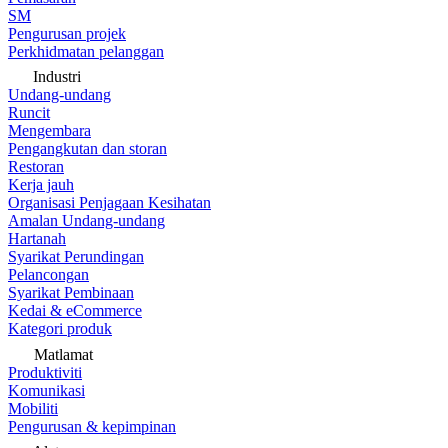
SM
Pengurusan projek
Perkhidmatan pelanggan
Industri
Undang-undang
Runcit
Mengembara
Pengangkutan dan storan
Restoran
Kerja jauh
Organisasi Penjagaan Kesihatan
Amalan Undang-undang
Hartanah
Syarikat Perundingan
Pelancongan
Syarikat Pembinaan
Kedai & eCommerce
Kategori produk
Matlamat
Produktiviti
Komunikasi
Mobiliti
Pengurusan & kepimpinan