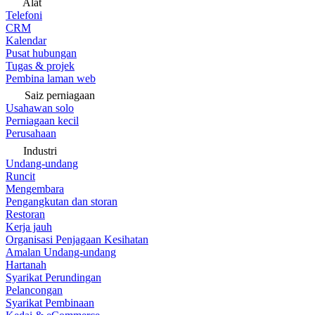
Alat
Telefoni
CRM
Kalendar
Pusat hubungan
Tugas & projek
Pembina laman web
Saiz perniagaan
Usahawan solo
Perniagaan kecil
Perusahaan
Industri
Undang-undang
Runcit
Mengembara
Pengangkutan dan storan
Restoran
Kerja jauh
Organisasi Penjagaan Kesihatan
Amalan Undang-undang
Hartanah
Syarikat Perundingan
Pelancongan
Syarikat Pembinaan