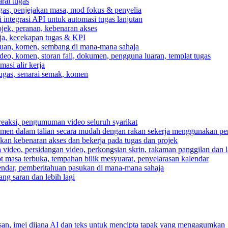
rai tugas
gas, penjejakan masa, mod fokus & penyelia
integrasi API untuk automasi tugas lanjutan
jek, peranan, kebenaran akses
rja, kecekapan tugas & KPI
ahuan, komen, sembang di mana-mana sahaja
deo, komen, storan fail, dokumen, pengguna luaran, templat tugas
asi alir kerja
tugas, senarai semak, komen
reaksi, pengumuman video seluruh syarikat
umen dalam talian secara mudah dengan rakan sekerja menggunakan pe
pkan kebenaran akses dan bekerja pada tugas dan projek
video, persidangan video, perkongsian skrin, rakaman panggilan dan la
ot masa terbuka, tempahan bilik mesyuarat, penyelarasan kalendar
endar, pemberitahuan pasukan di mana-mana sahaja
ng saran dan lebih lagi
n, imej dijana AI dan teks untuk mencipta tapak yang mengagumkan