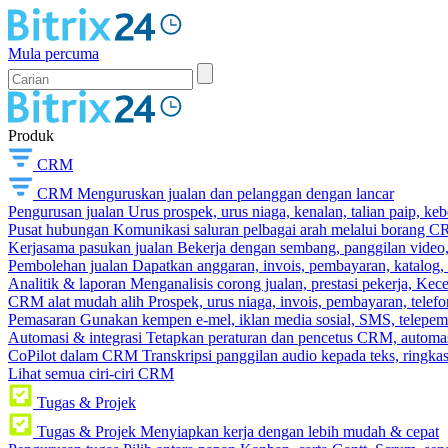
Mula percuma
Produk
CRM
CRM
Menguruskan jualan dan pelanggan dengan lancar
Pengurusan jualan
Urus prospek, urus niaga, kenalan, talian paip, k
Pusat hubungan
Komunikasi saluran pelbagai arah melalui borang C
Kerjasama pasukan jualan
Bekerja dengan sembang, panggilan video, t
Pembolehan jualan
Dapatkan anggaran, invois, pembayaran, katalog,
Analitik & laporan
Menganalisis corong jualan, prestasi pekerja, Kec
CRM alat mudah alih
Prospek, urus niaga, invois, pembayaran, telefo
Pemasaran
Gunakan kempen e-mel, iklan media sosial, SMS, telepem
Automasi & integrasi
Tetapkan peraturan dan pencetus CRM, automasi
CoPilot dalam CRM
Transkripsi panggilan audio kepada teks, ringk
Lihat semua ciri-ciri CRM
Tugas & Projek
Tugas & Projek
Menyiapkan kerja dengan lebih mudah & cepat