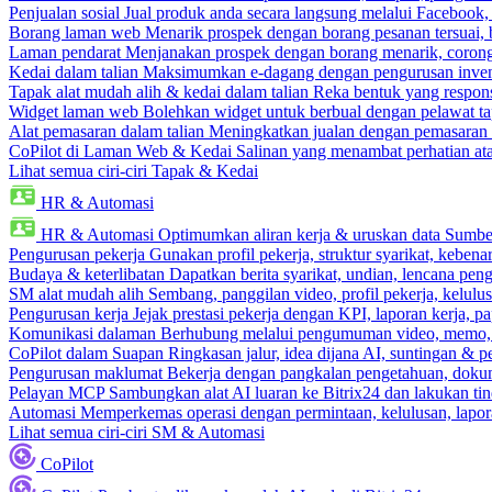
Penjualan sosial
Jual produk anda secara langsung melalui Facebook
Borang laman web
Menarik prospek dengan borang pesanan tersuai,
Laman pendarat
Menjanakan prospek dengan borang menarik, corong 
Kedai dalam talian
Maksimumkan e-dagang dengan pengurusan invento
Tapak alat mudah alih & kedai dalam talian
Reka bentuk yang respons
Widget laman web
Bolehkan widget untuk berbual dengan pelawat ta
Alat pemasaran dalam talian
Meningkatkan jualan dengan pemasaran 
CoPilot di Laman Web & Kedai
Salinan yang menambat perhatian atas
Lihat semua ciri-ciri Tapak & Kedai
HR & Automasi
HR & Automasi
Optimumkan aliran kerja & uruskan data Sumb
Pengurusan pekerja
Gunakan profil pekerja, struktur syarikat, kebena
Budaya & keterlibatan
Dapatkan berita syarikat, undian, lencana pen
SM alat mudah alih
Sembang, panggilan video, profil pekerja, kelul
Pengurusan kerja
Jejak prestasi pekerja dengan KPI, laporan kerja, p
Komunikasi dalaman
Berhubung melalui pengumuman video, memo,
CoPilot dalam Suapan
Ringkasan jalur, idea dijana AI, suntingan & p
Pengurusan maklumat
Bekerja dengan pangkalan pengetahuan, dokume
Pelayan MCP
Sambungkan alat AI luaran ke Bitrix24 dan lakukan tin
Automasi
Memperkemas operasi dengan permintaan, kelulusan, lapora
Lihat semua ciri-ciri SM & Automasi
CoPilot