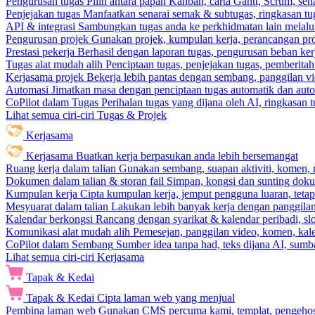
Pengurusan tugas
Pilih antara papan Kanban, carta Gantt, Scrum, sena
Penjejakan tugas
Manfaatkan senarai semak & subtugas, ringkasan tu
API & integrasi
Sambungkan tugas anda ke perkhidmatan lain melalui 
Pengurusan projek
Gunakan projek, kumpulan kerja, perancangan pro
Prestasi pekerja
Berhasil dengan laporan tugas, pengurusan beban ke
Tugas alat mudah alih
Penciptaan tugas, penjejakan tugas, pemberit
Kerjasama projek
Bekerja lebih pantas dengan sembang, panggilan vi
Automasi
Jimatkan masa dengan penciptaan tugas automatik dan autom
CoPilot dalam Tugas
Perihalan tugas yang dijana oleh AI, ringkasan 
Lihat semua ciri-ciri Tugas & Projek
Kerjasama
Kerjasama
Buatkan kerja berpasukan anda lebih bersemangat
Ruang kerja dalam talian
Gunakan sembang, suapan aktiviti, komen, 
Dokumen dalam talian & storan fail
Simpan, kongsi dan sunting dok
Kumpulan kerja
Cipta kumpulan kerja, jemput pengguna luaran, teta
Mesyuarat dalam talian
Lakukan lebih banyak kerja dengan panggilan 
Kalendar berkongsi
Rancang dengan syarikat & kalendar peribadi, sl
Komunikasi alat mudah alih
Pemesejan, panggilan video, komen, kal
CoPilot dalam Sembang
Sumber idea tanpa had, teks dijana AI, sumba
Lihat semua ciri-ciri Kerjasama
Tapak & Kedai
Tapak & Kedai
Cipta laman web yang menjual
Pembina laman web
Gunakan CMS percuma kami, templat, pengehosa