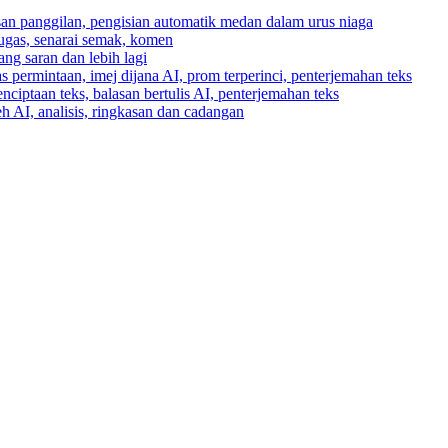
asan panggilan, pengisian automatik medan dalam urus niaga
tugas, senarai semak, komen
ng saran dan lebih lagi
 permintaan, imej dijana AI, prom terperinci, penterjemahan teks
enciptaan teks, balasan bertulis AI, penterjemahan teks
h AI, analisis, ringkasan dan cadangan