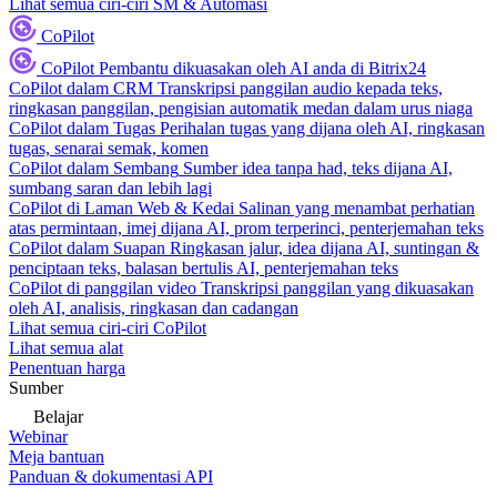
Lihat semua ciri-ciri SM & Automasi
CoPilot
CoPilot
Pembantu dikuasakan oleh AI anda di Bitrix24
CoPilot dalam CRM
Transkripsi panggilan audio kepada teks,
ringkasan panggilan, pengisian automatik medan dalam urus niaga
CoPilot dalam Tugas
Perihalan tugas yang dijana oleh AI, ringkasan
tugas, senarai semak, komen
CoPilot dalam Sembang
Sumber idea tanpa had, teks dijana AI,
sumbang saran dan lebih lagi
CoPilot di Laman Web & Kedai
Salinan yang menambat perhatian
atas permintaan, imej dijana AI, prom terperinci, penterjemahan teks
CoPilot dalam Suapan
Ringkasan jalur, idea dijana AI, suntingan &
penciptaan teks, balasan bertulis AI, penterjemahan teks
CoPilot di panggilan video
Transkripsi panggilan yang dikuasakan
oleh AI, analisis, ringkasan dan cadangan
Lihat semua ciri-ciri CoPilot
Lihat semua alat
Penentuan harga
Sumber
Belajar
Webinar
Meja bantuan
Panduan & dokumentasi API