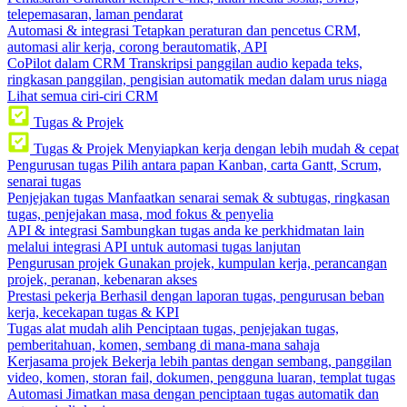
telepemasaran, laman pendarat
Automasi & integrasi
Tetapkan peraturan dan pencetus CRM,
automasi alir kerja, corong berautomatik, API
CoPilot dalam CRM
Transkripsi panggilan audio kepada teks,
ringkasan panggilan, pengisian automatik medan dalam urus niaga
Lihat semua ciri-ciri CRM
Tugas & Projek
Tugas & Projek
Menyiapkan kerja dengan lebih mudah & cepat
Pengurusan tugas
Pilih antara papan Kanban, carta Gantt, Scrum,
senarai tugas
Penjejakan tugas
Manfaatkan senarai semak & subtugas, ringkasan
tugas, penjejakan masa, mod fokus & penyelia
API & integrasi
Sambungkan tugas anda ke perkhidmatan lain
melalui integrasi API untuk automasi tugas lanjutan
Pengurusan projek
Gunakan projek, kumpulan kerja, perancangan
projek, peranan, kebenaran akses
Prestasi pekerja
Berhasil dengan laporan tugas, pengurusan beban
kerja, kecekapan tugas & KPI
Tugas alat mudah alih
Penciptaan tugas, penjejakan tugas,
pemberitahuan, komen, sembang di mana-mana sahaja
Kerjasama projek
Bekerja lebih pantas dengan sembang, panggilan
video, komen, storan fail, dokumen, pengguna luaran, templat tugas
Automasi
Jimatkan masa dengan penciptaan tugas automatik dan