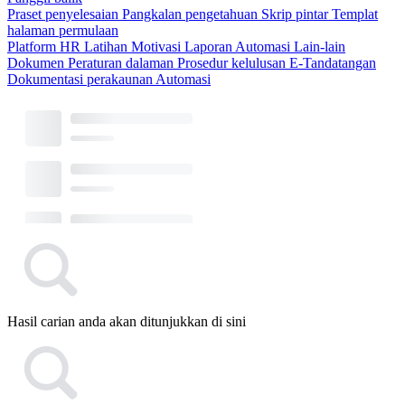
Praset penyelesaian
Pangkalan pengetahuan
Skrip pintar
Templat
halaman permulaan
Platform HR
Latihan
Motivasi
Laporan
Automasi
Lain-lain
Dokumen
Peraturan dalaman
Prosedur kelulusan
E-Tandatangan
Dokumentasi perakaunan
Automasi
Hasil carian anda akan ditunjukkan di sini