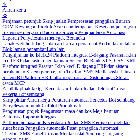
44
Aliran kerja
38
Penjanaan petunjuk
Skrip jualan
Pemprosesan panggilan
Butiran
CRM
Kewangan
Produk
Acara dan tempahan
Kesetiaan pelanggan
Sistem pembayaran
Kadar mata wang
Penghantaran
Automasi
Laporan
Penyelesaian menegak
Beraneka
Tapak web berbilang halaman
Laman penambat
Kedai dalam talian
Blok laman penambat
Lain-lain
Penghijrahan ke Bitrix24
Platform integrasi
E-dagang
Pasaran
Iklan
kecil
ERP dan sistem perakaunan
Sistem BI
Bank
XLS, CSV, XML
Platform integrasi
Pasaran
Iklan kecil
E-dagang
ERP dan sistem
perakaunan
Sistem pembayaran
Telefoni
SMS
Media sosial
Utusan
Sistem BI
Platform HR
Platform pemasaran
Sistem tugas
Storan
awan
MCP
Analitik pihak ketiga
Kecerdasan Jualan
Jualan
Telefoni
Tugas
Pekerja
Bot sembang
Skrip pintar
Aliran kerja
Peraturan automasi
Pencetus
Bot sembang
Penyelesaian untuk CoPilot
Produktiviti
Pengurusan projek
Pengurusan masa dan kos
Meja bantuan
Automasi
Laporan
Integrasi
Platform pemasaran
Kecerdasan Jualan
SMS
Kempen e-mel dan
surat berita
Panggilan automatik
Pusat panggilan
Automasi
Telefoni
SMS
E-mel
Utusan
Media sosial
Sembang langsung
Panggil balik