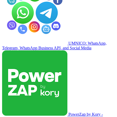
UMNICO: WhatsApp,
Telegram, WhatsApp Business API, and Social Media
PowerZap by Kory -