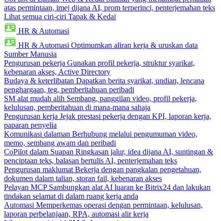
atas permintaan, imej dijana AI, prom terperinci, penterjemahan teks
Lihat semua ciri-ciri Tapak & Kedai
HR & Automasi
HR & Automasi
Optimumkan aliran kerja & uruskan data
Sumber Manusia
Pengurusan pekerja
Gunakan profil pekerja, struktur syarikat,
kebenaran akses, Active Directory
Budaya & keterlibatan
Dapatkan berita syarikat, undian, lencana
penghargaan, teg, pemberitahuan peribadi
SM alat mudah alih
Sembang, panggilan video, profil pekerja,
kelulusan, pemberitahuan di mana-mana sahaja
Pengurusan kerja
Jejak prestasi pekerja dengan KPI, laporan kerja,
paparan penyelia
Komunikasi dalaman
Berhubung melalui pengumuman video,
memo, sembang awam dan peribadi
CoPilot dalam Suapan
Ringkasan jalur, idea dijana AI, suntingan &
penciptaan teks, balasan bertulis AI, penterjemahan teks
Pengurusan maklumat
Bekerja dengan pangkalan pengetahuan,
dokumen dalam talian, storan fail, kebenaran akses
Pelayan MCP
Sambungkan alat AI luaran ke Bitrix24 dan lakukan
tindakan selamat di dalam ruang kerja anda
Automasi
Memperkemas operasi dengan permintaan, kelulusan,
laporan perbelanjaan, RPA, automasi alir kerja