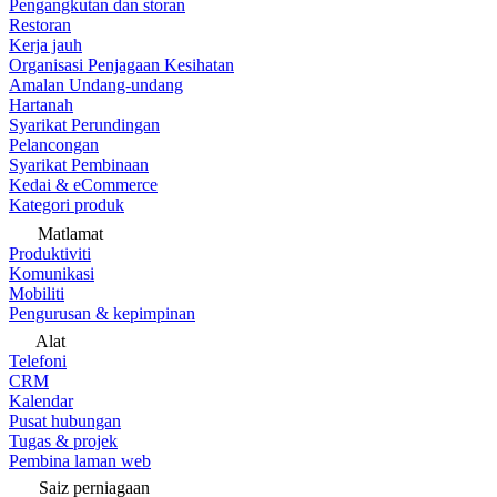
Pengangkutan dan storan
Restoran
Kerja jauh
Organisasi Penjagaan Kesihatan
Amalan Undang-undang
Hartanah
Syarikat Perundingan
Pelancongan
Syarikat Pembinaan
Kedai & eCommerce
Kategori produk
Matlamat
Produktiviti
Komunikasi
Mobiliti
Pengurusan & kepimpinan
Alat
Telefoni
CRM
Kalendar
Pusat hubungan
Tugas & projek
Pembina laman web
Saiz perniagaan