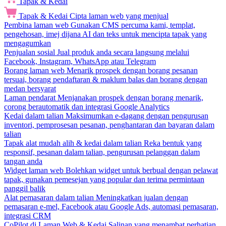
Tapak & Kedai
Tapak & Kedai
Cipta laman web yang menjual
Pembina laman web
Gunakan CMS percuma kami, templat,
pengehosan, imej dijana AI dan teks untuk mencipta tapak yang
mengagumkan
Penjualan sosial
Jual produk anda secara langsung melalui
Facebook, Instagram, WhatsApp atau Telegram
Borang laman web
Menarik prospek dengan borang pesanan
tersuai, borang pendaftaran & maklum balas dan borang dengan
medan bersyarat
Laman pendarat
Menjanakan prospek dengan borang menarik,
corong berautomatik dan integrasi Google Analytics
Kedai dalam talian
Maksimumkan e-dagang dengan pengurusan
inventori, pemprosesan pesanan, penghantaran dan bayaran dalam
talian
Tapak alat mudah alih & kedai dalam talian
Reka bentuk yang
responsif, pesanan dalam talian, pengurusan pelanggan dalam
tangan anda
Widget laman web
Bolehkan widget untuk berbual dengan pelawat
tapak, gunakan pemesejan yang popular dan terima permintaan
panggil balik
Alat pemasaran dalam talian
Meningkatkan jualan dengan
pemasaran e-mel, Facebook atau Google Ads, automasi pemasaran,
integrasi CRM
CoPilot di Laman Web & Kedai
Salinan yang menambat perhatian