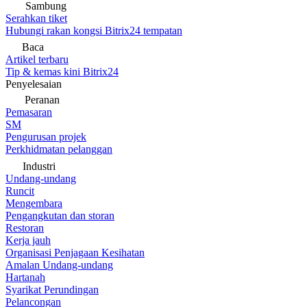
Sambung
Serahkan tiket
Hubungi rakan kongsi Bitrix24 tempatan
Baca
Artikel terbaru
Tip & kemas kini Bitrix24
Penyelesaian
Peranan
Pemasaran
SM
Pengurusan projek
Perkhidmatan pelanggan
Industri
Undang-undang
Runcit
Mengembara
Pengangkutan dan storan
Restoran
Kerja jauh
Organisasi Penjagaan Kesihatan
Amalan Undang-undang
Hartanah
Syarikat Perundingan
Pelancongan