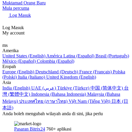
Muktamad Orang Baru
Mula percuma
Log Masuk
Log Masuk
My account
ms
Amerika
United States (English)
América Latina (Español)
Brasil (Português)
México (Español)
Colombia (Español)
Eropah
Europe (English)
Deutschland (Deutsch)
France (Français)
Polska
(Polski)
Italia (Italiano)
United Kingdom (English)
Asia
India (English)
UAE (عربي)
Türkiye (Türkçe)
中国 (简体中文)
台
灣 (繁體中文)
Indonesia (Bahasa Indonesia)
Malaysia (Bahasa
Melayu)
ประเทศไทย (ภาษาไทย)
Việt Nam (Tiếng Việt)
日本 (日
本語)
Anda boleh mengubah wilayah anda di sini, jika perlu
Pasaran Bitrix24
760+ aplikasi