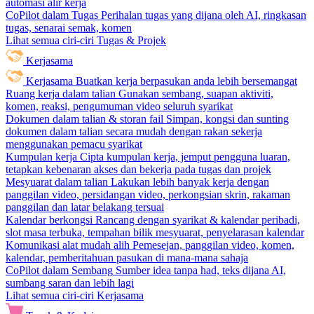
automasi alir kerja
CoPilot dalam Tugas
Perihalan tugas yang dijana oleh AI, ringkasan
tugas, senarai semak, komen
Lihat semua ciri-ciri Tugas & Projek
Kerjasama
Kerjasama
Buatkan kerja berpasukan anda lebih bersemangat
Ruang kerja dalam talian
Gunakan sembang, suapan aktiviti,
komen, reaksi, pengumuman video seluruh syarikat
Dokumen dalam talian & storan fail
Simpan, kongsi dan sunting
dokumen dalam talian secara mudah dengan rakan sekerja
menggunakan pemacu syarikat
Kumpulan kerja
Cipta kumpulan kerja, jemput pengguna luaran,
tetapkan kebenaran akses dan bekerja pada tugas dan projek
Mesyuarat dalam talian
Lakukan lebih banyak kerja dengan
panggilan video, persidangan video, perkongsian skrin, rakaman
panggilan dan latar belakang tersuai
Kalendar berkongsi
Rancang dengan syarikat & kalendar peribadi,
slot masa terbuka, tempahan bilik mesyuarat, penyelarasan kalendar
Komunikasi alat mudah alih
Pemesejan, panggilan video, komen,
kalendar, pemberitahuan pasukan di mana-mana sahaja
CoPilot dalam Sembang
Sumber idea tanpa had, teks dijana AI,
sumbang saran dan lebih lagi
Lihat semua ciri-ciri Kerjasama