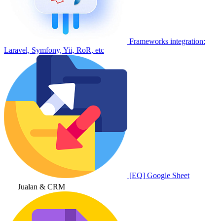
Frameworks integration:
Laravel, Symfony, Yii, RoR, etc
[EQ] Google Sheet
Jualan & CRM