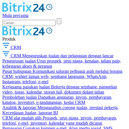
Mula percuma
Produk
CRM
CRM
Menguruskan jualan dan pelanggan dengan lancar
Pengurusan jualan
Urus prospek, urus niaga, kenalan, talian paip,
kebenaran akses & peranan
Pusat hubungan
Komunikasi saluran pelbagai arah melalui borang
CRM, widget laman web, sembang langsung, WhatsApp,
Instagram, telefoni, e-mel
Kerjasama pasukan jualan
Bekerja dengan sembang, panggilan
video, tugas, kalendar, storan fail, dokumen dalam talian
Pembolehan jualan
Dapatkan anggaran, invois, pembayaran,
katalog, inventori, e-tandatangan, kedai CRM
Analitik & laporan
Menganalisis corong jualan, prestasi pekerja,
Kecerdasan Jualan, laporan BI
CRM alat mudah alih
Prospek, urus niaga, invois, pembayaran,
telefoni, e-mel, inventori, kalendar yang mudah dicapai
Pemasaran
Gunakan kempen e-mel, iklan media sosial, SMS,