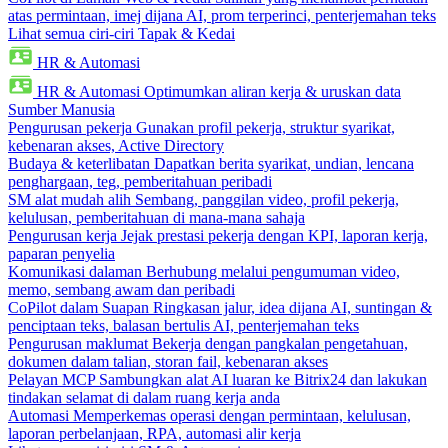
atas permintaan, imej dijana AI, prom terperinci, penterjemahan teks
Lihat semua ciri-ciri Tapak & Kedai
HR & Automasi
HR & Automasi
Optimumkan aliran kerja & uruskan data
Sumber Manusia
Pengurusan pekerja
Gunakan profil pekerja, struktur syarikat,
kebenaran akses, Active Directory
Budaya & keterlibatan
Dapatkan berita syarikat, undian, lencana
penghargaan, teg, pemberitahuan peribadi
SM alat mudah alih
Sembang, panggilan video, profil pekerja,
kelulusan, pemberitahuan di mana-mana sahaja
Pengurusan kerja
Jejak prestasi pekerja dengan KPI, laporan kerja,
paparan penyelia
Komunikasi dalaman
Berhubung melalui pengumuman video,
memo, sembang awam dan peribadi
CoPilot dalam Suapan
Ringkasan jalur, idea dijana AI, suntingan &
penciptaan teks, balasan bertulis AI, penterjemahan teks
Pengurusan maklumat
Bekerja dengan pangkalan pengetahuan,
dokumen dalam talian, storan fail, kebenaran akses
Pelayan MCP
Sambungkan alat AI luaran ke Bitrix24 dan lakukan
tindakan selamat di dalam ruang kerja anda
Automasi
Memperkemas operasi dengan permintaan, kelulusan,
laporan perbelanjaan, RPA, automasi alir kerja