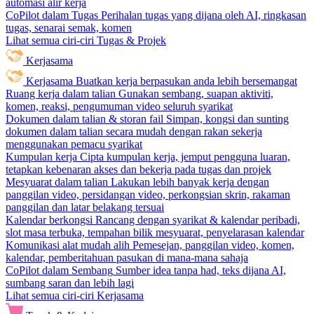
automasi alir kerja
CoPilot dalam Tugas
Perihalan tugas yang dijana oleh AI, ringkasan
tugas, senarai semak, komen
Lihat semua ciri-ciri Tugas & Projek
Kerjasama
Kerjasama
Buatkan kerja berpasukan anda lebih bersemangat
Ruang kerja dalam talian
Gunakan sembang, suapan aktiviti,
komen, reaksi, pengumuman video seluruh syarikat
Dokumen dalam talian & storan fail
Simpan, kongsi dan sunting
dokumen dalam talian secara mudah dengan rakan sekerja
menggunakan pemacu syarikat
Kumpulan kerja
Cipta kumpulan kerja, jemput pengguna luaran,
tetapkan kebenaran akses dan bekerja pada tugas dan projek
Mesyuarat dalam talian
Lakukan lebih banyak kerja dengan
panggilan video, persidangan video, perkongsian skrin, rakaman
panggilan dan latar belakang tersuai
Kalendar berkongsi
Rancang dengan syarikat & kalendar peribadi,
slot masa terbuka, tempahan bilik mesyuarat, penyelarasan kalendar
Komunikasi alat mudah alih
Pemesejan, panggilan video, komen,
kalendar, pemberitahuan pasukan di mana-mana sahaja
CoPilot dalam Sembang
Sumber idea tanpa had, teks dijana AI,
sumbang saran dan lebih lagi
Lihat semua ciri-ciri Kerjasama