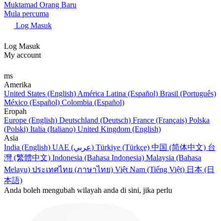
Muktamad Orang Baru
Mula percuma
Log Masuk
Log Masuk
My account
ms
Amerika
United States (English)
América Latina (Español)
Brasil (Português)
México (Español)
Colombia (Español)
Eropah
Europe (English)
Deutschland (Deutsch)
France (Français)
Polska
(Polski)
Italia (Italiano)
United Kingdom (English)
Asia
India (English)
UAE (عربي)
Türkiye (Türkçe)
中国 (简体中文)
台
灣 (繁體中文)
Indonesia (Bahasa Indonesia)
Malaysia (Bahasa
Melayu)
ประเทศไทย (ภาษาไทย)
Việt Nam (Tiếng Việt)
日本 (日
本語)
Anda boleh mengubah wilayah anda di sini, jika perlu