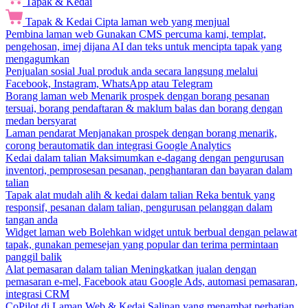
Tapak & Kedai
Tapak & Kedai
Cipta laman web yang menjual
Pembina laman web
Gunakan CMS percuma kami, templat,
pengehosan, imej dijana AI dan teks untuk mencipta tapak yang
mengagumkan
Penjualan sosial
Jual produk anda secara langsung melalui
Facebook, Instagram, WhatsApp atau Telegram
Borang laman web
Menarik prospek dengan borang pesanan
tersuai, borang pendaftaran & maklum balas dan borang dengan
medan bersyarat
Laman pendarat
Menjanakan prospek dengan borang menarik,
corong berautomatik dan integrasi Google Analytics
Kedai dalam talian
Maksimumkan e-dagang dengan pengurusan
inventori, pemprosesan pesanan, penghantaran dan bayaran dalam
talian
Tapak alat mudah alih & kedai dalam talian
Reka bentuk yang
responsif, pesanan dalam talian, pengurusan pelanggan dalam
tangan anda
Widget laman web
Bolehkan widget untuk berbual dengan pelawat
tapak, gunakan pemesejan yang popular dan terima permintaan
panggil balik
Alat pemasaran dalam talian
Meningkatkan jualan dengan
pemasaran e-mel, Facebook atau Google Ads, automasi pemasaran,
integrasi CRM
CoPilot di Laman Web & Kedai
Salinan yang menambat perhatian