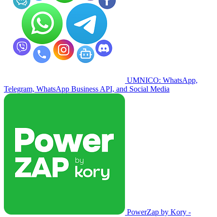
UMNICO: WhatsApp,
Telegram, WhatsApp Business API, and Social Media
PowerZap by Kory -