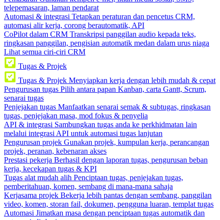
telepemasaran, laman pendarat
Automasi & integrasi
Tetapkan peraturan dan pencetus CRM,
automasi alir kerja, corong berautomatik, API
CoPilot dalam CRM
Transkripsi panggilan audio kepada teks,
ringkasan panggilan, pengisian automatik medan dalam urus niaga
Lihat semua ciri-ciri CRM
Tugas & Projek
Tugas & Projek
Menyiapkan kerja dengan lebih mudah & cepat
Pengurusan tugas
Pilih antara papan Kanban, carta Gantt, Scrum,
senarai tugas
Penjejakan tugas
Manfaatkan senarai semak & subtugas, ringkasan
tugas, penjejakan masa, mod fokus & penyelia
API & integrasi
Sambungkan tugas anda ke perkhidmatan lain
melalui integrasi API untuk automasi tugas lanjutan
Pengurusan projek
Gunakan projek, kumpulan kerja, perancangan
projek, peranan, kebenaran akses
Prestasi pekerja
Berhasil dengan laporan tugas, pengurusan beban
kerja, kecekapan tugas & KPI
Tugas alat mudah alih
Penciptaan tugas, penjejakan tugas,
pemberitahuan, komen, sembang di mana-mana sahaja
Kerjasama projek
Bekerja lebih pantas dengan sembang, panggilan
video, komen, storan fail, dokumen, pengguna luaran, templat tugas
Automasi
Jimatkan masa dengan penciptaan tugas automatik dan