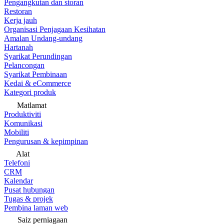
Pengangkutan dan storan
Restoran
Kerja jauh
Organisasi Penjagaan Kesihatan
Amalan Undang-undang
Hartanah
Syarikat Perundingan
Pelancongan
Syarikat Pembinaan
Kedai & eCommerce
Kategori produk
Matlamat
Produktiviti
Komunikasi
Mobiliti
Pengurusan & kepimpinan
Alat
Telefoni
CRM
Kalendar
Pusat hubungan
Tugas & projek
Pembina laman web
Saiz perniagaan