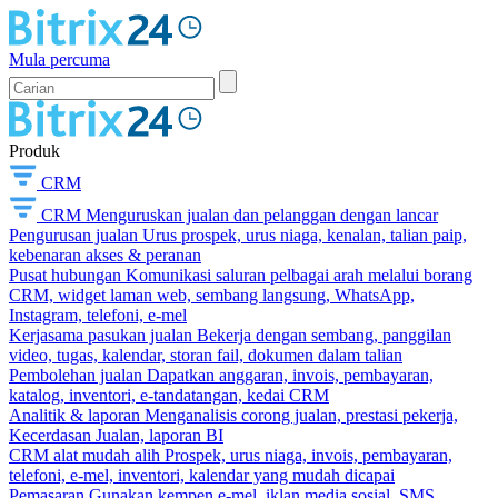
Mula percuma
Produk
CRM
CRM
Menguruskan jualan dan pelanggan dengan lancar
Pengurusan jualan
Urus prospek, urus niaga, kenalan, talian paip,
kebenaran akses & peranan
Pusat hubungan
Komunikasi saluran pelbagai arah melalui borang
CRM, widget laman web, sembang langsung, WhatsApp,
Instagram, telefoni, e-mel
Kerjasama pasukan jualan
Bekerja dengan sembang, panggilan
video, tugas, kalendar, storan fail, dokumen dalam talian
Pembolehan jualan
Dapatkan anggaran, invois, pembayaran,
katalog, inventori, e-tandatangan, kedai CRM
Analitik & laporan
Menganalisis corong jualan, prestasi pekerja,
Kecerdasan Jualan, laporan BI
CRM alat mudah alih
Prospek, urus niaga, invois, pembayaran,
telefoni, e-mel, inventori, kalendar yang mudah dicapai
Pemasaran
Gunakan kempen e-mel, iklan media sosial, SMS,