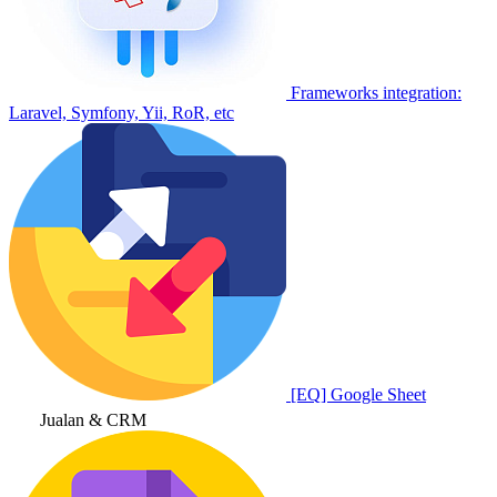
Frameworks integration:
Laravel, Symfony, Yii, RoR, etc
[EQ] Google Sheet
Jualan & CRM