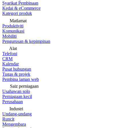
Syarikat Pembinaan
Kedai & eCommerce
Kategori produk
Matlamat
Produktiviti
Komunikasi
Mobiliti
Pengurusan & kepimpinan
Alat
Telefoni
CRM
Kalendar
Pusat hubungan
Tugas & projek
Pembina laman web
Saiz perniagaan
Usahawan solo
Perniagaan kecil
Perusahaan
Industri
Undang-undang
Runcit
Mengembara