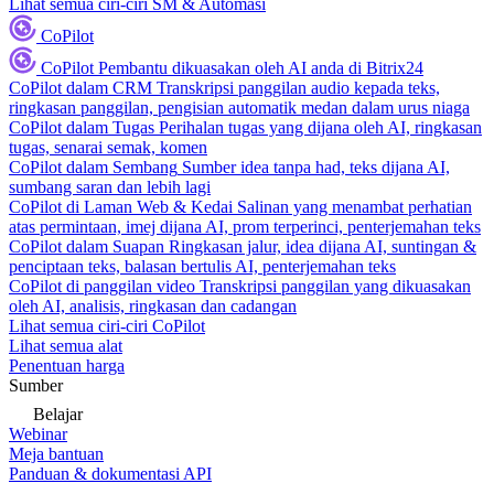
Lihat semua ciri-ciri SM & Automasi
CoPilot
CoPilot
Pembantu dikuasakan oleh AI anda di Bitrix24
CoPilot dalam CRM
Transkripsi panggilan audio kepada teks,
ringkasan panggilan, pengisian automatik medan dalam urus niaga
CoPilot dalam Tugas
Perihalan tugas yang dijana oleh AI, ringkasan
tugas, senarai semak, komen
CoPilot dalam Sembang
Sumber idea tanpa had, teks dijana AI,
sumbang saran dan lebih lagi
CoPilot di Laman Web & Kedai
Salinan yang menambat perhatian
atas permintaan, imej dijana AI, prom terperinci, penterjemahan teks
CoPilot dalam Suapan
Ringkasan jalur, idea dijana AI, suntingan &
penciptaan teks, balasan bertulis AI, penterjemahan teks
CoPilot di panggilan video
Transkripsi panggilan yang dikuasakan
oleh AI, analisis, ringkasan dan cadangan
Lihat semua ciri-ciri CoPilot
Lihat semua alat
Penentuan harga
Sumber
Belajar
Webinar
Meja bantuan
Panduan & dokumentasi API