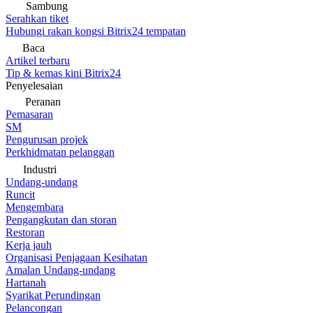
Sambung
Serahkan tiket
Hubungi rakan kongsi Bitrix24 tempatan
Baca
Artikel terbaru
Tip & kemas kini Bitrix24
Penyelesaian
Peranan
Pemasaran
SM
Pengurusan projek
Perkhidmatan pelanggan
Industri
Undang-undang
Runcit
Mengembara
Pengangkutan dan storan
Restoran
Kerja jauh
Organisasi Penjagaan Kesihatan
Amalan Undang-undang
Hartanah
Syarikat Perundingan
Pelancongan