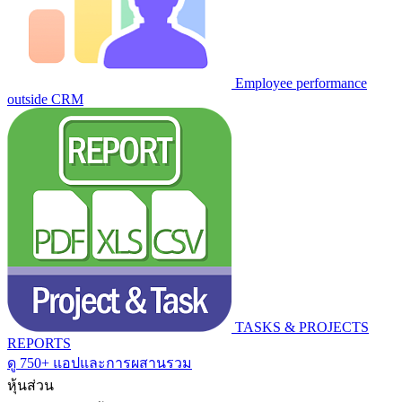
Employee performance
outside CRM
TASKS & PROJECTS
REPORTS
ดู 750+ แอปและการผสานรวม
หุ้นส่วน