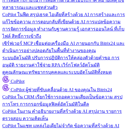
การสื่อสารภายใน
การสื่อสารผ่านวิดีโอประกาศ หมายเหตุ แช
ทสาธารณะและแชทส่วนตัว
CoPilot ในฟีด
สรุปเธรด ไอเดียที่สร้างด้วย AI การสร้างและการ
แก้ไขข้อความ การตอบกลับที่เขียนด้วย AI การแปลข้อความ
การจัดการข้อมูล
ทำงานกับฐานความรู้ เอกสารออนไลน์ ที่เก็บ
ไฟล์ สิทธิ์การเข้าถึง
เซิร์ฟเวอร์ MCP
เชื่อมต่อเครื่องมือ AI ภายนอกกับ Bitrix24 และ
ดำเนินการอย่างปลอดภัยในพื้นที่ทำงานของคุณ
ระบบอัตโนมัติ
ปรับการปฏิบัติการให้คล่องตัวด้วยคำขอ การ
อนุมัติ รายงานค่าใช้จ่าย RPA เวิร์กโฟลว์อัตโนมัติ
ดูคุณลักษณะทรัพยากรบุคคลและระบบอัตโนมัติทั้งหมด
CoPilot
CoPilot
ผู้ช่วยที่ขับเคลื่อนด้วย AI ของคุณใน Bitrix24
CoPilot ใน CRM
เรียกใช้การถอดความเสียงเป็นข้อความ สรุป
การโทร การกรอกข้อมูลฟิลด์อัตโนมัติในดีล
CoPilot ในงาน
คำอธิบายงานที่สร้างด้วย AI สรุปงาน รายการ
ตรวจสอบ ความคิดเห็น
CoPilot ในแชท
แหล่งไอเดียไม่จำกัด ข้อความที่สร้างด้วย AI