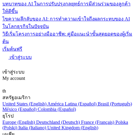
บทบาทของ AI ในการปรับปรุงกลยุทธ์การมีส่วนร่วมของลูกค้า
ให้ดีขึ้น
ไขความลึกลับของ AI: การทำความเข้าใจถึงผลกระทบของ AI
ในโลกธุรกิจในปัจจุบัน
วิธีเริ่มโครงการอย่างมืออาชีพ: คู่มือแนะนำขั้นสุดยอดของผู้เริ่ม
ต้น
เริ่มต้นฟรี
เข้าสู่ระบบ
เข้าสู่ระบบ
My account
th
สหรัฐอเมริกา
United States (English)
América Latina (Español)
Brasil (Português)
México (Español)
Colombia (Español)
ยุโรป
Europe (English)
Deutschland (Deutsch)
France (Français)
Polska
(Polski)
Italia (Italiano)
United Kingdom (English)
เอเชีย