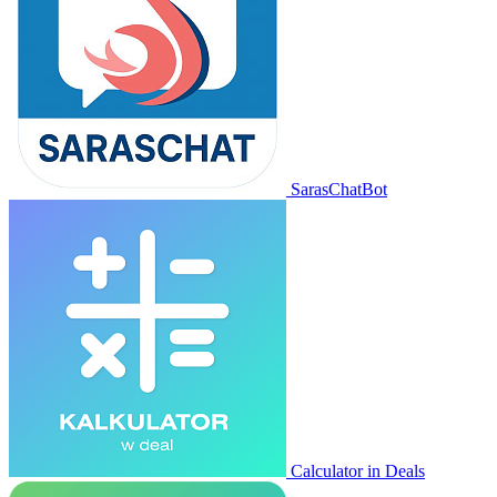
SarasChatBot
Calculator in Deals