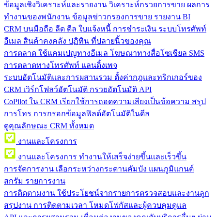
ข้อมูลเชิงวิเคราะห์และรายงาน
วิเคราะห์กรวยการขาย ผลการ
ทำงานของพนักงาน ข้อมูลข่าวกรองการขาย รายงาน BI
CRM บนมือถือ
ลีด ดีล ใบแจ้งหนี้ การชำระเงิน ระบบโทรศัพท์
อีเมล สินค้าคงคลัง ปฏิทิน ที่ปลายนิ้วของคุณ
การตลาด
ใช้แคมเปญทางอีเมล โฆษณาทางสื่อโซเชียล SMS
การตลาดทางโทรศัพท์ แลนดิ้งเพจ
ระบบอัตโนมัติและการผสานรวม
ตั้งค่ากฎและทริกเกอร์ของ
CRM เวิร์กโฟลว์อัตโนมัติ กรวยอัตโนมัติ API
CoPilot ใน CRM
เรียกใช้การถอดความเสียงเป็นข้อความ สรุป
การโทร การกรอกข้อมูลฟิลด์อัตโนมัติในดีล
ดูคุณลักษณะ CRM ทั้งหมด
งานและโครงการ
งานและโครงการ
ทำงานให้เสร็จง่ายขึ้นและเร็วขึ้น
การจัดการงาน
เลือกระหว่างกระดานคัมบัง แผนภูมิแกนต์
สกรัม รายการงาน
การติดตามงาน
ใช้ประโยชน์จากรายการตรวจสอบและงานลูก
สรุปงาน การติดตามเวลา โหมดโฟกัสและผู้ควบคุมดูแล