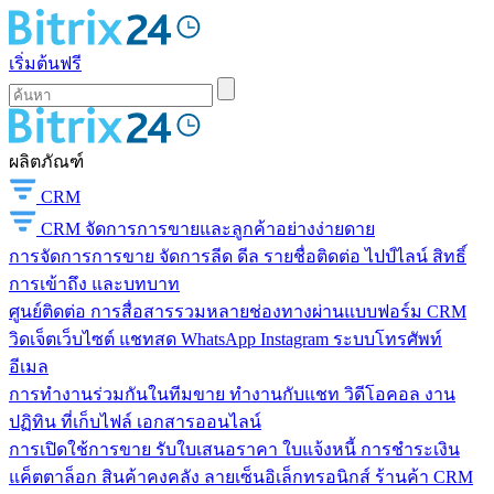
เริ่มต้นฟรี
ผลิตภัณฑ์
CRM
CRM
จัดการการขายและลูกค้าอย่างง่ายดาย
การจัดการการขาย
จัดการลีด ดีล รายชื่อติดต่อ ไปป์ไลน์ สิทธิ์
การเข้าถึง และบทบาท
ศูนย์ติดต่อ
การสื่อสารรวมหลายช่องทางผ่านแบบฟอร์ม CRM
วิดเจ็ตเว็บไซต์ แชทสด WhatsApp Instagram ระบบโทรศัพท์
อีเมล
การทำงานร่วมกันในทีมขาย
ทำงานกับแชท วิดีโอคอล งาน
ปฏิทิน ที่เก็บไฟล์ เอกสารออนไลน์
การเปิดใช้การขาย
รับใบเสนอราคา ใบแจ้งหนี้ การชำระเงิน
แค็ตตาล็อก สินค้าคงคลัง ลายเซ็นอิเล็กทรอนิกส์ ร้านค้า CRM