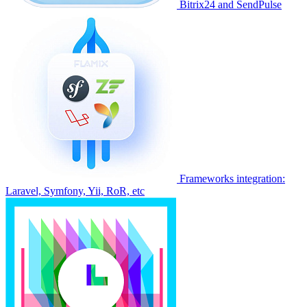
Bitrix24 and SendPulse
Frameworks integration:
Laravel, Symfony, Yii, RoR, etc