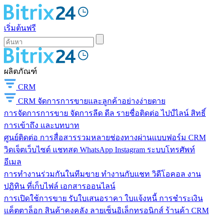
เริ่มต้นฟรี
ผลิตภัณฑ์
CRM
CRM
จัดการการขายและลูกค้าอย่างง่ายดาย
การจัดการการขาย
จัดการลีด ดีล รายชื่อติดต่อ ไปป์ไลน์ สิทธิ์
การเข้าถึง และบทบาท
ศูนย์ติดต่อ
การสื่อสารรวมหลายช่องทางผ่านแบบฟอร์ม CRM
วิดเจ็ตเว็บไซต์ แชทสด WhatsApp Instagram ระบบโทรศัพท์
อีเมล
การทำงานร่วมกันในทีมขาย
ทำงานกับแชท วิดีโอคอล งาน
ปฏิทิน ที่เก็บไฟล์ เอกสารออนไลน์
การเปิดใช้การขาย
รับใบเสนอราคา ใบแจ้งหนี้ การชำระเงิน
แค็ตตาล็อก สินค้าคงคลัง ลายเซ็นอิเล็กทรอนิกส์ ร้านค้า CRM