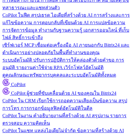
การสื่อสารภายใน
การสื่อสารผ่านวิดีโอประกาศ หมายเหตุ แช
ทสาธารณะและแชทส่วนตัว
CoPilot ในฟีด
สรุปเธรด ไอเดียที่สร้างด้วย AI การสร้างและการ
แก้ไขข้อความ การตอบกลับที่เขียนด้วย AI การแปลข้อความ
การจัดการข้อมูล
ทำงานกับฐานความรู้ เอกสารออนไลน์ ที่เก็บ
ไฟล์ สิทธิ์การเข้าถึง
เซิร์ฟเวอร์ MCP
เชื่อมต่อเครื่องมือ AI ภายนอกกับ Bitrix24 และ
ดำเนินการอย่างปลอดภัยในพื้นที่ทำงานของคุณ
ระบบอัตโนมัติ
ปรับการปฏิบัติการให้คล่องตัวด้วยคำขอ การ
อนุมัติ รายงานค่าใช้จ่าย RPA เวิร์กโฟลว์อัตโนมัติ
ดูคุณลักษณะทรัพยากรบุคคลและระบบอัตโนมัติทั้งหมด
CoPilot
CoPilot
ผู้ช่วยที่ขับเคลื่อนด้วย AI ของคุณใน Bitrix24
CoPilot ใน CRM
เรียกใช้การถอดความเสียงเป็นข้อความ สรุป
การโทร การกรอกข้อมูลฟิลด์อัตโนมัติในดีล
CoPilot ในงาน
คำอธิบายงานที่สร้างด้วย AI สรุปงาน รายการ
ตรวจสอบ ความคิดเห็น
CoPilot ในแชท
แหล่งไอเดียไม่จำกัด ข้อความที่สร้างด้วย AI