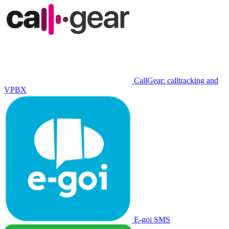
CallGear: calltracking and
VPBX
E-goi SMS