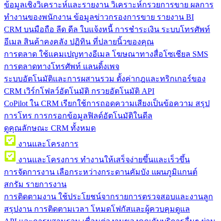
ข้อมูลเชิงวิเคราะห์และรายงาน
วิเคราะห์กรวยการขาย ผลการ
ทำงานของพนักงาน ข้อมูลข่าวกรองการขาย รายงาน BI
CRM บนมือถือ
ลีด ดีล ใบแจ้งหนี้ การชำระเงิน ระบบโทรศัพท์
อีเมล สินค้าคงคลัง ปฏิทิน ที่ปลายนิ้วของคุณ
การตลาด
ใช้แคมเปญทางอีเมล โฆษณาทางสื่อโซเชียล SMS
การตลาดทางโทรศัพท์ แลนดิ้งเพจ
ระบบอัตโนมัติและการผสานรวม
ตั้งค่ากฎและทริกเกอร์ของ
CRM เวิร์กโฟลว์อัตโนมัติ กรวยอัตโนมัติ API
CoPilot ใน CRM
เรียกใช้การถอดความเสียงเป็นข้อความ สรุป
การโทร การกรอกข้อมูลฟิลด์อัตโนมัติในดีล
ดูคุณลักษณะ CRM ทั้งหมด
งานและโครงการ
งานและโครงการ
ทำงานให้เสร็จง่ายขึ้นและเร็วขึ้น
การจัดการงาน
เลือกระหว่างกระดานคัมบัง แผนภูมิแกนต์
สกรัม รายการงาน
การติดตามงาน
ใช้ประโยชน์จากรายการตรวจสอบและงานลูก
สรุปงาน การติดตามเวลา โหมดโฟกัสและผู้ควบคุมดูแล