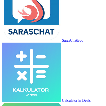
SarasChatBot
Calculator in Deals