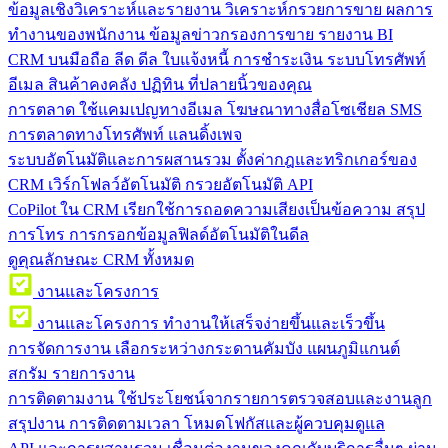
ข้อมูลเชิงวิเคราะห์และรายงาน
วิเคราะห์กรวยการขาย ผลการ
ทำงานของพนักงาน ข้อมูลข่าวกรองการขาย รายงาน BI
CRM บนมือถือ
ลีด ดีล ใบแจ้งหนี้ การชำระเงิน ระบบโทรศัพท์
อีเมล สินค้าคงคลัง ปฏิทิน ที่ปลายนิ้วของคุณ
การตลาด
ใช้แคมเปญทางอีเมล โฆษณาทางสื่อโซเชียล SMS
การตลาดทางโทรศัพท์ แลนดิ้งเพจ
ระบบอัตโนมัติและการผสานรวม
ตั้งค่ากฎและทริกเกอร์ของ
CRM เวิร์กโฟลว์อัตโนมัติ กรวยอัตโนมัติ API
CoPilot ใน CRM
เรียกใช้การถอดความเสียงเป็นข้อความ สรุป
การโทร การกรอกข้อมูลฟิลด์อัตโนมัติในดีล
ดูคุณลักษณะ CRM ทั้งหมด
งานและโครงการ
งานและโครงการ
ทำงานให้เสร็จง่ายขึ้นและเร็วขึ้น
การจัดการงาน
เลือกระหว่างกระดานคัมบัง แผนภูมิแกนต์
สกรัม รายการงาน
การติดตามงาน
ใช้ประโยชน์จากรายการตรวจสอบและงานลูก
สรุปงาน การติดตามเวลา โหมดโฟกัสและผู้ควบคุมดูแล