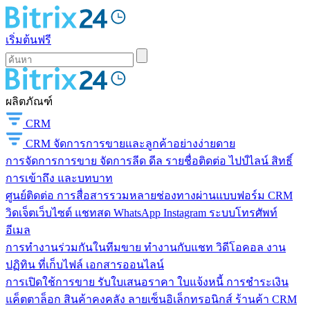
เริ่มต้นฟรี
ผลิตภัณฑ์
CRM
CRM
จัดการการขายและลูกค้าอย่างง่ายดาย
การจัดการการขาย
จัดการลีด ดีล รายชื่อติดต่อ ไปป์ไลน์ สิทธิ์
การเข้าถึง และบทบาท
ศูนย์ติดต่อ
การสื่อสารรวมหลายช่องทางผ่านแบบฟอร์ม CRM
วิดเจ็ตเว็บไซต์ แชทสด WhatsApp Instagram ระบบโทรศัพท์
อีเมล
การทำงานร่วมกันในทีมขาย
ทำงานกับแชท วิดีโอคอล งาน
ปฏิทิน ที่เก็บไฟล์ เอกสารออนไลน์
การเปิดใช้การขาย
รับใบเสนอราคา ใบแจ้งหนี้ การชำระเงิน
แค็ตตาล็อก สินค้าคงคลัง ลายเซ็นอิเล็กทรอนิกส์ ร้านค้า CRM