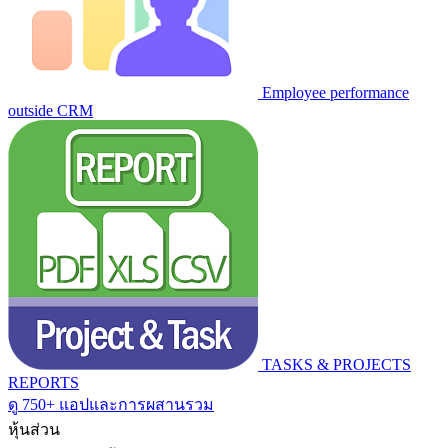
Employee performance
outside CRM
TASKS & PROJECTS
REPORTS
ดู 750+ แอปและการผสานรวม
หุ้นส่วน