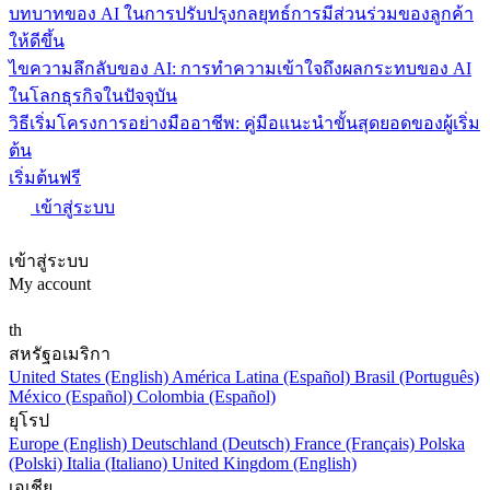
บทบาทของ AI ในการปรับปรุงกลยุทธ์การมีส่วนร่วมของลูกค้า
ให้ดีขึ้น
ไขความลึกลับของ AI: การทำความเข้าใจถึงผลกระทบของ AI
ในโลกธุรกิจในปัจจุบัน
วิธีเริ่มโครงการอย่างมืออาชีพ: คู่มือแนะนำขั้นสุดยอดของผู้เริ่ม
ต้น
เริ่มต้นฟรี
เข้าสู่ระบบ
เข้าสู่ระบบ
My account
th
สหรัฐอเมริกา
United States (English)
América Latina (Español)
Brasil (Português)
México (Español)
Colombia (Español)
ยุโรป
Europe (English)
Deutschland (Deutsch)
France (Français)
Polska
(Polski)
Italia (Italiano)
United Kingdom (English)
เอเชีย