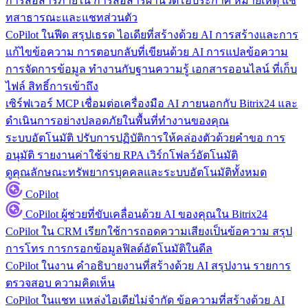
การสื่อสารภายใน
การสื่อสารผ่านวิดีโอประกาศ หมายเหตุ แช
ทสาธารณะและแชทส่วนตัว
CoPilot ในฟีด
สรุปเธรด ไอเดียที่สร้างด้วย AI การสร้างและการ
แก้ไขข้อความ การตอบกลับที่เขียนด้วย AI การแปลข้อความ
การจัดการข้อมูล
ทำงานกับฐานความรู้ เอกสารออนไลน์ ที่เก็บ
ไฟล์ สิทธิ์การเข้าถึง
เซิร์ฟเวอร์ MCP
เชื่อมต่อเครื่องมือ AI ภายนอกกับ Bitrix24 และ
ดำเนินการอย่างปลอดภัยในพื้นที่ทำงานของคุณ
ระบบอัตโนมัติ
ปรับการปฏิบัติการให้คล่องตัวด้วยคำขอ การ
อนุมัติ รายงานค่าใช้จ่าย RPA เวิร์กโฟลว์อัตโนมัติ
ดูคุณลักษณะทรัพยากรบุคคลและระบบอัตโนมัติทั้งหมด
CoPilot
CoPilot
ผู้ช่วยที่ขับเคลื่อนด้วย AI ของคุณใน Bitrix24
CoPilot ใน CRM
เรียกใช้การถอดความเสียงเป็นข้อความ สรุป
การโทร การกรอกข้อมูลฟิลด์อัตโนมัติในดีล
CoPilot ในงาน
คำอธิบายงานที่สร้างด้วย AI สรุปงาน รายการ
ตรวจสอบ ความคิดเห็น
CoPilot ในแชท
แหล่งไอเดียไม่จำกัด ข้อความที่สร้างด้วย AI