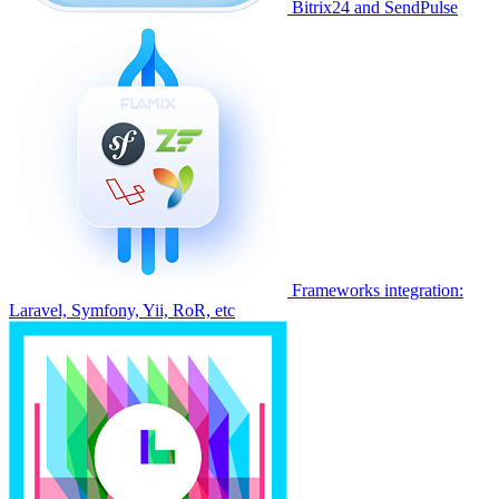
Bitrix24 and SendPulse
Frameworks integration:
Laravel, Symfony, Yii, RoR, etc