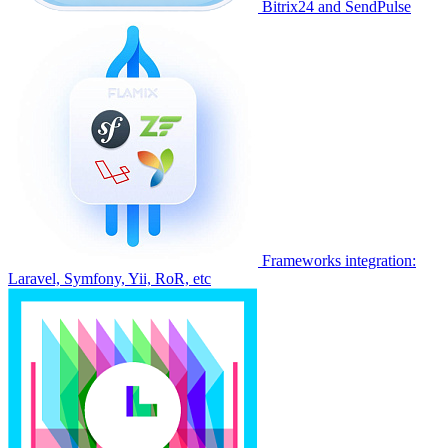
Bitrix24 and SendPulse
Frameworks integration:
Laravel, Symfony, Yii, RoR, etc