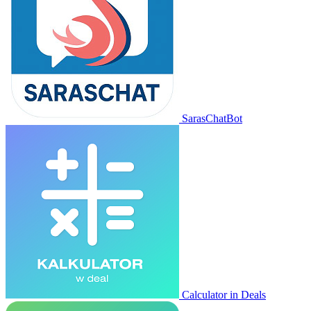
SarasChatBot
Calculator in Deals