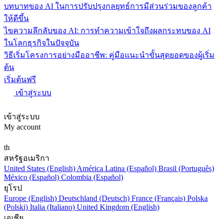
บทบาทของ AI ในการปรับปรุงกลยุทธ์การมีส่วนร่วมของลูกค้า
ให้ดีขึ้น
ไขความลึกลับของ AI: การทำความเข้าใจถึงผลกระทบของ AI
ในโลกธุรกิจในปัจจุบัน
วิธีเริ่มโครงการอย่างมืออาชีพ: คู่มือแนะนำขั้นสุดยอดของผู้เริ่ม
ต้น
เริ่มต้นฟรี
เข้าสู่ระบบ
เข้าสู่ระบบ
My account
th
สหรัฐอเมริกา
United States (English)
América Latina (Español)
Brasil (Português)
México (Español)
Colombia (Español)
ยุโรป
Europe (English)
Deutschland (Deutsch)
France (Français)
Polska
(Polski)
Italia (Italiano)
United Kingdom (English)
เอเชีย