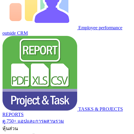
Employee performance
outside CRM
TASKS & PROJECTS
REPORTS
ดู 750+ แอปและการผสานรวม
หุ้นส่วน