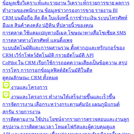
ข้อมูลเชิงวิเคราะห์และรายงาน
วิเคราะห์กรวยการขาย ผลการ
ทำงานของพนักงาน ข้อมูลข่าวกรองการขาย รายงาน BI
CRM บนมือถือ
ลีด ดีล ใบแจ้งหนี้ การชำระเงิน ระบบโทรศัพท์
อีเมล สินค้าคงคลัง ปฏิทิน ที่ปลายนิ้วของคุณ
การตลาด
ใช้แคมเปญทางอีเมล โฆษณาทางสื่อโซเชียล SMS
การตลาดทางโทรศัพท์ แลนดิ้งเพจ
ระบบอัตโนมัติและการผสานรวม
ตั้งค่ากฎและทริกเกอร์ของ
CRM เวิร์กโฟลว์อัตโนมัติ กรวยอัตโนมัติ API
CoPilot ใน CRM
เรียกใช้การถอดความเสียงเป็นข้อความ สรุป
การโทร การกรอกข้อมูลฟิลด์อัตโนมัติในดีล
ดูคุณลักษณะ CRM ทั้งหมด
งานและโครงการ
งานและโครงการ
ทำงานให้เสร็จง่ายขึ้นและเร็วขึ้น
การจัดการงาน
เลือกระหว่างกระดานคัมบัง แผนภูมิแกนต์
สกรัม รายการงาน
การติดตามงาน
ใช้ประโยชน์จากรายการตรวจสอบและงานลูก
สรุปงาน การติดตามเวลา โหมดโฟกัสและผู้ควบคุมดูแล