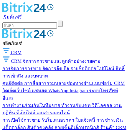
เริ่มต้นฟรี
ผลิตภัณฑ์
CRM
CRM
จัดการการขายและลูกค้าอย่างง่ายดาย
การจัดการการขาย
จัดการลีด ดีล รายชื่อติดต่อ ไปป์ไลน์ สิทธิ์
การเข้าถึง และบทบาท
ศูนย์ติดต่อ
การสื่อสารรวมหลายช่องทางผ่านแบบฟอร์ม CRM
วิดเจ็ตเว็บไซต์ แชทสด WhatsApp Instagram ระบบโทรศัพท์
อีเมล
การทำงานร่วมกันในทีมขาย
ทำงานกับแชท วิดีโอคอล งาน
ปฏิทิน ที่เก็บไฟล์ เอกสารออนไลน์
การเปิดใช้การขาย
รับใบเสนอราคา ใบแจ้งหนี้ การชำระเงิน
แค็ตตาล็อก สินค้าคงคลัง ลายเซ็นอิเล็กทรอนิกส์ ร้านค้า CRM