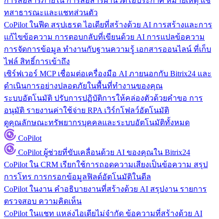
การสื่อสารภายใน
การสื่อสารผ่านวิดีโอประกาศ หมายเหตุ แช
ทสาธารณะและแชทส่วนตัว
CoPilot ในฟีด
สรุปเธรด ไอเดียที่สร้างด้วย AI การสร้างและการ
แก้ไขข้อความ การตอบกลับที่เขียนด้วย AI การแปลข้อความ
การจัดการข้อมูล
ทำงานกับฐานความรู้ เอกสารออนไลน์ ที่เก็บ
ไฟล์ สิทธิ์การเข้าถึง
เซิร์ฟเวอร์ MCP
เชื่อมต่อเครื่องมือ AI ภายนอกกับ Bitrix24 และ
ดำเนินการอย่างปลอดภัยในพื้นที่ทำงานของคุณ
ระบบอัตโนมัติ
ปรับการปฏิบัติการให้คล่องตัวด้วยคำขอ การ
อนุมัติ รายงานค่าใช้จ่าย RPA เวิร์กโฟลว์อัตโนมัติ
ดูคุณลักษณะทรัพยากรบุคคลและระบบอัตโนมัติทั้งหมด
CoPilot
CoPilot
ผู้ช่วยที่ขับเคลื่อนด้วย AI ของคุณใน Bitrix24
CoPilot ใน CRM
เรียกใช้การถอดความเสียงเป็นข้อความ สรุป
การโทร การกรอกข้อมูลฟิลด์อัตโนมัติในดีล
CoPilot ในงาน
คำอธิบายงานที่สร้างด้วย AI สรุปงาน รายการ
ตรวจสอบ ความคิดเห็น
CoPilot ในแชท
แหล่งไอเดียไม่จำกัด ข้อความที่สร้างด้วย AI