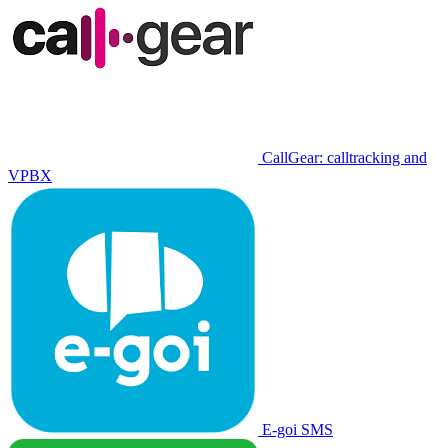
CallGear: calltracking and
VPBX
E-goi SMS