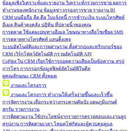
ข้อมูลเชิงวิเคราะห์และรายงาน
วิเคราะห์กรวยการขาย ผลการ
ทำงานของพนักงาน ข้อมูลข่าวกรองการขาย รายงาน BI
CRM บนมือถือ
ลีด ดีล ใบแจ้งหนี้ การชำระเงิน ระบบโทรศัพท์
อีเมล สินค้าคงคลัง ปฏิทิน ที่ปลายนิ้วของคุณ
การตลาด
ใช้แคมเปญทางอีเมล โฆษณาทางสื่อโซเชียล SMS
การตลาดทางโทรศัพท์ แลนดิ้งเพจ
ระบบอัตโนมัติและการผสานรวม
ตั้งค่ากฎและทริกเกอร์ของ
CRM เวิร์กโฟลว์อัตโนมัติ กรวยอัตโนมัติ API
CoPilot ใน CRM
เรียกใช้การถอดความเสียงเป็นข้อความ สรุป
การโทร การกรอกข้อมูลฟิลด์อัตโนมัติในดีล
ดูคุณลักษณะ CRM ทั้งหมด
งานและโครงการ
งานและโครงการ
ทำงานให้เสร็จง่ายขึ้นและเร็วขึ้น
การจัดการงาน
เลือกระหว่างกระดานคัมบัง แผนภูมิแกนต์
สกรัม รายการงาน
การติดตามงาน
ใช้ประโยชน์จากรายการตรวจสอบและงานลูก
สรุปงาน การติดตามเวลา โหมดโฟกัสและผู้ควบคุมดูแล