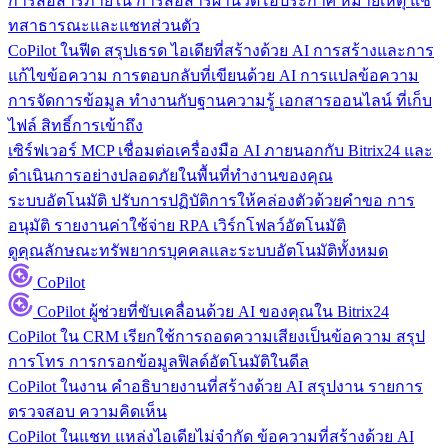
การสื่อสารภายใน
การสื่อสารผ่านวิดีโอประกาศ หมายเหตุ แช
ทสาธารณะและแชทส่วนตัว
CoPilot ในฟีด
สรุปเธรด ไอเดียที่สร้างด้วย AI การสร้างและการ
แก้ไขข้อความ การตอบกลับที่เขียนด้วย AI การแปลข้อความ
การจัดการข้อมูล
ทำงานกับฐานความรู้ เอกสารออนไลน์ ที่เก็บ
ไฟล์ สิทธิ์การเข้าถึง
เซิร์ฟเวอร์ MCP
เชื่อมต่อเครื่องมือ AI ภายนอกกับ Bitrix24 และ
ดำเนินการอย่างปลอดภัยในพื้นที่ทำงานของคุณ
ระบบอัตโนมัติ
ปรับการปฏิบัติการให้คล่องตัวด้วยคำขอ การ
อนุมัติ รายงานค่าใช้จ่าย RPA เวิร์กโฟลว์อัตโนมัติ
ดูคุณลักษณะทรัพยากรบุคคลและระบบอัตโนมัติทั้งหมด
CoPilot
CoPilot
ผู้ช่วยที่ขับเคลื่อนด้วย AI ของคุณใน Bitrix24
CoPilot ใน CRM
เรียกใช้การถอดความเสียงเป็นข้อความ สรุป
การโทร การกรอกข้อมูลฟิลด์อัตโนมัติในดีล
CoPilot ในงาน
คำอธิบายงานที่สร้างด้วย AI สรุปงาน รายการ
ตรวจสอบ ความคิดเห็น
CoPilot ในแชท
แหล่งไอเดียไม่จำกัด ข้อความที่สร้างด้วย AI