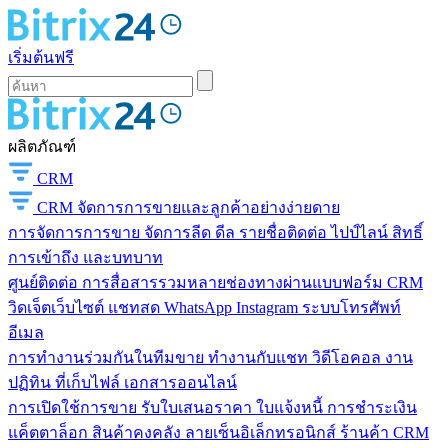
เริ่มต้นฟรี
ผลิตภัณฑ์
CRM
CRM
จัดการการขายและลูกค้าอย่างง่ายดาย
การจัดการการขาย
จัดการลีด ดีล รายชื่อติดต่อ ไปป์ไลน์ สิทธิ์
การเข้าถึง และบทบาท
ศูนย์ติดต่อ
การสื่อสารรวมหลายช่องทางผ่านแบบฟอร์ม CRM
วิดเจ็ตเว็บไซต์ แชทสด WhatsApp Instagram ระบบโทรศัพท์
อีเมล
การทำงานร่วมกันในทีมขาย
ทำงานกับแชท วิดีโอคอล งาน
ปฏิทิน ที่เก็บไฟล์ เอกสารออนไลน์
การเปิดใช้การขาย
รับใบเสนอราคา ใบแจ้งหนี้ การชำระเงิน
แค็ตตาล็อก สินค้าคงคลัง ลายเซ็นอิเล็กทรอนิกส์ ร้านค้า CRM