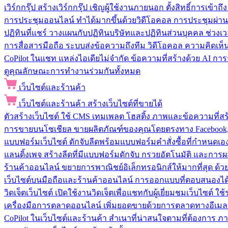
เวิร์กกรุ๊ป
สร้างเวิร์กกรุ๊ป เชิญผู้ใช้งานภายนอก ตั้งสิทธิ์การเ
การประชุมออนไลน์
ทำได้มากขึ้นด้วยวิดีโอคอล การประชุมผ่าน
ปฏิทินที่แชร์
วางแผนกับปฏิทินบริษัทและปฏิทินส่วนบุคคล ช่วงเ
การสื่อสารมือถือ
ระบบส่งข้อความถึงทีม วิดีโอคอล ความคิดเห็น ป
CoPilot ในแชท
แหล่งไอเดียไม่จำกัด ข้อความที่สร้างด้วย AI ก
ดูคุณลักษณะการทำงานร่วมกันทั้งหมด
เว็บไซต์และร้านค้า
เว็บไซต์และร้านค้า
สร้างเว็บไซต์ที่ขายได้
ตัวสร้างเว็บไซต์
ใช้ CMS เทมเพลต โฮสติ้ง ภาพและข้อความที่สร้า
การขายบนโซเชียล
ขายผลิตภัณฑ์ของคุณโดยตรงทาง Facebook, I
แบบฟอร์มเว็บไซต์
ดักจับลีดพร้อมแบบฟอร์มคำสั่งซื้อที่กำหนดเ
แลนดิ้งเพจ
สร้างลีดที่มีแบบฟอร์มดักจับ กรวยอัตโนมัติ และการผ
ร้านค้าออนไลน์
ขยายการพาณิชย์อิเล็กทรอนิกส์ให้มากที่สุด ด
เว็บไซต์บนมือถือและร้านค้าออนไลน์
การออกแบบที่ตอบสนองได้ด
วิดเจ็ตเว็บไซต์
เปิดใช้งานวิดเจ็ตเพื่อแชทกับผู้เยี่ยมชมเว็บไซ
เครื่องมือการตลาดออนไลน์
เพิ่มยอดขายด้วยการตลาดทางอีเมล
CoPilot ในเว็บไซต์และร้านค้า
สำเนาที่น่าสนใจตามที่ต้องการ ภ