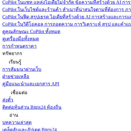
CoPilot ในแชท
แหล่งไอเดียไม่จำกัด ข้อความที่สร้างด้วย AI ก
CoPilot ในเว็บไซต์และร้านค้า
สำเนาที่น่าสนใจตามที่ต้องการ ภ
CoPilot ในฟีด
สรุปเธรด ไอเดียที่สร้างด้วย AI การสร้างและการ
CoPilot ในวิดีโอคอล
การถอดความ การวิเคราะห์ สรุป และคำแนะ
ดูคุณลักษณะ CoPilot ทั้งหมด
ดูเครื่องมือทั้งหมด
การกำหนดราคา
ทรัพยากร
เรียนรู้
การสัมมนาผ่านเว็บ
ฝ่ายช่วยเหลือ
คู่มือแนะนำและเอกสาร API
เชื่อมต่อ
ส่งตั๋ว
ติดต่อหุ้นส่วน Bitrix24 ท้องถิ่น
อ่าน
บทความล่าสุด
เคล็ดลับและอัปเดต Bitrix24