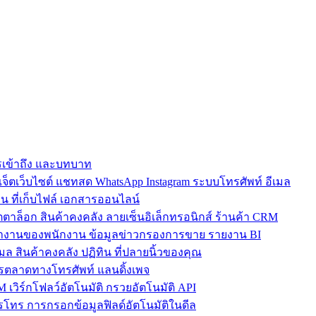
การเข้าถึง และบทบาท
ตเว็บไซต์ แชทสด WhatsApp Instagram ระบบโทรศัพท์ อีเมล
น ที่เก็บไฟล์ เอกสารออนไลน์
ตาล็อก สินค้าคงคลัง ลายเซ็นอิเล็กทรอนิกส์ ร้านค้า CRM
ำงานของพนักงาน ข้อมูลข่าวกรองการขาย รายงาน BI
เมล สินค้าคงคลัง ปฏิทิน ที่ปลายนิ้วของคุณ
ตลาดทางโทรศัพท์ แลนดิ้งเพจ
 เวิร์กโฟลว์อัตโนมัติ กรวยอัตโนมัติ API
โทร การกรอกข้อมูลฟิลด์อัตโนมัติในดีล