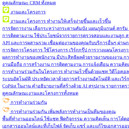
ดูคุณลักษณะ CRM ทั้งหมด
งานและโครงการ
งานและโครงการ
ทำงานให้เสร็จง่ายขึ้นและเร็วขึ้น
การจัดการงาน
เลือกระหว่างกระดานคัมบัง แผนภูมิแกนต์ สกรั
การติดตามงาน
ใช้ประโยชน์จากรายการตรวจสอบและงานลูก สร
API และการผสานรวม
เชื่อมต่องานของคุณกับบริการอื่นๆ ผ่าน
การจัดการโครงการ
ใช้โครงการ เวิร์กกรุ๊ป การวางแผนโครงการ
ผลการทำงานของพนักงาน
มีประสิทธิผลด้วยรายงานของงาน กา
งานมือถือ
การสร้างงาน การติดตามงาน การแจ้งเตือน ความคิดเ
การทำงานร่วมกันในโครงการ
ทํางานเร็วขึ้นด้วยแชท วิดีโอคอ
ระบบอัตโนมัติ
ประหยัดเวลาด้วยการสร้างงานอัตโนมัติ และเวิร์ก
CoPilot ในงาน
คำอธิบายงานที่สร้างด้วย AI สรุปงาน รายการต
ดูคุณลักษณะงานและโครงการทั้งหมด
การทำงานร่วมกัน
การทำงานร่วมกัน
เพิ่มพลังการทำงานเป็นทีมของคุณ
พื้นที่ทำงานออนไลน์
ใช้แชท ฟีดกิจกรรม ความคิดเห็น การโต้ตอบ 
เอกสารออนไลน์และที่เก็บไฟล์
จัดเก็บ แชร์ และแก้ไขเอกสารออน