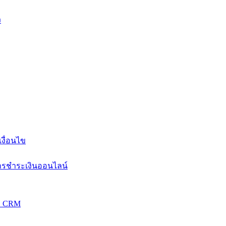
ง
งื่อนไข
การชำระเงินออนไลน์
วม CRM