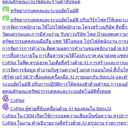
ดูคุณลักษณะเว็บไซต์และร้านค้าทั้งหมด
ทรัพยากรบุคคลและระบบอัตโนมัติ
ทรัพยากรบุคคลและระบบอัตโนมัติ
ปรับเวิร์กโฟลว์ให้เหมา
การจัดการพนักงาน
ใช้โปรไฟล์พนักงาน โครงสร้างบริษัท สิทธิ์กา
วัฒนธรรมและการมีส่วนร่วม
รับข่าวบริษัท โพล ป้ายแสดงความ
ทรัพยากรบุคคลบนมือถือ
แชท วิดีโอคอล โปรไฟล์พนักงาน การอน
การจัดการการทำงาน
ติดตามผลการทำงานของพนักงานด้วย KPI
การสื่อสารภายใน
การสื่อสารผ่านวิดีโอประกาศ หมายเหตุ แ
CoPilot ในฟีด
สรุปเธรด ไอเดียที่สร้างด้วย AI การสร้างและการ
การจัดการข้อมูล
ทำงานกับฐานความรู้ เอกสารออนไลน์ ที่เก็บไฟล์
เซิร์ฟเวอร์ MCP
เชื่อมต่อเครื่องมือ AI ภายนอกกับ Bitrix24 แล
ระบบอัตโนมัติ
ปรับการปฏิบัติการให้คล่องตัวด้วยคำขอ การอนุมัต
ดูคุณลักษณะทรัพยากรบุคคลและระบบอัตโนมัติทั้งหมด
CoPilot
CoPilot
ผู้ช่วยที่ขับเคลื่อนด้วย AI ของคุณใน Bitrix24
CoPilot ใน CRM
เรียกใช้การถอดความเสียงเป็นข้อความ สรุปการ
CoPilot ในงาน
คำอธิบายงานที่สร้างด้วย AI สรุปงาน รายการต