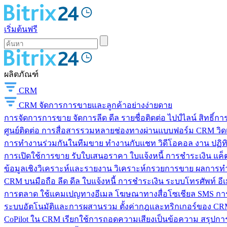
เริ่มต้นฟรี
ผลิตภัณฑ์
CRM
CRM
จัดการการขายและลูกค้าอย่างง่ายดาย
การจัดการการขาย
จัดการลีด ดีล รายชื่อติดต่อ ไปป์ไลน์ สิทธิ์
ศูนย์ติดต่อ
การสื่อสารรวมหลายช่องทางผ่านแบบฟอร์ม CRM วิดเจ็
การทำงานร่วมกันในทีมขาย
ทำงานกับแชท วิดีโอคอล งาน ปฏิทิ
การเปิดใช้การขาย
รับใบเสนอราคา ใบแจ้งหนี้ การชำระเงิน แค็ต
ข้อมูลเชิงวิเคราะห์และรายงาน
วิเคราะห์กรวยการขาย ผลการท
CRM บนมือถือ
ลีด ดีล ใบแจ้งหนี้ การชำระเงิน ระบบโทรศัพท์ อี
การตลาด
ใช้แคมเปญทางอีเมล โฆษณาทางสื่อโซเชียล SMS การ
ระบบอัตโนมัติและการผสานรวม
ตั้งค่ากฎและทริกเกอร์ของ CRM
CoPilot ใน CRM
เรียกใช้การถอดความเสียงเป็นข้อความ สรุปการ