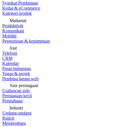
Syarikat Pembinaan
Kedai & eCommerce
Kategori produk
Matlamat
Produktiviti
Komunikasi
Mobiliti
Pengurusan & kepimpinan
Alat
Telefoni
CRM
Kalendar
Pusat hubungan
Tugas & projek
Pembina laman web
Saiz perniagaan
Usahawan solo
Perniagaan kecil
Perusahaan
Industri
Undang-undang
Runcit
Mengembara