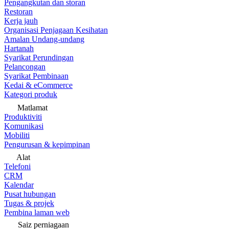
Pengangkutan dan storan
Restoran
Kerja jauh
Organisasi Penjagaan Kesihatan
Amalan Undang-undang
Hartanah
Syarikat Perundingan
Pelancongan
Syarikat Pembinaan
Kedai & eCommerce
Kategori produk
Matlamat
Produktiviti
Komunikasi
Mobiliti
Pengurusan & kepimpinan
Alat
Telefoni
CRM
Kalendar
Pusat hubungan
Tugas & projek
Pembina laman web
Saiz perniagaan