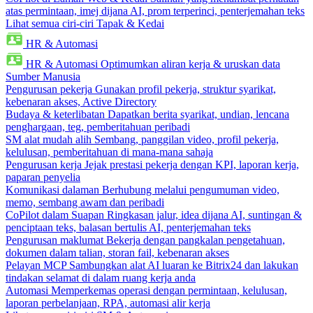
atas permintaan, imej dijana AI, prom terperinci, penterjemahan teks
Lihat semua ciri-ciri Tapak & Kedai
HR & Automasi
HR & Automasi
Optimumkan aliran kerja & uruskan data
Sumber Manusia
Pengurusan pekerja
Gunakan profil pekerja, struktur syarikat,
kebenaran akses, Active Directory
Budaya & keterlibatan
Dapatkan berita syarikat, undian, lencana
penghargaan, teg, pemberitahuan peribadi
SM alat mudah alih
Sembang, panggilan video, profil pekerja,
kelulusan, pemberitahuan di mana-mana sahaja
Pengurusan kerja
Jejak prestasi pekerja dengan KPI, laporan kerja,
paparan penyelia
Komunikasi dalaman
Berhubung melalui pengumuman video,
memo, sembang awam dan peribadi
CoPilot dalam Suapan
Ringkasan jalur, idea dijana AI, suntingan &
penciptaan teks, balasan bertulis AI, penterjemahan teks
Pengurusan maklumat
Bekerja dengan pangkalan pengetahuan,
dokumen dalam talian, storan fail, kebenaran akses
Pelayan MCP
Sambungkan alat AI luaran ke Bitrix24 dan lakukan
tindakan selamat di dalam ruang kerja anda
Automasi
Memperkemas operasi dengan permintaan, kelulusan,
laporan perbelanjaan, RPA, automasi alir kerja