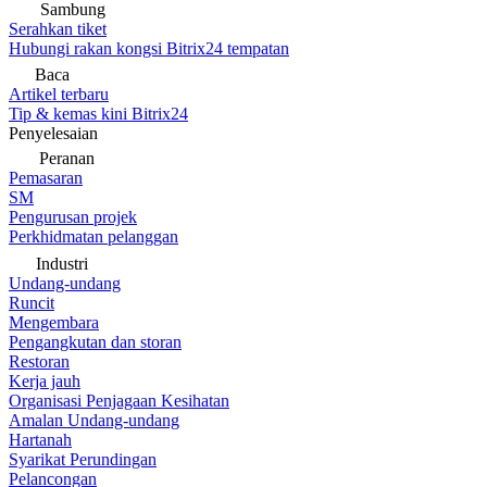
Sambung
Serahkan tiket
Hubungi rakan kongsi Bitrix24 tempatan
Baca
Artikel terbaru
Tip & kemas kini Bitrix24
Penyelesaian
Peranan
Pemasaran
SM
Pengurusan projek
Perkhidmatan pelanggan
Industri
Undang-undang
Runcit
Mengembara
Pengangkutan dan storan
Restoran
Kerja jauh
Organisasi Penjagaan Kesihatan
Amalan Undang-undang
Hartanah
Syarikat Perundingan
Pelancongan