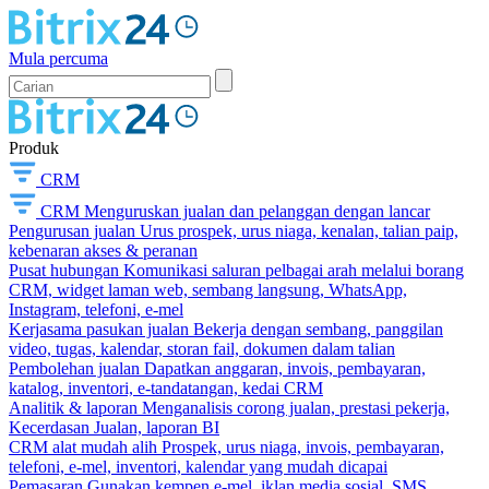
Mula percuma
Produk
CRM
CRM
Menguruskan jualan dan pelanggan dengan lancar
Pengurusan jualan
Urus prospek, urus niaga, kenalan, talian paip,
kebenaran akses & peranan
Pusat hubungan
Komunikasi saluran pelbagai arah melalui borang
CRM, widget laman web, sembang langsung, WhatsApp,
Instagram, telefoni, e-mel
Kerjasama pasukan jualan
Bekerja dengan sembang, panggilan
video, tugas, kalendar, storan fail, dokumen dalam talian
Pembolehan jualan
Dapatkan anggaran, invois, pembayaran,
katalog, inventori, e-tandatangan, kedai CRM
Analitik & laporan
Menganalisis corong jualan, prestasi pekerja,
Kecerdasan Jualan, laporan BI
CRM alat mudah alih
Prospek, urus niaga, invois, pembayaran,
telefoni, e-mel, inventori, kalendar yang mudah dicapai
Pemasaran
Gunakan kempen e-mel, iklan media sosial, SMS,