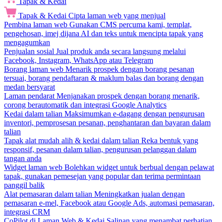
Tapak & Kedai
Tapak & Kedai
Cipta laman web yang menjual
Pembina laman web
Gunakan CMS percuma kami, templat,
pengehosan, imej dijana AI dan teks untuk mencipta tapak yang
mengagumkan
Penjualan sosial
Jual produk anda secara langsung melalui
Facebook, Instagram, WhatsApp atau Telegram
Borang laman web
Menarik prospek dengan borang pesanan
tersuai, borang pendaftaran & maklum balas dan borang dengan
medan bersyarat
Laman pendarat
Menjanakan prospek dengan borang menarik,
corong berautomatik dan integrasi Google Analytics
Kedai dalam talian
Maksimumkan e-dagang dengan pengurusan
inventori, pemprosesan pesanan, penghantaran dan bayaran dalam
talian
Tapak alat mudah alih & kedai dalam talian
Reka bentuk yang
responsif, pesanan dalam talian, pengurusan pelanggan dalam
tangan anda
Widget laman web
Bolehkan widget untuk berbual dengan pelawat
tapak, gunakan pemesejan yang popular dan terima permintaan
panggil balik
Alat pemasaran dalam talian
Meningkatkan jualan dengan
pemasaran e-mel, Facebook atau Google Ads, automasi pemasaran,
integrasi CRM
CoPilot di Laman Web & Kedai
Salinan yang menambat perhatian