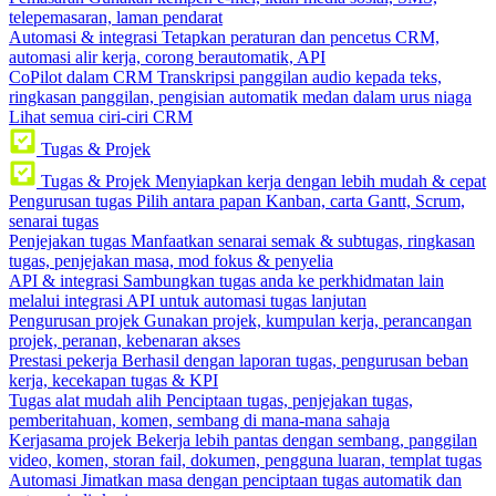
telepemasaran, laman pendarat
Automasi & integrasi
Tetapkan peraturan dan pencetus CRM,
automasi alir kerja, corong berautomatik, API
CoPilot dalam CRM
Transkripsi panggilan audio kepada teks,
ringkasan panggilan, pengisian automatik medan dalam urus niaga
Lihat semua ciri-ciri CRM
Tugas & Projek
Tugas & Projek
Menyiapkan kerja dengan lebih mudah & cepat
Pengurusan tugas
Pilih antara papan Kanban, carta Gantt, Scrum,
senarai tugas
Penjejakan tugas
Manfaatkan senarai semak & subtugas, ringkasan
tugas, penjejakan masa, mod fokus & penyelia
API & integrasi
Sambungkan tugas anda ke perkhidmatan lain
melalui integrasi API untuk automasi tugas lanjutan
Pengurusan projek
Gunakan projek, kumpulan kerja, perancangan
projek, peranan, kebenaran akses
Prestasi pekerja
Berhasil dengan laporan tugas, pengurusan beban
kerja, kecekapan tugas & KPI
Tugas alat mudah alih
Penciptaan tugas, penjejakan tugas,
pemberitahuan, komen, sembang di mana-mana sahaja
Kerjasama projek
Bekerja lebih pantas dengan sembang, panggilan
video, komen, storan fail, dokumen, pengguna luaran, templat tugas
Automasi
Jimatkan masa dengan penciptaan tugas automatik dan