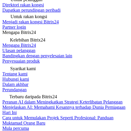
Direktori rakan kongsi
Dapatkan perundingan peribadi
Untuk rakan kongsi
Menjadi rakan kongsi Bitrix24
Partner login
Mengapa Bitrix24
Kelebihan Bitrix24
Mengapa Bitrix24
Ulasan pelanggan
Bandingkan dengan penyelesaian lain
Penyesuaian produk
Syarikat kami
Tentang kami
Hubungi kami
Dalam akhbar
Perundangan
Terbaru daripada Bitrix24
Peranan AI dalam Meningkatkan Strategi Keterlibatan Pelanggan
Menjelaskan AI: Memahami Kesannya terhadap Dunia Perniagaan
Hari Ini
Cara untuk Memulakan Projek Seperti Profesional: Panduan
Muktamad Orang Baru
Mula percuma