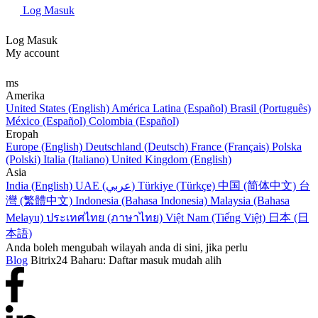
Log Masuk
Log Masuk
My account
ms
Amerika
United States (English)
América Latina (Español)
Brasil (Português)
México (Español)
Colombia (Español)
Eropah
Europe (English)
Deutschland (Deutsch)
France (Français)
Polska
(Polski)
Italia (Italiano)
United Kingdom (English)
Asia
India (English)
UAE (عربي)
Türkiye (Türkçe)
中国 (简体中文)
台
灣 (繁體中文)
Indonesia (Bahasa Indonesia)
Malaysia (Bahasa
Melayu)
ประเทศไทย (ภาษาไทย)
Việt Nam (Tiếng Việt)
日本 (日
本語)
Anda boleh mengubah wilayah anda di sini, jika perlu
Blog
Bitrix24 Baharu: Daftar masuk mudah alih