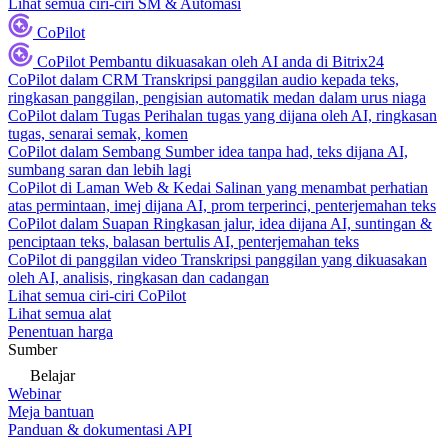
Lihat semua ciri-ciri SM & Automasi
CoPilot
CoPilot
Pembantu dikuasakan oleh AI anda di Bitrix24
CoPilot dalam CRM
Transkripsi panggilan audio kepada teks,
ringkasan panggilan, pengisian automatik medan dalam urus niaga
CoPilot dalam Tugas
Perihalan tugas yang dijana oleh AI, ringkasan
tugas, senarai semak, komen
CoPilot dalam Sembang
Sumber idea tanpa had, teks dijana AI,
sumbang saran dan lebih lagi
CoPilot di Laman Web & Kedai
Salinan yang menambat perhatian
atas permintaan, imej dijana AI, prom terperinci, penterjemahan teks
CoPilot dalam Suapan
Ringkasan jalur, idea dijana AI, suntingan &
penciptaan teks, balasan bertulis AI, penterjemahan teks
CoPilot di panggilan video
Transkripsi panggilan yang dikuasakan
oleh AI, analisis, ringkasan dan cadangan
Lihat semua ciri-ciri CoPilot
Lihat semua alat
Penentuan harga
Sumber
Belajar
Webinar
Meja bantuan
Panduan & dokumentasi API