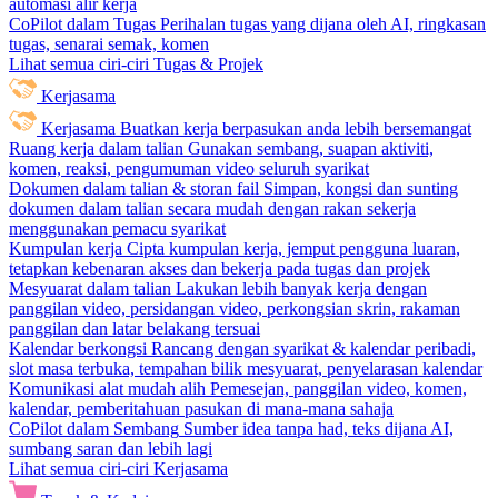
automasi alir kerja
CoPilot dalam Tugas
Perihalan tugas yang dijana oleh AI, ringkasan
tugas, senarai semak, komen
Lihat semua ciri-ciri Tugas & Projek
Kerjasama
Kerjasama
Buatkan kerja berpasukan anda lebih bersemangat
Ruang kerja dalam talian
Gunakan sembang, suapan aktiviti,
komen, reaksi, pengumuman video seluruh syarikat
Dokumen dalam talian & storan fail
Simpan, kongsi dan sunting
dokumen dalam talian secara mudah dengan rakan sekerja
menggunakan pemacu syarikat
Kumpulan kerja
Cipta kumpulan kerja, jemput pengguna luaran,
tetapkan kebenaran akses dan bekerja pada tugas dan projek
Mesyuarat dalam talian
Lakukan lebih banyak kerja dengan
panggilan video, persidangan video, perkongsian skrin, rakaman
panggilan dan latar belakang tersuai
Kalendar berkongsi
Rancang dengan syarikat & kalendar peribadi,
slot masa terbuka, tempahan bilik mesyuarat, penyelarasan kalendar
Komunikasi alat mudah alih
Pemesejan, panggilan video, komen,
kalendar, pemberitahuan pasukan di mana-mana sahaja
CoPilot dalam Sembang
Sumber idea tanpa had, teks dijana AI,
sumbang saran dan lebih lagi
Lihat semua ciri-ciri Kerjasama