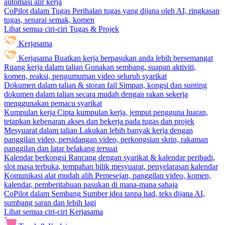
automasi alir kerja
CoPilot dalam Tugas
Perihalan tugas yang dijana oleh AI, ringkasan
tugas, senarai semak, komen
Lihat semua ciri-ciri Tugas & Projek
Kerjasama
Kerjasama
Buatkan kerja berpasukan anda lebih bersemangat
Ruang kerja dalam talian
Gunakan sembang, suapan aktiviti,
komen, reaksi, pengumuman video seluruh syarikat
Dokumen dalam talian & storan fail
Simpan, kongsi dan sunting
dokumen dalam talian secara mudah dengan rakan sekerja
menggunakan pemacu syarikat
Kumpulan kerja
Cipta kumpulan kerja, jemput pengguna luaran,
tetapkan kebenaran akses dan bekerja pada tugas dan projek
Mesyuarat dalam talian
Lakukan lebih banyak kerja dengan
panggilan video, persidangan video, perkongsian skrin, rakaman
panggilan dan latar belakang tersuai
Kalendar berkongsi
Rancang dengan syarikat & kalendar peribadi,
slot masa terbuka, tempahan bilik mesyuarat, penyelarasan kalendar
Komunikasi alat mudah alih
Pemesejan, panggilan video, komen,
kalendar, pemberitahuan pasukan di mana-mana sahaja
CoPilot dalam Sembang
Sumber idea tanpa had, teks dijana AI,
sumbang saran dan lebih lagi
Lihat semua ciri-ciri Kerjasama