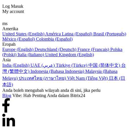
Log Masuk
My account
ms
Amerika
United States (English)
América Latina (Español)
Brasil (Português)
México (Español)
Colombia (Español)
Eropah
Europe (English)
Deutschland (Deutsch)
France (Français)
Polska
(Polski)
Italia (Italiano)
United Kingdom (English)
Asia
India (English)
UAE (عربي)
Türkiye (Türkçe)
中国 (简体中文)
台
灣 (繁體中文)
Indonesia (Bahasa Indonesia)
Malaysia (Bahasa
Melayu)
ประเทศไทย (ภาษาไทย)
Việt Nam (Tiếng Việt)
日本 (日
本語)
Anda boleh mengubah wilayah anda di sini, jika perlu
Blog
Vibe: Hab Penting Anda dalam Bitrix24