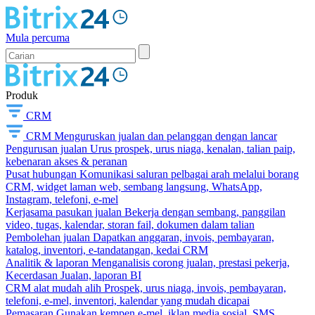
Mula percuma
Produk
CRM
CRM
Menguruskan jualan dan pelanggan dengan lancar
Pengurusan jualan
Urus prospek, urus niaga, kenalan, talian paip,
kebenaran akses & peranan
Pusat hubungan
Komunikasi saluran pelbagai arah melalui borang
CRM, widget laman web, sembang langsung, WhatsApp,
Instagram, telefoni, e-mel
Kerjasama pasukan jualan
Bekerja dengan sembang, panggilan
video, tugas, kalendar, storan fail, dokumen dalam talian
Pembolehan jualan
Dapatkan anggaran, invois, pembayaran,
katalog, inventori, e-tandatangan, kedai CRM
Analitik & laporan
Menganalisis corong jualan, prestasi pekerja,
Kecerdasan Jualan, laporan BI
CRM alat mudah alih
Prospek, urus niaga, invois, pembayaran,
telefoni, e-mel, inventori, kalendar yang mudah dicapai
Pemasaran
Gunakan kempen e-mel, iklan media sosial, SMS,