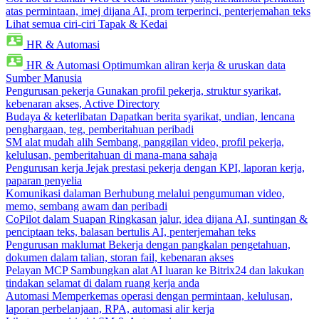
atas permintaan, imej dijana AI, prom terperinci, penterjemahan teks
Lihat semua ciri-ciri Tapak & Kedai
HR & Automasi
HR & Automasi
Optimumkan aliran kerja & uruskan data
Sumber Manusia
Pengurusan pekerja
Gunakan profil pekerja, struktur syarikat,
kebenaran akses, Active Directory
Budaya & keterlibatan
Dapatkan berita syarikat, undian, lencana
penghargaan, teg, pemberitahuan peribadi
SM alat mudah alih
Sembang, panggilan video, profil pekerja,
kelulusan, pemberitahuan di mana-mana sahaja
Pengurusan kerja
Jejak prestasi pekerja dengan KPI, laporan kerja,
paparan penyelia
Komunikasi dalaman
Berhubung melalui pengumuman video,
memo, sembang awam dan peribadi
CoPilot dalam Suapan
Ringkasan jalur, idea dijana AI, suntingan &
penciptaan teks, balasan bertulis AI, penterjemahan teks
Pengurusan maklumat
Bekerja dengan pangkalan pengetahuan,
dokumen dalam talian, storan fail, kebenaran akses
Pelayan MCP
Sambungkan alat AI luaran ke Bitrix24 dan lakukan
tindakan selamat di dalam ruang kerja anda
Automasi
Memperkemas operasi dengan permintaan, kelulusan,
laporan perbelanjaan, RPA, automasi alir kerja