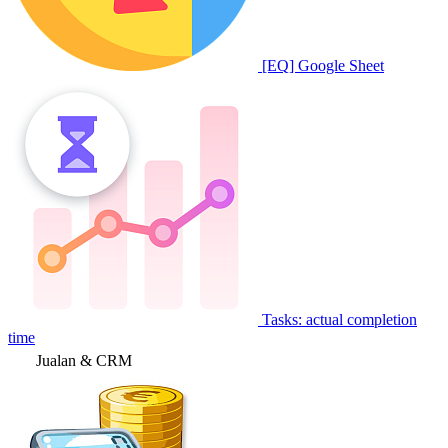
[EQ] Google Sheet
Tasks: actual completion
time
Jualan & CRM