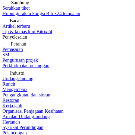
Sambung
Serahkan tiket
Hubungi rakan kongsi Bitrix24 tempatan
Baca
Artikel terbaru
Tip & kemas kini Bitrix24
Penyelesaian
Peranan
Pemasaran
SM
Pengurusan projek
Perkhidmatan pelanggan
Industri
Undang-undang
Runcit
Mengembara
Pengangkutan dan storan
Restoran
Kerja jauh
Organisasi Penjagaan Kesihatan
Amalan Undang-undang
Hartanah
Syarikat Perundingan
Pelancongan