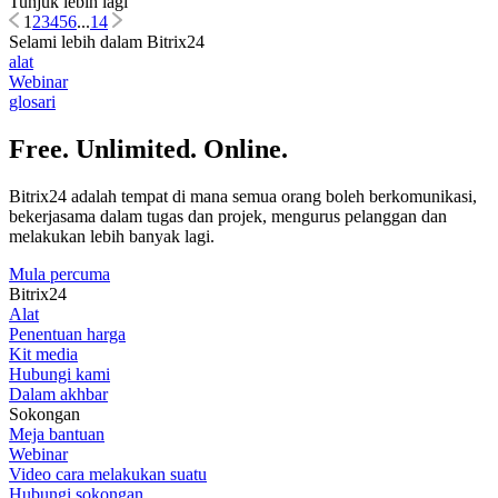
Tunjuk lebih lagi
1
2
3
4
5
6
...
14
Selami lebih dalam Bitrix24
alat
Webinar
glosari
Free. Unlimited. Online.
Bitrix24 adalah tempat di mana semua orang boleh berkomunikasi,
bekerjasama dalam tugas dan projek, mengurus pelanggan dan
melakukan lebih banyak lagi.
Mula percuma
Bitrix24
Alat
Penentuan harga
Kit media
Hubungi kami
Dalam akhbar
Sokongan
Meja bantuan
Webinar
Video cara melakukan suatu
Hubungi sokongan