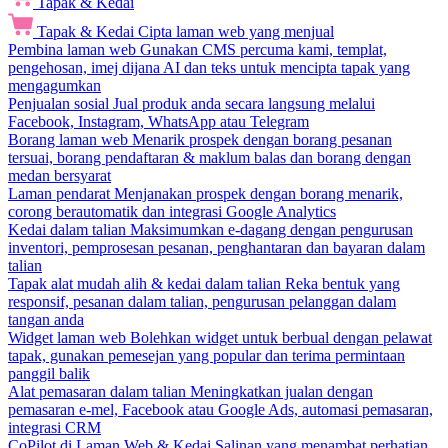
Tapak & Kedai
Tapak & Kedai
Cipta laman web yang menjual
Pembina laman web
Gunakan CMS percuma kami, templat,
pengehosan, imej dijana AI dan teks untuk mencipta tapak yang
mengagumkan
Penjualan sosial
Jual produk anda secara langsung melalui
Facebook, Instagram, WhatsApp atau Telegram
Borang laman web
Menarik prospek dengan borang pesanan
tersuai, borang pendaftaran & maklum balas dan borang dengan
medan bersyarat
Laman pendarat
Menjanakan prospek dengan borang menarik,
corong berautomatik dan integrasi Google Analytics
Kedai dalam talian
Maksimumkan e-dagang dengan pengurusan
inventori, pemprosesan pesanan, penghantaran dan bayaran dalam
talian
Tapak alat mudah alih & kedai dalam talian
Reka bentuk yang
responsif, pesanan dalam talian, pengurusan pelanggan dalam
tangan anda
Widget laman web
Bolehkan widget untuk berbual dengan pelawat
tapak, gunakan pemesejan yang popular dan terima permintaan
panggil balik
Alat pemasaran dalam talian
Meningkatkan jualan dengan
pemasaran e-mel, Facebook atau Google Ads, automasi pemasaran,
integrasi CRM
CoPilot di Laman Web & Kedai
Salinan yang menambat perhatian