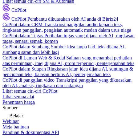
Lihat semua ciri-ciri SM & Automasi
CoPilot
CoPilot
Pembantu dikuasakan oleh AI anda di Bitrix24
CoPilot dalam CRM
Transkripsi panggilan audio kepada teks,
ringkasan panggilan, pengisian automatik medan dalam urus niaga
CoPilot dalam Tugas
Perihalan tugas yang dijana oleh AI, ringkasan
tugas, senarai semak, komen
CoPilot dalam Sembang
Sumber idea tanpa had, teks dijana AI,
sumbang saran dan lebih lagi
CoPilot di Laman Web & Kedai
Salinan yang menambat perhatian
atas permintaan, imej dijana AI, prom terperinci, penterjemahan teks
CoPilot dalam Suapan
Ringkasan jalur, idea dijana AI, suntingan &
penciptaan teks, balasan bertulis AI, penterjemahan teks
CoPilot di panggilan video
Transkripsi panggilan yang dikuasakan
oleh AI, analisis, ringkasan dan cadangan
Lihat semua ciri-ciri CoPilot
Lihat semua alat
Penentuan harga
Sumber
Belajar
Webinar
Meja bantuan
Panduan & dokumentasi API