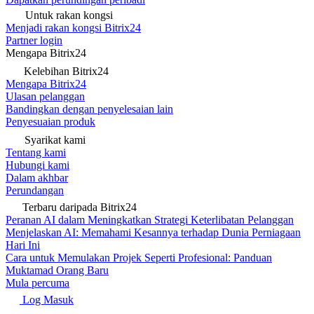
Untuk rakan kongsi
Menjadi rakan kongsi Bitrix24
Partner login
Mengapa Bitrix24
Kelebihan Bitrix24
Mengapa Bitrix24
Ulasan pelanggan
Bandingkan dengan penyelesaian lain
Penyesuaian produk
Syarikat kami
Tentang kami
Hubungi kami
Dalam akhbar
Perundangan
Terbaru daripada Bitrix24
Peranan AI dalam Meningkatkan Strategi Keterlibatan Pelanggan
Menjelaskan AI: Memahami Kesannya terhadap Dunia Perniagaan
Hari Ini
Cara untuk Memulakan Projek Seperti Profesional: Panduan
Muktamad Orang Baru
Mula percuma
Log Masuk