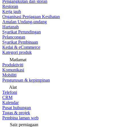
Pengangkutan dan storan
Restoran
Kerja jauh
Organisasi Penjagaan Kesihatan
Amalan Undang-undang
Hartanah
Syarikat Perundingan
Pelancongan
Syarikat Pembinaan
Kedai & eCommerce
Kategori produk
Matlamat
Produktiviti
Komunikasi
Mobiliti
Pengurusan & kepimpinan
Alat
Telefoni
CRM
Kalendar
Pusat hubungan
Tugas & projek
Pembina laman web
Saiz perniagaan