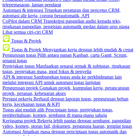
telepemasaran, laman pendarat
Automasi & integrasi
Tetapkan peraturan dan pencetus CRM,
automasi alir kerja, corong berautomatik, API
CoPilot dalam CRM
Transkripsi panggilan audio kepada teks,
ringkasan panggilan, pengisian automatik medan dalam urus niaga
Lihat semua ciri-ciri CRM
Tugas & Projek
Tugas & Projek
Menyiapkan kerja dengan lebih mudah & cepat
Pengurusan tugas
Pilih antara papan Kanban, carta Gantt, Scrum,
senarai tugas
Penjejakan tugas
Manfaatkan senarai semak & subtugas, ringkasan
tugas, penjejakan masa, mod fokus & penyelia
API & integrasi
Sambungkan tugas anda ke perkhidmatan lain
melalui integrasi API untuk automasi tugas lanjutan
Pengurusan projek
Gunakan projek, kumpulan kerja, perancangan
projek, peranan, kebenaran akses
Prestasi pekerja
Berhasil dengan laporan tugas, pengurusan beban
kerja, kecekapan tugas & KPI
Tugas alat mudah alih
Penciptaan tugas, penjejakan tugas,
pemberitahuan, komen, sembang di mana-mana sahaja
Kerjasama projek
Bekerja lebih pantas dengan sembang, panggilan
video, komen, storan fail, dokumen, pengguna luaran, templat tugas
Automasi
Jimatkan masa dengan penciptaan tugas automatik dan