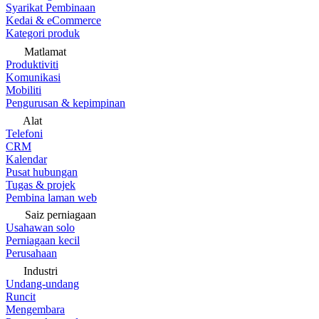
Syarikat Pembinaan
Kedai & eCommerce
Kategori produk
Matlamat
Produktiviti
Komunikasi
Mobiliti
Pengurusan & kepimpinan
Alat
Telefoni
CRM
Kalendar
Pusat hubungan
Tugas & projek
Pembina laman web
Saiz perniagaan
Usahawan solo
Perniagaan kecil
Perusahaan
Industri
Undang-undang
Runcit
Mengembara