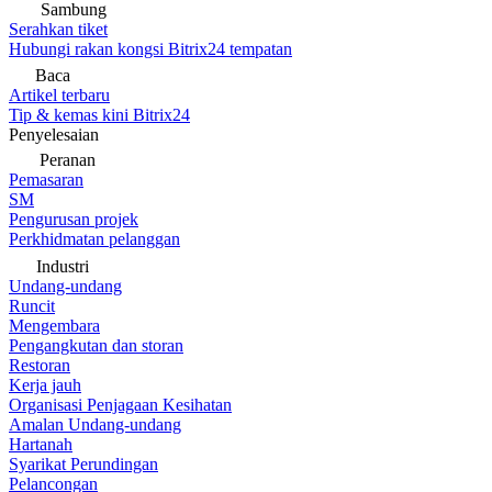
Sambung
Serahkan tiket
Hubungi rakan kongsi Bitrix24 tempatan
Baca
Artikel terbaru
Tip & kemas kini Bitrix24
Penyelesaian
Peranan
Pemasaran
SM
Pengurusan projek
Perkhidmatan pelanggan
Industri
Undang-undang
Runcit
Mengembara
Pengangkutan dan storan
Restoran
Kerja jauh
Organisasi Penjagaan Kesihatan
Amalan Undang-undang
Hartanah
Syarikat Perundingan
Pelancongan