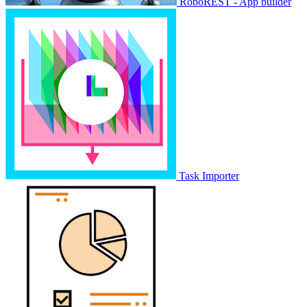
RoboREST - App builder
Task Importer