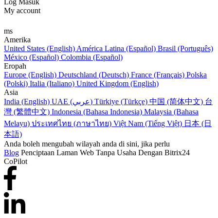
Log Masuk
My account
ms
Amerika
United States (English)
América Latina (Español)
Brasil (Português)
México (Español)
Colombia (Español)
Eropah
Europe (English)
Deutschland (Deutsch)
France (Français)
Polska
(Polski)
Italia (Italiano)
United Kingdom (English)
Asia
India (English)
UAE (عربي)
Türkiye (Türkçe)
中国 (简体中文)
台
灣 (繁體中文)
Indonesia (Bahasa Indonesia)
Malaysia (Bahasa
Melayu)
ประเทศไทย (ภาษาไทย)
Việt Nam (Tiếng Việt)
日本 (日
本語)
Anda boleh mengubah wilayah anda di sini, jika perlu
Blog
Penciptaan Laman Web Tanpa Usaha Dengan Bitrix24
CoPilot