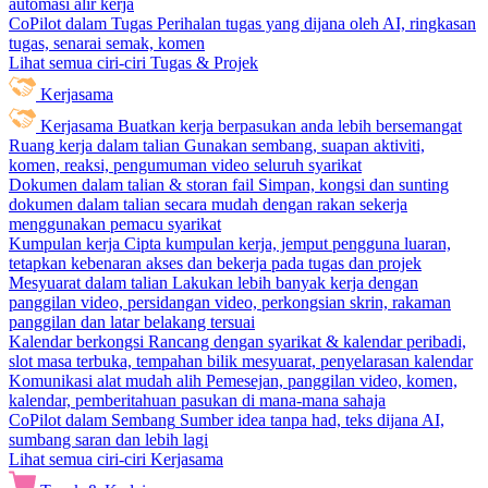
automasi alir kerja
CoPilot dalam Tugas
Perihalan tugas yang dijana oleh AI, ringkasan
tugas, senarai semak, komen
Lihat semua ciri-ciri Tugas & Projek
Kerjasama
Kerjasama
Buatkan kerja berpasukan anda lebih bersemangat
Ruang kerja dalam talian
Gunakan sembang, suapan aktiviti,
komen, reaksi, pengumuman video seluruh syarikat
Dokumen dalam talian & storan fail
Simpan, kongsi dan sunting
dokumen dalam talian secara mudah dengan rakan sekerja
menggunakan pemacu syarikat
Kumpulan kerja
Cipta kumpulan kerja, jemput pengguna luaran,
tetapkan kebenaran akses dan bekerja pada tugas dan projek
Mesyuarat dalam talian
Lakukan lebih banyak kerja dengan
panggilan video, persidangan video, perkongsian skrin, rakaman
panggilan dan latar belakang tersuai
Kalendar berkongsi
Rancang dengan syarikat & kalendar peribadi,
slot masa terbuka, tempahan bilik mesyuarat, penyelarasan kalendar
Komunikasi alat mudah alih
Pemesejan, panggilan video, komen,
kalendar, pemberitahuan pasukan di mana-mana sahaja
CoPilot dalam Sembang
Sumber idea tanpa had, teks dijana AI,
sumbang saran dan lebih lagi
Lihat semua ciri-ciri Kerjasama