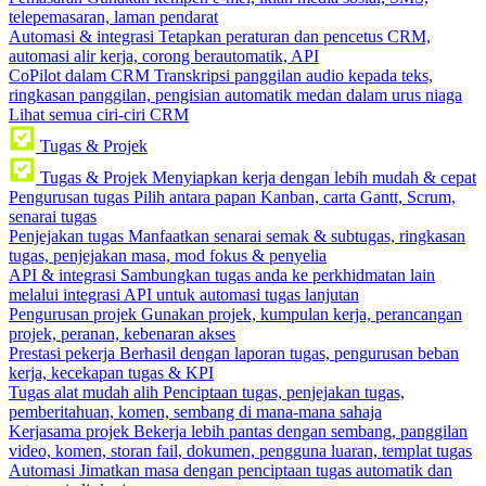
telepemasaran, laman pendarat
Automasi & integrasi
Tetapkan peraturan dan pencetus CRM,
automasi alir kerja, corong berautomatik, API
CoPilot dalam CRM
Transkripsi panggilan audio kepada teks,
ringkasan panggilan, pengisian automatik medan dalam urus niaga
Lihat semua ciri-ciri CRM
Tugas & Projek
Tugas & Projek
Menyiapkan kerja dengan lebih mudah & cepat
Pengurusan tugas
Pilih antara papan Kanban, carta Gantt, Scrum,
senarai tugas
Penjejakan tugas
Manfaatkan senarai semak & subtugas, ringkasan
tugas, penjejakan masa, mod fokus & penyelia
API & integrasi
Sambungkan tugas anda ke perkhidmatan lain
melalui integrasi API untuk automasi tugas lanjutan
Pengurusan projek
Gunakan projek, kumpulan kerja, perancangan
projek, peranan, kebenaran akses
Prestasi pekerja
Berhasil dengan laporan tugas, pengurusan beban
kerja, kecekapan tugas & KPI
Tugas alat mudah alih
Penciptaan tugas, penjejakan tugas,
pemberitahuan, komen, sembang di mana-mana sahaja
Kerjasama projek
Bekerja lebih pantas dengan sembang, panggilan
video, komen, storan fail, dokumen, pengguna luaran, templat tugas
Automasi
Jimatkan masa dengan penciptaan tugas automatik dan