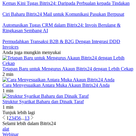
Kemas Kini Tugas Bitrix24: Daripada Perbualan kepada Tindakan
Ciri Baharu Bitrix24 Mail untuk Komunikasi Pasukan Berpusat
Automasikan Tugas CRM dalam Bitrix24: Invois Berulang &
Ringkasan Sembang AI
Permudahkan Transaksi B2B & B2G Dengan Integrasi DDD
Invoices
Anda juga mungkin menyukai
Tetapan Baru untuk Mengurus Akaun Bitrix24 dengan Lebih Cekap
2 min
Cara Menyesuaikan Antara Muka Akaun Bitrix24 Anda
1 min
Struktur Syarikat Baharu dan Dinaik Taraf
1 min
Tunjuk lebih lagi
1
2
3
4
5
6
...
13
Selami lebih dalam Bitrix24
alat
Webinar