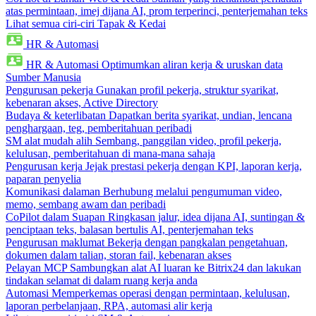
atas permintaan, imej dijana AI, prom terperinci, penterjemahan teks
Lihat semua ciri-ciri Tapak & Kedai
HR & Automasi
HR & Automasi
Optimumkan aliran kerja & uruskan data
Sumber Manusia
Pengurusan pekerja
Gunakan profil pekerja, struktur syarikat,
kebenaran akses, Active Directory
Budaya & keterlibatan
Dapatkan berita syarikat, undian, lencana
penghargaan, teg, pemberitahuan peribadi
SM alat mudah alih
Sembang, panggilan video, profil pekerja,
kelulusan, pemberitahuan di mana-mana sahaja
Pengurusan kerja
Jejak prestasi pekerja dengan KPI, laporan kerja,
paparan penyelia
Komunikasi dalaman
Berhubung melalui pengumuman video,
memo, sembang awam dan peribadi
CoPilot dalam Suapan
Ringkasan jalur, idea dijana AI, suntingan &
penciptaan teks, balasan bertulis AI, penterjemahan teks
Pengurusan maklumat
Bekerja dengan pangkalan pengetahuan,
dokumen dalam talian, storan fail, kebenaran akses
Pelayan MCP
Sambungkan alat AI luaran ke Bitrix24 dan lakukan
tindakan selamat di dalam ruang kerja anda
Automasi
Memperkemas operasi dengan permintaan, kelulusan,
laporan perbelanjaan, RPA, automasi alir kerja