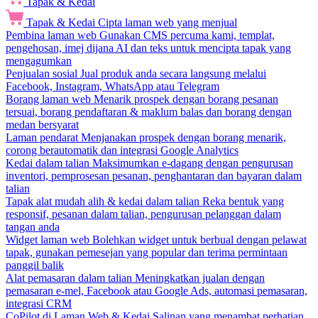
Tapak & Kedai
Tapak & Kedai
Cipta laman web yang menjual
Pembina laman web
Gunakan CMS percuma kami, templat,
pengehosan, imej dijana AI dan teks untuk mencipta tapak yang
mengagumkan
Penjualan sosial
Jual produk anda secara langsung melalui
Facebook, Instagram, WhatsApp atau Telegram
Borang laman web
Menarik prospek dengan borang pesanan
tersuai, borang pendaftaran & maklum balas dan borang dengan
medan bersyarat
Laman pendarat
Menjanakan prospek dengan borang menarik,
corong berautomatik dan integrasi Google Analytics
Kedai dalam talian
Maksimumkan e-dagang dengan pengurusan
inventori, pemprosesan pesanan, penghantaran dan bayaran dalam
talian
Tapak alat mudah alih & kedai dalam talian
Reka bentuk yang
responsif, pesanan dalam talian, pengurusan pelanggan dalam
tangan anda
Widget laman web
Bolehkan widget untuk berbual dengan pelawat
tapak, gunakan pemesejan yang popular dan terima permintaan
panggil balik
Alat pemasaran dalam talian
Meningkatkan jualan dengan
pemasaran e-mel, Facebook atau Google Ads, automasi pemasaran,
integrasi CRM
CoPilot di Laman Web & Kedai
Salinan yang menambat perhatian