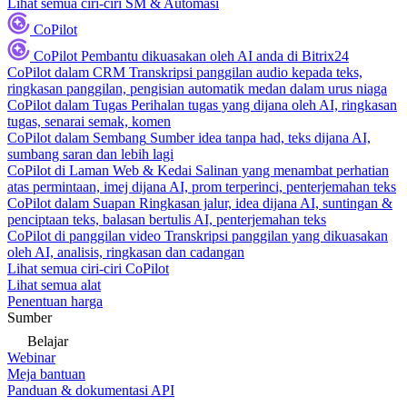
Lihat semua ciri-ciri SM & Automasi
CoPilot
CoPilot
Pembantu dikuasakan oleh AI anda di Bitrix24
CoPilot dalam CRM
Transkripsi panggilan audio kepada teks,
ringkasan panggilan, pengisian automatik medan dalam urus niaga
CoPilot dalam Tugas
Perihalan tugas yang dijana oleh AI, ringkasan
tugas, senarai semak, komen
CoPilot dalam Sembang
Sumber idea tanpa had, teks dijana AI,
sumbang saran dan lebih lagi
CoPilot di Laman Web & Kedai
Salinan yang menambat perhatian
atas permintaan, imej dijana AI, prom terperinci, penterjemahan teks
CoPilot dalam Suapan
Ringkasan jalur, idea dijana AI, suntingan &
penciptaan teks, balasan bertulis AI, penterjemahan teks
CoPilot di panggilan video
Transkripsi panggilan yang dikuasakan
oleh AI, analisis, ringkasan dan cadangan
Lihat semua ciri-ciri CoPilot
Lihat semua alat
Penentuan harga
Sumber
Belajar
Webinar
Meja bantuan
Panduan & dokumentasi API