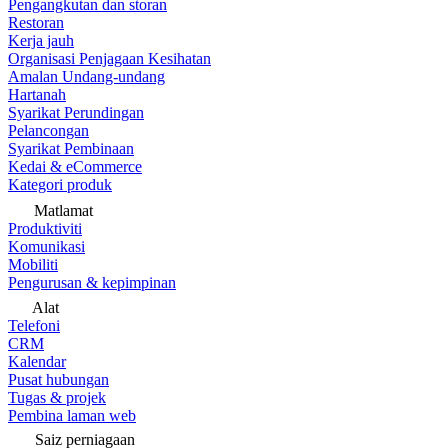
Pengangkutan dan storan
Restoran
Kerja jauh
Organisasi Penjagaan Kesihatan
Amalan Undang-undang
Hartanah
Syarikat Perundingan
Pelancongan
Syarikat Pembinaan
Kedai & eCommerce
Kategori produk
Matlamat
Produktiviti
Komunikasi
Mobiliti
Pengurusan & kepimpinan
Alat
Telefoni
CRM
Kalendar
Pusat hubungan
Tugas & projek
Pembina laman web
Saiz perniagaan