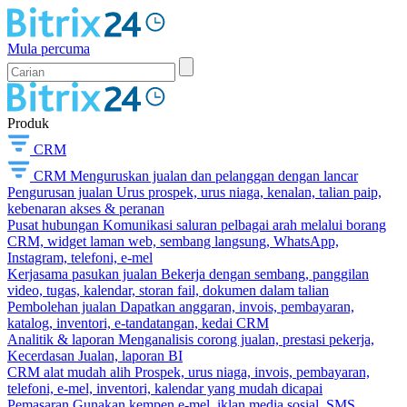
Mula percuma
Produk
CRM
CRM
Menguruskan jualan dan pelanggan dengan lancar
Pengurusan jualan
Urus prospek, urus niaga, kenalan, talian paip,
kebenaran akses & peranan
Pusat hubungan
Komunikasi saluran pelbagai arah melalui borang
CRM, widget laman web, sembang langsung, WhatsApp,
Instagram, telefoni, e-mel
Kerjasama pasukan jualan
Bekerja dengan sembang, panggilan
video, tugas, kalendar, storan fail, dokumen dalam talian
Pembolehan jualan
Dapatkan anggaran, invois, pembayaran,
katalog, inventori, e-tandatangan, kedai CRM
Analitik & laporan
Menganalisis corong jualan, prestasi pekerja,
Kecerdasan Jualan, laporan BI
CRM alat mudah alih
Prospek, urus niaga, invois, pembayaran,
telefoni, e-mel, inventori, kalendar yang mudah dicapai
Pemasaran
Gunakan kempen e-mel, iklan media sosial, SMS,