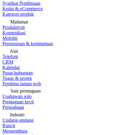
Syarikat Pembinaan
Kedai & eCommerce
Kategori produk
Matlamat
Produktiviti
Komunikasi
Mobiliti
Pengurusan & kepimpinan
Alat
Telefoni
CRM
Kalendar
Pusat hubungan
Tugas & projek
Pembina laman web
Saiz perniagaan
Usahawan solo
Perniagaan kecil
Perusahaan
Industri
Undang-undang
Runcit
Mengembara