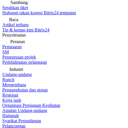
Sambung
Serahkan tiket
Hubungi rakan kongsi Bitrix24 tempatan
Baca
Artikel terbaru
Tip & kemas kini Bitrix24
Penyelesaian
Peranan
Pemasaran
SM
Pengurusan projek
Perkhidmatan pelanggan
Industri
Undang-undang
Runcit
Mengembara
Pengangkutan dan storan
Restoran
Kerja jauh
Organisasi Penjagaan Kesihatan
Amalan Undang-undang
Hartanah
Syarikat Perundingan
Pelancongan