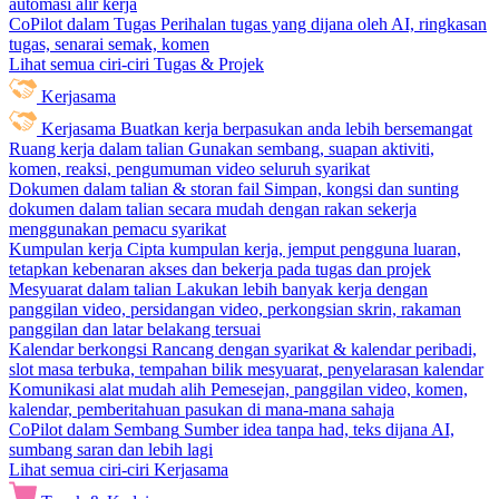
automasi alir kerja
CoPilot dalam Tugas
Perihalan tugas yang dijana oleh AI, ringkasan
tugas, senarai semak, komen
Lihat semua ciri-ciri Tugas & Projek
Kerjasama
Kerjasama
Buatkan kerja berpasukan anda lebih bersemangat
Ruang kerja dalam talian
Gunakan sembang, suapan aktiviti,
komen, reaksi, pengumuman video seluruh syarikat
Dokumen dalam talian & storan fail
Simpan, kongsi dan sunting
dokumen dalam talian secara mudah dengan rakan sekerja
menggunakan pemacu syarikat
Kumpulan kerja
Cipta kumpulan kerja, jemput pengguna luaran,
tetapkan kebenaran akses dan bekerja pada tugas dan projek
Mesyuarat dalam talian
Lakukan lebih banyak kerja dengan
panggilan video, persidangan video, perkongsian skrin, rakaman
panggilan dan latar belakang tersuai
Kalendar berkongsi
Rancang dengan syarikat & kalendar peribadi,
slot masa terbuka, tempahan bilik mesyuarat, penyelarasan kalendar
Komunikasi alat mudah alih
Pemesejan, panggilan video, komen,
kalendar, pemberitahuan pasukan di mana-mana sahaja
CoPilot dalam Sembang
Sumber idea tanpa had, teks dijana AI,
sumbang saran dan lebih lagi
Lihat semua ciri-ciri Kerjasama