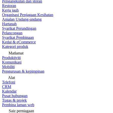
Pengangkutan dan storan
Restoran
Kerja jauh
Organisasi Penjagaan Kesihatan
Amalan Undang-undang
Hartanah
Syarikat Perundingan
Pelancongan
Syarikat Pembinaan
Kedai & eCommerce
Kategori produk
Matlamat
Produktiviti
Komunikasi
Mobiliti
Pengurusan & kepimpinan
Alat
Telefoni
CRM
Kalendar
Pusat hubungan
Tugas & projek
Pembina laman web
Saiz perniagaan