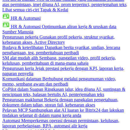
atas permintaan, imej dijana AI, prom terperinci, penterjemahan teks
Lihat semua ciri-ciri Tapak & Kedai
HR & Automasi
HR & Automasi
Optimumkan aliran kerja & uruskan data
Sumber Manusia
Pengurusan pekerja
Gunakan profil pekerja, struktur syarikat,
kebenaran akses, Active Directory
Budaya & keterlibatan
Dapatkan berita syarikat, undian, lencana
penghargaan, teg, pemberitahuan peribadi
SM alat mudah alih
Sembang, panggilan video, profil pekerja,
kelulusan, pemberitahuan di mana-mana sahaja
Pengurusan kerja
Jejak prestasi pekerja dengan KPI, laporan kerja,
paparan penyelia
Komunikasi dalaman
Berhubung melalui pengumuman video,
memo, sembang awam dan peribadi
CoPilot dalam Suapan
Ringkasan jalur, idea dijana AI, suntingan &
penciptaan teks, balasan bertulis AI, penterjemahan teks
Pengurusan maklumat
Bekerja dengan pangkalan pengetahuan,
dokumen dalam talian, storan fail, kebenaran akses
Pelayan MCP
Sambungkan alat AI luaran ke Bitrix24 dan lakukan
tindakan selamat di dalam ruang kerja anda
Automasi
Memperkemas operasi dengan permintaan, kelulusan,
laporan perbelanjaan, RPA, automasi alir kerja