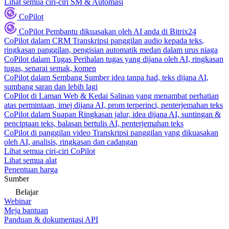
Lihat semua ciri-ciri SM & Automasi
CoPilot
CoPilot
Pembantu dikuasakan oleh AI anda di Bitrix24
CoPilot dalam CRM
Transkripsi panggilan audio kepada teks,
ringkasan panggilan, pengisian automatik medan dalam urus niaga
CoPilot dalam Tugas
Perihalan tugas yang dijana oleh AI, ringkasan
tugas, senarai semak, komen
CoPilot dalam Sembang
Sumber idea tanpa had, teks dijana AI,
sumbang saran dan lebih lagi
CoPilot di Laman Web & Kedai
Salinan yang menambat perhatian
atas permintaan, imej dijana AI, prom terperinci, penterjemahan teks
CoPilot dalam Suapan
Ringkasan jalur, idea dijana AI, suntingan &
penciptaan teks, balasan bertulis AI, penterjemahan teks
CoPilot di panggilan video
Transkripsi panggilan yang dikuasakan
oleh AI, analisis, ringkasan dan cadangan
Lihat semua ciri-ciri CoPilot
Lihat semua alat
Penentuan harga
Sumber
Belajar
Webinar
Meja bantuan
Panduan & dokumentasi API