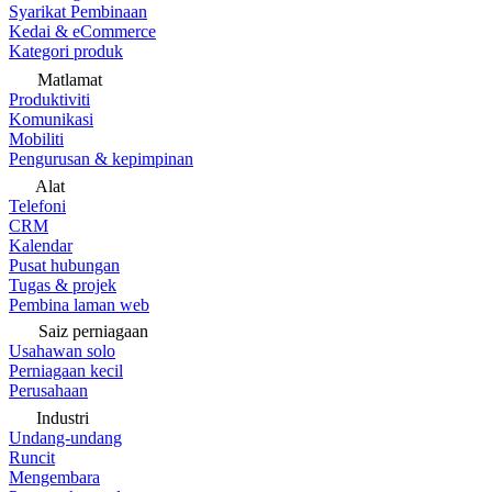
Syarikat Pembinaan
Kedai & eCommerce
Kategori produk
Matlamat
Produktiviti
Komunikasi
Mobiliti
Pengurusan & kepimpinan
Alat
Telefoni
CRM
Kalendar
Pusat hubungan
Tugas & projek
Pembina laman web
Saiz perniagaan
Usahawan solo
Perniagaan kecil
Perusahaan
Industri
Undang-undang
Runcit
Mengembara