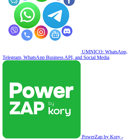
UMNICO: WhatsApp,
Telegram, WhatsApp Business API, and Social Media
PowerZap by Kory -