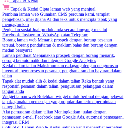
Tapak & Kedai
Tapak & Kedai
Cipta laman web yang menjual
Pembina laman web
Gunakan CMS percuma kami, templat,
pengehosan, imej dijana AI dan teks untuk mencipta tapak yang
mengagumkan
Penjualan sosial
Jual produk anda secara langsung melalui
Facebook, Instagram, WhatsApp atau Telegram
Borang laman web
Menarik prospek dengan borang pesanan
tersuai, borang pendaftaran & maklum balas dan borang dengan
medan bersyarat
Laman pendarat
Menjanakan prospek dengan borang menarik,
corong berautomatik dan integrasi Google Analytics
Kedai dalam talian
Maksimumkan e-dagang dengan pengurusan
inventori, pemprosesan pesanan, penghantaran dan bayaran dalam
talian
Tapak alat mudah alih & kedai dalam talian
Reka bentuk yang
responsif, pesanan dalam talian, pengurusan pelanggan dalam
tangan anda
Widget laman web
Bolehkan widget untuk berbual dengan pelawat
tapak, gunakan pemesejan yang popular dan terima permintaan
panggil balik
Alat pemasaran dalam talian
Meningkatkan jualan dengan
pemasaran e-mel, Facebook atau Google Ads, automasi pemasaran,
integrasi CRM
CoPilot di Laman Web & Kedai
Salinan yang menambat perhatian