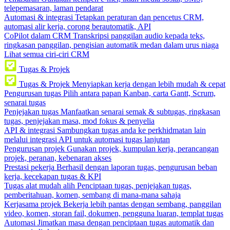
telepemasaran, laman pendarat
Automasi & integrasi
Tetapkan peraturan dan pencetus CRM,
automasi alir kerja, corong berautomatik, API
CoPilot dalam CRM
Transkripsi panggilan audio kepada teks,
ringkasan panggilan, pengisian automatik medan dalam urus niaga
Lihat semua ciri-ciri CRM
Tugas & Projek
Tugas & Projek
Menyiapkan kerja dengan lebih mudah & cepat
Pengurusan tugas
Pilih antara papan Kanban, carta Gantt, Scrum,
senarai tugas
Penjejakan tugas
Manfaatkan senarai semak & subtugas, ringkasan
tugas, penjejakan masa, mod fokus & penyelia
API & integrasi
Sambungkan tugas anda ke perkhidmatan lain
melalui integrasi API untuk automasi tugas lanjutan
Pengurusan projek
Gunakan projek, kumpulan kerja, perancangan
projek, peranan, kebenaran akses
Prestasi pekerja
Berhasil dengan laporan tugas, pengurusan beban
kerja, kecekapan tugas & KPI
Tugas alat mudah alih
Penciptaan tugas, penjejakan tugas,
pemberitahuan, komen, sembang di mana-mana sahaja
Kerjasama projek
Bekerja lebih pantas dengan sembang, panggilan
video, komen, storan fail, dokumen, pengguna luaran, templat tugas
Automasi
Jimatkan masa dengan penciptaan tugas automatik dan