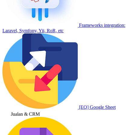
Frameworks integration:
Laravel, Symfony, Yii, RoR, etc
[EQ] Google Sheet
Jualan & CRM