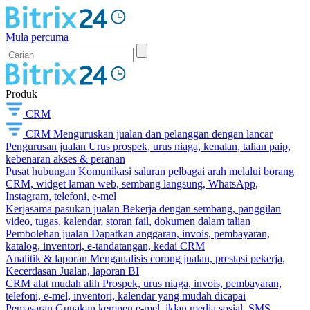
Mula percuma
Produk
CRM
CRM
Menguruskan jualan dan pelanggan dengan lancar
Pengurusan jualan
Urus prospek, urus niaga, kenalan, talian paip,
kebenaran akses & peranan
Pusat hubungan
Komunikasi saluran pelbagai arah melalui borang
CRM, widget laman web, sembang langsung, WhatsApp,
Instagram, telefoni, e-mel
Kerjasama pasukan jualan
Bekerja dengan sembang, panggilan
video, tugas, kalendar, storan fail, dokumen dalam talian
Pembolehan jualan
Dapatkan anggaran, invois, pembayaran,
katalog, inventori, e-tandatangan, kedai CRM
Analitik & laporan
Menganalisis corong jualan, prestasi pekerja,
Kecerdasan Jualan, laporan BI
CRM alat mudah alih
Prospek, urus niaga, invois, pembayaran,
telefoni, e-mel, inventori, kalendar yang mudah dicapai
Pemasaran
Gunakan kempen e-mel, iklan media sosial, SMS,