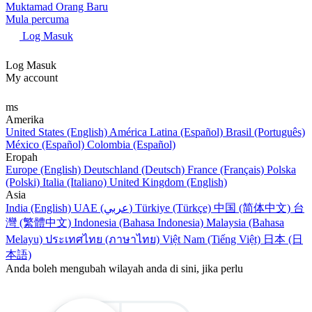
Muktamad Orang Baru
Mula percuma
Log Masuk
Log Masuk
My account
ms
Amerika
United States (English)
América Latina (Español)
Brasil (Português)
México (Español)
Colombia (Español)
Eropah
Europe (English)
Deutschland (Deutsch)
France (Français)
Polska
(Polski)
Italia (Italiano)
United Kingdom (English)
Asia
India (English)
UAE (عربي)
Türkiye (Türkçe)
中国 (简体中文)
台
灣 (繁體中文)
Indonesia (Bahasa Indonesia)
Malaysia (Bahasa
Melayu)
ประเทศไทย (ภาษาไทย)
Việt Nam (Tiếng Việt)
日本 (日
本語)
Anda boleh mengubah wilayah anda di sini, jika perlu