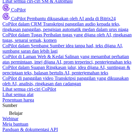
Lihat semua ciri-ciri SM & Automasi
CoPilot
CoPilot
Pembantu dikuasakan oleh AI anda di Bitrix24
CoPilot dalam CRM
Transkripsi panggilan audio kepada teks,
ringkasan panggilan, pengisian automatik medan dalam urus niaga
CoPilot dalam Tugas
Perihalan tugas yang dijana oleh AI, ringkasan
tugas, senarai semak, komen
CoPilot dalam Sembang
Sumber idea tanpa had, teks dijana AI,
sumbang saran dan lebih lagi
CoPilot di Laman Web & Kedai
Salinan yang menambat perhatian
atas permintaan, imej dijana AI, prom terperinci, penterjemahan teks
CoPilot dalam Suapan
Ringkasan jalur, idea dijana AI, suntingan &
penciptaan teks, balasan bertulis AI, penterjemahan teks
CoPilot di panggilan video
Transkripsi panggilan yang dikuasakan
oleh AI, analisis, ringkasan dan cadangan
Lihat semua ciri-ciri CoPilot
Lihat semua alat
Penentuan harga
Sumber
Belajar
Webinar
Meja bantuan
Panduan & dokumentasi API