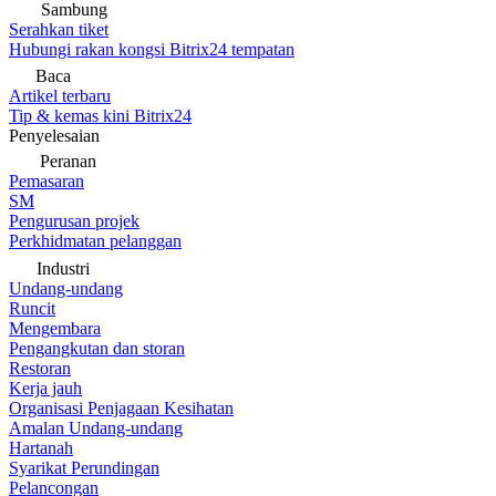
Sambung
Serahkan tiket
Hubungi rakan kongsi Bitrix24 tempatan
Baca
Artikel terbaru
Tip & kemas kini Bitrix24
Penyelesaian
Peranan
Pemasaran
SM
Pengurusan projek
Perkhidmatan pelanggan
Industri
Undang-undang
Runcit
Mengembara
Pengangkutan dan storan
Restoran
Kerja jauh
Organisasi Penjagaan Kesihatan
Amalan Undang-undang
Hartanah
Syarikat Perundingan
Pelancongan