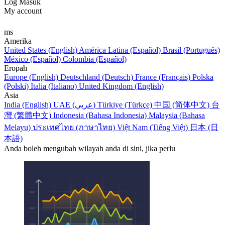
Log Masuk
My account
ms
Amerika
United States (English)
América Latina (Español)
Brasil (Português)
México (Español)
Colombia (Español)
Eropah
Europe (English)
Deutschland (Deutsch)
France (Français)
Polska
(Polski)
Italia (Italiano)
United Kingdom (English)
Asia
India (English)
UAE (عربي)
Türkiye (Türkçe)
中国 (简体中文)
台
灣 (繁體中文)
Indonesia (Bahasa Indonesia)
Malaysia (Bahasa
Melayu)
ประเทศไทย (ภาษาไทย)
Việt Nam (Tiếng Việt)
日本 (日
本語)
Anda boleh mengubah wilayah anda di sini, jika perlu