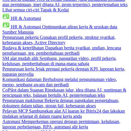
atas permintaan, imej dijana AI, prom terperinci, penterjemahan teks
Lihat semua ciri-ciri Tapak & Kedai
HR & Automasi
HR & Automasi
Optimumkan aliran kerja & uruskan data
Sumber Manusia
Pengurusan pekerja
Gunakan profil pekerja, struktur syarikat,
kebenaran akses, Active Directory
Budaya & keterlibatan
Dapatkan berita syarikat, undian, lencana
penghargaan, teg, pemberitahuan peribadi
SM alat mudah alih
Sembang, panggilan video, profil pekerja,
kelulusan, pemberitahuan di mana-mana sahaja
Pengurusan kerja
Jejak prestasi pekerja dengan KPI, laporan kerja,
paparan penyelia
Komunikasi dalaman
Berhubung melalui pengumuman video,
memo, sembang awam dan peribadi
CoPilot dalam Suapan
Ringkasan jalur, idea dijana AI, suntingan &
penciptaan teks, balasan bertulis AI, penterjemahan teks
Pengurusan maklumat
Bekerja dengan pangkalan pengetahuan,
dokumen dalam talian, storan fail, kebenaran akses
Pelayan MCP
Sambungkan alat AI luaran ke Bitrix24 dan lakukan
tindakan selamat di dalam ruang kerja anda
Automasi
Memperkemas operasi dengan permintaan, kelulusan,
laporan perbelanjaan, RPA, automasi alir kerja