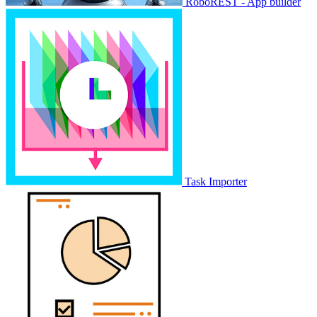
RoboREST - App builder
Task Importer