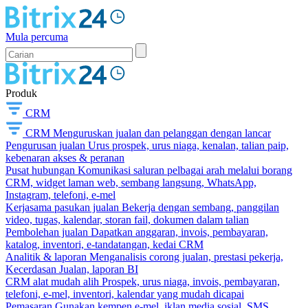
Mula percuma
Produk
CRM
CRM
Menguruskan jualan dan pelanggan dengan lancar
Pengurusan jualan
Urus prospek, urus niaga, kenalan, talian paip,
kebenaran akses & peranan
Pusat hubungan
Komunikasi saluran pelbagai arah melalui borang
CRM, widget laman web, sembang langsung, WhatsApp,
Instagram, telefoni, e-mel
Kerjasama pasukan jualan
Bekerja dengan sembang, panggilan
video, tugas, kalendar, storan fail, dokumen dalam talian
Pembolehan jualan
Dapatkan anggaran, invois, pembayaran,
katalog, inventori, e-tandatangan, kedai CRM
Analitik & laporan
Menganalisis corong jualan, prestasi pekerja,
Kecerdasan Jualan, laporan BI
CRM alat mudah alih
Prospek, urus niaga, invois, pembayaran,
telefoni, e-mel, inventori, kalendar yang mudah dicapai
Pemasaran
Gunakan kempen e-mel, iklan media sosial, SMS,