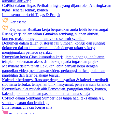
automasi alir kerja
CoPilot dalam Tugas
Perihalan tugas yang dijana oleh AI, ringkasan
tugas, senarai semak, komen
Lihat semua ciri-ciri Tugas & Projek
Kerjasama
Kerjasama
Buatkan kerja berpasukan anda lebih bersemangat
Ruang kerja dalam talian
Gunakan sembang, suapan aktiviti,
komen, reaksi, pengumuman video seluruh syarikat
Dokumen dalam talian & storan fail
Simpan, kongsi dan sunting
dokumen dalam talian secara mudah dengan rakan sekerja
menggunakan pemacu syarikat
Kumpulan kerja
Cipta kumpulan kerja, jemput pengguna luaran,
tetapkan kebenaran akses dan bekerja pada tugas dan projek
Mesyuarat dalam talian
Lakukan lebih banyak kerja dengan
panggilan video, persidangan video, perkongsian skrin, rakaman
panggilan dan latar belakang tersuai
Kalendar berkongsi
Rancang dengan syarikat & kalendar peribadi,
slot masa terbuka, tempahan bilik mesyuarat, penyelarasan kalendar
Komunikasi alat mudah alih
Pemesejan, panggilan video, komen,
kalendar, pemberitahuan pasukan di mana-mana sahaja
CoPilot dalam Sembang
Sumber idea tanpa had, teks dijana AI,
sumbang saran dan lebih lagi
Lihat semua ciri-ciri Kerjasama