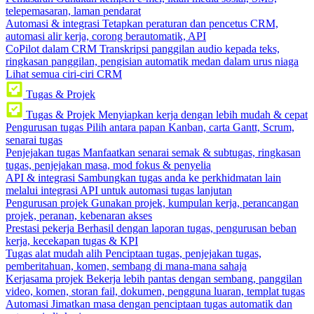
telepemasaran, laman pendarat
Automasi & integrasi
Tetapkan peraturan dan pencetus CRM,
automasi alir kerja, corong berautomatik, API
CoPilot dalam CRM
Transkripsi panggilan audio kepada teks,
ringkasan panggilan, pengisian automatik medan dalam urus niaga
Lihat semua ciri-ciri CRM
Tugas & Projek
Tugas & Projek
Menyiapkan kerja dengan lebih mudah & cepat
Pengurusan tugas
Pilih antara papan Kanban, carta Gantt, Scrum,
senarai tugas
Penjejakan tugas
Manfaatkan senarai semak & subtugas, ringkasan
tugas, penjejakan masa, mod fokus & penyelia
API & integrasi
Sambungkan tugas anda ke perkhidmatan lain
melalui integrasi API untuk automasi tugas lanjutan
Pengurusan projek
Gunakan projek, kumpulan kerja, perancangan
projek, peranan, kebenaran akses
Prestasi pekerja
Berhasil dengan laporan tugas, pengurusan beban
kerja, kecekapan tugas & KPI
Tugas alat mudah alih
Penciptaan tugas, penjejakan tugas,
pemberitahuan, komen, sembang di mana-mana sahaja
Kerjasama projek
Bekerja lebih pantas dengan sembang, panggilan
video, komen, storan fail, dokumen, pengguna luaran, templat tugas
Automasi
Jimatkan masa dengan penciptaan tugas automatik dan