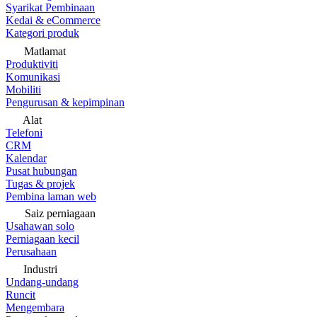
Syarikat Pembinaan
Kedai & eCommerce
Kategori produk
Matlamat
Produktiviti
Komunikasi
Mobiliti
Pengurusan & kepimpinan
Alat
Telefoni
CRM
Kalendar
Pusat hubungan
Tugas & projek
Pembina laman web
Saiz perniagaan
Usahawan solo
Perniagaan kecil
Perusahaan
Industri
Undang-undang
Runcit
Mengembara