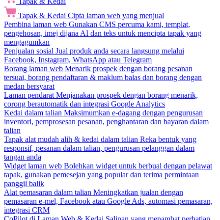
Tapak & Kedai
Tapak & Kedai
Cipta laman web yang menjual
Pembina laman web
Gunakan CMS percuma kami, templat,
pengehosan, imej dijana AI dan teks untuk mencipta tapak yang
mengagumkan
Penjualan sosial
Jual produk anda secara langsung melalui
Facebook, Instagram, WhatsApp atau Telegram
Borang laman web
Menarik prospek dengan borang pesanan
tersuai, borang pendaftaran & maklum balas dan borang dengan
medan bersyarat
Laman pendarat
Menjanakan prospek dengan borang menarik,
corong berautomatik dan integrasi Google Analytics
Kedai dalam talian
Maksimumkan e-dagang dengan pengurusan
inventori, pemprosesan pesanan, penghantaran dan bayaran dalam
talian
Tapak alat mudah alih & kedai dalam talian
Reka bentuk yang
responsif, pesanan dalam talian, pengurusan pelanggan dalam
tangan anda
Widget laman web
Bolehkan widget untuk berbual dengan pelawat
tapak, gunakan pemesejan yang popular dan terima permintaan
panggil balik
Alat pemasaran dalam talian
Meningkatkan jualan dengan
pemasaran e-mel, Facebook atau Google Ads, automasi pemasaran,
integrasi CRM
CoPilot di Laman Web & Kedai
Salinan yang menambat perhatian