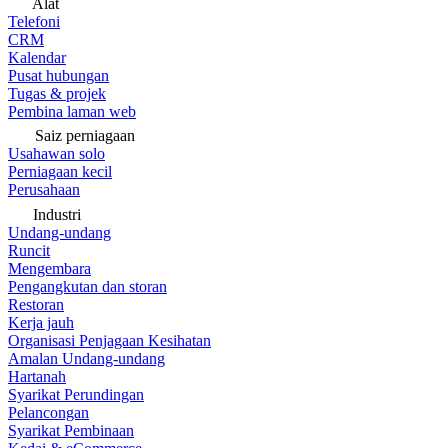
Alat
Telefoni
CRM
Kalendar
Pusat hubungan
Tugas & projek
Pembina laman web
Saiz perniagaan
Usahawan solo
Perniagaan kecil
Perusahaan
Industri
Undang-undang
Runcit
Mengembara
Pengangkutan dan storan
Restoran
Kerja jauh
Organisasi Penjagaan Kesihatan
Amalan Undang-undang
Hartanah
Syarikat Perundingan
Pelancongan
Syarikat Pembinaan