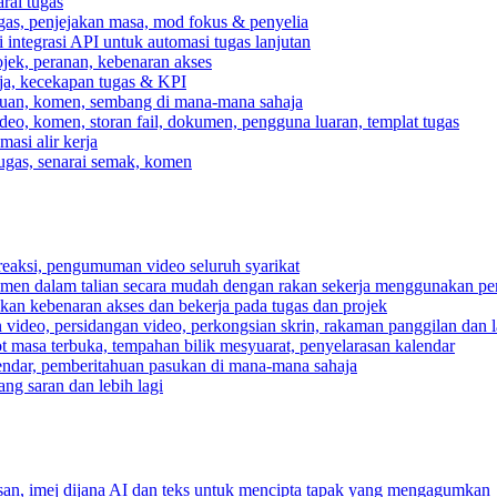
rai tugas
gas, penjejakan masa, mod fokus & penyelia
integrasi API untuk automasi tugas lanjutan
jek, peranan, kebenaran akses
rja, kecekapan tugas & KPI
ahuan, komen, sembang di mana-mana sahaja
deo, komen, storan fail, dokumen, pengguna luaran, templat tugas
asi alir kerja
tugas, senarai semak, komen
reaksi, pengumuman video seluruh syarikat
umen dalam talian secara mudah dengan rakan sekerja menggunakan pe
pkan kebenaran akses dan bekerja pada tugas dan projek
video, persidangan video, perkongsian skrin, rakaman panggilan dan la
ot masa terbuka, tempahan bilik mesyuarat, penyelarasan kalendar
endar, pemberitahuan pasukan di mana-mana sahaja
ng saran dan lebih lagi
n, imej dijana AI dan teks untuk mencipta tapak yang mengagumkan