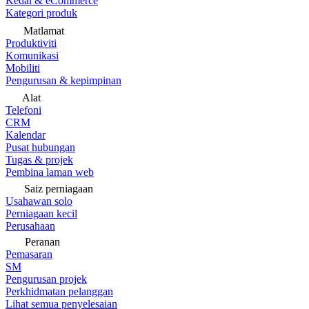
Kedai & eCommerce
Kategori produk
Matlamat
Produktiviti
Komunikasi
Mobiliti
Pengurusan & kepimpinan
Alat
Telefoni
CRM
Kalendar
Pusat hubungan
Tugas & projek
Pembina laman web
Saiz perniagaan
Usahawan solo
Perniagaan kecil
Perusahaan
Peranan
Pemasaran
SM
Pengurusan projek
Perkhidmatan pelanggan
Lihat semua penyelesaian