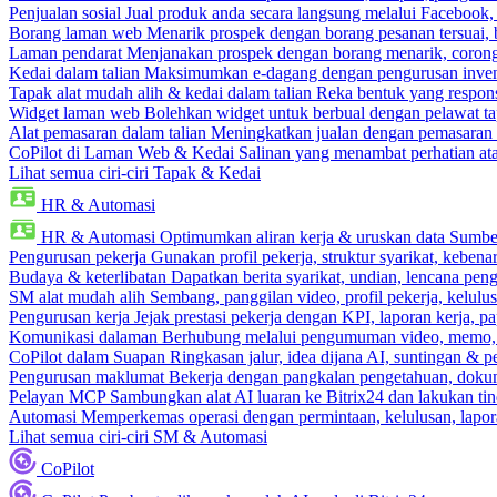
Penjualan sosial
Jual produk anda secara langsung melalui Facebook
Borang laman web
Menarik prospek dengan borang pesanan tersuai,
Laman pendarat
Menjanakan prospek dengan borang menarik, corong 
Kedai dalam talian
Maksimumkan e-dagang dengan pengurusan invento
Tapak alat mudah alih & kedai dalam talian
Reka bentuk yang respons
Widget laman web
Bolehkan widget untuk berbual dengan pelawat ta
Alat pemasaran dalam talian
Meningkatkan jualan dengan pemasaran 
CoPilot di Laman Web & Kedai
Salinan yang menambat perhatian atas
Lihat semua ciri-ciri Tapak & Kedai
HR & Automasi
HR & Automasi
Optimumkan aliran kerja & uruskan data Sumb
Pengurusan pekerja
Gunakan profil pekerja, struktur syarikat, kebena
Budaya & keterlibatan
Dapatkan berita syarikat, undian, lencana pen
SM alat mudah alih
Sembang, panggilan video, profil pekerja, kelul
Pengurusan kerja
Jejak prestasi pekerja dengan KPI, laporan kerja, p
Komunikasi dalaman
Berhubung melalui pengumuman video, memo,
CoPilot dalam Suapan
Ringkasan jalur, idea dijana AI, suntingan & p
Pengurusan maklumat
Bekerja dengan pangkalan pengetahuan, dokume
Pelayan MCP
Sambungkan alat AI luaran ke Bitrix24 dan lakukan tin
Automasi
Memperkemas operasi dengan permintaan, kelulusan, lapora
Lihat semua ciri-ciri SM & Automasi
CoPilot