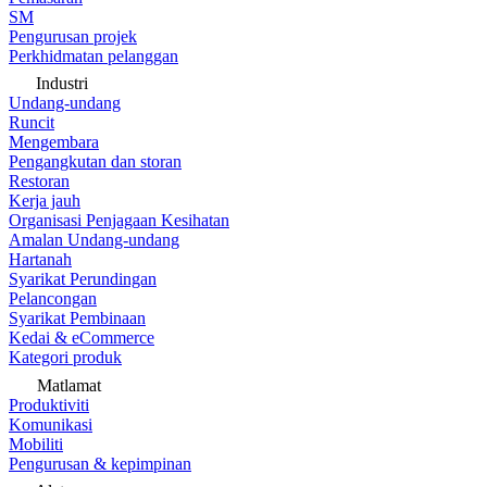
SM
Pengurusan projek
Perkhidmatan pelanggan
Industri
Undang-undang
Runcit
Mengembara
Pengangkutan dan storan
Restoran
Kerja jauh
Organisasi Penjagaan Kesihatan
Amalan Undang-undang
Hartanah
Syarikat Perundingan
Pelancongan
Syarikat Pembinaan
Kedai & eCommerce
Kategori produk
Matlamat
Produktiviti
Komunikasi
Mobiliti
Pengurusan & kepimpinan