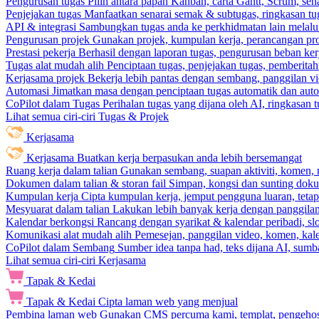
Pengurusan tugas
Pilih antara papan Kanban, carta Gantt, Scrum, sena
Penjejakan tugas
Manfaatkan senarai semak & subtugas, ringkasan tu
API & integrasi
Sambungkan tugas anda ke perkhidmatan lain melalui 
Pengurusan projek
Gunakan projek, kumpulan kerja, perancangan pro
Prestasi pekerja
Berhasil dengan laporan tugas, pengurusan beban ke
Tugas alat mudah alih
Penciptaan tugas, penjejakan tugas, pemberit
Kerjasama projek
Bekerja lebih pantas dengan sembang, panggilan vi
Automasi
Jimatkan masa dengan penciptaan tugas automatik dan autom
CoPilot dalam Tugas
Perihalan tugas yang dijana oleh AI, ringkasan 
Lihat semua ciri-ciri Tugas & Projek
Kerjasama
Kerjasama
Buatkan kerja berpasukan anda lebih bersemangat
Ruang kerja dalam talian
Gunakan sembang, suapan aktiviti, komen, 
Dokumen dalam talian & storan fail
Simpan, kongsi dan sunting dok
Kumpulan kerja
Cipta kumpulan kerja, jemput pengguna luaran, teta
Mesyuarat dalam talian
Lakukan lebih banyak kerja dengan panggilan 
Kalendar berkongsi
Rancang dengan syarikat & kalendar peribadi, sl
Komunikasi alat mudah alih
Pemesejan, panggilan video, komen, kal
CoPilot dalam Sembang
Sumber idea tanpa had, teks dijana AI, sumba
Lihat semua ciri-ciri Kerjasama
Tapak & Kedai
Tapak & Kedai
Cipta laman web yang menjual
Pembina laman web
Gunakan CMS percuma kami, templat, pengehosa