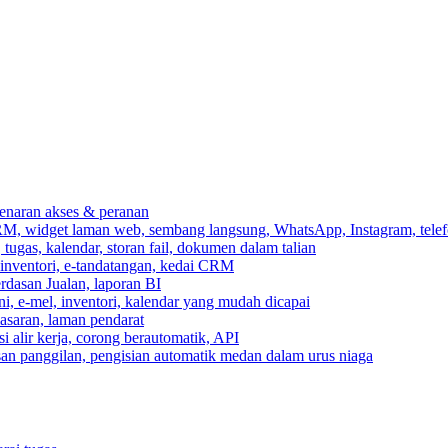
ebenaran akses & peranan
RM, widget laman web, sembang langsung, WhatsApp, Instagram, telef
ugas, kalendar, storan fail, dokumen dalam talian
 inventori, e-tandatangan, kedai CRM
erdasan Jualan, laporan BI
ni, e-mel, inventori, kalendar yang mudah dicapai
asaran, laman pendarat
 alir kerja, corong berautomatik, API
asan panggilan, pengisian automatik medan dalam urus niaga