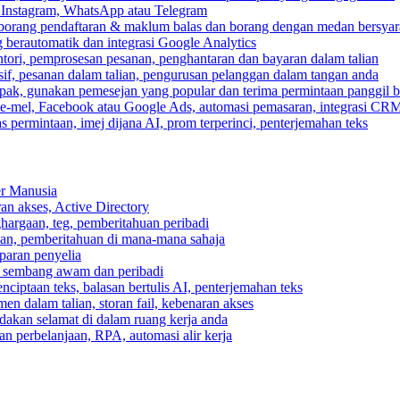
, Instagram, WhatsApp atau Telegram
 borang pendaftaran & maklum balas dan borang dengan medan bersyar
berautomatik dan integrasi Google Analytics
ri, pemprosesan pesanan, penghantaran dan bayaran dalam talian
if, pesanan dalam talian, pengurusan pelanggan dalam tangan anda
pak, gunakan pemesejan yang popular dan terima permintaan panggil b
e-mel, Facebook atau Google Ads, automasi pemasaran, integrasi CR
 permintaan, imej dijana AI, prom terperinci, penterjemahan teks
er Manusia
ran akses, Active Directory
ghargaan, teg, pemberitahuan peribadi
usan, pemberitahuan di mana-mana sahaja
aparan penyelia
 sembang awam dan peribadi
enciptaan teks, balasan bertulis AI, penterjemahan teks
n dalam talian, storan fail, kebenaran akses
dakan selamat di dalam ruang kerja anda
n perbelanjaan, RPA, automasi alir kerja