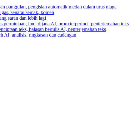
asan panggilan, pengisian automatik medan dalam urus niaga
tugas, senarai semak, komen
ng saran dan lebih lagi
 permintaan, imej dijana AI, prom terperinci, penterjemahan teks
enciptaan teks, balasan bertulis AI, penterjemahan teks
h AI, analisis, ringkasan dan cadangan