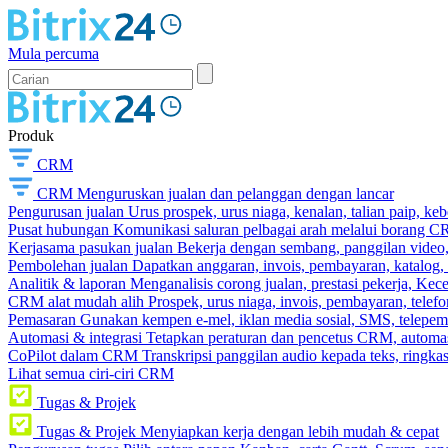
Mula percuma
Produk
CRM
CRM
Menguruskan jualan dan pelanggan dengan lancar
Pengurusan jualan
Urus prospek, urus niaga, kenalan, talian paip, k
Pusat hubungan
Komunikasi saluran pelbagai arah melalui borang C
Kerjasama pasukan jualan
Bekerja dengan sembang, panggilan video, t
Pembolehan jualan
Dapatkan anggaran, invois, pembayaran, katalog,
Analitik & laporan
Menganalisis corong jualan, prestasi pekerja, Kec
CRM alat mudah alih
Prospek, urus niaga, invois, pembayaran, telefo
Pemasaran
Gunakan kempen e-mel, iklan media sosial, SMS, telepem
Automasi & integrasi
Tetapkan peraturan dan pencetus CRM, automasi
CoPilot dalam CRM
Transkripsi panggilan audio kepada teks, ringk
Lihat semua ciri-ciri CRM
Tugas & Projek
Tugas & Projek
Menyiapkan kerja dengan lebih mudah & cepat