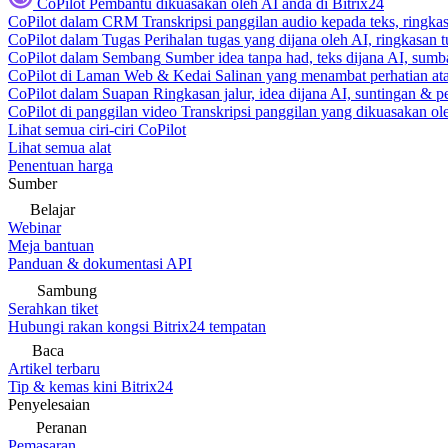
CoPilot
Pembantu dikuasakan oleh AI anda di Bitrix24
CoPilot dalam CRM
Transkripsi panggilan audio kepada teks, ringk
CoPilot dalam Tugas
Perihalan tugas yang dijana oleh AI, ringkasan 
CoPilot dalam Sembang
Sumber idea tanpa had, teks dijana AI, sumba
CoPilot di Laman Web & Kedai
Salinan yang menambat perhatian atas
CoPilot dalam Suapan
Ringkasan jalur, idea dijana AI, suntingan & p
CoPilot di panggilan video
Transkripsi panggilan yang dikuasakan ole
Lihat semua ciri-ciri CoPilot
Lihat semua alat
Penentuan harga
Sumber
Belajar
Webinar
Meja bantuan
Panduan & dokumentasi API
Sambung
Serahkan tiket
Hubungi rakan kongsi Bitrix24 tempatan
Baca
Artikel terbaru
Tip & kemas kini Bitrix24
Penyelesaian
Peranan
Pemasaran