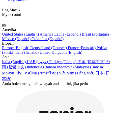
Log Masuk
My account
ms
Amerika
United States (English)
América Latina (Español)
Brasil (Português)
México (Español)
Colombia (Español)
Eropah
Europe (English)
Deutschland (Deutsch)
France (Français)
Polska
(Polski)
Italia (Italiano)
United Kingdom (English)
Asia
India (English)
UAE (عربي)
Türkiye (Türkçe)
中国 (简体中文)
台
灣 (繁體中文)
Indonesia (Bahasa Indonesia)
Malaysia (Bahasa
Melayu)
ประเทศไทย (ภาษาไทย)
Việt Nam (Tiếng Việt)
日本 (日
本語)
Anda boleh mengubah wilayah anda di sini, jika perlu