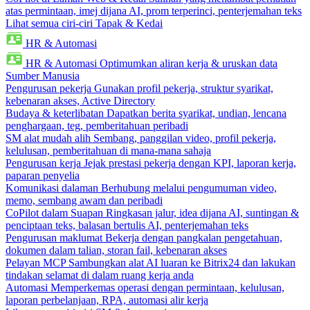
atas permintaan, imej dijana AI, prom terperinci, penterjemahan teks
Lihat semua ciri-ciri Tapak & Kedai
HR & Automasi
HR & Automasi
Optimumkan aliran kerja & uruskan data
Sumber Manusia
Pengurusan pekerja
Gunakan profil pekerja, struktur syarikat,
kebenaran akses, Active Directory
Budaya & keterlibatan
Dapatkan berita syarikat, undian, lencana
penghargaan, teg, pemberitahuan peribadi
SM alat mudah alih
Sembang, panggilan video, profil pekerja,
kelulusan, pemberitahuan di mana-mana sahaja
Pengurusan kerja
Jejak prestasi pekerja dengan KPI, laporan kerja,
paparan penyelia
Komunikasi dalaman
Berhubung melalui pengumuman video,
memo, sembang awam dan peribadi
CoPilot dalam Suapan
Ringkasan jalur, idea dijana AI, suntingan &
penciptaan teks, balasan bertulis AI, penterjemahan teks
Pengurusan maklumat
Bekerja dengan pangkalan pengetahuan,
dokumen dalam talian, storan fail, kebenaran akses
Pelayan MCP
Sambungkan alat AI luaran ke Bitrix24 dan lakukan
tindakan selamat di dalam ruang kerja anda
Automasi
Memperkemas operasi dengan permintaan, kelulusan,
laporan perbelanjaan, RPA, automasi alir kerja