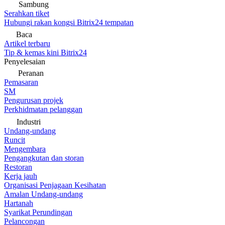
Sambung
Serahkan tiket
Hubungi rakan kongsi Bitrix24 tempatan
Baca
Artikel terbaru
Tip & kemas kini Bitrix24
Penyelesaian
Peranan
Pemasaran
SM
Pengurusan projek
Perkhidmatan pelanggan
Industri
Undang-undang
Runcit
Mengembara
Pengangkutan dan storan
Restoran
Kerja jauh
Organisasi Penjagaan Kesihatan
Amalan Undang-undang
Hartanah
Syarikat Perundingan
Pelancongan