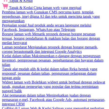
Tapak & Kedai
Tapak & Kedai
Cipta laman web yang menjual
Pembina laman web
Gunakan CMS percuma kami, templat,
pengehosan, imej dijana AI dan teks untuk mencipta tapak yang
mengagumkan
Penjualan sosial
Jual produk anda secara langsung melalui
Facebook, Instagram, WhatsApp atau Telegram
Borang laman web
Menarik prospek dengan borang pesanan
tersuai, borang pendaftaran & maklum balas dan borang dengan
medan bersyarat
Laman pendarat
Menjanakan prospek dengan borang menarik,
corong berautomatik dan integrasi Google Analytics
Kedai dalam talian
Maksimumkan e-dagang dengan pengurusan
inventori, pemprosesan pesanan, penghantaran dan bayaran dalam
talian
Tapak alat mudah alih & kedai dalam talian
Reka bentuk yang
responsif, pesanan dalam talian, pengurusan pelanggan dalam
tangan anda
Widget laman web
Bolehkan widget untuk berbual dengan pelawat
tapak, gunakan pemesejan yang popular dan terima permintaan
panggil balik
Alat pemasaran dalam talian
Meningkatkan jualan dengan
pemasaran e-mel, Facebook atau Google Ads, automasi pemasaran,
integrasi CRM
CoPilot di Laman Web & Kedai
Salinan yang menambat perhatian