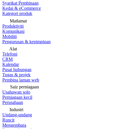
Syarikat Pembinaan
Kedai & eCommerce
Kategori produk
Matlamat
Produktiviti
Komunikasi
Mobiliti
Pengurusan & kepimpinan
Alat
Telefoni
CRM
Kalendar
Pusat hubungan
Tugas & projek
Pembina laman web
Saiz perniagaan
Usahawan solo
Perniagaan kecil
Perusahaan
Industri
Undang-undang
Runcit
Mengembara