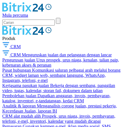
Mula percuma
Produk
CRM
CRM
Menguruskan jualan dan pelanggan dengan lancar
Pengurusan jualan
Urus prospek, urus niaga, kenalan, talian paip,
kebenaran akses & peranan
Pusat hubungan
Komunikasi saluran pelbagai arah melalui borang
CRM, widget laman web, sembang langsung, WhatsApp,
Instagram, telefoni, e-mel
Kerjasama pasukan jualan
Bekerja dengan sembang, panggilan
video, tugas, kalendar, storan fail, dokumen dalam talian
Pembolehan jualan
Dapatkan anggaran, invois, pembayaran,
katalog, inventori, e-tandatangan, kedai CRM
Analitik & laporan
Menganalisis corong jualan, prestasi pekerja,
Kecerdasan Jualan, laporan BI
CRM alat mudah alih
Prospek, urus niaga, invois, pembayaran,
telefoni, e-mel, inventori, kalendar yang mudah dicapai
Pemasaran
Gunakan kempen e-mel, iklan media sosial, SMS,