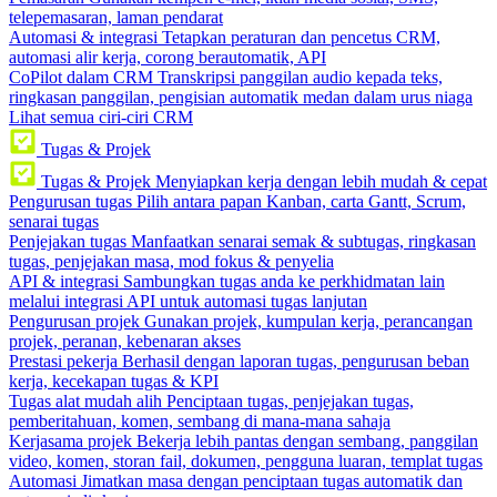
telepemasaran, laman pendarat
Automasi & integrasi
Tetapkan peraturan dan pencetus CRM,
automasi alir kerja, corong berautomatik, API
CoPilot dalam CRM
Transkripsi panggilan audio kepada teks,
ringkasan panggilan, pengisian automatik medan dalam urus niaga
Lihat semua ciri-ciri CRM
Tugas & Projek
Tugas & Projek
Menyiapkan kerja dengan lebih mudah & cepat
Pengurusan tugas
Pilih antara papan Kanban, carta Gantt, Scrum,
senarai tugas
Penjejakan tugas
Manfaatkan senarai semak & subtugas, ringkasan
tugas, penjejakan masa, mod fokus & penyelia
API & integrasi
Sambungkan tugas anda ke perkhidmatan lain
melalui integrasi API untuk automasi tugas lanjutan
Pengurusan projek
Gunakan projek, kumpulan kerja, perancangan
projek, peranan, kebenaran akses
Prestasi pekerja
Berhasil dengan laporan tugas, pengurusan beban
kerja, kecekapan tugas & KPI
Tugas alat mudah alih
Penciptaan tugas, penjejakan tugas,
pemberitahuan, komen, sembang di mana-mana sahaja
Kerjasama projek
Bekerja lebih pantas dengan sembang, panggilan
video, komen, storan fail, dokumen, pengguna luaran, templat tugas
Automasi
Jimatkan masa dengan penciptaan tugas automatik dan