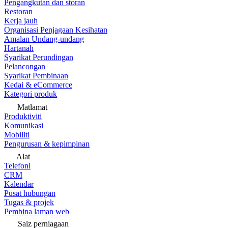
Pengangkutan dan storan
Restoran
Kerja jauh
Organisasi Penjagaan Kesihatan
Amalan Undang-undang
Hartanah
Syarikat Perundingan
Pelancongan
Syarikat Pembinaan
Kedai & eCommerce
Kategori produk
Matlamat
Produktiviti
Komunikasi
Mobiliti
Pengurusan & kepimpinan
Alat
Telefoni
CRM
Kalendar
Pusat hubungan
Tugas & projek
Pembina laman web
Saiz perniagaan