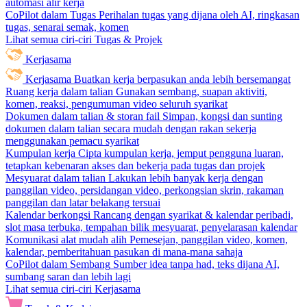
automasi alir kerja
CoPilot dalam Tugas
Perihalan tugas yang dijana oleh AI, ringkasan
tugas, senarai semak, komen
Lihat semua ciri-ciri Tugas & Projek
Kerjasama
Kerjasama
Buatkan kerja berpasukan anda lebih bersemangat
Ruang kerja dalam talian
Gunakan sembang, suapan aktiviti,
komen, reaksi, pengumuman video seluruh syarikat
Dokumen dalam talian & storan fail
Simpan, kongsi dan sunting
dokumen dalam talian secara mudah dengan rakan sekerja
menggunakan pemacu syarikat
Kumpulan kerja
Cipta kumpulan kerja, jemput pengguna luaran,
tetapkan kebenaran akses dan bekerja pada tugas dan projek
Mesyuarat dalam talian
Lakukan lebih banyak kerja dengan
panggilan video, persidangan video, perkongsian skrin, rakaman
panggilan dan latar belakang tersuai
Kalendar berkongsi
Rancang dengan syarikat & kalendar peribadi,
slot masa terbuka, tempahan bilik mesyuarat, penyelarasan kalendar
Komunikasi alat mudah alih
Pemesejan, panggilan video, komen,
kalendar, pemberitahuan pasukan di mana-mana sahaja
CoPilot dalam Sembang
Sumber idea tanpa had, teks dijana AI,
sumbang saran dan lebih lagi
Lihat semua ciri-ciri Kerjasama