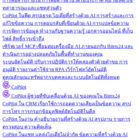
การสื่อสารภายใน
การสื่อสารผ่านวิดีโอประกาศ หมายเหตุ แช
ทสาธารณะและแชทส่วนตัว
CoPilot ในฟีด
สรุปเธรด ไอเดียที่สร้างด้วย AI การสร้างและการ
แก้ไขข้อความ การตอบกลับที่เขียนด้วย AI การแปลข้อความ
การจัดการข้อมูล
ทำงานกับฐานความรู้ เอกสารออนไลน์ ที่เก็บ
ไฟล์ สิทธิ์การเข้าถึง
เซิร์ฟเวอร์ MCP
เชื่อมต่อเครื่องมือ AI ภายนอกกับ Bitrix24 และ
ดำเนินการอย่างปลอดภัยในพื้นที่ทำงานของคุณ
ระบบอัตโนมัติ
ปรับการปฏิบัติการให้คล่องตัวด้วยคำขอ การ
อนุมัติ รายงานค่าใช้จ่าย RPA เวิร์กโฟลว์อัตโนมัติ
ดูคุณลักษณะทรัพยากรบุคคลและระบบอัตโนมัติทั้งหมด
CoPilot
CoPilot
ผู้ช่วยที่ขับเคลื่อนด้วย AI ของคุณใน Bitrix24
CoPilot ใน CRM
เรียกใช้การถอดความเสียงเป็นข้อความ สรุป
การโทร การกรอกข้อมูลฟิลด์อัตโนมัติในดีล
CoPilot ในงาน
คำอธิบายงานที่สร้างด้วย AI สรุปงาน รายการ
ตรวจสอบ ความคิดเห็น
CoPilot ในแชท
แหล่งไอเดียไม่จำกัด ข้อความที่สร้างด้วย AI