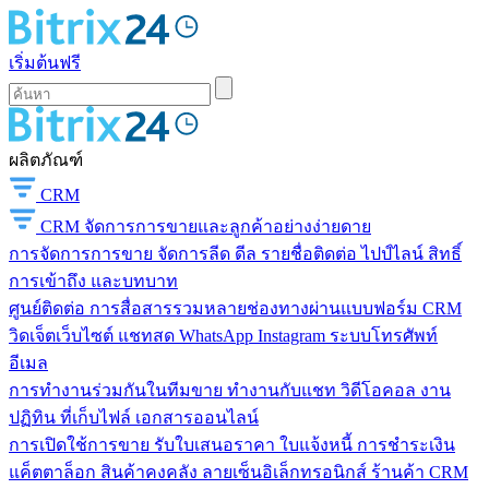
เริ่มต้นฟรี
ผลิตภัณฑ์
CRM
CRM
จัดการการขายและลูกค้าอย่างง่ายดาย
การจัดการการขาย
จัดการลีด ดีล รายชื่อติดต่อ ไปป์ไลน์ สิทธิ์
การเข้าถึง และบทบาท
ศูนย์ติดต่อ
การสื่อสารรวมหลายช่องทางผ่านแบบฟอร์ม CRM
วิดเจ็ตเว็บไซต์ แชทสด WhatsApp Instagram ระบบโทรศัพท์
อีเมล
การทำงานร่วมกันในทีมขาย
ทำงานกับแชท วิดีโอคอล งาน
ปฏิทิน ที่เก็บไฟล์ เอกสารออนไลน์
การเปิดใช้การขาย
รับใบเสนอราคา ใบแจ้งหนี้ การชำระเงิน
แค็ตตาล็อก สินค้าคงคลัง ลายเซ็นอิเล็กทรอนิกส์ ร้านค้า CRM