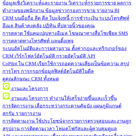
ข้อมูลเชิงวิเคราะห์และรายงาน
วิเคราะห์กรวยการขาย ผลการ
ทำงานของพนักงาน ข้อมูลข่าวกรองการขาย รายงาน BI
CRM บนมือถือ
ลีด ดีล ใบแจ้งหนี้ การชำระเงิน ระบบโทรศัพท์
อีเมล สินค้าคงคลัง ปฏิทิน ที่ปลายนิ้วของคุณ
การตลาด
ใช้แคมเปญทางอีเมล โฆษณาทางสื่อโซเชียล SMS
การตลาดทางโทรศัพท์ แลนดิ้งเพจ
ระบบอัตโนมัติและการผสานรวม
ตั้งค่ากฎและทริกเกอร์ของ
CRM เวิร์กโฟลว์อัตโนมัติ กรวยอัตโนมัติ API
CoPilot ใน CRM
เรียกใช้การถอดความเสียงเป็นข้อความ สรุป
การโทร การกรอกข้อมูลฟิลด์อัตโนมัติในดีล
ดูคุณลักษณะ CRM ทั้งหมด
งานและโครงการ
งานและโครงการ
ทำงานให้เสร็จง่ายขึ้นและเร็วขึ้น
การจัดการงาน
เลือกระหว่างกระดานคัมบัง แผนภูมิแกนต์
สกรัม รายการงาน
การติดตามงาน
ใช้ประโยชน์จากรายการตรวจสอบและงานลูก
สรุปงาน การติดตามเวลา โหมดโฟกัสและผู้ควบคุมดูแล