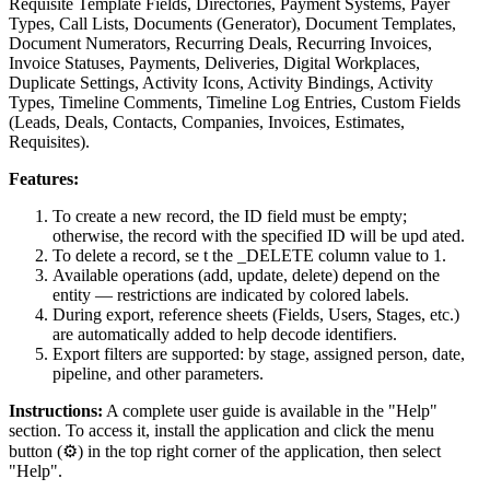
Requisite Template Fields, Directories, Payment Systems, Payer
Types, Call Lists, Documents (Generator), Document Templates,
Document Numerators, Recurring Deals, Recurring Invoices,
Invoice Statuses, Payments, Deliveries, Digital Workplaces,
Duplicate Settings, Activity Icons, Activity Bindings, Activity
Types, Timeline Comments, Timeline Log Entries, Custom Fields
(Leads, Deals, Contacts, Companies, Invoices, Estimates,
Requisites).
Features:
To create a new record, the ID field must be empty;
otherwise, the record with the specified ID will be upd ated.
To delete a record, se t the _DELETE column value to 1.
Available operations (add, update, delete) depend on the
entity — restrictions are indicated by colored labels.
During export, reference sheets (Fields, Users, Stages, etc.)
are automatically added to help decode identifiers.
Export filters are supported: by stage, assigned person, date,
pipeline, and other parameters.
Instructions:
A complete user guide is available in the "Help"
section. To access it, install the application and click the menu
button (⚙) in the top right corner of the application, then select
"Help".