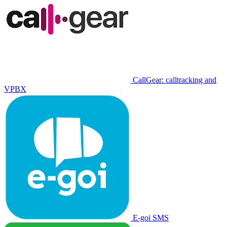
CallGear: calltracking and
VPBX
E-goi SMS