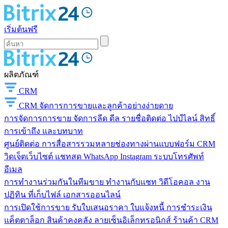
เริ่มต้นฟรี
ผลิตภัณฑ์
CRM
CRM
จัดการการขายและลูกค้าอย่างง่ายดาย
การจัดการการขาย
จัดการลีด ดีล รายชื่อติดต่อ ไปป์ไลน์ สิทธิ์
การเข้าถึง และบทบาท
ศูนย์ติดต่อ
การสื่อสารรวมหลายช่องทางผ่านแบบฟอร์ม CRM
วิดเจ็ตเว็บไซต์ แชทสด WhatsApp Instagram ระบบโทรศัพท์
อีเมล
การทำงานร่วมกันในทีมขาย
ทำงานกับแชท วิดีโอคอล งาน
ปฏิทิน ที่เก็บไฟล์ เอกสารออนไลน์
การเปิดใช้การขาย
รับใบเสนอราคา ใบแจ้งหนี้ การชำระเงิน
แค็ตตาล็อก สินค้าคงคลัง ลายเซ็นอิเล็กทรอนิกส์ ร้านค้า CRM