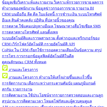
ข้อมูลเชิงวิเคราะห์และรายงาน
วิเคราะห์กรวยการขาย ผลการ
ทำงานของพนักงาน ข้อมูลข่าวกรองการขาย รายงาน BI
CRM บนมือถือ
ลีด ดีล ใบแจ้งหนี้ การชำระเงิน ระบบโทรศัพท์
อีเมล สินค้าคงคลัง ปฏิทิน ที่ปลายนิ้วของคุณ
การตลาด
ใช้แคมเปญทางอีเมล โฆษณาทางสื่อโซเชียล SMS
การตลาดทางโทรศัพท์ แลนดิ้งเพจ
ระบบอัตโนมัติและการผสานรวม
ตั้งค่ากฎและทริกเกอร์ของ
CRM เวิร์กโฟลว์อัตโนมัติ กรวยอัตโนมัติ API
CoPilot ใน CRM
เรียกใช้การถอดความเสียงเป็นข้อความ สรุป
การโทร การกรอกข้อมูลฟิลด์อัตโนมัติในดีล
ดูคุณลักษณะ CRM ทั้งหมด
งานและโครงการ
งานและโครงการ
ทำงานให้เสร็จง่ายขึ้นและเร็วขึ้น
การจัดการงาน
เลือกระหว่างกระดานคัมบัง แผนภูมิแกนต์
สกรัม รายการงาน
การติดตามงาน
ใช้ประโยชน์จากรายการตรวจสอบและงานลูก
สรุปงาน การติดตามเวลา โหมดโฟกัสและผู้ควบคุมดูแล