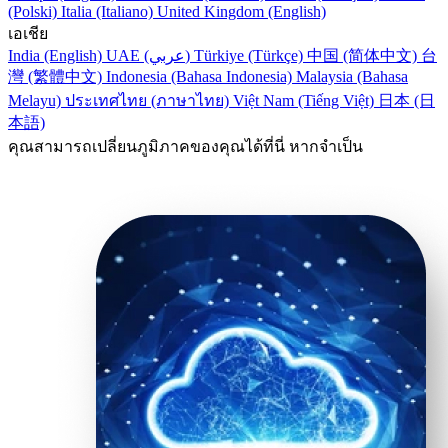
(Polski)
Italia (Italiano)
United Kingdom (English)
เอเชีย
India (English)
UAE (عربي)
Türkiye (Türkçe)
中国 (简体中文)
台
灣 (繁體中文)
Indonesia (Bahasa Indonesia)
Malaysia (Bahasa
Melayu)
ประเทศไทย (ภาษาไทย)
Việt Nam (Tiếng Việt)
日本 (日
本語)
คุณสามารถเปลี่ยนภูมิภาคของคุณได้ที่นี่ หากจำเป็น