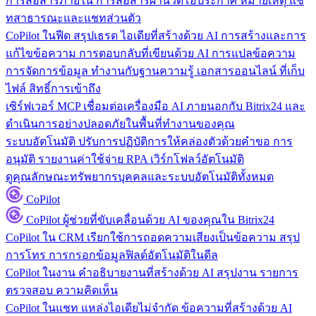
การสื่อสารภายใน
การสื่อสารผ่านวิดีโอประกาศ หมายเหตุ แช
ทสาธารณะและแชทส่วนตัว
CoPilot ในฟีด
สรุปเธรด ไอเดียที่สร้างด้วย AI การสร้างและการ
แก้ไขข้อความ การตอบกลับที่เขียนด้วย AI การแปลข้อความ
การจัดการข้อมูล
ทำงานกับฐานความรู้ เอกสารออนไลน์ ที่เก็บ
ไฟล์ สิทธิ์การเข้าถึง
เซิร์ฟเวอร์ MCP
เชื่อมต่อเครื่องมือ AI ภายนอกกับ Bitrix24 และ
ดำเนินการอย่างปลอดภัยในพื้นที่ทำงานของคุณ
ระบบอัตโนมัติ
ปรับการปฏิบัติการให้คล่องตัวด้วยคำขอ การ
อนุมัติ รายงานค่าใช้จ่าย RPA เวิร์กโฟลว์อัตโนมัติ
ดูคุณลักษณะทรัพยากรบุคคลและระบบอัตโนมัติทั้งหมด
CoPilot
CoPilot
ผู้ช่วยที่ขับเคลื่อนด้วย AI ของคุณใน Bitrix24
CoPilot ใน CRM
เรียกใช้การถอดความเสียงเป็นข้อความ สรุป
การโทร การกรอกข้อมูลฟิลด์อัตโนมัติในดีล
CoPilot ในงาน
คำอธิบายงานที่สร้างด้วย AI สรุปงาน รายการ
ตรวจสอบ ความคิดเห็น
CoPilot ในแชท
แหล่งไอเดียไม่จำกัด ข้อความที่สร้างด้วย AI