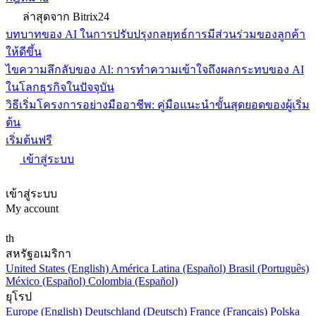
ล่าสุดจาก Bitrix24
บทบาทของ AI ในการปรับปรุงกลยุทธ์การมีส่วนร่วมของลูกค้า
ให้ดีขึ้น
ไขความลึกลับของ AI: การทำความเข้าใจถึงผลกระทบของ AI
ในโลกธุรกิจในปัจจุบัน
วิธีเริ่มโครงการอย่างมืออาชีพ: คู่มือแนะนำขั้นสุดยอดของผู้เริ่ม
ต้น
เริ่มต้นฟรี
เข้าสู่ระบบ
เข้าสู่ระบบ
My account
th
สหรัฐอเมริกา
United States (English)
América Latina (Español)
Brasil (Português)
México (Español)
Colombia (Español)
ยุโรป
Europe (English)
Deutschland (Deutsch)
France (Français)
Polska