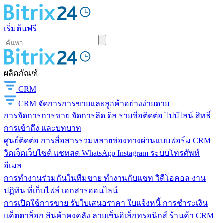
เริ่มต้นฟรี
ผลิตภัณฑ์
CRM
CRM
จัดการการขายและลูกค้าอย่างง่ายดาย
การจัดการการขาย
จัดการลีด ดีล รายชื่อติดต่อ ไปป์ไลน์ สิทธิ์
การเข้าถึง และบทบาท
ศูนย์ติดต่อ
การสื่อสารรวมหลายช่องทางผ่านแบบฟอร์ม CRM
วิดเจ็ตเว็บไซต์ แชทสด WhatsApp Instagram ระบบโทรศัพท์
อีเมล
การทำงานร่วมกันในทีมขาย
ทำงานกับแชท วิดีโอคอล งาน
ปฏิทิน ที่เก็บไฟล์ เอกสารออนไลน์
การเปิดใช้การขาย
รับใบเสนอราคา ใบแจ้งหนี้ การชำระเงิน
แค็ตตาล็อก สินค้าคงคลัง ลายเซ็นอิเล็กทรอนิกส์ ร้านค้า CRM