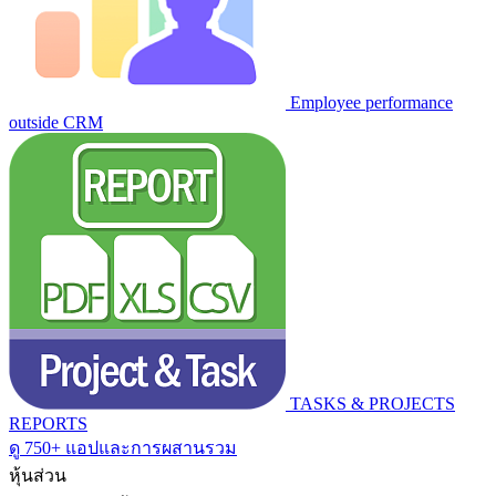
Employee performance
outside CRM
TASKS & PROJECTS
REPORTS
ดู 750+ แอปและการผสานรวม
หุ้นส่วน