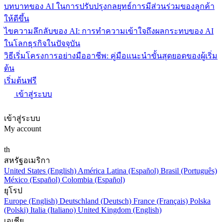
บทบาทของ AI ในการปรับปรุงกลยุทธ์การมีส่วนร่วมของลูกค้า
ให้ดีขึ้น
ไขความลึกลับของ AI: การทำความเข้าใจถึงผลกระทบของ AI
ในโลกธุรกิจในปัจจุบัน
วิธีเริ่มโครงการอย่างมืออาชีพ: คู่มือแนะนำขั้นสุดยอดของผู้เริ่ม
ต้น
เริ่มต้นฟรี
เข้าสู่ระบบ
เข้าสู่ระบบ
My account
th
สหรัฐอเมริกา
United States (English)
América Latina (Español)
Brasil (Português)
México (Español)
Colombia (Español)
ยุโรป
Europe (English)
Deutschland (Deutsch)
France (Français)
Polska
(Polski)
Italia (Italiano)
United Kingdom (English)
เอเชีย