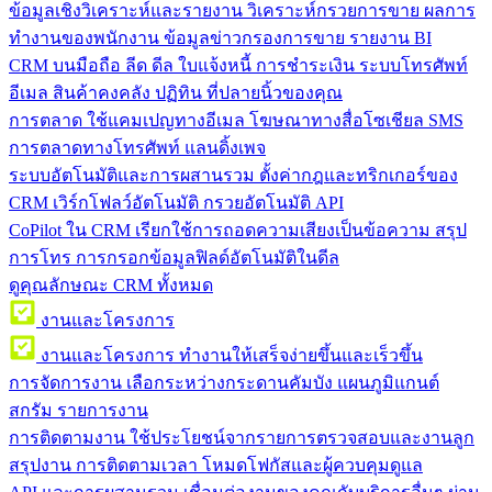
ข้อมูลเชิงวิเคราะห์และรายงาน
วิเคราะห์กรวยการขาย ผลการ
ทำงานของพนักงาน ข้อมูลข่าวกรองการขาย รายงาน BI
CRM บนมือถือ
ลีด ดีล ใบแจ้งหนี้ การชำระเงิน ระบบโทรศัพท์
อีเมล สินค้าคงคลัง ปฏิทิน ที่ปลายนิ้วของคุณ
การตลาด
ใช้แคมเปญทางอีเมล โฆษณาทางสื่อโซเชียล SMS
การตลาดทางโทรศัพท์ แลนดิ้งเพจ
ระบบอัตโนมัติและการผสานรวม
ตั้งค่ากฎและทริกเกอร์ของ
CRM เวิร์กโฟลว์อัตโนมัติ กรวยอัตโนมัติ API
CoPilot ใน CRM
เรียกใช้การถอดความเสียงเป็นข้อความ สรุป
การโทร การกรอกข้อมูลฟิลด์อัตโนมัติในดีล
ดูคุณลักษณะ CRM ทั้งหมด
งานและโครงการ
งานและโครงการ
ทำงานให้เสร็จง่ายขึ้นและเร็วขึ้น
การจัดการงาน
เลือกระหว่างกระดานคัมบัง แผนภูมิแกนต์
สกรัม รายการงาน
การติดตามงาน
ใช้ประโยชน์จากรายการตรวจสอบและงานลูก
สรุปงาน การติดตามเวลา โหมดโฟกัสและผู้ควบคุมดูแล