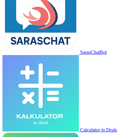
SarasChatBot
Calculator in Deals