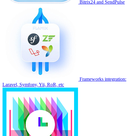
Bitrix24 and SendPulse
Frameworks integration:
Laravel, Symfony, Yii, RoR, etc