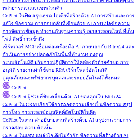
การสื่อสารภายใน
การสื่อสารผ่านวิดีโอประกาศ หมายเหตุ แช
ทสาธารณะและแชทส่วนตัว
CoPilot ในฟีด
สรุปเธรด ไอเดียที่สร้างด้วย AI การสร้างและการ
แก้ไขข้อความ การตอบกลับที่เขียนด้วย AI การแปลข้อความ
การจัดการข้อมูล
ทำงานกับฐานความรู้ เอกสารออนไลน์ ที่เก็บ
ไฟล์ สิทธิ์การเข้าถึง
เซิร์ฟเวอร์ MCP
เชื่อมต่อเครื่องมือ AI ภายนอกกับ Bitrix24 และ
ดำเนินการอย่างปลอดภัยในพื้นที่ทำงานของคุณ
ระบบอัตโนมัติ
ปรับการปฏิบัติการให้คล่องตัวด้วยคำขอ การ
อนุมัติ รายงานค่าใช้จ่าย RPA เวิร์กโฟลว์อัตโนมัติ
ดูคุณลักษณะทรัพยากรบุคคลและระบบอัตโนมัติทั้งหมด
CoPilot
CoPilot
ผู้ช่วยที่ขับเคลื่อนด้วย AI ของคุณใน Bitrix24
CoPilot ใน CRM
เรียกใช้การถอดความเสียงเป็นข้อความ สรุป
การโทร การกรอกข้อมูลฟิลด์อัตโนมัติในดีล
CoPilot ในงาน
คำอธิบายงานที่สร้างด้วย AI สรุปงาน รายการ
ตรวจสอบ ความคิดเห็น
CoPilot ในแชท
แหล่งไอเดียไม่จำกัด ข้อความที่สร้างด้วย AI