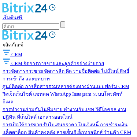
เริ่มต้นฟรี
ผลิตภัณฑ์
CRM
CRM
จัดการการขายและลูกค้าอย่างง่ายดาย
การจัดการการขาย
จัดการลีด ดีล รายชื่อติดต่อ ไปป์ไลน์ สิทธิ์
การเข้าถึง และบทบาท
ศูนย์ติดต่อ
การสื่อสารรวมหลายช่องทางผ่านแบบฟอร์ม CRM
วิดเจ็ตเว็บไซต์ แชทสด WhatsApp Instagram ระบบโทรศัพท์
อีเมล
การทำงานร่วมกันในทีมขาย
ทำงานกับแชท วิดีโอคอล งาน
ปฏิทิน ที่เก็บไฟล์ เอกสารออนไลน์
การเปิดใช้การขาย
รับใบเสนอราคา ใบแจ้งหนี้ การชำระเงิน
แค็ตตาล็อก สินค้าคงคลัง ลายเซ็นอิเล็กทรอนิกส์ ร้านค้า CRM