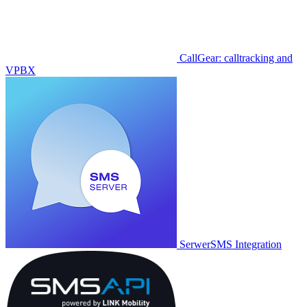
CallGear: calltracking and
VPBX
SerwerSMS Integration