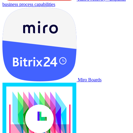
business process capabilities
Miro Boards