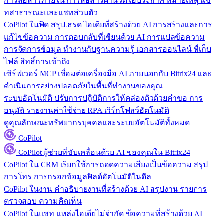
การสื่อสารภายใน
การสื่อสารผ่านวิดีโอประกาศ หมายเหตุ แช
ทสาธารณะและแชทส่วนตัว
CoPilot ในฟีด
สรุปเธรด ไอเดียที่สร้างด้วย AI การสร้างและการ
แก้ไขข้อความ การตอบกลับที่เขียนด้วย AI การแปลข้อความ
การจัดการข้อมูล
ทำงานกับฐานความรู้ เอกสารออนไลน์ ที่เก็บ
ไฟล์ สิทธิ์การเข้าถึง
เซิร์ฟเวอร์ MCP
เชื่อมต่อเครื่องมือ AI ภายนอกกับ Bitrix24 และ
ดำเนินการอย่างปลอดภัยในพื้นที่ทำงานของคุณ
ระบบอัตโนมัติ
ปรับการปฏิบัติการให้คล่องตัวด้วยคำขอ การ
อนุมัติ รายงานค่าใช้จ่าย RPA เวิร์กโฟลว์อัตโนมัติ
ดูคุณลักษณะทรัพยากรบุคคลและระบบอัตโนมัติทั้งหมด
CoPilot
CoPilot
ผู้ช่วยที่ขับเคลื่อนด้วย AI ของคุณใน Bitrix24
CoPilot ใน CRM
เรียกใช้การถอดความเสียงเป็นข้อความ สรุป
การโทร การกรอกข้อมูลฟิลด์อัตโนมัติในดีล
CoPilot ในงาน
คำอธิบายงานที่สร้างด้วย AI สรุปงาน รายการ
ตรวจสอบ ความคิดเห็น
CoPilot ในแชท
แหล่งไอเดียไม่จำกัด ข้อความที่สร้างด้วย AI