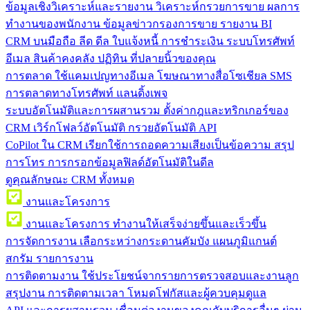
ข้อมูลเชิงวิเคราะห์และรายงาน
วิเคราะห์กรวยการขาย ผลการ
ทำงานของพนักงาน ข้อมูลข่าวกรองการขาย รายงาน BI
CRM บนมือถือ
ลีด ดีล ใบแจ้งหนี้ การชำระเงิน ระบบโทรศัพท์
อีเมล สินค้าคงคลัง ปฏิทิน ที่ปลายนิ้วของคุณ
การตลาด
ใช้แคมเปญทางอีเมล โฆษณาทางสื่อโซเชียล SMS
การตลาดทางโทรศัพท์ แลนดิ้งเพจ
ระบบอัตโนมัติและการผสานรวม
ตั้งค่ากฎและทริกเกอร์ของ
CRM เวิร์กโฟลว์อัตโนมัติ กรวยอัตโนมัติ API
CoPilot ใน CRM
เรียกใช้การถอดความเสียงเป็นข้อความ สรุป
การโทร การกรอกข้อมูลฟิลด์อัตโนมัติในดีล
ดูคุณลักษณะ CRM ทั้งหมด
งานและโครงการ
งานและโครงการ
ทำงานให้เสร็จง่ายขึ้นและเร็วขึ้น
การจัดการงาน
เลือกระหว่างกระดานคัมบัง แผนภูมิแกนต์
สกรัม รายการงาน
การติดตามงาน
ใช้ประโยชน์จากรายการตรวจสอบและงานลูก
สรุปงาน การติดตามเวลา โหมดโฟกัสและผู้ควบคุมดูแล