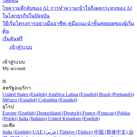
ให้ดีขึ้น
ไขความลึกลับของ AI: การทำความเข้าใจถึงผลกระทบของ AI
ในโลกธุรกิจในปัจจุบัน
วิธีเริ่มโครงการอย่างมืออาชีพ: คู่มือแนะนำขั้นสุดยอดของผู้เริ่ม
ต้น
เริ่มต้นฟรี
เข้าสู่ระบบ
เข้าสู่ระบบ
My account
th
สหรัฐอเมริกา
United States (English)
América Latina (Español)
Brasil (Português)
México (Español)
Colombia (Español)
ยุโรป
Europe (English)
Deutschland (Deutsch)
France (Français)
Polska
(Polski)
Italia (Italiano)
United Kingdom (English)
เอเชีย
India (English)
UAE (عربي)
Türkiye (Türkçe)
中国 (简体中文)
台