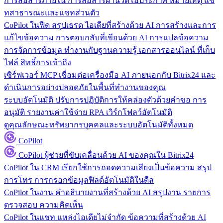
การสื่อสารภายใน
การสื่อสารผ่านวิดีโอประกาศ หมายเหตุ แช
ทสาธารณะและแชทส่วนตัว
CoPilot ในฟีด
สรุปเธรด ไอเดียที่สร้างด้วย AI การสร้างและการ
แก้ไขข้อความ การตอบกลับที่เขียนด้วย AI การแปลข้อความ
การจัดการข้อมูล
ทำงานกับฐานความรู้ เอกสารออนไลน์ ที่เก็บ
ไฟล์ สิทธิ์การเข้าถึง
เซิร์ฟเวอร์ MCP
เชื่อมต่อเครื่องมือ AI ภายนอกกับ Bitrix24 และ
ดำเนินการอย่างปลอดภัยในพื้นที่ทำงานของคุณ
ระบบอัตโนมัติ
ปรับการปฏิบัติการให้คล่องตัวด้วยคำขอ การ
อนุมัติ รายงานค่าใช้จ่าย RPA เวิร์กโฟลว์อัตโนมัติ
ดูคุณลักษณะทรัพยากรบุคคลและระบบอัตโนมัติทั้งหมด
CoPilot
CoPilot
ผู้ช่วยที่ขับเคลื่อนด้วย AI ของคุณใน Bitrix24
CoPilot ใน CRM
เรียกใช้การถอดความเสียงเป็นข้อความ สรุป
การโทร การกรอกข้อมูลฟิลด์อัตโนมัติในดีล
CoPilot ในงาน
คำอธิบายงานที่สร้างด้วย AI สรุปงาน รายการ
ตรวจสอบ ความคิดเห็น
CoPilot ในแชท
แหล่งไอเดียไม่จำกัด ข้อความที่สร้างด้วย AI