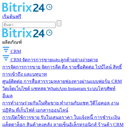
เริ่มต้นฟรี
ผลิตภัณฑ์
CRM
CRM
จัดการการขายและลูกค้าอย่างง่ายดาย
การจัดการการขาย
จัดการลีด ดีล รายชื่อติดต่อ ไปป์ไลน์ สิทธิ์
การเข้าถึง และบทบาท
ศูนย์ติดต่อ
การสื่อสารรวมหลายช่องทางผ่านแบบฟอร์ม CRM
วิดเจ็ตเว็บไซต์ แชทสด WhatsApp Instagram ระบบโทรศัพท์
อีเมล
การทำงานร่วมกันในทีมขาย
ทำงานกับแชท วิดีโอคอล งาน
ปฏิทิน ที่เก็บไฟล์ เอกสารออนไลน์
การเปิดใช้การขาย
รับใบเสนอราคา ใบแจ้งหนี้ การชำระเงิน
แค็ตตาล็อก สินค้าคงคลัง ลายเซ็นอิเล็กทรอนิกส์ ร้านค้า CRM