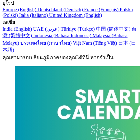
ยุโรป
Europe (English)
Deutschland (Deutsch)
France (Français)
Polska
(Polski)
Italia (Italiano)
United Kingdom (English)
เอเชีย
India (English)
UAE (عربي)
Türkiye (Türkçe)
中国 (简体中文)
台
灣 (繁體中文)
Indonesia (Bahasa Indonesia)
Malaysia (Bahasa
Melayu)
ประเทศไทย (ภาษาไทย)
Việt Nam (Tiếng Việt)
日本 (日
本語)
คุณสามารถเปลี่ยนภูมิภาคของคุณได้ที่นี่ หากจำเป็น