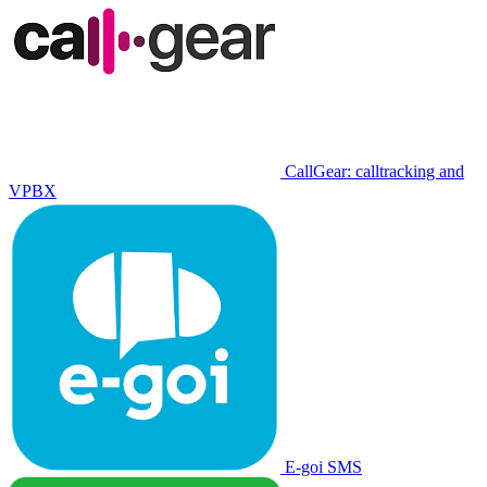
CallGear: calltracking and
VPBX
E-goi SMS