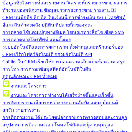
ข้อมูลเชิงวิเคราะห์และรายงาน
วิเคราะห์กรวยการขาย ผลการ
ทำงานของพนักงาน ข้อมูลข่าวกรองการขาย รายงาน BI
CRM บนมือถือ
ลีด ดีล ใบแจ้งหนี้ การชำระเงิน ระบบโทรศัพท์
อีเมล สินค้าคงคลัง ปฏิทิน ที่ปลายนิ้วของคุณ
การตลาด
ใช้แคมเปญทางอีเมล โฆษณาทางสื่อโซเชียล SMS
การตลาดทางโทรศัพท์ แลนดิ้งเพจ
ระบบอัตโนมัติและการผสานรวม
ตั้งค่ากฎและทริกเกอร์ของ
CRM เวิร์กโฟลว์อัตโนมัติ กรวยอัตโนมัติ API
CoPilot ใน CRM
เรียกใช้การถอดความเสียงเป็นข้อความ สรุป
การโทร การกรอกข้อมูลฟิลด์อัตโนมัติในดีล
ดูคุณลักษณะ CRM ทั้งหมด
งานและโครงการ
งานและโครงการ
ทำงานให้เสร็จง่ายขึ้นและเร็วขึ้น
การจัดการงาน
เลือกระหว่างกระดานคัมบัง แผนภูมิแกนต์
สกรัม รายการงาน
การติดตามงาน
ใช้ประโยชน์จากรายการตรวจสอบและงานลูก
สรุปงาน การติดตามเวลา โหมดโฟกัสและผู้ควบคุมดูแล