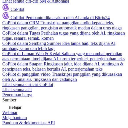
Lihat semua ciri-ciri SM & Automasi
CoPilot
CoPilot
Pembantu dikuasakan oleh AI anda di Bitrix24
CoPilot dalam CRM
Transkripsi panggilan audio kepada teks,
ringkasan panggilan, pengisian automatik medan dalam urus niaga
CoPilot dalam Tugas
Perihalan tugas yang dijana oleh AI, ringkasan
tugas, senarai semak, komen
CoPilot dalam Sembang
Sumber idea tanpa had, teks dijana AI,
sumbang saran dan lebih lagi
CoPilot di Laman Web & Kedai
Salinan yang menambat perhatian
atas permintaan, imej dijana AI, prom terperinci, penterjemahan teks
CoPilot dalam Suapan
Ringkasan jalur, idea dijana AI, suntingan &
penciptaan teks, balasan bertulis AI, penterjemahan teks
CoPilot di panggilan video
Transkripsi panggilan yang dikuasakan
oleh AI, analisis, ringkasan dan cadangan
Lihat semua ciri-ciri CoPilot
Lihat semua alat
Penentuan harga
Sumber
Belajar
Webinar
Meja bantuan
Panduan & dokumentasi API