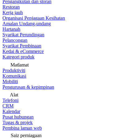
Pengangkutan dan storan
Restoran
Kerja jauh
Organisasi Penjagaan Kesihatan
Amalan Undang-undang
Hartanah
Syarikat Perundingan
Pelancongan
Syarikat Pembinaan
Kedai & eCommerce
Kategori produk
Matlamat
Produktiviti
Komunikasi
Mobiliti
Pengurusan & kepimpinan
Alat
Telefoni
CRM
Kalendar
Pusat hubungan
Tugas & projek
Pembina laman web
Saiz perniagaan