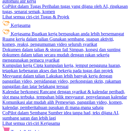
automasi alir kerja
CoPilot dalam Tugas
Perihalan tugas yang dijana oleh AI, ringkasan
tugas, senarai semak, komen
Lihat semua ciri-ciri Tugas & Projek
Kerjasama
Kerjasama
Buatkan kerja berpasukan anda lebih bersemangat
Ruang kerja dalam talian
Gunakan sembang, suapan aktiviti,
komen, reaksi, pengumuman video seluruh syarikat
Dokumen dalam talian & storan fail
Simpan, kongsi dan sunting
dokumen dalam talian secara mudah dengan rakan sekerja
menggunakan pemacu syarikat
Kumpulan kerja
Cipta kumpulan kerja, jemput pengguna luaran,
tetapkan kebenaran akses dan bekerja pada tugas dan projek
Mesyuarat dalam talian
Lakukan lebih banyak kerja dengan
panggilan video, persidangan video, perkongsian skrin, rakaman
panggilan dan latar belakang tersuai
Kalendar berkongsi
Rancang dengan syarikat & kalendar peribadi,
slot masa terbuka, tempahan bilik mesyuarat, penyelarasan kalendar
Komunikasi alat mudah alih
Pemesejan, panggilan video, komen,
kalendar, pemberitahuan pasukan di mana-mana sahaja
CoPilot dalam Sembang
Sumber idea tanpa had, teks dijana AI,
sumbang saran dan lebih lagi
Lihat semua ciri-ciri Kerjasama