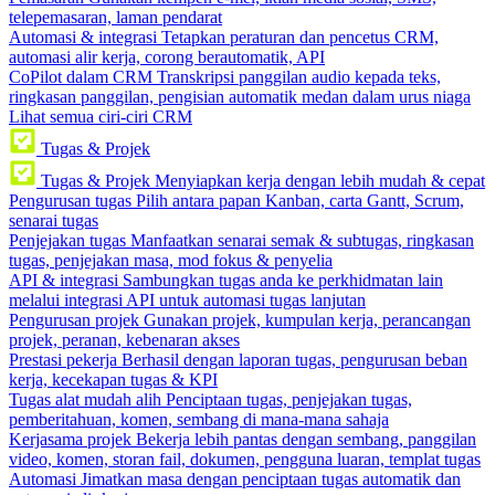
telepemasaran, laman pendarat
Automasi & integrasi
Tetapkan peraturan dan pencetus CRM,
automasi alir kerja, corong berautomatik, API
CoPilot dalam CRM
Transkripsi panggilan audio kepada teks,
ringkasan panggilan, pengisian automatik medan dalam urus niaga
Lihat semua ciri-ciri CRM
Tugas & Projek
Tugas & Projek
Menyiapkan kerja dengan lebih mudah & cepat
Pengurusan tugas
Pilih antara papan Kanban, carta Gantt, Scrum,
senarai tugas
Penjejakan tugas
Manfaatkan senarai semak & subtugas, ringkasan
tugas, penjejakan masa, mod fokus & penyelia
API & integrasi
Sambungkan tugas anda ke perkhidmatan lain
melalui integrasi API untuk automasi tugas lanjutan
Pengurusan projek
Gunakan projek, kumpulan kerja, perancangan
projek, peranan, kebenaran akses
Prestasi pekerja
Berhasil dengan laporan tugas, pengurusan beban
kerja, kecekapan tugas & KPI
Tugas alat mudah alih
Penciptaan tugas, penjejakan tugas,
pemberitahuan, komen, sembang di mana-mana sahaja
Kerjasama projek
Bekerja lebih pantas dengan sembang, panggilan
video, komen, storan fail, dokumen, pengguna luaran, templat tugas
Automasi
Jimatkan masa dengan penciptaan tugas automatik dan