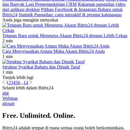
dan Banyak Lagi Pengemaskinian CRM
Rakaman panggilan video
dari aplikasi desktop
Pilihan Facebook & Instagram Baharu untuk
Bitrix24
Statistik Panggilan: carta interaktif & prestasi kakitangan
Anda juga mungkin menyukai
Tetapan Baru untuk Mengurus Akaun Bitrix24 dengan Lebih Cekap
2 min
Cara Menyesuaikan Antara Muka Akaun Bitrix24 Anda
1 min
Struktur Syarikat Baharu dan Dinaik Taraf
1 min
Tunjuk lebih lagi
1
2
3
4
5
6
...
14
Selami lebih dalam Bitrix24
alat
Webinar
glosari
Free. Unlimited. Online.
Bitrix24 adalah tempat di mana semua orang boleh berkomunikasi,