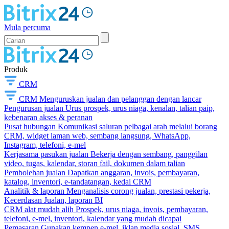
Mula percuma
Produk
CRM
CRM
Menguruskan jualan dan pelanggan dengan lancar
Pengurusan jualan
Urus prospek, urus niaga, kenalan, talian paip,
kebenaran akses & peranan
Pusat hubungan
Komunikasi saluran pelbagai arah melalui borang
CRM, widget laman web, sembang langsung, WhatsApp,
Instagram, telefoni, e-mel
Kerjasama pasukan jualan
Bekerja dengan sembang, panggilan
video, tugas, kalendar, storan fail, dokumen dalam talian
Pembolehan jualan
Dapatkan anggaran, invois, pembayaran,
katalog, inventori, e-tandatangan, kedai CRM
Analitik & laporan
Menganalisis corong jualan, prestasi pekerja,
Kecerdasan Jualan, laporan BI
CRM alat mudah alih
Prospek, urus niaga, invois, pembayaran,
telefoni, e-mel, inventori, kalendar yang mudah dicapai
Pemasaran
Gunakan kempen e-mel, iklan media sosial, SMS,