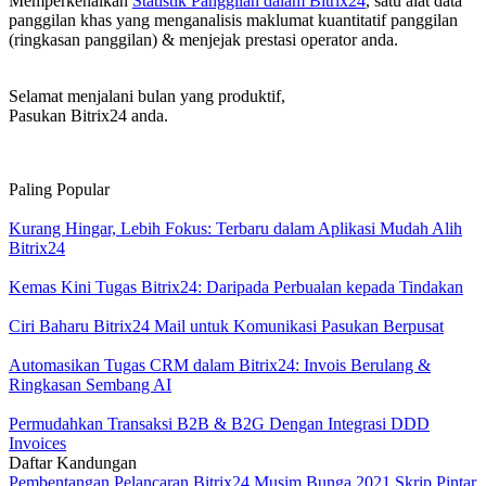
Memperkenalkan
Statistik Panggilan dalam Bitrix24
, satu alat data
panggilan khas yang menganalisis maklumat kuantitatif panggilan
(ringkasan panggilan) & menjejak prestasi operator anda.
Selamat menjalani bulan yang produktif,
Pasukan Bitrix24 anda.
Paling Popular
Kurang Hingar, Lebih Fokus: Terbaru dalam Aplikasi Mudah Alih
Bitrix24
Kemas Kini Tugas Bitrix24: Daripada Perbualan kepada Tindakan
Ciri Baharu Bitrix24 Mail untuk Komunikasi Pasukan Berpusat
Automasikan Tugas CRM dalam Bitrix24: Invois Berulang &
Ringkasan Sembang AI
Permudahkan Transaksi B2B & B2G Dengan Integrasi DDD
Invoices
Daftar Kandungan
Pembentangan Pelancaran Bitrix24 Musim Bunga 2021
Skrip Pintar