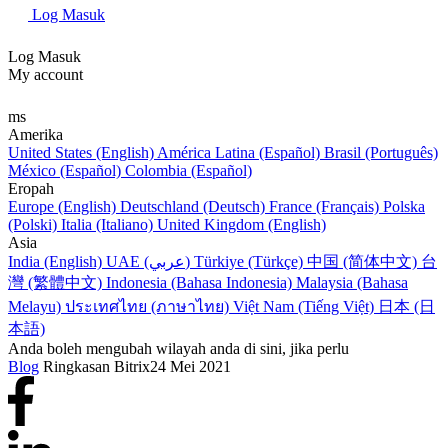
Log Masuk
Log Masuk
My account
ms
Amerika
United States (English)
América Latina (Español)
Brasil (Português)
México (Español)
Colombia (Español)
Eropah
Europe (English)
Deutschland (Deutsch)
France (Français)
Polska
(Polski)
Italia (Italiano)
United Kingdom (English)
Asia
India (English)
UAE (عربي)
Türkiye (Türkçe)
中国 (简体中文)
台
灣 (繁體中文)
Indonesia (Bahasa Indonesia)
Malaysia (Bahasa
Melayu)
ประเทศไทย (ภาษาไทย)
Việt Nam (Tiếng Việt)
日本 (日
本語)
Anda boleh mengubah wilayah anda di sini, jika perlu
Blog
Ringkasan Bitrix24 Mei 2021