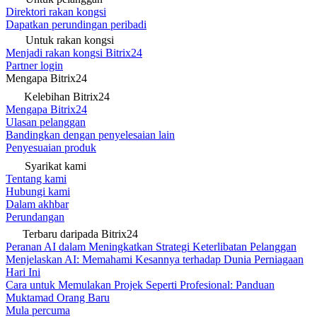
Direktori rakan kongsi
Dapatkan perundingan peribadi
Untuk rakan kongsi
Menjadi rakan kongsi Bitrix24
Partner login
Mengapa Bitrix24
Kelebihan Bitrix24
Mengapa Bitrix24
Ulasan pelanggan
Bandingkan dengan penyelesaian lain
Penyesuaian produk
Syarikat kami
Tentang kami
Hubungi kami
Dalam akhbar
Perundangan
Terbaru daripada Bitrix24
Peranan AI dalam Meningkatkan Strategi Keterlibatan Pelanggan
Menjelaskan AI: Memahami Kesannya terhadap Dunia Perniagaan
Hari Ini
Cara untuk Memulakan Projek Seperti Profesional: Panduan
Muktamad Orang Baru
Mula percuma