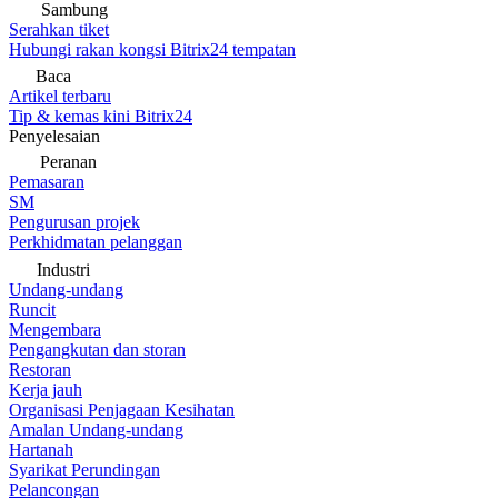
Sambung
Serahkan tiket
Hubungi rakan kongsi Bitrix24 tempatan
Baca
Artikel terbaru
Tip & kemas kini Bitrix24
Penyelesaian
Peranan
Pemasaran
SM
Pengurusan projek
Perkhidmatan pelanggan
Industri
Undang-undang
Runcit
Mengembara
Pengangkutan dan storan
Restoran
Kerja jauh
Organisasi Penjagaan Kesihatan
Amalan Undang-undang
Hartanah
Syarikat Perundingan
Pelancongan