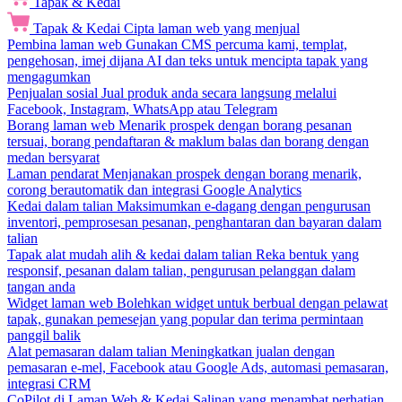
Tapak & Kedai
Tapak & Kedai
Cipta laman web yang menjual
Pembina laman web
Gunakan CMS percuma kami, templat,
pengehosan, imej dijana AI dan teks untuk mencipta tapak yang
mengagumkan
Penjualan sosial
Jual produk anda secara langsung melalui
Facebook, Instagram, WhatsApp atau Telegram
Borang laman web
Menarik prospek dengan borang pesanan
tersuai, borang pendaftaran & maklum balas dan borang dengan
medan bersyarat
Laman pendarat
Menjanakan prospek dengan borang menarik,
corong berautomatik dan integrasi Google Analytics
Kedai dalam talian
Maksimumkan e-dagang dengan pengurusan
inventori, pemprosesan pesanan, penghantaran dan bayaran dalam
talian
Tapak alat mudah alih & kedai dalam talian
Reka bentuk yang
responsif, pesanan dalam talian, pengurusan pelanggan dalam
tangan anda
Widget laman web
Bolehkan widget untuk berbual dengan pelawat
tapak, gunakan pemesejan yang popular dan terima permintaan
panggil balik
Alat pemasaran dalam talian
Meningkatkan jualan dengan
pemasaran e-mel, Facebook atau Google Ads, automasi pemasaran,
integrasi CRM
CoPilot di Laman Web & Kedai
Salinan yang menambat perhatian