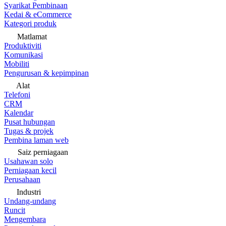
Syarikat Pembinaan
Kedai & eCommerce
Kategori produk
Matlamat
Produktiviti
Komunikasi
Mobiliti
Pengurusan & kepimpinan
Alat
Telefoni
CRM
Kalendar
Pusat hubungan
Tugas & projek
Pembina laman web
Saiz perniagaan
Usahawan solo
Perniagaan kecil
Perusahaan
Industri
Undang-undang
Runcit
Mengembara