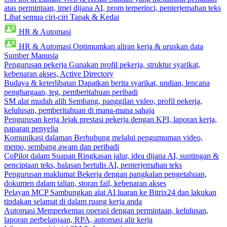
atas permintaan, imej dijana AI, prom terperinci, penterjemahan teks
Lihat semua ciri-ciri Tapak & Kedai
HR & Automasi
HR & Automasi
Optimumkan aliran kerja & uruskan data
Sumber Manusia
Pengurusan pekerja
Gunakan profil pekerja, struktur syarikat,
kebenaran akses, Active Directory
Budaya & keterlibatan
Dapatkan berita syarikat, undian, lencana
penghargaan, teg, pemberitahuan peribadi
SM alat mudah alih
Sembang, panggilan video, profil pekerja,
kelulusan, pemberitahuan di mana-mana sahaja
Pengurusan kerja
Jejak prestasi pekerja dengan KPI, laporan kerja,
paparan penyelia
Komunikasi dalaman
Berhubung melalui pengumuman video,
memo, sembang awam dan peribadi
CoPilot dalam Suapan
Ringkasan jalur, idea dijana AI, suntingan &
penciptaan teks, balasan bertulis AI, penterjemahan teks
Pengurusan maklumat
Bekerja dengan pangkalan pengetahuan,
dokumen dalam talian, storan fail, kebenaran akses
Pelayan MCP
Sambungkan alat AI luaran ke Bitrix24 dan lakukan
tindakan selamat di dalam ruang kerja anda
Automasi
Memperkemas operasi dengan permintaan, kelulusan,
laporan perbelanjaan, RPA, automasi alir kerja