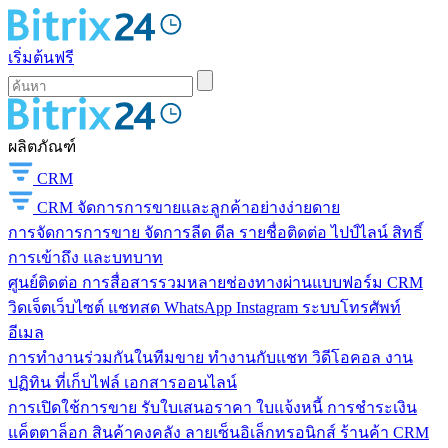
เริ่มต้นฟรี
ผลิตภัณฑ์
CRM
CRM
จัดการการขายและลูกค้าอย่างง่ายดาย
การจัดการการขาย
จัดการลีด ดีล รายชื่อติดต่อ ไปป์ไลน์ สิทธิ์
การเข้าถึง และบทบาท
ศูนย์ติดต่อ
การสื่อสารรวมหลายช่องทางผ่านแบบฟอร์ม CRM
วิดเจ็ตเว็บไซต์ แชทสด WhatsApp Instagram ระบบโทรศัพท์
อีเมล
การทำงานร่วมกันในทีมขาย
ทำงานกับแชท วิดีโอคอล งาน
ปฏิทิน ที่เก็บไฟล์ เอกสารออนไลน์
การเปิดใช้การขาย
รับใบเสนอราคา ใบแจ้งหนี้ การชำระเงิน
แค็ตตาล็อก สินค้าคงคลัง ลายเซ็นอิเล็กทรอนิกส์ ร้านค้า CRM