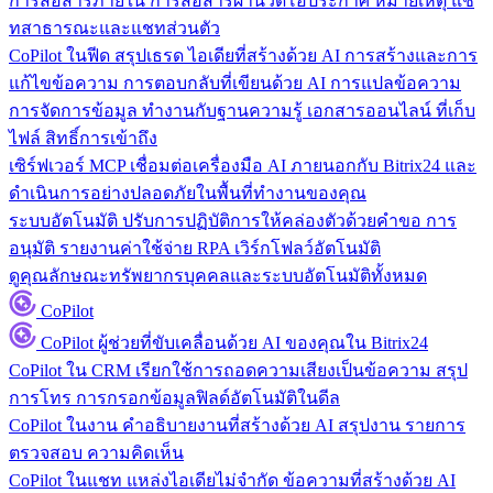
การสื่อสารภายใน
การสื่อสารผ่านวิดีโอประกาศ หมายเหตุ แช
ทสาธารณะและแชทส่วนตัว
CoPilot ในฟีด
สรุปเธรด ไอเดียที่สร้างด้วย AI การสร้างและการ
แก้ไขข้อความ การตอบกลับที่เขียนด้วย AI การแปลข้อความ
การจัดการข้อมูล
ทำงานกับฐานความรู้ เอกสารออนไลน์ ที่เก็บ
ไฟล์ สิทธิ์การเข้าถึง
เซิร์ฟเวอร์ MCP
เชื่อมต่อเครื่องมือ AI ภายนอกกับ Bitrix24 และ
ดำเนินการอย่างปลอดภัยในพื้นที่ทำงานของคุณ
ระบบอัตโนมัติ
ปรับการปฏิบัติการให้คล่องตัวด้วยคำขอ การ
อนุมัติ รายงานค่าใช้จ่าย RPA เวิร์กโฟลว์อัตโนมัติ
ดูคุณลักษณะทรัพยากรบุคคลและระบบอัตโนมัติทั้งหมด
CoPilot
CoPilot
ผู้ช่วยที่ขับเคลื่อนด้วย AI ของคุณใน Bitrix24
CoPilot ใน CRM
เรียกใช้การถอดความเสียงเป็นข้อความ สรุป
การโทร การกรอกข้อมูลฟิลด์อัตโนมัติในดีล
CoPilot ในงาน
คำอธิบายงานที่สร้างด้วย AI สรุปงาน รายการ
ตรวจสอบ ความคิดเห็น
CoPilot ในแชท
แหล่งไอเดียไม่จำกัด ข้อความที่สร้างด้วย AI