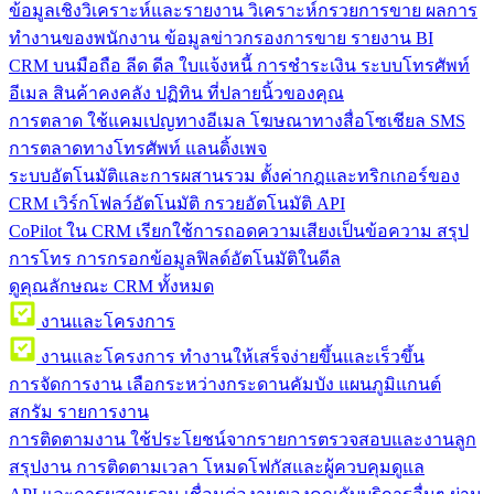
ข้อมูลเชิงวิเคราะห์และรายงาน
วิเคราะห์กรวยการขาย ผลการ
ทำงานของพนักงาน ข้อมูลข่าวกรองการขาย รายงาน BI
CRM บนมือถือ
ลีด ดีล ใบแจ้งหนี้ การชำระเงิน ระบบโทรศัพท์
อีเมล สินค้าคงคลัง ปฏิทิน ที่ปลายนิ้วของคุณ
การตลาด
ใช้แคมเปญทางอีเมล โฆษณาทางสื่อโซเชียล SMS
การตลาดทางโทรศัพท์ แลนดิ้งเพจ
ระบบอัตโนมัติและการผสานรวม
ตั้งค่ากฎและทริกเกอร์ของ
CRM เวิร์กโฟลว์อัตโนมัติ กรวยอัตโนมัติ API
CoPilot ใน CRM
เรียกใช้การถอดความเสียงเป็นข้อความ สรุป
การโทร การกรอกข้อมูลฟิลด์อัตโนมัติในดีล
ดูคุณลักษณะ CRM ทั้งหมด
งานและโครงการ
งานและโครงการ
ทำงานให้เสร็จง่ายขึ้นและเร็วขึ้น
การจัดการงาน
เลือกระหว่างกระดานคัมบัง แผนภูมิแกนต์
สกรัม รายการงาน
การติดตามงาน
ใช้ประโยชน์จากรายการตรวจสอบและงานลูก
สรุปงาน การติดตามเวลา โหมดโฟกัสและผู้ควบคุมดูแล