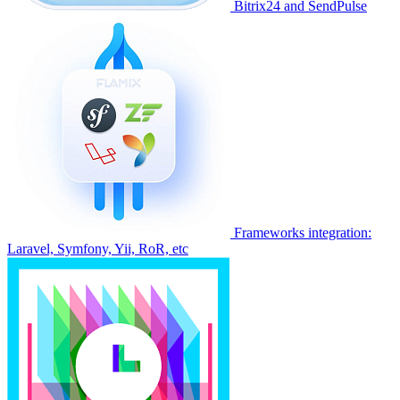
Bitrix24 and SendPulse
Frameworks integration:
Laravel, Symfony, Yii, RoR, etc