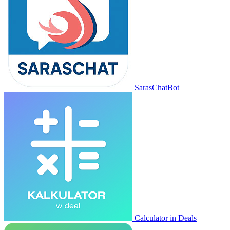
SarasChatBot
Calculator in Deals