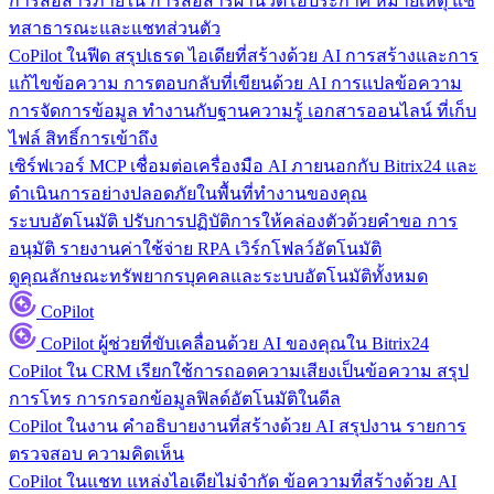
การสื่อสารภายใน
การสื่อสารผ่านวิดีโอประกาศ หมายเหตุ แช
ทสาธารณะและแชทส่วนตัว
CoPilot ในฟีด
สรุปเธรด ไอเดียที่สร้างด้วย AI การสร้างและการ
แก้ไขข้อความ การตอบกลับที่เขียนด้วย AI การแปลข้อความ
การจัดการข้อมูล
ทำงานกับฐานความรู้ เอกสารออนไลน์ ที่เก็บ
ไฟล์ สิทธิ์การเข้าถึง
เซิร์ฟเวอร์ MCP
เชื่อมต่อเครื่องมือ AI ภายนอกกับ Bitrix24 และ
ดำเนินการอย่างปลอดภัยในพื้นที่ทำงานของคุณ
ระบบอัตโนมัติ
ปรับการปฏิบัติการให้คล่องตัวด้วยคำขอ การ
อนุมัติ รายงานค่าใช้จ่าย RPA เวิร์กโฟลว์อัตโนมัติ
ดูคุณลักษณะทรัพยากรบุคคลและระบบอัตโนมัติทั้งหมด
CoPilot
CoPilot
ผู้ช่วยที่ขับเคลื่อนด้วย AI ของคุณใน Bitrix24
CoPilot ใน CRM
เรียกใช้การถอดความเสียงเป็นข้อความ สรุป
การโทร การกรอกข้อมูลฟิลด์อัตโนมัติในดีล
CoPilot ในงาน
คำอธิบายงานที่สร้างด้วย AI สรุปงาน รายการ
ตรวจสอบ ความคิดเห็น
CoPilot ในแชท
แหล่งไอเดียไม่จำกัด ข้อความที่สร้างด้วย AI