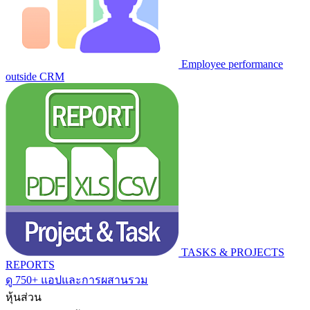
Employee performance
outside CRM
TASKS & PROJECTS
REPORTS
ดู 750+ แอปและการผสานรวม
หุ้นส่วน