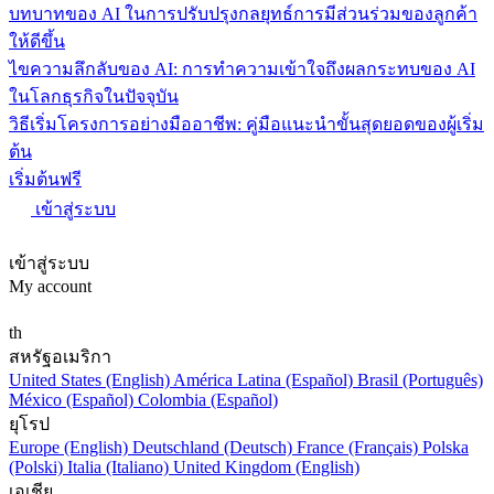
บทบาทของ AI ในการปรับปรุงกลยุทธ์การมีส่วนร่วมของลูกค้า
ให้ดีขึ้น
ไขความลึกลับของ AI: การทำความเข้าใจถึงผลกระทบของ AI
ในโลกธุรกิจในปัจจุบัน
วิธีเริ่มโครงการอย่างมืออาชีพ: คู่มือแนะนำขั้นสุดยอดของผู้เริ่ม
ต้น
เริ่มต้นฟรี
เข้าสู่ระบบ
เข้าสู่ระบบ
My account
th
สหรัฐอเมริกา
United States (English)
América Latina (Español)
Brasil (Português)
México (Español)
Colombia (Español)
ยุโรป
Europe (English)
Deutschland (Deutsch)
France (Français)
Polska
(Polski)
Italia (Italiano)
United Kingdom (English)
เอเชีย