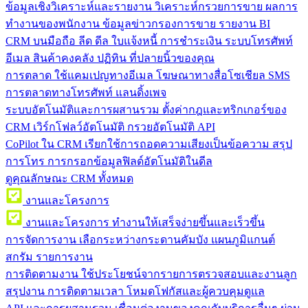
ข้อมูลเชิงวิเคราะห์และรายงาน
วิเคราะห์กรวยการขาย ผลการ
ทำงานของพนักงาน ข้อมูลข่าวกรองการขาย รายงาน BI
CRM บนมือถือ
ลีด ดีล ใบแจ้งหนี้ การชำระเงิน ระบบโทรศัพท์
อีเมล สินค้าคงคลัง ปฏิทิน ที่ปลายนิ้วของคุณ
การตลาด
ใช้แคมเปญทางอีเมล โฆษณาทางสื่อโซเชียล SMS
การตลาดทางโทรศัพท์ แลนดิ้งเพจ
ระบบอัตโนมัติและการผสานรวม
ตั้งค่ากฎและทริกเกอร์ของ
CRM เวิร์กโฟลว์อัตโนมัติ กรวยอัตโนมัติ API
CoPilot ใน CRM
เรียกใช้การถอดความเสียงเป็นข้อความ สรุป
การโทร การกรอกข้อมูลฟิลด์อัตโนมัติในดีล
ดูคุณลักษณะ CRM ทั้งหมด
งานและโครงการ
งานและโครงการ
ทำงานให้เสร็จง่ายขึ้นและเร็วขึ้น
การจัดการงาน
เลือกระหว่างกระดานคัมบัง แผนภูมิแกนต์
สกรัม รายการงาน
การติดตามงาน
ใช้ประโยชน์จากรายการตรวจสอบและงานลูก
สรุปงาน การติดตามเวลา โหมดโฟกัสและผู้ควบคุมดูแล