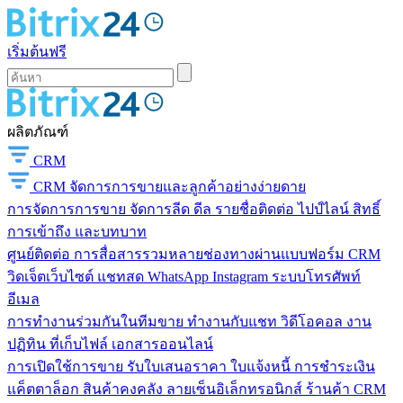
เริ่มต้นฟรี
ผลิตภัณฑ์
CRM
CRM
จัดการการขายและลูกค้าอย่างง่ายดาย
การจัดการการขาย
จัดการลีด ดีล รายชื่อติดต่อ ไปป์ไลน์ สิทธิ์
การเข้าถึง และบทบาท
ศูนย์ติดต่อ
การสื่อสารรวมหลายช่องทางผ่านแบบฟอร์ม CRM
วิดเจ็ตเว็บไซต์ แชทสด WhatsApp Instagram ระบบโทรศัพท์
อีเมล
การทำงานร่วมกันในทีมขาย
ทำงานกับแชท วิดีโอคอล งาน
ปฏิทิน ที่เก็บไฟล์ เอกสารออนไลน์
การเปิดใช้การขาย
รับใบเสนอราคา ใบแจ้งหนี้ การชำระเงิน
แค็ตตาล็อก สินค้าคงคลัง ลายเซ็นอิเล็กทรอนิกส์ ร้านค้า CRM