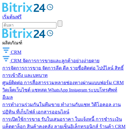
เริ่มต้นฟรี
ผลิตภัณฑ์
CRM
CRM
จัดการการขายและลูกค้าอย่างง่ายดาย
การจัดการการขาย
จัดการลีด ดีล รายชื่อติดต่อ ไปป์ไลน์ สิทธิ์
การเข้าถึง และบทบาท
ศูนย์ติดต่อ
การสื่อสารรวมหลายช่องทางผ่านแบบฟอร์ม CRM
วิดเจ็ตเว็บไซต์ แชทสด WhatsApp Instagram ระบบโทรศัพท์
อีเมล
การทำงานร่วมกันในทีมขาย
ทำงานกับแชท วิดีโอคอล งาน
ปฏิทิน ที่เก็บไฟล์ เอกสารออนไลน์
การเปิดใช้การขาย
รับใบเสนอราคา ใบแจ้งหนี้ การชำระเงิน
แค็ตตาล็อก สินค้าคงคลัง ลายเซ็นอิเล็กทรอนิกส์ ร้านค้า CRM