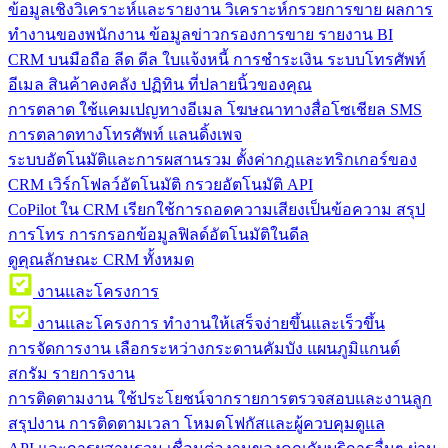
ข้อมูลเชิงวิเคราะห์และรายงาน
วิเคราะห์กรวยการขาย ผลการ
ทำงานของพนักงาน ข้อมูลข่าวกรองการขาย รายงาน BI
CRM บนมือถือ
ลีด ดีล ใบแจ้งหนี้ การชำระเงิน ระบบโทรศัพท์
อีเมล สินค้าคงคลัง ปฏิทิน ที่ปลายนิ้วของคุณ
การตลาด
ใช้แคมเปญทางอีเมล โฆษณาทางสื่อโซเชียล SMS
การตลาดทางโทรศัพท์ แลนดิ้งเพจ
ระบบอัตโนมัติและการผสานรวม
ตั้งค่ากฎและทริกเกอร์ของ
CRM เวิร์กโฟลว์อัตโนมัติ กรวยอัตโนมัติ API
CoPilot ใน CRM
เรียกใช้การถอดความเสียงเป็นข้อความ สรุป
การโทร การกรอกข้อมูลฟิลด์อัตโนมัติในดีล
ดูคุณลักษณะ CRM ทั้งหมด
งานและโครงการ
งานและโครงการ
ทำงานให้เสร็จง่ายขึ้นและเร็วขึ้น
การจัดการงาน
เลือกระหว่างกระดานคัมบัง แผนภูมิแกนต์
สกรัม รายการงาน
การติดตามงาน
ใช้ประโยชน์จากรายการตรวจสอบและงานลูก
สรุปงาน การติดตามเวลา โหมดโฟกัสและผู้ควบคุมดูแล