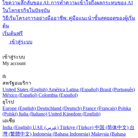
ไขความลึกลับของ AI: การทำความเข้าใจถึงผลกระทบของ AI
ในโลกธุรกิจในปัจจุบัน
วิธีเริ่มโครงการอย่างมืออาชีพ: คู่มือแนะนำขั้นสุดยอดของผู้เริ่ม
ต้น
เริ่มต้นฟรี
เข้าสู่ระบบ
เข้าสู่ระบบ
My account
th
สหรัฐอเมริกา
United States (English)
América Latina (Español)
Brasil (Português)
México (Español)
Colombia (Español)
ยุโรป
Europe (English)
Deutschland (Deutsch)
France (Français)
Polska
(Polski)
Italia (Italiano)
United Kingdom (English)
เอเชีย
India (English)
UAE (عربي)
Türkiye (Türkçe)
中国 (简体中文)
台
灣 (繁體中文)
Indonesia (Bahasa Indonesia)
Malaysia (Bahasa