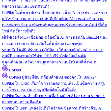
การสื่อสารภายใน
การสื่อสารผ่านวิดีโอประกาศ หมายเหตุ แช
ทสาธารณะและแชทส่วนตัว
CoPilot ในฟีด
สรุปเธรด ไอเดียที่สร้างด้วย AI การสร้างและการ
แก้ไขข้อความ การตอบกลับที่เขียนด้วย AI การแปลข้อความ
การจัดการข้อมูล
ทำงานกับฐานความรู้ เอกสารออนไลน์ ที่เก็บ
ไฟล์ สิทธิ์การเข้าถึง
เซิร์ฟเวอร์ MCP
เชื่อมต่อเครื่องมือ AI ภายนอกกับ Bitrix24 และ
ดำเนินการอย่างปลอดภัยในพื้นที่ทำงานของคุณ
ระบบอัตโนมัติ
ปรับการปฏิบัติการให้คล่องตัวด้วยคำขอ การ
อนุมัติ รายงานค่าใช้จ่าย RPA เวิร์กโฟลว์อัตโนมัติ
ดูคุณลักษณะทรัพยากรบุคคลและระบบอัตโนมัติทั้งหมด
CoPilot
CoPilot
ผู้ช่วยที่ขับเคลื่อนด้วย AI ของคุณใน Bitrix24
CoPilot ใน CRM
เรียกใช้การถอดความเสียงเป็นข้อความ สรุป
การโทร การกรอกข้อมูลฟิลด์อัตโนมัติในดีล
CoPilot ในงาน
คำอธิบายงานที่สร้างด้วย AI สรุปงาน รายการ
ตรวจสอบ ความคิดเห็น
CoPilot ในแชท
แหล่งไอเดียไม่จำกัด ข้อความที่สร้างด้วย AI