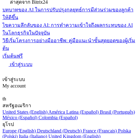
ล่าสุดจาก Bitrix24
บทบาทของ AI ในการปรับปรุงกลยุทธ์การมีส่วนร่วมของลูกค้า
ให้ดีขึ้น
ไขความลึกลับของ AI: การทำความเข้าใจถึงผลกระทบของ AI
ในโลกธุรกิจในปัจจุบัน
วิธีเริ่มโครงการอย่างมืออาชีพ: คู่มือแนะนำขั้นสุดยอดของผู้เริ่ม
ต้น
เริ่มต้นฟรี
เข้าสู่ระบบ
เข้าสู่ระบบ
My account
th
สหรัฐอเมริกา
United States (English)
América Latina (Español)
Brasil (Português)
México (Español)
Colombia (Español)
ยุโรป
Europe (English)
Deutschland (Deutsch)
France (Français)
Polska
(Polski)
Italia (Italiano)
United Kingdom (English)