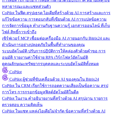
การสื่อสารภายใน
การสื่อสารผ่านวิดีโอประกาศ หมายเหตุ แช
ทสาธารณะและแชทส่วนตัว
CoPilot ในฟีด
สรุปเธรด ไอเดียที่สร้างด้วย AI การสร้างและการ
แก้ไขข้อความ การตอบกลับที่เขียนด้วย AI การแปลข้อความ
การจัดการข้อมูล
ทำงานกับฐานความรู้ เอกสารออนไลน์ ที่เก็บ
ไฟล์ สิทธิ์การเข้าถึง
เซิร์ฟเวอร์ MCP
เชื่อมต่อเครื่องมือ AI ภายนอกกับ Bitrix24 และ
ดำเนินการอย่างปลอดภัยในพื้นที่ทำงานของคุณ
ระบบอัตโนมัติ
ปรับการปฏิบัติการให้คล่องตัวด้วยคำขอ การ
อนุมัติ รายงานค่าใช้จ่าย RPA เวิร์กโฟลว์อัตโนมัติ
ดูคุณลักษณะทรัพยากรบุคคลและระบบอัตโนมัติทั้งหมด
CoPilot
CoPilot
ผู้ช่วยที่ขับเคลื่อนด้วย AI ของคุณใน Bitrix24
CoPilot ใน CRM
เรียกใช้การถอดความเสียงเป็นข้อความ สรุป
การโทร การกรอกข้อมูลฟิลด์อัตโนมัติในดีล
CoPilot ในงาน
คำอธิบายงานที่สร้างด้วย AI สรุปงาน รายการ
ตรวจสอบ ความคิดเห็น
CoPilot ในแชท
แหล่งไอเดียไม่จำกัด ข้อความที่สร้างด้วย AI