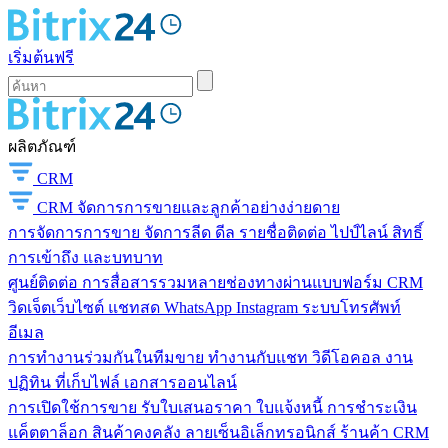
เริ่มต้นฟรี
ผลิตภัณฑ์
CRM
CRM
จัดการการขายและลูกค้าอย่างง่ายดาย
การจัดการการขาย
จัดการลีด ดีล รายชื่อติดต่อ ไปป์ไลน์ สิทธิ์
การเข้าถึง และบทบาท
ศูนย์ติดต่อ
การสื่อสารรวมหลายช่องทางผ่านแบบฟอร์ม CRM
วิดเจ็ตเว็บไซต์ แชทสด WhatsApp Instagram ระบบโทรศัพท์
อีเมล
การทำงานร่วมกันในทีมขาย
ทำงานกับแชท วิดีโอคอล งาน
ปฏิทิน ที่เก็บไฟล์ เอกสารออนไลน์
การเปิดใช้การขาย
รับใบเสนอราคา ใบแจ้งหนี้ การชำระเงิน
แค็ตตาล็อก สินค้าคงคลัง ลายเซ็นอิเล็กทรอนิกส์ ร้านค้า CRM