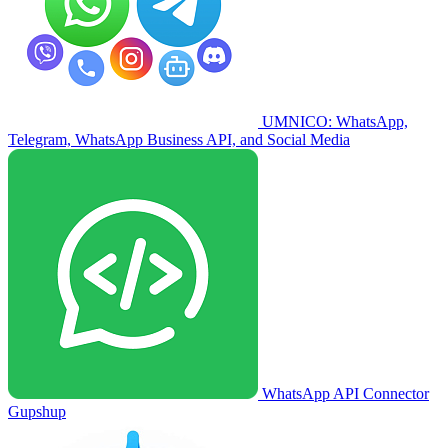
UMNICO: WhatsApp,
Telegram, WhatsApp Business API, and Social Media
WhatsApp API Connector
Gupshup