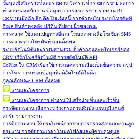
ข้อมูลเชิงวิเคราะห์และรายงาน
วิเคราะห์กรวยการขาย ผลการ
ทำงานของพนักงาน ข้อมูลข่าวกรองการขาย รายงาน BI
CRM บนมือถือ
ลีด ดีล ใบแจ้งหนี้ การชำระเงิน ระบบโทรศัพท์
อีเมล สินค้าคงคลัง ปฏิทิน ที่ปลายนิ้วของคุณ
การตลาด
ใช้แคมเปญทางอีเมล โฆษณาทางสื่อโซเชียล SMS
การตลาดทางโทรศัพท์ แลนดิ้งเพจ
ระบบอัตโนมัติและการผสานรวม
ตั้งค่ากฎและทริกเกอร์ของ
CRM เวิร์กโฟลว์อัตโนมัติ กรวยอัตโนมัติ API
CoPilot ใน CRM
เรียกใช้การถอดความเสียงเป็นข้อความ สรุป
การโทร การกรอกข้อมูลฟิลด์อัตโนมัติในดีล
ดูคุณลักษณะ CRM ทั้งหมด
งานและโครงการ
งานและโครงการ
ทำงานให้เสร็จง่ายขึ้นและเร็วขึ้น
การจัดการงาน
เลือกระหว่างกระดานคัมบัง แผนภูมิแกนต์
สกรัม รายการงาน
การติดตามงาน
ใช้ประโยชน์จากรายการตรวจสอบและงานลูก
สรุปงาน การติดตามเวลา โหมดโฟกัสและผู้ควบคุมดูแล