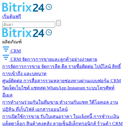
เริ่มต้นฟรี
ผลิตภัณฑ์
CRM
CRM
จัดการการขายและลูกค้าอย่างง่ายดาย
การจัดการการขาย
จัดการลีด ดีล รายชื่อติดต่อ ไปป์ไลน์ สิทธิ์
การเข้าถึง และบทบาท
ศูนย์ติดต่อ
การสื่อสารรวมหลายช่องทางผ่านแบบฟอร์ม CRM
วิดเจ็ตเว็บไซต์ แชทสด WhatsApp Instagram ระบบโทรศัพท์
อีเมล
การทำงานร่วมกันในทีมขาย
ทำงานกับแชท วิดีโอคอล งาน
ปฏิทิน ที่เก็บไฟล์ เอกสารออนไลน์
การเปิดใช้การขาย
รับใบเสนอราคา ใบแจ้งหนี้ การชำระเงิน
แค็ตตาล็อก สินค้าคงคลัง ลายเซ็นอิเล็กทรอนิกส์ ร้านค้า CRM