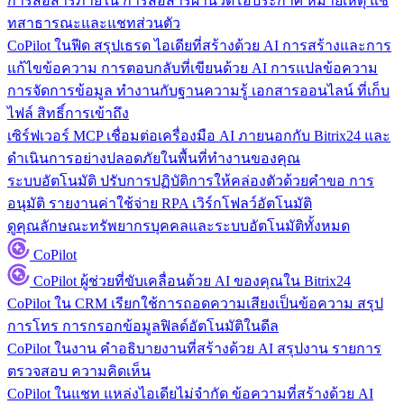
การสื่อสารภายใน
การสื่อสารผ่านวิดีโอประกาศ หมายเหตุ แช
ทสาธารณะและแชทส่วนตัว
CoPilot ในฟีด
สรุปเธรด ไอเดียที่สร้างด้วย AI การสร้างและการ
แก้ไขข้อความ การตอบกลับที่เขียนด้วย AI การแปลข้อความ
การจัดการข้อมูล
ทำงานกับฐานความรู้ เอกสารออนไลน์ ที่เก็บ
ไฟล์ สิทธิ์การเข้าถึง
เซิร์ฟเวอร์ MCP
เชื่อมต่อเครื่องมือ AI ภายนอกกับ Bitrix24 และ
ดำเนินการอย่างปลอดภัยในพื้นที่ทำงานของคุณ
ระบบอัตโนมัติ
ปรับการปฏิบัติการให้คล่องตัวด้วยคำขอ การ
อนุมัติ รายงานค่าใช้จ่าย RPA เวิร์กโฟลว์อัตโนมัติ
ดูคุณลักษณะทรัพยากรบุคคลและระบบอัตโนมัติทั้งหมด
CoPilot
CoPilot
ผู้ช่วยที่ขับเคลื่อนด้วย AI ของคุณใน Bitrix24
CoPilot ใน CRM
เรียกใช้การถอดความเสียงเป็นข้อความ สรุป
การโทร การกรอกข้อมูลฟิลด์อัตโนมัติในดีล
CoPilot ในงาน
คำอธิบายงานที่สร้างด้วย AI สรุปงาน รายการ
ตรวจสอบ ความคิดเห็น
CoPilot ในแชท
แหล่งไอเดียไม่จำกัด ข้อความที่สร้างด้วย AI