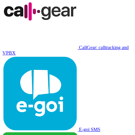
CallGear: calltracking and
VPBX
E-goi SMS