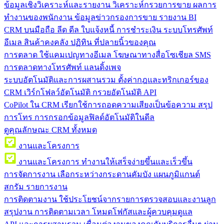
ข้อมูลเชิงวิเคราะห์และรายงาน
วิเคราะห์กรวยการขาย ผลการ
ทำงานของพนักงาน ข้อมูลข่าวกรองการขาย รายงาน BI
CRM บนมือถือ
ลีด ดีล ใบแจ้งหนี้ การชำระเงิน ระบบโทรศัพท์
อีเมล สินค้าคงคลัง ปฏิทิน ที่ปลายนิ้วของคุณ
การตลาด
ใช้แคมเปญทางอีเมล โฆษณาทางสื่อโซเชียล SMS
การตลาดทางโทรศัพท์ แลนดิ้งเพจ
ระบบอัตโนมัติและการผสานรวม
ตั้งค่ากฎและทริกเกอร์ของ
CRM เวิร์กโฟลว์อัตโนมัติ กรวยอัตโนมัติ API
CoPilot ใน CRM
เรียกใช้การถอดความเสียงเป็นข้อความ สรุป
การโทร การกรอกข้อมูลฟิลด์อัตโนมัติในดีล
ดูคุณลักษณะ CRM ทั้งหมด
งานและโครงการ
งานและโครงการ
ทำงานให้เสร็จง่ายขึ้นและเร็วขึ้น
การจัดการงาน
เลือกระหว่างกระดานคัมบัง แผนภูมิแกนต์
สกรัม รายการงาน
การติดตามงาน
ใช้ประโยชน์จากรายการตรวจสอบและงานลูก
สรุปงาน การติดตามเวลา โหมดโฟกัสและผู้ควบคุมดูแล