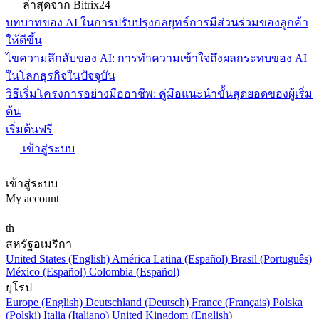
ล่าสุดจาก Bitrix24
บทบาทของ AI ในการปรับปรุงกลยุทธ์การมีส่วนร่วมของลูกค้า
ให้ดีขึ้น
ไขความลึกลับของ AI: การทำความเข้าใจถึงผลกระทบของ AI
ในโลกธุรกิจในปัจจุบัน
วิธีเริ่มโครงการอย่างมืออาชีพ: คู่มือแนะนำขั้นสุดยอดของผู้เริ่ม
ต้น
เริ่มต้นฟรี
เข้าสู่ระบบ
เข้าสู่ระบบ
My account
th
สหรัฐอเมริกา
United States (English)
América Latina (Español)
Brasil (Português)
México (Español)
Colombia (Español)
ยุโรป
Europe (English)
Deutschland (Deutsch)
France (Français)
Polska
(Polski)
Italia (Italiano)
United Kingdom (English)