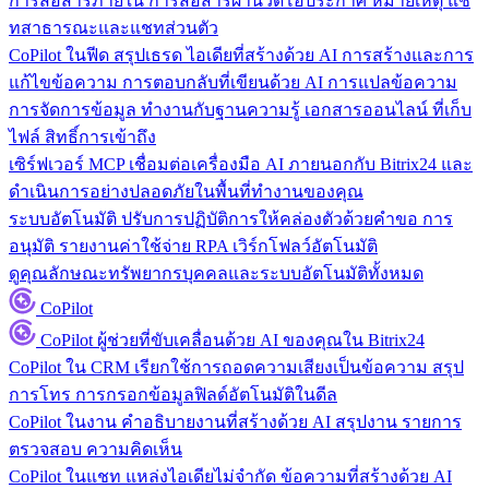
การสื่อสารภายใน
การสื่อสารผ่านวิดีโอประกาศ หมายเหตุ แช
ทสาธารณะและแชทส่วนตัว
CoPilot ในฟีด
สรุปเธรด ไอเดียที่สร้างด้วย AI การสร้างและการ
แก้ไขข้อความ การตอบกลับที่เขียนด้วย AI การแปลข้อความ
การจัดการข้อมูล
ทำงานกับฐานความรู้ เอกสารออนไลน์ ที่เก็บ
ไฟล์ สิทธิ์การเข้าถึง
เซิร์ฟเวอร์ MCP
เชื่อมต่อเครื่องมือ AI ภายนอกกับ Bitrix24 และ
ดำเนินการอย่างปลอดภัยในพื้นที่ทำงานของคุณ
ระบบอัตโนมัติ
ปรับการปฏิบัติการให้คล่องตัวด้วยคำขอ การ
อนุมัติ รายงานค่าใช้จ่าย RPA เวิร์กโฟลว์อัตโนมัติ
ดูคุณลักษณะทรัพยากรบุคคลและระบบอัตโนมัติทั้งหมด
CoPilot
CoPilot
ผู้ช่วยที่ขับเคลื่อนด้วย AI ของคุณใน Bitrix24
CoPilot ใน CRM
เรียกใช้การถอดความเสียงเป็นข้อความ สรุป
การโทร การกรอกข้อมูลฟิลด์อัตโนมัติในดีล
CoPilot ในงาน
คำอธิบายงานที่สร้างด้วย AI สรุปงาน รายการ
ตรวจสอบ ความคิดเห็น
CoPilot ในแชท
แหล่งไอเดียไม่จำกัด ข้อความที่สร้างด้วย AI