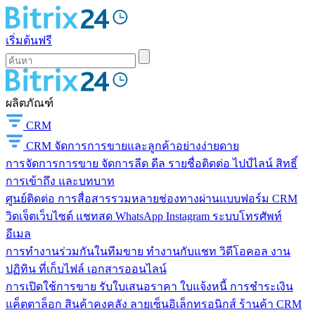
เริ่มต้นฟรี
ผลิตภัณฑ์
CRM
CRM
จัดการการขายและลูกค้าอย่างง่ายดาย
การจัดการการขาย
จัดการลีด ดีล รายชื่อติดต่อ ไปป์ไลน์ สิทธิ์
การเข้าถึง และบทบาท
ศูนย์ติดต่อ
การสื่อสารรวมหลายช่องทางผ่านแบบฟอร์ม CRM
วิดเจ็ตเว็บไซต์ แชทสด WhatsApp Instagram ระบบโทรศัพท์
อีเมล
การทำงานร่วมกันในทีมขาย
ทำงานกับแชท วิดีโอคอล งาน
ปฏิทิน ที่เก็บไฟล์ เอกสารออนไลน์
การเปิดใช้การขาย
รับใบเสนอราคา ใบแจ้งหนี้ การชำระเงิน
แค็ตตาล็อก สินค้าคงคลัง ลายเซ็นอิเล็กทรอนิกส์ ร้านค้า CRM