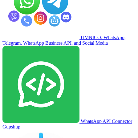
UMNICO: WhatsApp,
Telegram, WhatsApp Business API, and Social Media
WhatsApp API Connector
Gupshup