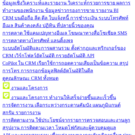
ข้อมูลเชิงวิเคราะห์และรายงาน
วิเคราะห์กรวยการขาย ผลการ
ทำงานของพนักงาน ข้อมูลข่าวกรองการขาย รายงาน BI
CRM บนมือถือ
ลีด ดีล ใบแจ้งหนี้ การชำระเงิน ระบบโทรศัพท์
อีเมล สินค้าคงคลัง ปฏิทิน ที่ปลายนิ้วของคุณ
การตลาด
ใช้แคมเปญทางอีเมล โฆษณาทางสื่อโซเชียล SMS
การตลาดทางโทรศัพท์ แลนดิ้งเพจ
ระบบอัตโนมัติและการผสานรวม
ตั้งค่ากฎและทริกเกอร์ของ
CRM เวิร์กโฟลว์อัตโนมัติ กรวยอัตโนมัติ API
CoPilot ใน CRM
เรียกใช้การถอดความเสียงเป็นข้อความ สรุป
การโทร การกรอกข้อมูลฟิลด์อัตโนมัติในดีล
ดูคุณลักษณะ CRM ทั้งหมด
งานและโครงการ
งานและโครงการ
ทำงานให้เสร็จง่ายขึ้นและเร็วขึ้น
การจัดการงาน
เลือกระหว่างกระดานคัมบัง แผนภูมิแกนต์
สกรัม รายการงาน
การติดตามงาน
ใช้ประโยชน์จากรายการตรวจสอบและงานลูก
สรุปงาน การติดตามเวลา โหมดโฟกัสและผู้ควบคุมดูแล